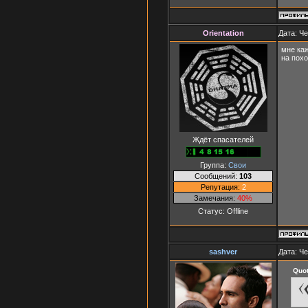
Orientation
Дата: Че
мне каж
на похо
Ждёт спасателей
Группа:
Свои
Сообщений:
103
Репутация:
2
Замечания:
40%
Статус:
Offline
sashver
Дата: Че
Quo