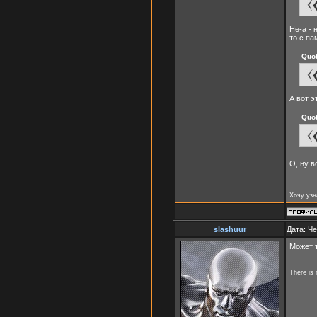
Не-а - 
то с па
Quo
А вот э
Quo
О, ну в
Хочу узн
slashuur
Дата: Че
Может 
There is 