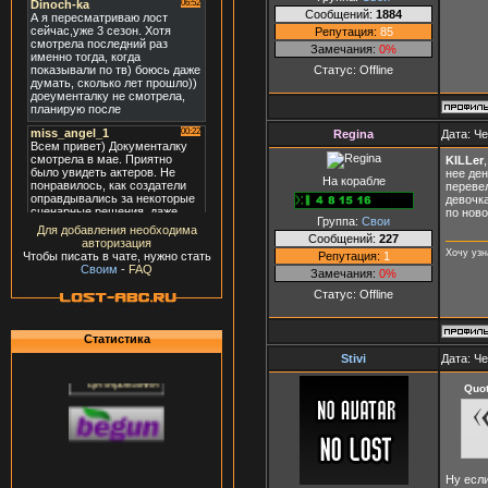
Сообщений:
1884
Репутация:
85
Замечания:
0%
Статус:
Offline
Regina
Дата: Че
KILLer
нее ден
На корабле
перевел
девочк
по нов
Группа:
Свои
Для добавления необходима
Сообщений:
227
авторизация
Хочу узн
Репутация:
1
Чтобы писать в чате, нужно стать
Своим
-
FAQ
Замечания:
0%
Статус:
Offline
Статистика
Stivi
Дата: Че
Quo
Ну если