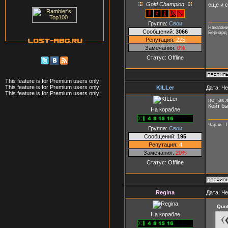
Gold Champion
еще и 
Группа:
Свои
Наказани
Сообщений:
3066
Бернард
Репутация:
225
Замечания:
0%
Статус:
Offline
This feature is for Premium users only!
This feature is for Premium users only!
KILLer
Дата: Че
This feature is for Premium users only!
не так 
Кейт бы
На корабле
Чарли - Г
Группа:
Свои
Сообщений:
195
Репутация:
4
Замечания:
20%
Статус:
Offline
Regina
Дата: Че
Quo
На корабле