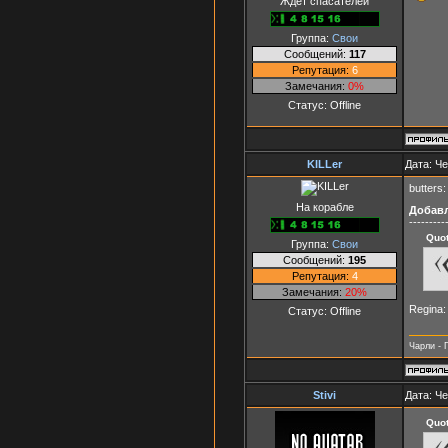
Ждёт спасателей
Группа:
Свои
Сообщений:
117
Репутация:
6
Замечания:
0%
Статус:
Offline
KILLer
Дата: Че
butters
На корабле
Добав
---------
Quo
Группа:
Свои
Сообщений:
195
Репутация:
4
Замечания:
20%
Regina:
Статус:
Offline
Чарли - Г
Stivi
Дата: Че
Quo