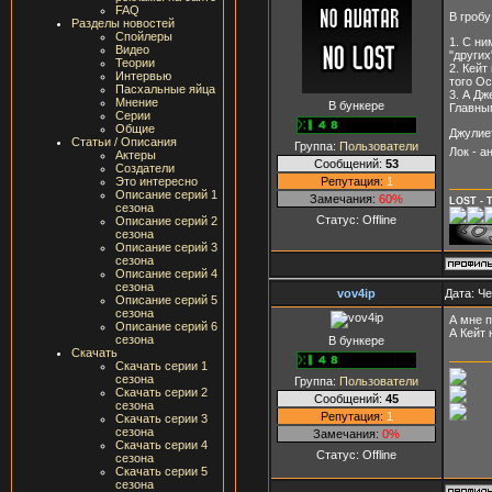
FAQ
В гробу
Разделы новостей
Спойлеры
1. С ни
Видео
"други
Теории
2. Кейт
Интервью
того Ос
Пасхальные яйца
3. А Дж
Мнение
В бункере
Главны
Серии
Общие
Джулиет
Статьи / Описания
Группа:
Пользователи
Лок - а
Актеры
Сообщений:
53
Создатели
Репутация:
1
Это интересно
Описание серий 1
Замечания:
60%
LOST - 
сезона
Статус:
Offline
Описание серий 2
сезона
Описание серий 3
сезона
Описание серий 4
сезона
vov4ip
Дата: Че
Описание серий 5
сезона
А мне п
Описание серий 6
А Кейт
сезона
В бункере
Скачать
Скачать серии 1
сезона
Группа:
Пользователи
Скачать серии 2
Сообщений:
45
сезона
Репутация:
1
Скачать серии 3
сезона
Замечания:
0%
Скачать серии 4
Статус:
Offline
сезона
Скачать серии 5
сезона