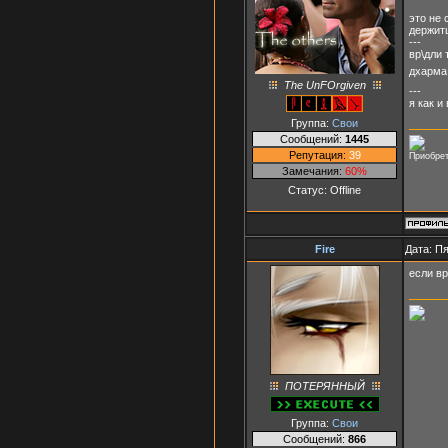
это не 
держитц
---
вр\дли 
дхарм
The UnFOrgiven
---
я как и
Группа:
Свои
Сообщений:
1445
Репутация:
39
Приобрет
Замечания:
60%
Статус:
Offline
Fire
Дата: Пя
если вр
ПОТЕРЯННЫЙ
Группа:
Свои
Сообщений:
866