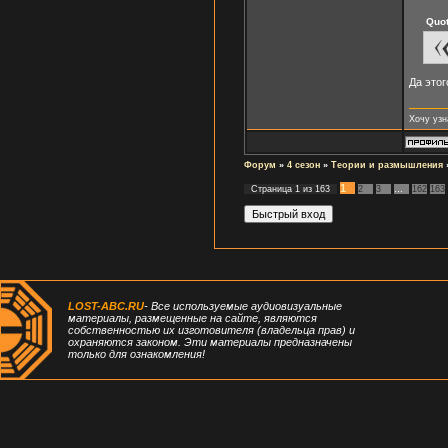
Quo
Да этог
Хочу узн
Форум
»
4 сезон
»
Теории и размышления
1
Страница
1
из
163
2
3
…
162
163
LOST-ABC.RU
- Все используемые аудиовизуальные
материалы, размещенные на сайте, являются
собственностью их изготовителя (владельца прав) и
охраняются законом. Эти материалы предназначены
только для ознакомления!