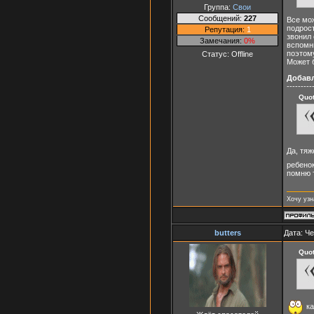
Группа:
Свои
Сообщений:
227
Все мож
подрост
Репутация:
1
звонил 
Замечания:
0%
вспомни
поэтому
Статус:
Offline
Может 
Добав
---------
Quo
Да, тя
ребенок
помню т
Хочу узн
butters
Дата: Че
Quo
ка