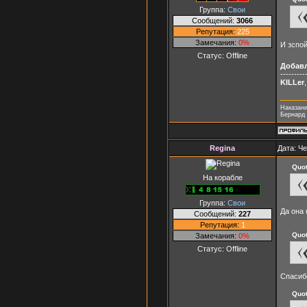
Группа:
Свои
Сообщений:
3066
Репутация:
225
Замечания:
0%
И зспо
Статус:
Offline
Добав
---------
KILLer
Наказани
Бернард
Regina
Дата: Че
Quo
На корабле
Группа:
Свои
Да она 
Сообщений:
227
Репутация:
1
Quo
Замечания:
0%
Статус:
Offline
Спасибо
Quo