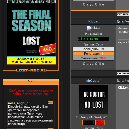
Статус:
Offline
KILLer
Дата: Че
Regina:
говорил
На корабле
Чарли - Г
Группа:
Свои
Сообщений:
195
Репутация:
4
Замечания:
20%
Статус:
Offline
MrGustaf
Дата: Че
Чат
KILLer
Спойлеры и ссылки на другие
сайты в чате запрещены
Tracy McGrady #1
Группа:
Свои