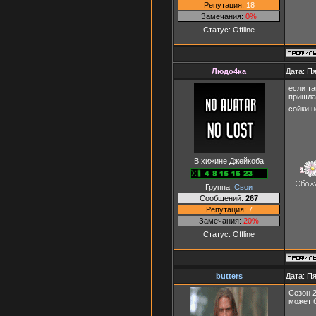
Репутация:
18
Замечания:
0%
Статус:
Offline
Людо4ка
Дата: Пя
если та
пришла.
сойки н
В хижине Джейкоба
Группа:
Свои
Сообщений:
267
Репутация:
7
Замечания:
20%
Статус:
Offline
butters
Дата: Пя
Сезон 
может б