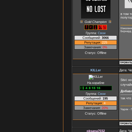
в том т
полутор
Gold Champion
Наказани
Бернард
Группа:
Свои
Сообщений:
3066
Репутация:
225
Замечания:
0%
Статус:
Offline
KILLer
Дата: Че
Stivi: 
На корабле
случайн
Добав
Группа:
Свои
---------
так что
Сообщений:
195
Репутация:
4
Замечания:
20%
Чарли - Г
Статус:
Offline
oksana7032
Дата: Че