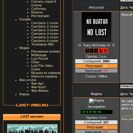
Скачать серии 6
сезона
MrGustaf
Дата: Че
Субтитры
Бонусы
Версей 
Инструкции
Онлайн
Смотреть 1 сезон
Смотреть 2 сезон
Смотреть 3 сезон
Смотреть 4 сезон
Смотреть 5 сезон
Смотреть 6 сезон
Телеканал ABC
Tracy McGrady #1
Медиа
Рекламные ролики
Мобизоды
Группа:
Свои
Lost Puzzle
Сообщений:
1884
Обои
Lost:The Video
Репутация:
85
Game
Замечания:
0%
Музыка из сериала
Статус:
Offline
Книги из сериала
Фан-уголок
Фан-Арт
Фан-Клуб
Фан-Фикшн
Regina
Дата: Че
Форум
Вы забы
никто н
На корабле
дочь у 
LOST магазин
Группа:
Свои
Хочу узн
Сообщений:
227
Репутация:
1
Замечания:
0%