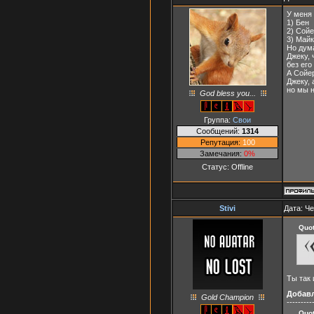
У меня
1) Бен
2) Сой
3) Май
Но дума
Джеку, 
без его
А Сойер
Джеку, 
но мы н
God bless you...
Группа:
Свои
Сообщений:
1314
Репутация:
100
Замечания:
0%
Статус:
Offline
Stivi
Дата: Че
Quo
Ты так
Добав
Gold Champion
---------
Quo