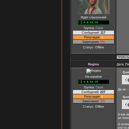
Ждёт спасателей
Группа:
Свои
Сообщений:
117
Репутация:
6
Замечания:
0%
Статус:
Offline
Regina
Дата: Пя
Quo
На корабле
Группа:
Свои
Да не -
Сообщений:
227
Репутация:
1
Quo
Замечания:
0%
Статус:
Offline
А как и
он поко
А поче
кто-то 