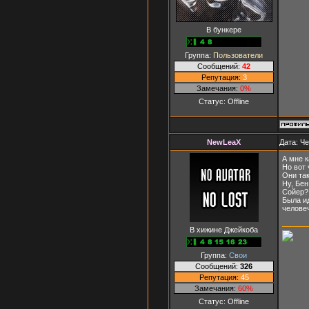
В бункере
Группа:
Пользователи
Сообщений:
42
Репутация:
3
Замечания:
0%
Статус:
Offline
NewLeaX
Дата: Че
А мне к
Но вот 
Они так
Ну, Бен
Сойер? 
Была ид
человеч
В хижине Джейкоба
Группа:
Свои
Сообщений:
326
Репутация:
45
Замечания:
60%
Статус:
Offline