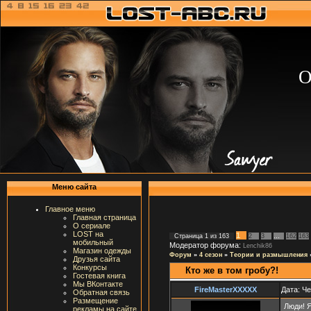
О
Меню сайта
Главное меню
Главная страница
О сериале
LOST на
1
Страница
1
из
163
2
3
…
162
163
мобильный
Модератор форума:
Lenchik86
Магазин одежды
Форум
»
4 сезон
»
Теории и размышления
Друзья сайта
Конкурсы
Кто же в том гробу?!
Гостевая книга
Мы ВКонтакте
FireMasterXXXXX
Дата: Че
Обратная связь
Размещение
Люди! Я
рекламы на сайте