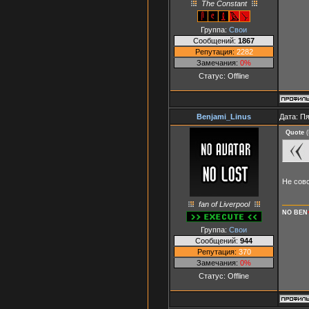
The Constant
Группа:
Свои
Сообщений:
1867
Репутация:
2282
Замечания:
0%
Статус:
Offline
Benjami_Linus
Дата: Пя
Quote
(
Не совс
fan of Liverpool
NO BEN
Группа:
Свои
Сообщений:
944
Репутация:
370
Замечания:
0%
Статус:
Offline