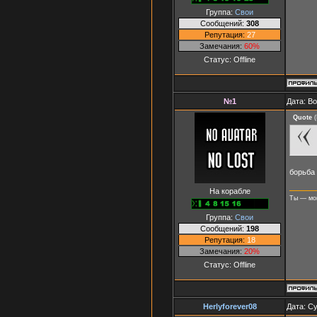
Группа:
Свои
Сообщений:
308
Репутация:
27
Замечания:
60%
Статус:
Offline
№1
Дата: В
Quote
(
борьба 
На корабле
Ты — мо
Группа:
Свои
Сообщений:
198
Репутация:
18
Замечания:
20%
Статус:
Offline
Herlyforever08
Дата: Су