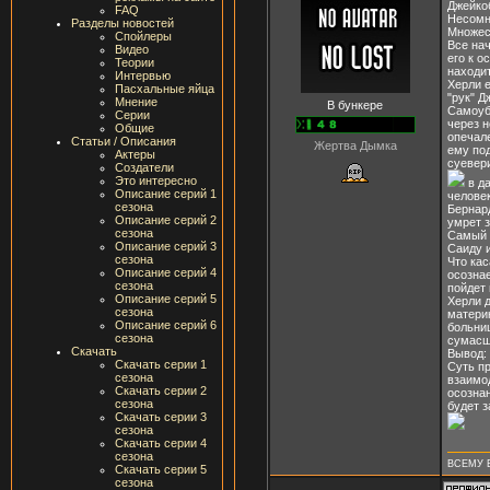
Джейко
FAQ
Несомн
Разделы новостей
Множест
Спойлеры
Все нач
Видео
его к 
Теории
находит
Интервью
Херли е
Пасхальные яйца
"рук" Д
Мнение
В бункере
Самоуб
Серии
через н
Общие
опечал
Статьи / Описания
Жертва Дымка
ему под
Актеры
суевери
Создатели
Это интересно
в да
Описание серий 1
челове
сезона
Бернард
Описание серий 2
умрет 
сезона
Самый г
Описание серий 3
Саиду и
сезона
Что кас
Описание серий 4
осознае
сезона
пойдет 
Описание серий 5
Херли д
сезона
материк
Описание серий 6
больниц
сезона
сумасш
Скачать
Вывод:
Скачать серии 1
Суть п
сезона
взаимод
Скачать серии 2
осознан
сезона
будет з
Скачать серии 3
сезона
Скачать серии 4
сезона
ВСЕМУ Е
Скачать серии 5
сезона