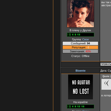
вы так 
австрал
В плену у Других
Группа:
Свои
Сообщений:
94
Репутация:
-1
Замечания:
40%
Статус:
Offline
Bixente
Дата: Су
Quote
(
в лоте
На корабле