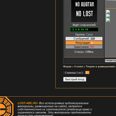
Ждёт спасателей
Группа:
Свои
Сообщений:
118
Репутация:
9
Замечания:
0%
Статус:
Offline
Форум
»
4 сезон
»
Теории и размышления
1
Страница
1
из
1
LOST-ABC.RU
- Все используемые аудиовизуальные
материалы, размещенные на сайте, являются
собственностью их изготовителя (владельца прав) и
охраняются законом. Эти материалы предназначены
только для ознакомления!