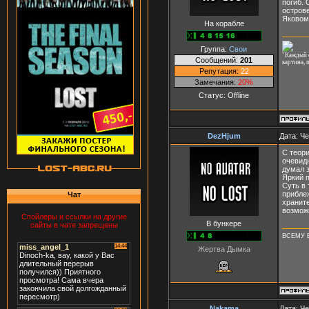
погиб. 
острове
Яковом
На корабле
Группа:
Свои
"Каждый с
Сообщений:
201
картина, 
Репутация:
22
Замечания:
20%
Статус:
Offline
DezHjum
Дата: Че
С теори
очевидн
думал з
Яркий п
Суть в 
приблеж
Чат
хранит
возможн
Спойлеры и ссылки на другие
В бункере
сайты в чате запрещены
ВСЕМУ Е
Жертва Дымка
Nakama
Дата: Че