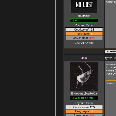
Хватит и
На пляже
Группа:
Свои
Сообщений:
24
Репутация:
5
Замечания:
80%
Статус:
Offline
Jem
Дата: Че
возможн
что с н
нужен 
пока с
Каждый, 
В хижине Джейкоба
Группа:
Свои
Сообщений:
285
Репутация:
12
Замечания:
0%