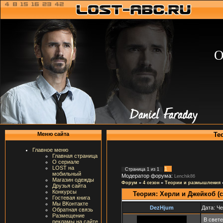
О
Те
Меню сайта
Главное меню
Главная страница
О сериале
LOST на
1
Страница
1
из
1
мобильный
Модератор форума:
Lenchik86
Магазин одежды
Форум
»
4 сезон
»
Теории и размышления
Друзья сайта
Конкурсы
Теория: Херли и Джейкоб (с
Гостевая книга
Мы ВКонтакте
DezHjum
Дата: Че
Обратная связь
Размещение
В свет
рекламы на сайте