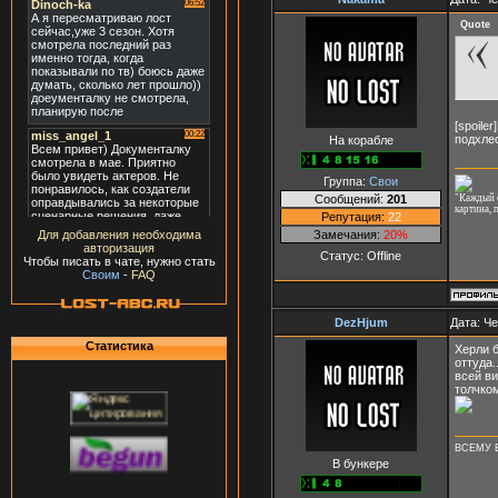
Quote
[spoile
подхлес
На корабле
Группа:
Свои
Сообщений:
201
"Каждый с
картина, 
Репутация:
22
Замечания:
20%
Для добавления необходима
авторизация
Статус:
Offline
Чтобы писать в чате, нужно стать
Своим
-
FAQ
DezHjum
Дата: Че
Статистика
Херли б
оттуда.
всей ви
толчко
ВСЕМУ Е
В бункере