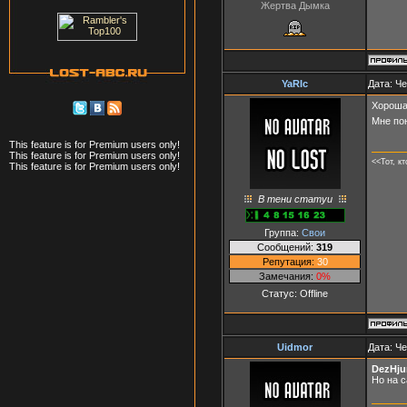
Жертва Дымка
YaRIc
Дата: Че
Хороша
Мне по
This feature is for Premium users only!
This feature is for Premium users only!
<<Тот, к
This feature is for Premium users only!
В тени статуи
Группа:
Свои
Сообщений:
319
Репутация:
30
Замечания:
0%
Статус:
Offline
Uidmor
Дата: Че
DezHj
Но на с