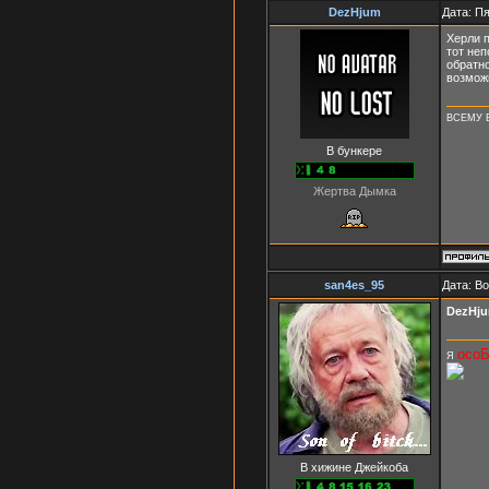
DezHjum
Дата: Пя
Херли п
тот неп
обратно
возможн
ВСЕМУ Е
В бункере
Жертва Дымка
san4es_95
Дата: В
DezHj
осо
Я
В хижине Джейкоба