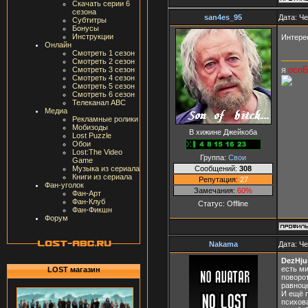
Скачать серии 6
сезона
san4es_95
Дата: Че
Субтитры
Бонусы
Инструкции
Интере
Онлайн
Смотреть 1 сезон
Смотреть 2 сезон
осо
Смотреть 3 сезон
Я
Смотреть 4 сезон
Смотреть 5 сезон
Смотреть 6 сезон
Телеканал ABC
Медиа
Рекламные ролики
Мобизоды
В хижине Джейкоба
Lost Puzzle
Обои
Lost:The Video
Группа:
Свои
Game
Сообщений:
308
Музыка из сериала
Книги из сериала
Репутация:
27
Фан-уголок
Замечания:
60%
Фан-Арт
Фан-Клуб
Статус:
Offline
Фан-Фикшн
Форум
Nakama
Дата: Че
DezHj
есть ми
LOST магазин
поворот
равноце
И ещё п
психова