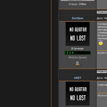
Статус:
Offline
DezHjum
Дата: Че
Согласе
мелочей
постави
сложиш
Кстате
похища
В бункере
ВСЕМУ Е
Жертва Дымка
ARET
Дата: Че
Собста
Kill all s