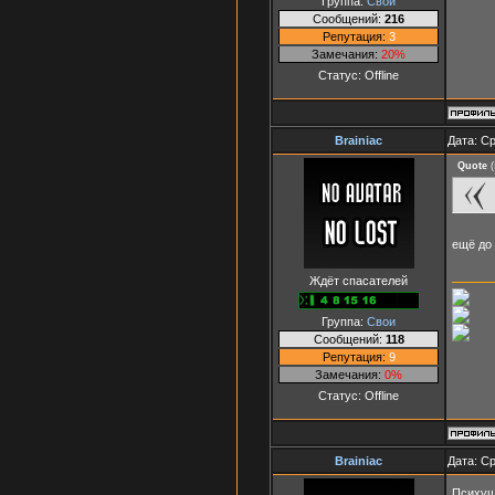
Группа:
Свои
Сообщений:
216
Репутация:
3
Замечания:
20%
Статус:
Offline
Brainiac
Дата: Ср
Quote
(
ещё до 
Ждёт спасателей
Группа:
Свои
Сообщений:
118
Репутация:
9
Замечания:
0%
Статус:
Offline
Brainiac
Дата: Ср
Психуш