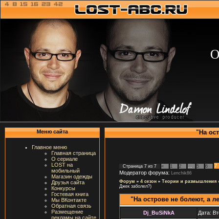
О
"На ос
Меню сайта
Главное меню
Главная страница
О сериале
LOST на
7
Страница
7
из
7
«
1
2
…
5
6
мобильный
Модератор форума:
Lenchik86
Магазин одежды
Форум
»
4 сезон
»
Теории и размышления
Друзья сайта
Джек заболел?)
Конкурсы
Гостевая книга
"На острове не болеют, а л
Мы ВКонтакте
Обратная связь
Размещение
Dj_BuSiNkA
Дата: Вт
рекламы на сайте