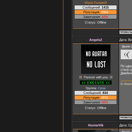
Игрок Ролевой
Сообщений:
1415
Репутация:
3356
Замечания:
40%
Статус:
Offline
Angels2
Дата: В
Quote
(
По одно
стало о
Джейко
Forever with you
Dr.Shepha
Группа:
Свои
Сообщений:
834
Репутация:
1531
Замечания:
40%
Статус:
Offline
HunterVik
Дата: Ср
Quote
(