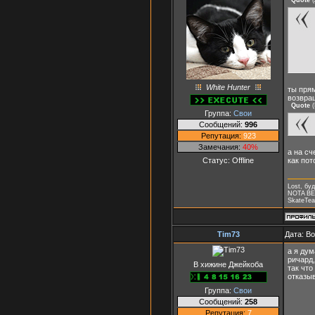
White Hunter
ты пря
возвращ
Quote
(
Группа:
Свои
Сообщений:
996
Репутация:
923
Замечания:
40%
а на сч
Статус:
Offline
как пот
Lost, буд
NOTA B
SkateTea
Tim73
Дата: В
а я дум
ричард,
В хижине Джейкоба
так что
отказыв
Группа:
Свои
Сообщений:
258
Репутация:
7