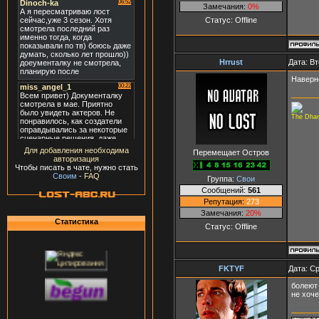
Замечания:
0%
Статус:
Offline
Hrrust
Дата: Вт
Наверн
The Dharm
Для добавления необходима
Перемещает Остров
авторизация
Чтобы писать в чате, нужно стать
Своим
-
FAQ
Группа:
Свои
Сообщений:
561
Репутация:
273
Замечания:
20%
Статистика
Статус:
Offline
FKTYF
Дата: Ср
болеют 
не хоч