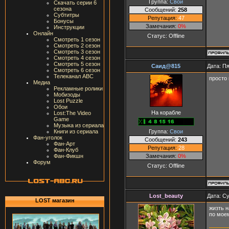
Группа:
Свои
Скачать серии 6
сезона
Сообщений:
258
Субтитры
Репутация:
47
Бонусы
Замечания:
0%
Инструкции
Онлайн
Статус:
Offline
Смотреть 1 сезон
Смотреть 2 сезон
Смотреть 3 сезон
Смотреть 4 сезон
Смотреть 5 сезон
Саид@815
Дата: Пя
Смотреть 6 сезон
Телеканал ABC
просто 
Медиа
Рекламные ролики
Мобизоды
Lost Puzzle
Обои
На корабле
Lost:The Video
Game
Музыка из сериала
Группа:
Свои
Книги из сериала
Фан-уголок
Сообщений:
243
Фан-Арт
Репутация:
28
Фан-Клуб
Замечания:
0%
Фан-Фикшн
Форум
Статус:
Offline
Lost_beauty
Дата: Су
LOST магазин
жизть 
по мое