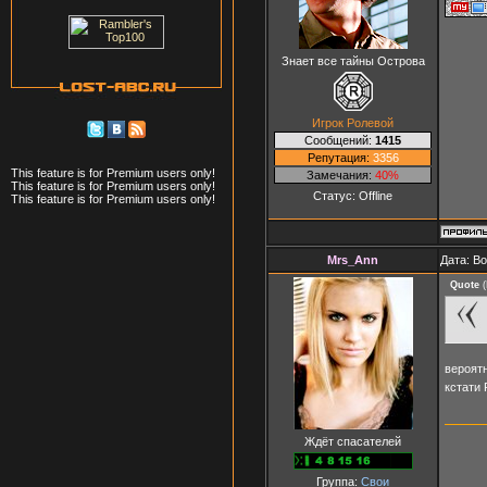
Знает все тайны Острова
Игрок Ролевой
Сообщений:
1415
Репутация:
3356
This feature is for Premium users only!
Замечания:
40%
This feature is for Premium users only!
Статус:
Offline
This feature is for Premium users only!
Mrs_Ann
Дата: В
Quote
(
вероятн
кстати
Ждёт спасателей
Группа:
Свои