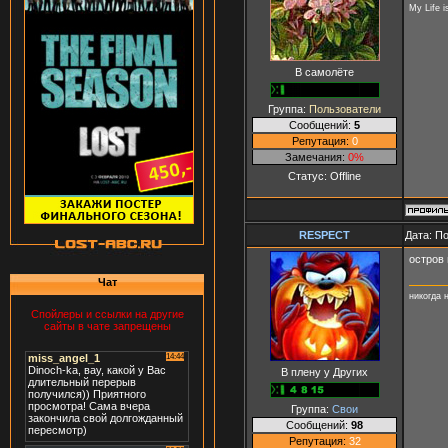
My Life i
В самолёте
Группа:
Пользователи
Сообщений:
5
Репутация:
0
Замечания:
0%
Статус:
Offline
RESPECT
Дата: П
остров 
Чат
никогда 
Спойлеры и ссылки на другие
сайты в чате запрещены
В плену у Других
Группа:
Свои
Сообщений:
98
Репутация:
32