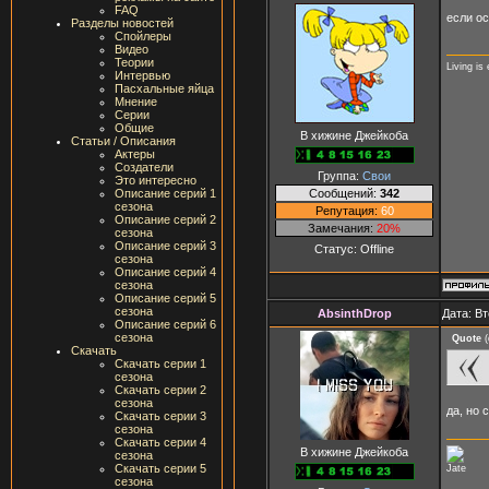
FAQ
если о
Разделы новостей
Спойлеры
Видео
Теории
Living is
Интервью
Пасхальные яйца
Мнение
Серии
Общие
В хижине Джейкоба
Статьи / Описания
Актеры
Создатели
Группа:
Свои
Это интересно
Сообщений:
342
Описание серий 1
сезона
Репутация:
60
Описание серий 2
Замечания:
20%
сезона
Описание серий 3
Статус:
Offline
сезона
Описание серий 4
сезона
Описание серий 5
сезона
AbsinthDrop
Дата: Вт
Описание серий 6
сезона
Quote
(
Скачать
Скачать серии 1
сезона
Скачать серии 2
сезона
да, но 
Скачать серии 3
сезона
Скачать серии 4
В хижине Джейкоба
сезона
Скачать серии 5
Jate
сезона