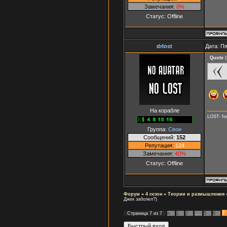
Замечания:
0%
Статус:
Offline
drlost
Дата: Пя
Quote
(
На корабле
LOST- fo
Группа:
Свои
Сообщений:
152
Репутация:
124
Замечания:
40%
Статус:
Offline
Форум
»
4 сезон
»
Теории и размышления
Джек заболел?)
7
Страница
7
из
7
«
1
2
…
5
6