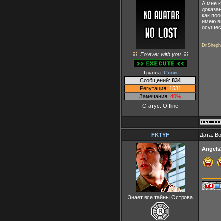
А мне к
доказан
как поо
имею вв
осущест
Dr.Shepha
Forever with you
Группа:
Свои
Сообщений:
834
Репутация:
1531
Замечания:
40%
Статус:
Offline
FKTYF
Дата: В
Angels
Знает все тайны Острова