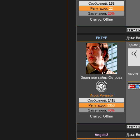
Сообщений:
135
Репутация:
22
Замечания:
20%
Статус:
Offline
FKTYF
Дата: В
Quote
(
на счет
Знает все тайны Острова
Игрок Ролевой
Сообщений:
1415
Репутация:
3356
Замечания:
40%
Статус:
Offline
Angels2
Дата: В