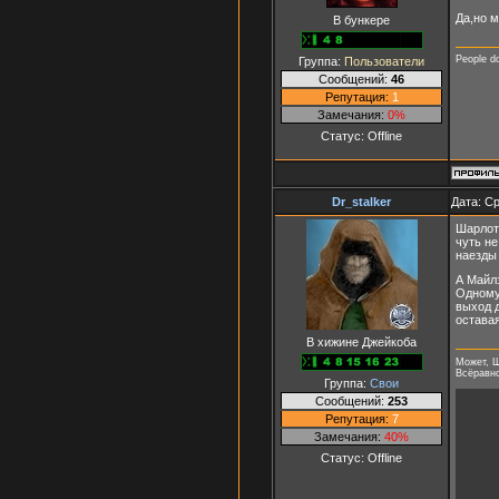
Да,но м
В бункере
People d
Группа:
Пользователи
Сообщений:
46
Репутация:
1
Замечания:
0%
Статус:
Offline
Dr_stalker
Дата: Ср
Шарлота
чуть не
наезды 
А Майлз
Одному 
выход д
оставая
В хижине Джейкоба
Может, Ш
Всёравно 
Группа:
Свои
Сообщений:
253
Репутация:
7
Замечания:
40%
Статус:
Offline