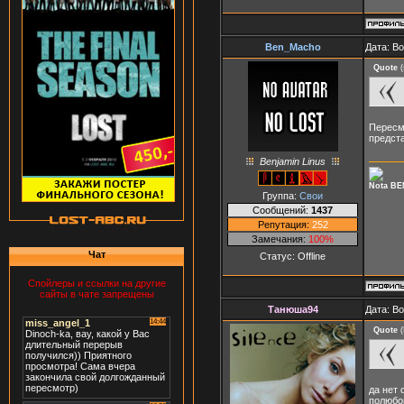
Ben_Macho
Дата: В
Quote
(
Пересмо
предста
Benjamin Linus
Nota BE
Группа:
Свои
Сообщений:
1437
Репутация:
252
Замечания:
100%
Чат
Статус:
Offline
Спойлеры и ссылки на другие
сайты в чате запрещены
Танюша94
Дата: В
Quote
(
да нет 
полюбом