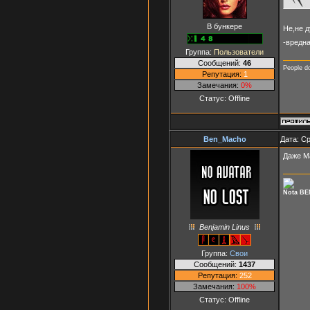
В бункере
Не,не д
-вредная
Группа:
Пользователи
Сообщений:
46
People d
Репутация:
1
Замечания:
0%
Статус:
Offline
Ben_Macho
Дата: Ср
Даже М
Nota BE
Benjamin Linus
Группа:
Свои
Сообщений:
1437
Репутация:
252
Замечания:
100%
Статус:
Offline