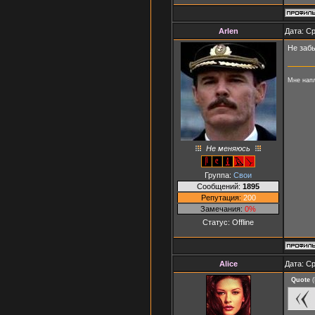
Arlen
Дата: Ср
Не забы
Мне напл
Не меняюсь
Группа:
Свои
Сообщений:
1895
Репутация:
200
Замечания:
0%
Статус:
Offline
Alice
Дата: Ср
Quote
(