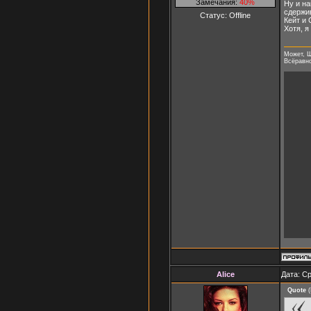
Замечания:
40%
Ну и на
сдержив
Статус:
Offline
Кейт и 
Хотя, я
Может, Ш
Всёравно 
Alice
Дата: Ср
Quote
(