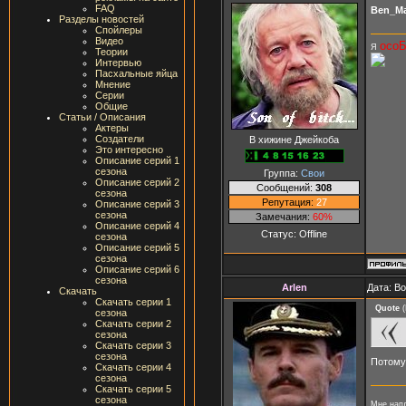
FAQ
Ben_M
Разделы новостей
Спойлеры
Видео
осо
Я
Теории
Интервью
Пасхальные яйца
Мнение
Серии
Общие
Статьи / Описания
Актеры
Создатели
В хижине Джейкоба
Это интересно
Описание серий 1
сезона
Группа:
Свои
Описание серий 2
Сообщений:
308
сезона
Репутация:
27
Описание серий 3
сезона
Замечания:
60%
Описание серий 4
Статус:
Offline
сезона
Описание серий 5
сезона
Описание серий 6
сезона
Arlen
Дата: В
Скачать
Скачать серии 1
Quote
(
сезона
Скачать серии 2
сезона
Скачать серии 3
сезона
Потому 
Скачать серии 4
сезона
Скачать серии 5
сезона
Мне напл