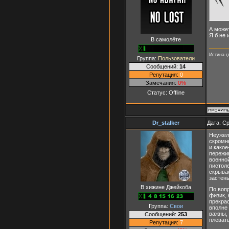
А может
Я б не 
В самолёте
Истина г
Группа:
Пользователи
Сообщений:
14
Репутация:
0
Замечания:
0%
Статус:
Offline
Dr_stalker
Дата: Ср
Неужел
скромны
и какое
пережив
военной
пистол
скрывае
застень
В хижине Джейкоба
По вопр
физик,
прекра
Группа:
Свои
вполне
важны,
Сообщений:
253
плевать
Репутация:
7