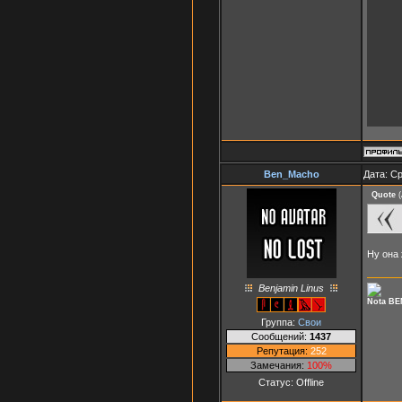
Ben_Macho
Дата: Ср
Quote
(
Ну она 
Benjamin Linus
Nota BE
Группа:
Свои
Сообщений:
1437
Репутация:
252
Замечания:
100%
Статус:
Offline