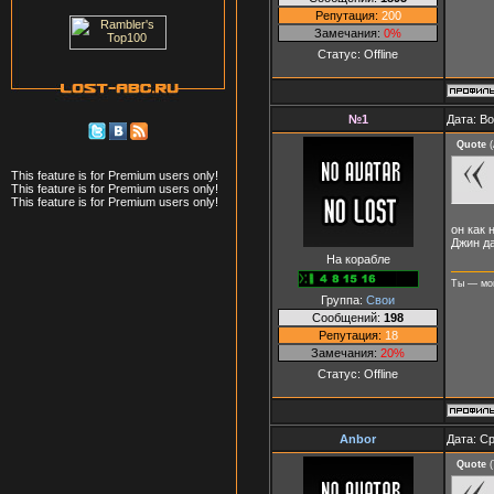
Репутация:
200
Замечания:
0%
Статус:
Offline
№1
Дата: В
Quote
(
This feature is for Premium users only!
This feature is for Premium users only!
This feature is for Premium users only!
он как 
Джин да
На корабле
Ты — мо
Группа:
Свои
Сообщений:
198
Репутация:
18
Замечания:
20%
Статус:
Offline
Anbor
Дата: Ср
Quote
(