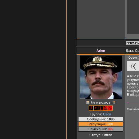
Arlen
Дата: Ср
Quote
(
А мне к
уступил
ломать,
Просто 
вынужде
В обще
Не меняюсь
Мне напл
Группа:
Свои
Сообщений:
1895
Репутация:
200
Замечания:
0%
Статус:
Offline