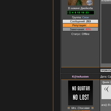
Всёравно 
В хижине Джейкоба
Группа:
Свои
Сообщений:
253
Репутация:
7
Замечания:
40%
Статус:
Offline
K@teAusten
Дата: Ср
Quote
(
ага)) В
Mrs. Chocolate