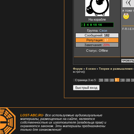
я тоже 
На корабле
F-R-I-E-
Группа:
Свои
Сообщений:
182
Репутация:
17
Замечания:
20%
Статус:
Offline
Форум
»
4 сезон
»
Теории и размышления
встречи))
3
Страница
3
из
5
«
1
2
4
5
»
LOST-ABC.RU
- Все используемые аудиовизуальные
материалы, размещенные на сайте, являются
собственностью их изготовителя (владельца прав) и
охраняются законом. Эти материалы предназначены
только для ознакомления!