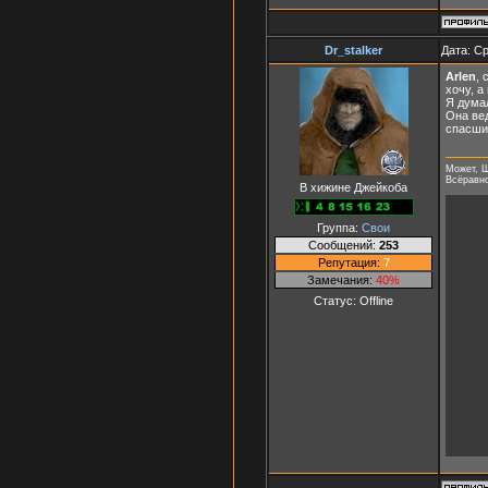
Dr_stalker
Дата: Ср
Arlen
, 
хочу, а
Я думал
Она вед
спасшие
Может, Ш
Всёравно 
В хижине Джейкоба
Группа:
Свои
Сообщений:
253
Репутация:
7
Замечания:
40%
Статус:
Offline