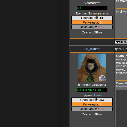
то майл
В самолёте
[img]http
Группа:
Пользователи
Сообщений:
14
Репутация:
0
Замечания:
20%
Статус:
Offline
Dr_stalker
Дата: Ср
alyko
, 
нибудь 
местным
него на
можно, 
приказа
Может, Ш
В хижине Джейкоба
Всёравно 
Группа:
Свои
Сообщений:
253
Репутация:
7
Замечания:
40%
Статус:
Offline