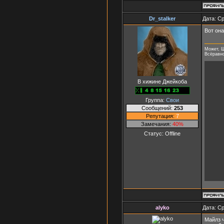
Dr_stalker
Дата: Ср
Вот она
Может, Ш
Всёравно 
В хижине Джейкоба
Группа:
Свои
Сообщений:
253
Репутация:
7
Замечания:
40%
Статус:
Offline
alyko
Дата: Ср
Майлз ч