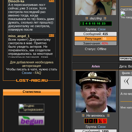
СМОТРЕ
"Не гово
dazzling
Группа:
Свои
Сообщений:
415
Репутация:
56
Замечания:
40%
Статус:
Offline
Для добавления необходима
авторизация
Arlen
Дата: В
Чтобы писать в чате, нужно стать
Своим
-
FAQ
Quote
(
Статистика
А по-мо
Мне напл
Не меняюсь
Группа:
Свои
Сообщений:
1895