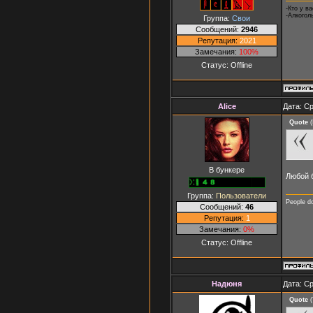
-Кто у в
-Алкоголь
Группа:
Свои
Сообщений:
2946
Репутация:
2021
Замечания:
100%
Статус:
Offline
Alice
Дата: Ср
Quote
(
В бункере
Любой б
Группа:
Пользователи
People d
Сообщений:
46
Репутация:
1
Замечания:
0%
Статус:
Offline
Надюня
Дата: Ср
Quote
(