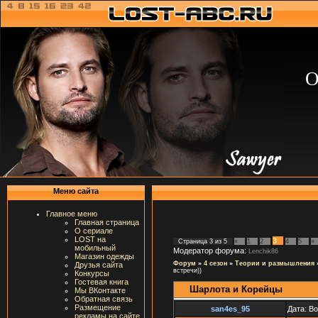
О
Меню сайта
Главное меню
Главная страница
О сериале
LOST на
3
Страница
3
из
5
«
1
2
4
5
»
мобильный
Модератор форума:
Lenchik86
Магазин одежды
Форум
»
4 сезон
»
Теории и размышления
Друзья сайта
встречи))
Конкурсы
Гостевая книга
Шарлота и Корейцы
Мы ВКонтакте
Обратная связь
Размещение
san4es_95
Дата: В
рекламы на сайте