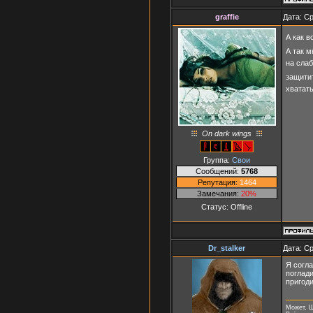
graffie
Дата: Ср
А как 
А так м
на сла
защитит
хватат
On dark wings
Группа:
Свои
Сообщений:
5768
Репутация:
1464
Замечания:
20%
Статус:
Offline
Dr_stalker
Дата: Ср
Я согла
поглад
пригоди
Может, Ш