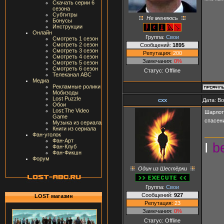
Скачать серии 6
сезона
Субтитры
Не меняюсь
Бонусы
Инструкции
Онлайн
Группа:
Свои
Смотреть 1 сезон
Смотреть 2 сезон
Сообщений:
1895
Смотреть 3 сезон
Репутация:
200
Смотреть 4 сезон
Замечания:
0%
Смотреть 5 сезон
Смотреть 6 сезон
Статус:
Offline
Телеканал ABC
Медиа
Рекламные ролики
Мобизоды
Lost Puzzle
cxx
Дата: В
Обои
Lost:The Video
Шарлоте
Game
спасен
Музыка из сериала
Книги из сериала
Фан-уголок
Фан-Арт
I
b
Фан-Клуб
Фан-Фикшн
Форум
Один из Шестёрки
Группа:
Свои
Сообщений:
927
LOST магазин
Репутация:
23
Замечания:
0%
Статус:
Offline