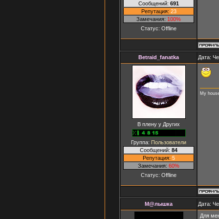
Сообщений:
691
Репутация:
23
Замечания:
100%
Статус:
Offline
Betraid_fanatka
Дата: Че
My house -
В плену у Других
Группа:
Пользователи
Сообщений:
84
Репутация:
5
Замечания:
60%
Статус:
Offline
М@лышка
Дата: Че
Для мен