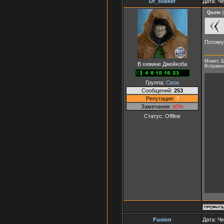
Dr_stalker
Дата: Че
Quote
(
Потому 
Может, Ш
В хижине Джейкоба
Всёравно 
Группа:
Свои
Сообщений:
253
Репутация:
7
Замечания:
40%
Статус:
Offline
Fusion
Дата: Че