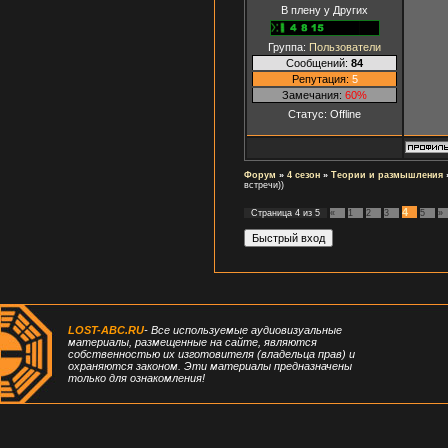
В плену у Других
Группа:
Пользователи
Сообщений:
84
Репутация:
5
Замечания:
60%
Статус:
Offline
Форум
»
4 сезон
»
Теории и размышления
встречи))
4
Страница
4
из
5
«
1
2
3
5
»
LOST-ABC.RU
- Все используемые аудиовизуальные
материалы, размещенные на сайте, являются
собственностью их изготовителя (владельца прав) и
охраняются законом. Эти материалы предназначены
только для ознакомления!