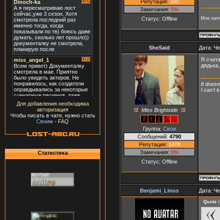
Репутация:
200
Замечания:
0%
Статус:
Offline
Мне напл
SheSaid
Дата: Че
Я счита
дядька
It doesn
I can't
Для добавления необходима
авторизация
Miss Brightside
Чтобы писать в чате, нужно стать
Своим
-
FAQ
Группа:
Свои
Сообщений:
4790
Репутация:
1478
Замечания:
0%
Статистика
Статус:
Offline
Benjami_Linus
Дата: Че
Quote
(