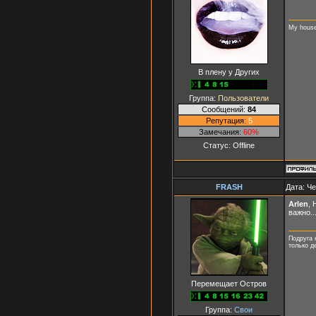
My house -
В плену у Других
Группа:
Пользователи
Сообщений:
84
Репутация:
5
Замечания:
60%
Статус:
Offline
FRASH
Дата: Че
Arlen
, 
важно..
Подруга 
только д
Перемещает Остров
Группа:
Свои