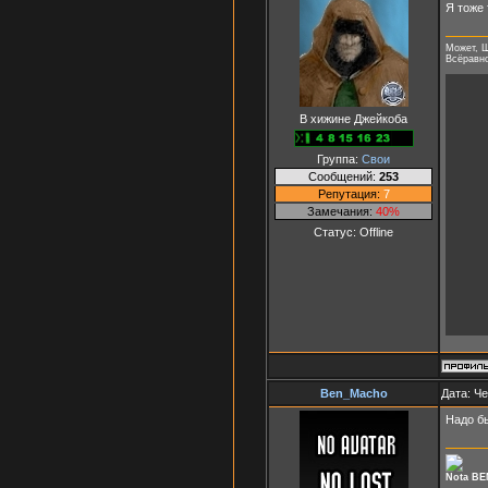
Я тоже 
Может, Ш
Всёравно 
В хижине Джейкоба
Группа:
Свои
Сообщений:
253
Репутация:
7
Замечания:
40%
Статус:
Offline
Ben_Macho
Дата: Че
Надо б
Nota BE