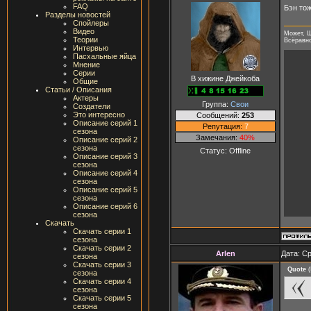
FAQ
Бэн тож
Разделы новостей
Спойлеры
Видео
Может, Ш
Теории
Всёравно 
Интервью
Пасхальные яйца
Мнение
Серии
В хижине Джейкоба
Общие
Статьи / Описания
Актеры
Группа:
Свои
Создатели
Это интересно
Сообщений:
253
Описание серий 1
Репутация:
7
сезона
Замечания:
40%
Описание серий 2
сезона
Статус:
Offline
Описание серий 3
сезона
Описание серий 4
сезона
Описание серий 5
сезона
Описание серий 6
сезона
Скачать
Скачать серии 1
сезона
Скачать серии 2
Arlen
Дата: Ср
сезона
Скачать серии 3
Quote
(
сезона
Скачать серии 4
сезона
Скачать серии 5
сезона