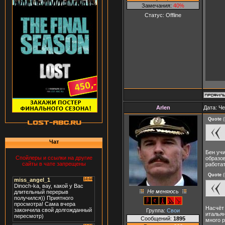
Замечания:
40%
Статус:
Offline
Arlen
Дата: Че
Quote
(
Чат
Бен учи
Спойлеры и ссылки на другие
образов
сайты в чате запрещены
работат
Quote
(
Не меняюсь
Насчёт 
Группа:
Свои
итальян
Сообщений:
1895
много р