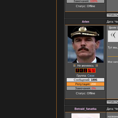
Замечания:
100%
Статус:
Offline
Arlen
Дата: Че
Quote
(
Тут мы
Мне напл
Не меняюсь
Группа:
Свои
Сообщений:
1895
Репутация:
200
Замечания:
0%
Статус:
Offline
Betraid_fanatka
Дата: Че
названи