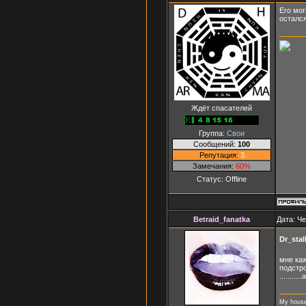
Его мог
остался
Ждёт спасателей
Группа:
Свои
Сообщений:
100
Репутация:
3
Замечания:
60%
Статус:
Offline
Betraid_fanatka
Дата: Че
Dr_stal
мне каж
подстрои
........
My house -