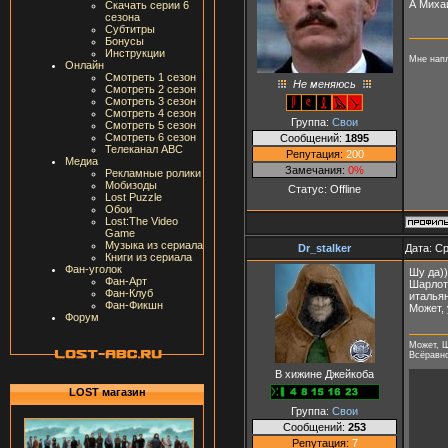
А Миха
Скачать серии 6
сезона
Субтитры
Бонусы
Инструкции
Мне напл
Онлайн
Смотреть 1 сезон
Не меняюсь
Смотреть 2 сезон
Смотреть 3 сезон
Смотреть 4 сезон
Группа:
Свои
Смотреть 5 сезон
Смотреть 6 сезон
Сообщений:
1895
Телеканал ABC
Репутация:
200
Медиа
Замечания:
0%
Рекламные ролики
Мобизоды
Статус:
Offline
Lost Puzzle
Обои
Lost:The Video
Game
Музыка из сериала
Dr_stalker
Дата: Ср
Книги из сериала
Фан-уголок
Шу да)
Фан-Арт
Шарлот
Фан-Клуб
итальян
Фан-Фикшн
Может, 
Форум
Может, Ш
Всёравно 
В хижине Джейкоба
LOST магазин
Группа:
Свои
Сообщений:
253
Репутация:
7