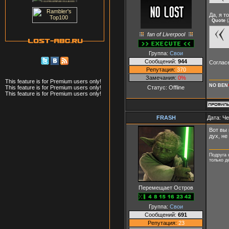
Да, я т
Quote
(
fan of Liverpool
Группа:
Свои
Сообщений:
944
Соглас
Репутация:
370
Замечания:
0%
This feature is for Premium users only!
NO BEN
Статус:
Offline
This feature is for Premium users only!
This feature is for Premium users only!
FRASH
Дата: Че
Вот вы 
дух, не
Подруга 
только д
Перемещает Остров
Группа:
Свои
Сообщений:
691
Репутация:
23