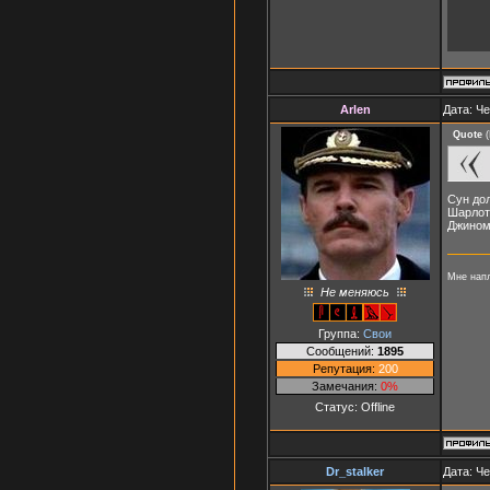
Arlen
Дата: Че
Quote
(
Сун дол
Шарлотт
Джином
Мне напл
Не меняюсь
Группа:
Свои
Сообщений:
1895
Репутация:
200
Замечания:
0%
Статус:
Offline
Dr_stalker
Дата: Че