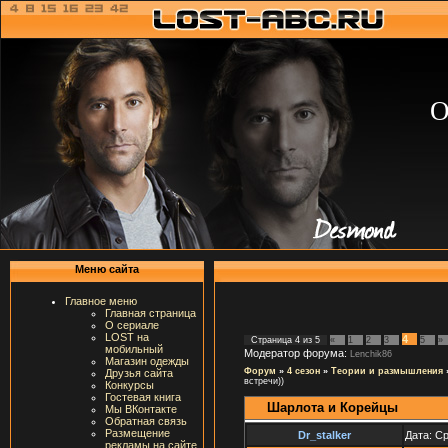
О
Меню сайта
Главное меню
Главная страница
О сериале
LOST на
4
Страница
4
из
5
«
1
2
3
5
»
мобильный
Модератор форума:
Lenchik86
Магазин одежды
Форум
»
4 сезон
»
Теории и размышления
Друзья сайта
встречи))
Конкурсы
Гостевая книга
Шарлота и Корейцы
Мы ВКонтакте
Обратная связь
Размещение
Dr_stalker
Дата: Ср
рекламы на сайте