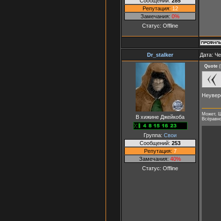
Сообщений:
285
Репутация:
12
Замечания:
0%
Статус:
Offline
Dr_stalker
Дата: Че
Quote
(
Неувере
Может, Ш
В хижине Джейкоба
Всёравно 
Группа:
Свои
Сообщений:
253
Репутация:
7
Замечания:
40%
Статус:
Offline