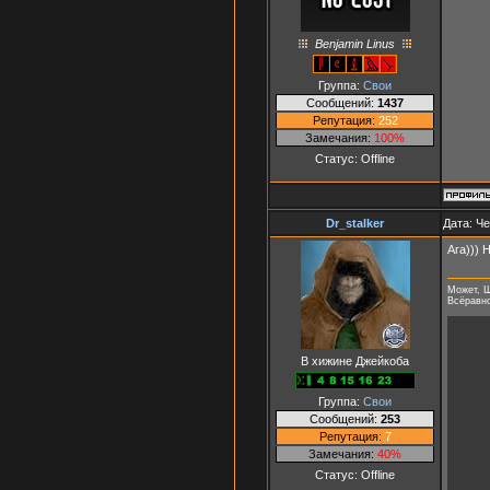
Benjamin Linus
Группа:
Свои
Сообщений:
1437
Репутация:
252
Замечания:
100%
Статус:
Offline
Dr_stalker
Дата: Че
Ага))) 
Может, Ш
Всёравно 
В хижине Джейкоба
Группа:
Свои
Сообщений:
253
Репутация:
7
Замечания:
40%
Статус:
Offline