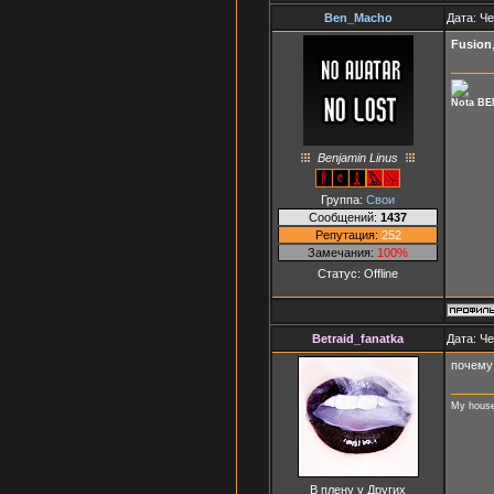
Ben_Macho
Дата: Че
Fusion
Nota BE
Benjamin Linus
Группа:
Свои
Сообщений:
1437
Репутация:
252
Замечания:
100%
Статус:
Offline
Betraid_fanatka
Дата: Че
почему 
My house -
В плену у Других