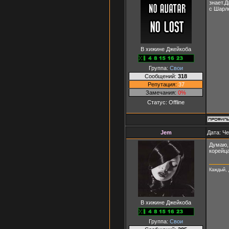
знает.Д
с Шарл
В хижине Джейкоба
Группа:
Свои
Сообщений:
318
Репутация:
37
Замечания:
0%
Статус:
Offline
Jem
Дата: Че
Думаю, 
корейца
Каждый, 
В хижине Джейкоба
Группа:
Свои