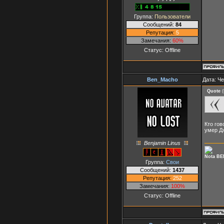
Группа:
Пользователи
Сообщений:
84
Репутация:
5
Замечания:
60%
Статус:
Offline
Ben_Macho
Дата: Че
Quote
(
Кто гов
умер Дж
Benjamin Linus
Nota BE
Группа:
Свои
Сообщений:
1437
Репутация:
252
Замечания:
100%
Статус:
Offline