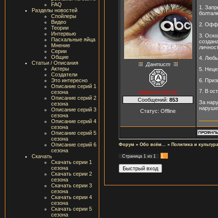
FAQ
1. Запр
Разделы новостей
болталк
Спойлеры
Видео
2. Офф
Теории
Интервью
3. Оско
Пасхальные яйца
создана
Мнение
личнос
Серии
Общие
4. Люб
Статьи / Описания
Дантист
Актеры
5. Нец
Создатели
6. При
Это интересно
Описание серий 1
7. В о
Администратор
сезона
Описание серий 2
Сообщений:
853
За нар
сезона
наруш
Описание серий 3
Статус:
Offline
сезона
Описание серий 4
сезона
Описание серий 5
сезона
Описание серий 6
Форум
»
Обо всём...
»
Политика и культур
сезона
1
Скачать
Страница
1
из
1
Скачать серии 1
сезона
Скачать серии 2
сезона
Скачать серии 3
сезона
Скачать серии 4
сезона
Скачать серии 5
сезона