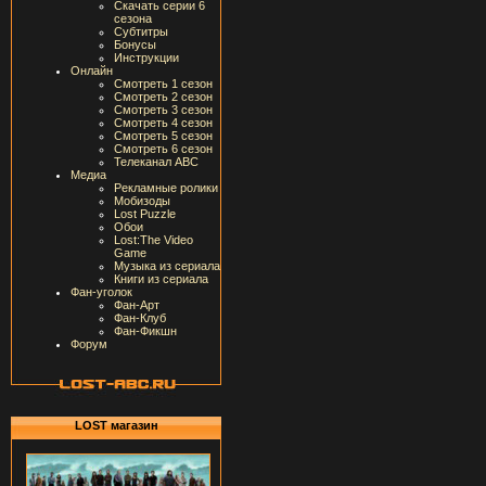
Скачать серии 6
сезона
Субтитры
Бонусы
Инструкции
Онлайн
Смотреть 1 сезон
Смотреть 2 сезон
Смотреть 3 сезон
Смотреть 4 сезон
Смотреть 5 сезон
Смотреть 6 сезон
Телеканал ABC
Медиа
Рекламные ролики
Мобизоды
Lost Puzzle
Обои
Lost:The Video
Game
Музыка из сериала
Книги из сериала
Фан-уголок
Фан-Арт
Фан-Клуб
Фан-Фикшн
Форум
LOST магазин