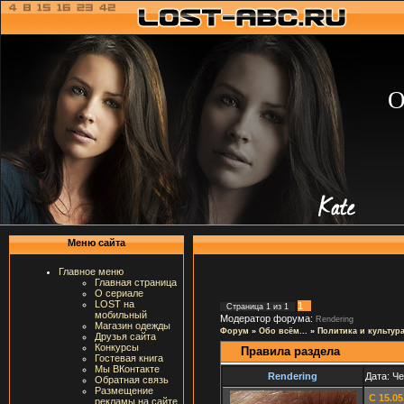
О
Меню сайта
Главное меню
Главная страница
О сериале
LOST на
1
Страница
1
из
1
мобильный
Модератор форума:
Rendering
Магазин одежды
Форум
»
Обо всём...
»
Политика и культур
Друзья сайта
Конкурсы
Правила раздела
Гостевая книга
Мы ВКонтакте
Rendering
Дата: Че
Обратная связь
Размещение
С 15.0
рекламы на сайте