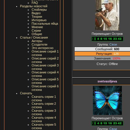
FAQ
Разделы новостей
Спойлеры
Видео
Теории
Интервью
Пасхальные яйца
Мнение
Серии
Перемещает Остров
Общие
Статьи / Описания
Актеры
Группа:
Свои
Создатели
Это интересно
Сообщений:
600
Описание серий 1
Репутация:
126
сезона
Замечания:
100%
Описание серий 2
сезона
Статус:
Offline
Описание серий 3
сезона
Описание серий 4
сезона
Описание серий 5
svetvasiljeva
сезона
Описание серий 6
сезона
Скачать
Скачать серии 1
сезона
Скачать серии 2
сезона
Скачать серии 3
сезона
Скачать серии 4
Перемещает Остров
сезона
Скачать серии 5
сезона
Группа:
Свои