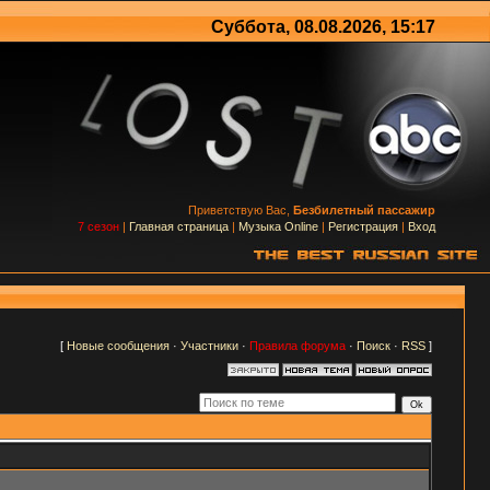
Суббота, 08.08.2026, 15:17
Приветствую Вас,
Безбилетный пассажир
7 сезон
|
Главная страница
|
Музыка Online
|
Регистрация
|
Вход
[
Новые сообщения
·
Участники
·
Правила форума
·
Поиск
·
RSS
]