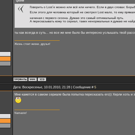
Quote
Говорить о Lost`e можно или всё или ничего. Если в двух словах: Бор
Если этого для человека который не смотрел Lost мало, то ему пряма
начиная с первого сезона. Думаю это самый оптимальный путь.
А пересказывать кому то сериал, таких ненормальных я думаю не найд
ты как всегда в суть... но все же мне было бы интересно услышать твой расс
Жизнь стоит жизни, друзья!
Дата: Воскресенье, 10.01.2010, 21:28 | Сообщение #
5
Мне кажется в самом сериале была попытка пересказать его)) Херли хоть и з
Namaste!