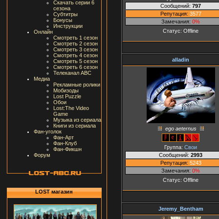
Скачать серии 6
Сообщений:
797
сезона
Репутация:
3577
Субтитры
Бонусы
Замечания:
0%
Инструкции
Статус:
Offline
Онлайн
Смотреть 1 сезон
Смотреть 2 сезон
Смотреть 3 сезон
Смотреть 4 сезон
alladin
Смотреть 5 сезон
Смотреть 6 сезон
Телеканал ABC
Медиа
Рекламные ролики
Мобизоды
Lost Puzzle
Обои
Lost:The Video
Game
Музыка из сериала
Книги из сериала
ego aeternus
Фан-уголок
Фан-Арт
Фан-Клуб
Группа:
Свои
Фан-Фикшн
Сообщений:
2993
Форум
Репутация:
5243
Замечания:
0%
Статус:
Offline
LOST магазин
Jeremy_Bentham