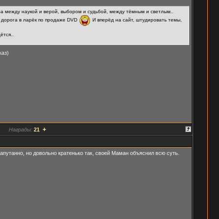
ьба между наукой и верой, выбором и судьбой, между тёмным и светлым..
я дорога в ларёк по продаже DVD
И вперёд на сайт, штудировать темы,
ётся..
каз)
+
Награды:
21
апутанно, но довольно кратенько так, своей Маман объяснил всю суть.