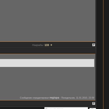
+
Награды:
133
regispa
Сообщение отредактировал
-
Понедельник, 11.01.2010, 23:59