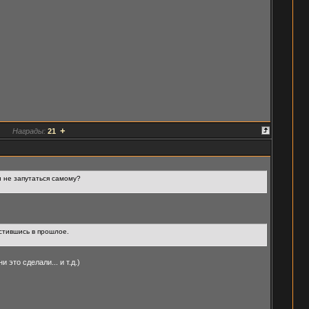
+
Награды:
21
и не запутаться самому?
стившись в прошлое.
это сделали... и т.д.)