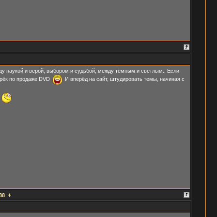
жду наукой и верой, выбором и судьбой, между тёмным и светлым.. Если
ларёк по продаже DVD
И вперёд на сайт, штудировать темы, начиная с
.
+
88