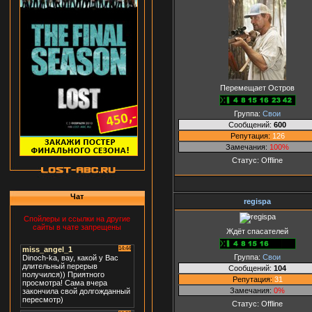
Перемещает Остров
Группа:
Свои
Сообщений:
600
Репутация:
126
Замечания:
100%
Статус:
Offline
Чат
regispa
Спойлеры и ссылки на другие
сайты в чате запрещены
Ждёт спасателей
Группа:
Свои
Сообщений:
104
Репутация:
31
Замечания:
0%
Статус:
Offline