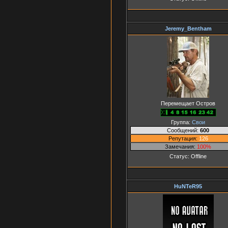
Jeremy_Bentham
Перемещает Остров
Группа:
Свои
Сообщений:
600
Репутация:
126
Замечания:
100%
Статус:
Offline
HuNTeR95