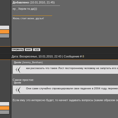
Добавлено
(10.01.2010, 21:45)
---------------------------------------------
ну , Херли то да)))
Жизнь стоит жизни, друзья!
Дата: Воскресенье, 10.01.2010, 22:43 | Сообщение #
8
Quote
(
Jeremy_Bentham
)
как рассказать что такое Лост постороннему человеку не запутать его 
Самое простое:
Quote
Они сами случайно спровоцировали свое падение в 2004 году, переме
Если ему это интересно будет, то начнет задавать вопросы (каким образом они 