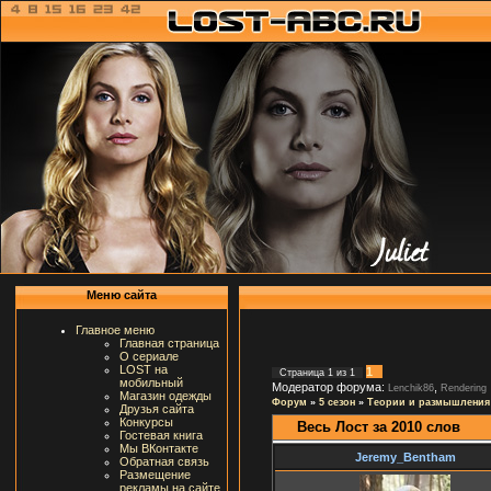
Меню сайта
Главное меню
Главная страница
О сериале
LOST на
1
Страница
1
из
1
мобильный
Модератор форума:
,
Lenchik86
Rendering
Магазин одежды
Форум
»
5 сезон
»
Теории и размышления
Друзья сайта
Конкурсы
Весь Лост за 2010 слов
Гостевая книга
Мы ВКонтакте
Jeremy_Bentham
Обратная связь
Размещение
рекламы на сайте