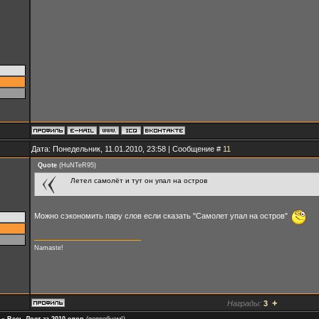
Дата: Понедельник, 11.01.2010, 23:58 | Сообщение #
11
Quote
(
HuNTeR95
)
Летел самолёт и тут он упал на остров
Можно сэкономить пару слов если сказать "Самолет упал на остров"
Namaste!
+
Награды:
3
»
Весь Лост за 2010 слов
(попробуем!)