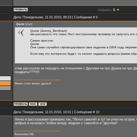
+
Награды:
5
Дата: Понедельник, 11.01.2010, 09:23 | Сообщение #
9
Quote
(
Zart
)
Quote (Jeremy_Bentham)
как рассказать что такое Лост постороннему человеку не запутать его 
Самое простое:
Quote
Они сами случайно спровоцировали свое падение в 2004 году, переме
Если ему это интересно будет, то начнет задавать вопросы (каким образ
этим рассказом не передать ни отношения с Другими ни про Дымка ни про Дже
квадраты???!!!!!
Жизнь стоит жизни, друзья!
Дата: Понедельник, 11.01.2010, 10:01 | Сообщение #
10
Лично я рассказываю примерно так, "Летел самолёт и тут он упал на остров,
добрые и началась "война между людьми с самолёта и "другими"
Remember ME