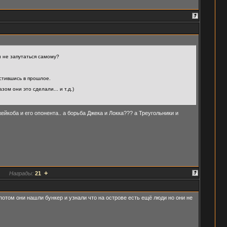
и не запутаться самому?
стившись в прошлое.
ом они это сделали... и т.д.)
йкоба и его опонента.. а борьба Джека и Локка??? а Треугольники и
+
Награды:
21
 потом они нашли бункер и узнали что на острове есть ещё люди но они не