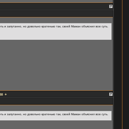
ть и запутанно, но довольно кратенько так, своей Маман объяснил всю суть.
+
88
ть и запутанно, но довольно кратенько так, своей Маман объяснил всю суть.