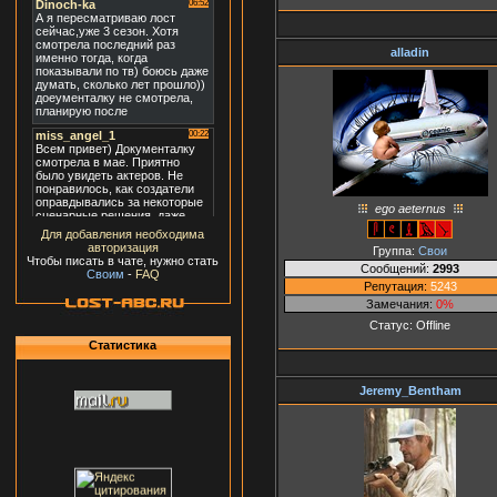
alladin
ego aeternus
Для добавления необходима
авторизация
Группа:
Свои
Чтобы писать в чате, нужно стать
Сообщений:
2993
Своим
-
FAQ
Репутация:
5243
Замечания:
0%
Статус:
Offline
Статистика
Jeremy_Bentham