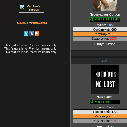
Перемещает Остров
Группа:
Свои
Сообщений:
600
Репутация:
126
Замечания:
100%
Статус:
Offline
This feature is for Premium users only!
This feature is for Premium users only!
This feature is for Premium users only!
Zart
На корабле
Группа:
Свои
Сообщений:
172
Репутация:
64
Замечания:
0%
Статус:
Offline