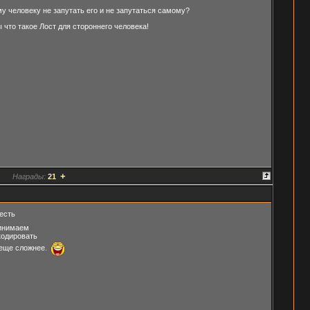
у человеку не запутать его и не запутаться самому?
 что такое Лост для стороннего человека!
+
Награды:
21
есть
ринимаем
екодировать
еще сложнее.