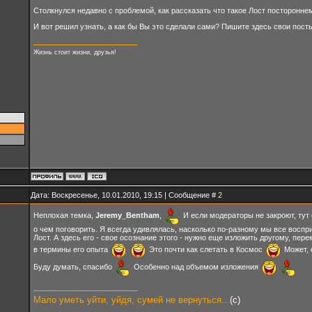
Столкнулся недавно с проблемой, как рассказать что такое Лост постороннем
И вот решил узнать, а как бы Вы это сделали сами? Пишите здесь свои посты
Жизнь стоит жизни, друзья!
Дата: Воскресенье, 10.01.2010, 19:15 | Сообщение #
2
Неплохая темка,
Jeremy_Bentham
,
И если модераторы не закроют, тут 
о чем поговорить. Я всегда удивлялась, насколько по-разному мы все восп
Лост. А здесь его - свое осознание этого - нужно еще изложить другому, пер
в термины его опыта
Это почти как слетать в Космос
Может, 
Буду думать, спасибо
Особенно над объемом изложения
Мало уметь уйти, уйдя, сумей не вернуться...
(с)