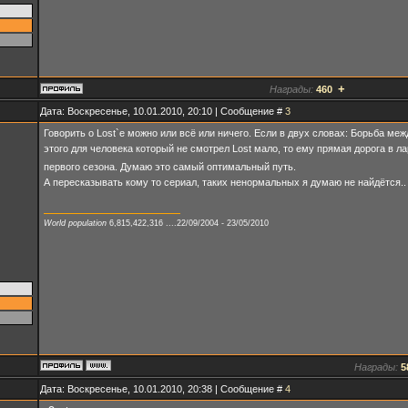
+
Награды:
460
Дата: Воскресенье, 10.01.2010, 20:10 | Сообщение #
3
Говорить о Lost`e можно или всё или ничего. Если в двух словах: Борьба ме
этого для человека который не смотрел Lost мало, то ему прямая дорога в 
первого сезона. Думаю это самый оптимальный путь.
А пересказывать кому то сериал, таких ненормальных я думаю не найдётся.
World population
6,815,422,316 ....22/09/2004 - 23/05/2010
Награды:
5
Дата: Воскресенье, 10.01.2010, 20:38 | Сообщение #
4