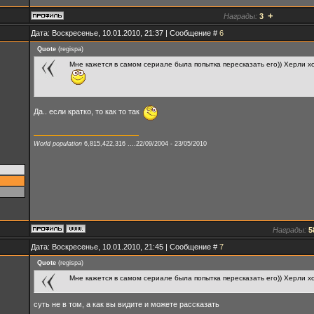
+
Награды:
3
Дата: Воскресенье, 10.01.2010, 21:37 | Сообщение #
6
Quote
(
regispa
)
Мне кажется в самом сериале была попытка пересказать его)) Херли хо
Да.. если кратко, то как то так
World population
6,815,422,316 ....22/09/2004 - 23/05/2010
Награды:
5
Дата: Воскресенье, 10.01.2010, 21:45 | Сообщение #
7
Quote
(
regispa
)
Мне кажется в самом сериале была попытка пересказать его)) Херли хо
суть не в том, а как вы видите и можете рассказать