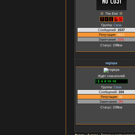
The End
Группа:
Свои
Сообщений:
1537
Репутация:
2813
Замечания:
20%
Статус:
Offline
regispa
Ждёт спасателей
Группа:
Свои
Сообщений:
104
Репутация:
31
Замечания:
0%
Статус:
Offline
Форум
»
5 сезон
»
Теории и размышления