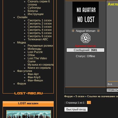
Скачать серии 6
Англ
сезона
Субтитры
Бонусы
Инструкции
Онлайн
Смотреть 1 сезон
Смотреть 2 сезон
Смотреть 3 сезон
Смотреть 4 сезон
Nagual Woman
Смотреть 5 сезон
Смотреть 6 сезон
Телеканал ABC
Медиа
Рекламные ролики
Администратор
Мобизоды
Сообщений:
3581
Lost Puzzle
Обои
Статус:
Offline
Lost:The Video
Game
Музыка из сериала
Книги из сериала
Фан-уголок
Фан-Арт
Фан-Клуб
Фан-Фикшн
Форум
Всё.
Форум
»
5 сезон
»
Ссылки на скачивание с
1
Страница
1
из
1
LOST магазин