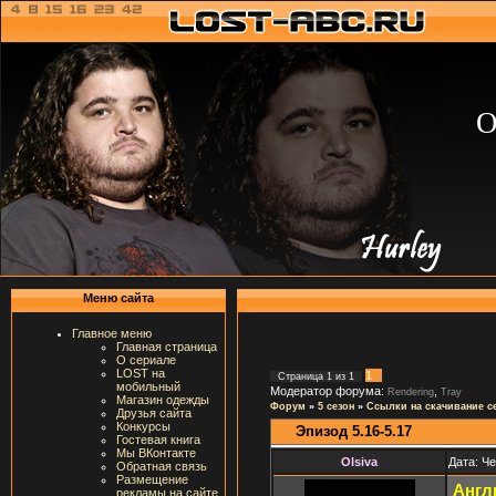
О
Меню сайта
Главное меню
Главная страница
О сериале
LOST на
1
Страница
1
из
1
мобильный
Модератор форума:
,
Rendering
Tray
Магазин одежды
Форум
»
5 сезон
»
Ссылки на скачивание с
Друзья сайта
Конкурсы
Эпизод 5.16-5.17
Гостевая книга
Мы ВКонтакте
Olsiva
Дата: Че
Обратная связь
Размещение
Англ
рекламы на сайте