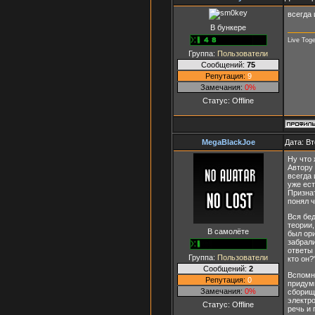
всегда
В бункере
Live Toge
Группа:
Пользователи
Сообщений:
75
Репутация:
9
Замечания:
0%
Статус:
Offline
MegaBlackJoe
Дата: Вт
Ну что 
Автору 
всегда 
уже ест
Признат
понял ч
Вся бед
теории
В самолёте
был ор
забрали
ответы 
Группа:
Пользователи
кто он
Сообщений:
2
Вспомни
Репутация:
0
придум
Замечания:
0%
сборищ
электро
Статус:
Offline
речь и 