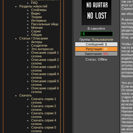
так уж 
FAQ
всех ос
Разделы новостей
Сериал 
Спойлеры
Видео
им объя
Теории
Я начал
Интервью
постеп
Пасхальные яйца
пропада
Мнение
В самолёте
раздело
Серии
форуме
Общие
Итак, м
Статьи / Описания
Группа:
Пользователи
Актеры
Чтобы 
Сообщений:
1
Создатели
часто 
Репутация:
20
Это интересно
после в
Описание серий 1
Замечания:
0%
вообще,
сезона
родился
Статус:
Offline
Описание серий 2
мировы
сезона
отголос
Описание серий 3
библей
сезона
которо
Описание серий 4
беремен
сезона
Описание серий 5
Что ес
сезона
Если м
Описание серий 6
Остров
сезона
текло н
Скачать
старос
Скачать серии 1
были об
сезона
исчезал
Скачать серии 2
Многие 
сезона
Напомн
Скачать серии 3
соверш
сезона
неотпу
Скачать серии 4
Челове
сезона
попадае
Скачать серии 5
им впос
сезона
попаде