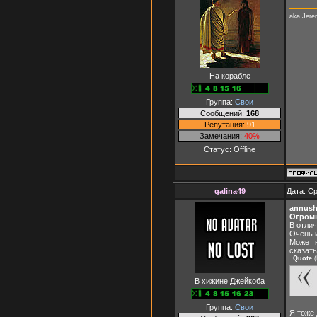
aka Jer
На корабле
Группа:
Свои
Сообщений:
168
Репутация:
91
Замечания:
40%
Статус:
Offline
galina49
Дата: Ср
annush
Огромн
В отлич
Очень и
Может н
сказать
Quote
(
В хижине Джейкоба
Группа:
Свои
Я тоже