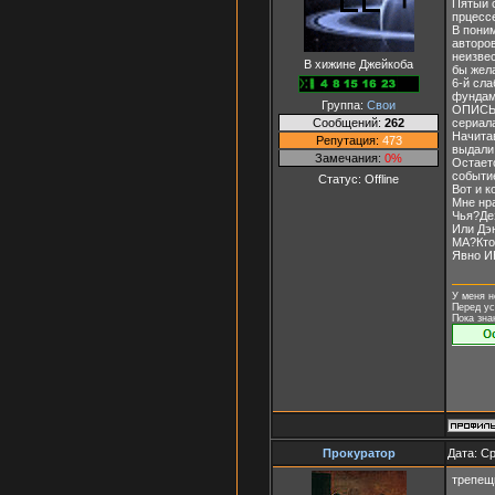
Пятый 
прцессе
В поним
авторов
неизве
В хижине Джейкоба
бы жел
6-й сла
фундам
Группа:
Свои
ОПИСЫВ
Сообщений:
262
сериала
Начита
Репутация:
473
выдали 
Замечания:
0%
Остает
событи
Статус:
Offline
Вот и 
Мне нр
Чья?Де
Или Дэ
МА?Кто
Явно И
У меня н
Перед ус
Пока зна
Прокуратор
Дата: Ср
трепещщ