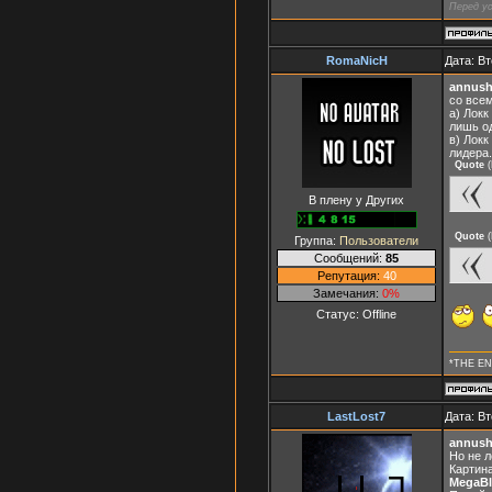
Перед ус
RomaNicH
Дата: Вт
annush
со всем
а) Локк
лишь од
в) Локк
лидера.
Quote
(
В плену у Других
Quote
(
Группа:
Пользователи
Сообщений:
85
Репутация:
40
Замечания:
0%
Статус:
Offline
*THE EN
LastLost7
Дата: Вт
annush
Но не л
Картин
MegaBl