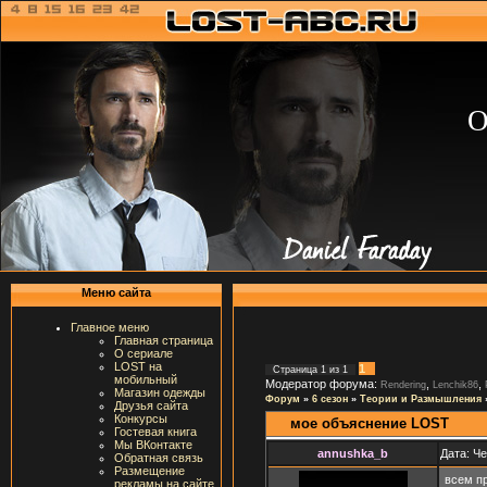
О
Меню сайта
Главное меню
Главная страница
О сериале
LOST на
1
Страница
1
из
1
мобильный
Модератор форума:
,
,
Rendering
Lenchik86
Магазин одежды
Форум
»
6 сезон
»
Теории и Размышления
Друзья сайта
Конкурсы
мое объяснение LOST
Гостевая книга
Мы ВКонтакте
annushka_b
Дата: Че
Обратная связь
Размещение
всем п
рекламы на сайте