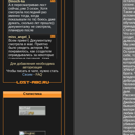
осталос
сезоне.
Остров 
Также 
вспомни
Атлант
обучил
принадл
Статую 
Что ест
уходит
дьявола
Мы уже
поддерж
Острове
себе, т
вдохну
которой
Для добавления необходима
мешать
авторизация
ХРАНИТ
Чтобы писать в чате, нужно стать
Брата. 
Своим
-
FAQ
младенц
доброде
Человек
смертны
дым.
Статистика
Рассмо
Начнем
Джейкоб
бывшей 
матери 
любим 
Джейкоб
образец
убивает
теорети
выбора
Все же 