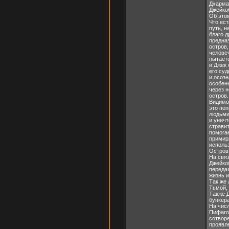
Дхарма
Джейкоб
Об этом
Что ес
путь, н
благо 
предназ
остров,
челове
пытаетс
и Джек
его суд
и осозн
особенн
через н
остров.
Видимо
это по
людьми
и уничт
страви
помога
примир
использ
Остров,
На связ
Джейко
передал
жизнь и
Так же 
Тьмой, 
Также 
бункера
На чис
Пифаго
сотвор
проявл