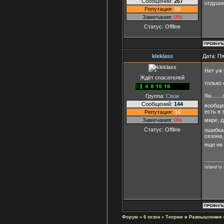
Сообщений:
267
отдуши
Репутация:
58
Замечания:
0%
Статус:
Offline
kleklass
Дата: Пя
Нет уж 
Ждёт спасателей
только 
бы.....
Группа:
Свои
Сообщений:
144
вообще 
есть в 
Репутация:
14
Замечания:
0%
мире, 
Статус:
Offline
ошибкам
сезона,
еще не 
Island is
Форум
»
6 сезон
»
Теории и Размышления