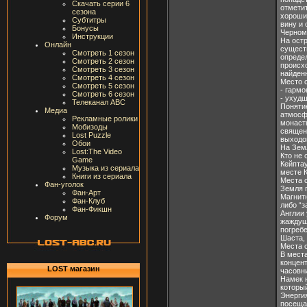
Скачать серии 6
отметит
сезона
хороши
Субтитры
вину и 
Бонусы
Черном
Инструкции
На ост
Онлайн
существ
Смотреть 1 сезон
опреде
Смотреть 2 сезон
происхо
Смотреть 3 сезон
найденн
Смотреть 4 сезон
Место с
Смотреть 5 сезон
- гармо
Смотреть 6 сезон
- ухуд
Телеканал ABC
Понятие
Медиа
атмосф
Рекламные ролики
монасты
Мобизоды
священ
Lost Puzzle
выходо
Обои
На Зем
Lost:The Video
Кто не 
Game
Кейптау
Музыка из сериала
месте К
Книги из сериала
Места 
Фан-уголок
Земля 
Фан-Арт
Магнит
Фан-Клуб
либо “з
Фан-Фикшн
Англии 
Форум
жаждущ
погреб
Шаста,
Места с
В места
концен
LOST магазин
часовни
Намек н
которы
Энергия
посеща