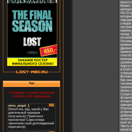
много 
Может, 
матери 
На Остр
которы
народа
следов 
построе
камень
назад.
потреб
Почему 
вниман
Древнег
примит
способ
вывода
уровен
присутс
в Егип
сооруди
Вспомн
Как он
Чат
техники
сериала
более 
Спойлеры и ссылки на другие
Существ
сайты в чате запрещены
Атлант
Атланти
наводн
Платона
атлант
доброд
погрязл
взят из
Часть н
катастр