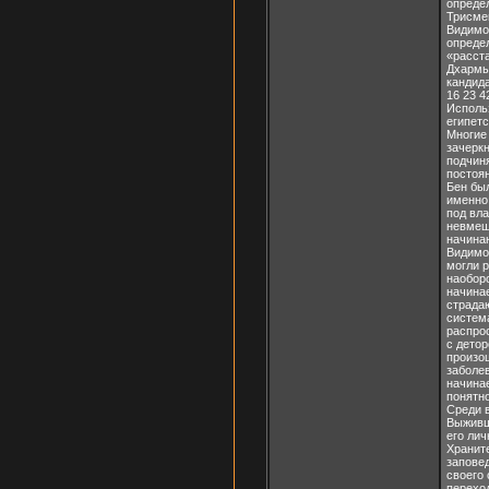
определ
Трисме
Видимо
опреде
«расста
Дхармы 
кандида
16 23 4
Исполь
египетс
Многие 
зачеркн
подчин
постоян
Бен бы
именно 
под вла
невмеша
начина
Видимо,
могли р
наоборо
начинае
страда
система
распро
с детор
произо
заболев
начинае
понятно
Среди 
Выживши
его лич
Храните
заповед
своего 
переход