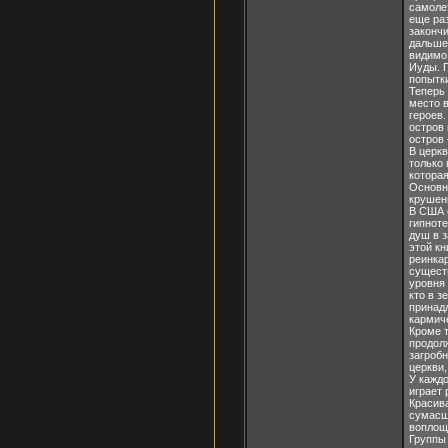
самолет
еще раз
закончи
дальше 
видимо 
Иуды. 
попытк
Теперь 
место 
героев.
остров 
остров 
В церкв
только 
которая
Основно
крушени
В США 
гипноте
душ в 
этой кн
реинка
существ
уровня 
кто в з
принад
кармич
Кроме т
продол
загроб
церкви
У кажд
играет
Красива
сумасш
воплоще
Группы