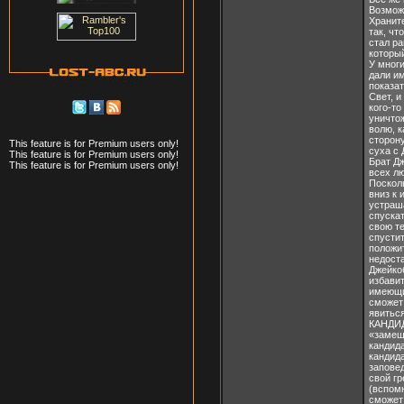
Возможн
Храните
так, чт
стал р
которы
У многи
дали и
показат
Свет, и
кого-то
уничтож
волю, 
сторону
This feature is for Premium users only!
суха с
This feature is for Premium users only!
Брат Дж
This feature is for Premium users only!
всех л
Поскол
вниз к 
устраш
спускат
свою те
спустит
положит
недост
Джейко
избавит
имеющи
сможет
явиться
КАНДИД
«замещ
кандид
кандид
заповед
свой гр
(вспомн
сможет