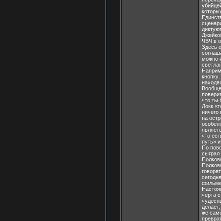
убийце
которы
Единст
сценари
диктую
Джейко
ЧВЧ в о
Здесь о
соглаша
можно и
светлая
Наприме
кнопку…
находя
Вообще
поверит
что ты 
Локк «т
ничего 
на остр
особенн
являет
что ест
путь» и
По пово
сыграл
Полков
Полковн
говорят
сегодня
фильме,
Настоя
черта с
чудесны
делает,
же само
превра