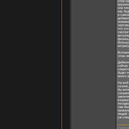
упор на
крушени
они тип
нас буд
и самое
добавит
ножами 
чертовщ
что эт
смотрет
актуаль
физика,
большу
интригу
Вспомни
этом лю
Деймон,
сейчас 
секрет
будет н
много а
На мой 
сезоне,
бы инте
сохраня
закончи
взорва
посадка
там был
провало
людей -
уж сли
У меня н