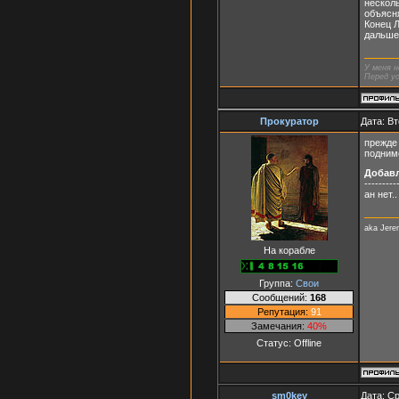
несколь
объясня
Конец 
дальше,
У меня н
Перед ус
Прокуратор
Дата: Вт
прежде 
подниме
Добав
---------
ан нет.
aka Jer
На корабле
Группа:
Свои
Сообщений:
168
Репутация:
91
Замечания:
40%
Статус:
Offline
sm0key
Дата: Ср