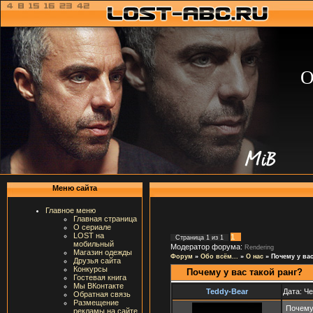
О
Меню сайта
Главное меню
Главная страница
О сериале
LOST на
1
Страница
1
из
1
мобильный
Модератор форума:
Rendering
Магазин одежды
Форум
»
Обо всём...
»
О нас
»
Почему у вас
Друзья сайта
Конкурсы
Почему у вас такой ранг?
Гостевая книга
Мы ВКонтакте
Teddy-Bear
Дата: Че
Обратная связь
Размещение
Почему 
рекламы на сайте