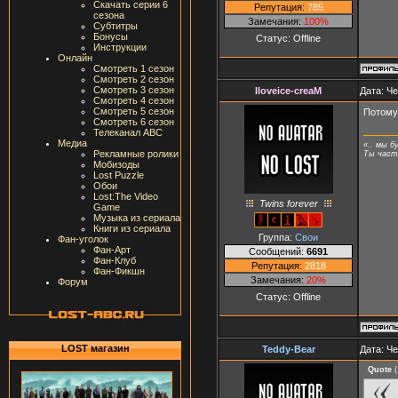
Скачать серии 6
Репутация:
785
сезона
Замечания:
100%
Субтитры
Бонусы
Статус:
Offline
Инструкции
Онлайн
Смотреть 1 сезон
Смотреть 2 сезон
Смотреть 3 сезон
Iloveice-creaM
Дата: Че
Смотреть 4 сезон
Смотреть 5 сезон
Потому
Смотреть 6 сезон
Телеканал ABC
Медиа
«.. мы б
Рекламные ролики
Ты часть
Мобизоды
Lost Puzzle
Обои
Lost:The Video
Twins forever
Game
Музыка из сериала
Книги из сериала
Группа:
Свои
Фан-уголок
Фан-Арт
Сообщений:
6691
Фан-Клуб
Репутация:
2818
Фан-Фикшн
Замечания:
20%
Форум
Статус:
Offline
LOST магазин
Teddy-Bear
Дата: Че
Quote
(