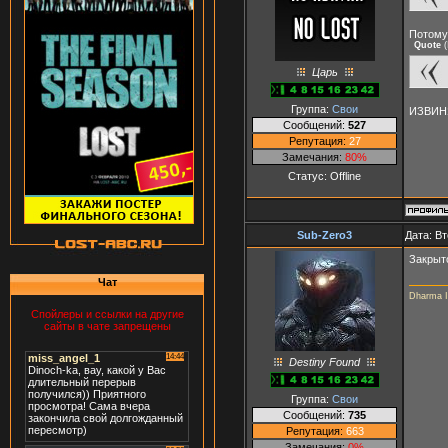
Потому 
Quote
(
Царь
Группа:
Свои
ИЗВИН
Сообщений:
527
Репутация:
27
Замечания:
80%
Статус:
Offline
Sub-Zero3
Дата: Вт
Закрыт
Чат
Dharma In
Спойлеры и ссылки на другие
сайты в чате запрещены
Destiny Found
Группа:
Свои
Сообщений:
735
Репутация:
663
Замечания:
0%