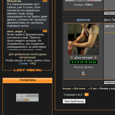
Статус:
Offline
glebannik
Дата: Пя
даж не
Для добавления необходима
авторизация
Джек Шепард
Чтобы писать в чате, нужно стать
Своим
-
FAQ
Жертва Дымка
Статистика
Форум
»
Обо всём...
»
О нас
»
Почему у вас
1
Страница
1
из
1