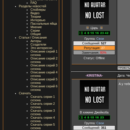
FAQ
Разделы новостей
Спойлеры
Видео
Теории
Интервью
Пасхальные яйца
Мнение
Царь
Серии
Общие
Статьи / Описания
Группа:
Свои
Актеры
Сообщений:
527
Создатели
Репутация:
27
Это интересно
Описание серий 1
Замечания:
80%
сезона
Статус:
Offline
Описание серий 2
сезона
Описание серий 3
сезона
Описание серий 4
-KRISTINA-
Дата: Че
сезона
Описание серий 5
сезона
А у те
Описание серий 6
сезона
Скачать
Скачать серии 1
сезона
Скачать серии 2
сезона
Скачать серии 3
В хижине Джейкоба
сезона
Скачать серии 4
сезона
Группа:
Свои
Скачать серии 5
Сообщений:
351
сезона