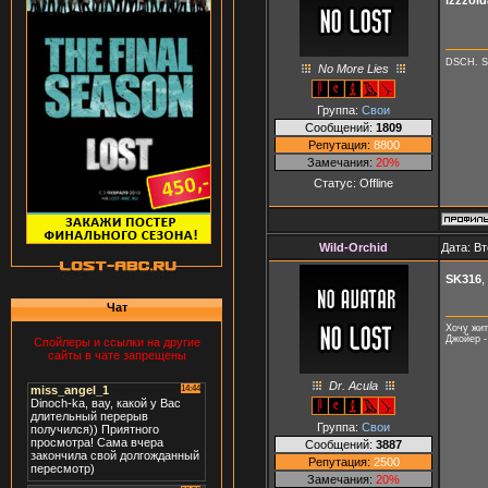
izzzold
DSCH. S
No More Lies
Группа:
Свои
Сообщений:
1809
Репутация:
8800
Замечания:
20%
Статус:
Offline
Wild-Orchid
Дата: Вт
SK316
,
Чат
Хочу жит
Джойер -
Спойлеры и ссылки на другие
сайты в чате запрещены
Dr. Acula
Группа:
Свои
Сообщений:
3887
Репутация:
2500
Замечания:
20%