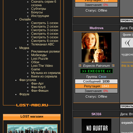
Скачать серии 6
Замечания:
0%
сезона
Субтитры
Статус:
Offline
Бонусы
Инструкции
Онлайн
Смотреть 1 сезон
Смотреть 2 сезон
Mudrova
Дата: П
Смотреть 3 сезон
Смотреть 4 сезон
Quote
(
Смотреть 5 сезон
Смотреть 6 сезон
Телеканал ABC
Медиа
Рекламные ролики
чудесно
Мобизоды
Lost Puzzle
Обои
Expecto Patronum
this is 
Lost:The Video
Game
Музыка из сериала
Книги из сериала
Группа:
Свои
Фан-уголок
Сообщений:
1030
Фан-Арт
Репутация:
1843
Фан-Клуб
Фан-Фикшн
Замечания:
0%
Форум
Статус:
Offline
SK316
Дата: Вт
LOST магазин
osyash