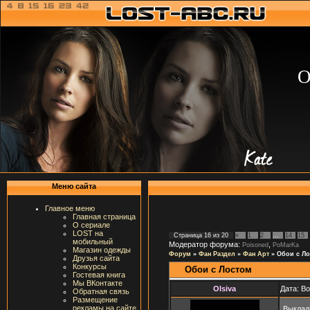
О
Меню сайта
Главное меню
Главная страница
О сериале
LOST на
Страница
16
из
20
«
1
2
…
14
15
мобильный
Модератор форума:
,
Poisoned
PoMarKa
Магазин одежды
Форум
»
Фан Раздел
»
Фан Арт
»
Обои с Л
Друзья сайта
Конкурсы
Обои с Лостом
Гостевая книга
Мы ВКонтакте
Olsiva
Дата: В
Обратная связь
Размещение
рекламы на сайте
Выклад