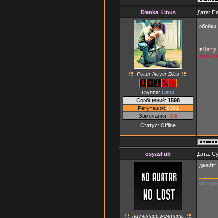
Dianka_Linus
Дата: Пя
обойки
♥Harry 
♥newS
Potter Never Dies
Группа:
Свои
Сообщений:
1598
Репутация:
8381
Замечания:
0%
Статус:
Offline
osyashub
Дата: Су
джейт^
мы будем
научилась мечтать