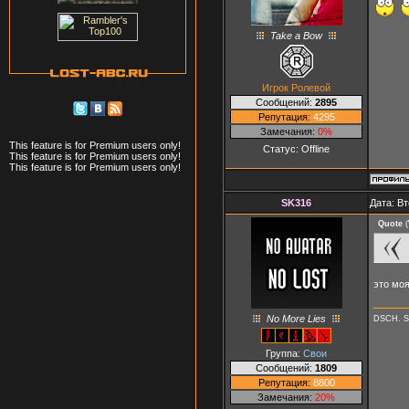
Take a Bow
Игрок Ролевой
Сообщений:
2895
Репутация:
4295
Замечания:
0%
This feature is for Premium users only!
Статус:
Offline
This feature is for Premium users only!
This feature is for Premium users only!
SK316
Дата: Вт
Quote
(
это мо
No More Lies
DSCH. S
Группа:
Свои
Сообщений:
1809
Репутация:
8800
Замечания:
20%