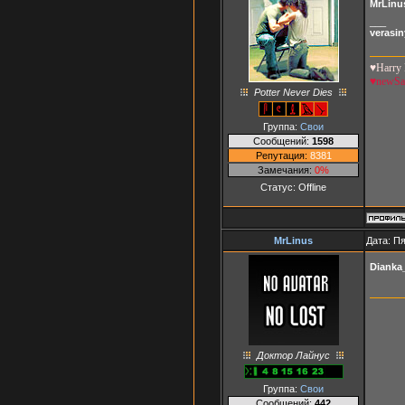
MrLinu
_
_
_
verasi
♥Harry 
♥newS
Potter Never Dies
Группа:
Свои
Сообщений:
1598
Репутация:
8381
Замечания:
0%
Статус:
Offline
MrLinus
Дата: Пя
Dianka
Доктор Лайнус
Группа:
Свои
Сообщений:
442