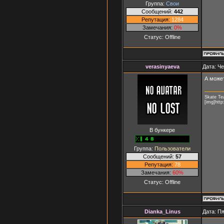
Группа:
Свои
Сообщений:
442
Репутация:
1284
Замечания:
0%
Статус:
Offline
verasinyaeva
Дата: Че
А може
Skate T
[img]htt
В бункере
Группа:
Пользователи
Сообщений:
57
Репутация:
78
Замечания:
60%
Статус:
Offline
Dianka_Linus
Дата: Пя