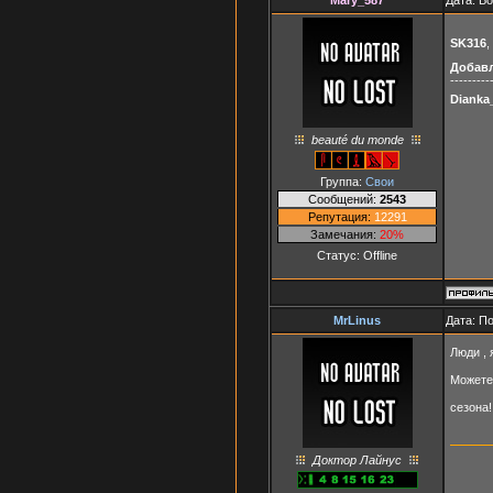
SK316
,
Добав
---------
Dianka
beauté du monde
Группа:
Свои
Сообщений:
2543
Репутация:
12291
Замечания:
20%
Статус:
Offline
MrLinus
Дата: П
Люди , 
Можете 
сезона
Доктор Лайнус