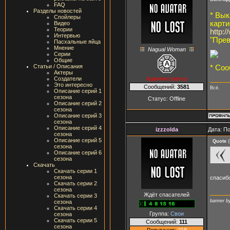
FAQ
Разделы новостей
* Вы
Спойлеры
карти
Видео
Теории
http:/
Интервью
"Прев
Пасхальные яйца
Мнение
Nagual Woman
Серии
Общие
Статьи / Описания
* Соо
Актеры
Администратор
Создатели
Это интересно
Сообщений:
3581
Всё.
Описание серий 1
сезона
Статус:
Offline
Описание серий 2
сезона
Описание серий 3
сезона
Описание серий 4
izzzolda
Дата: П
сезона
Описание серий 5
Quote
(
сезона
Описание серий 6
сезона
Скачать
Скачать серии 1
сезона
спасиб
Скачать серии 2
сезона
Ждёт спасателей
Скачать серии 3
banner 
сезона
Скачать серии 4
Группа:
Свои
сезона
Скачать серии 5
Сообщений:
111
сезона
Репутация:
218