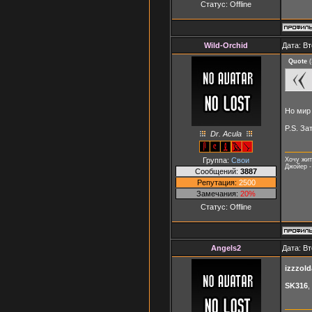
Статус:
Offline
Wild-Orchid
Дата: Вт
Quote
(
Но мир
P.S. За
Dr. Acula
Группа:
Свои
Хочу жит
Джойер -
Сообщений:
3887
Репутация:
2500
Замечания:
20%
Статус:
Offline
Angels2
Дата: Вт
izzzold
SK316
,