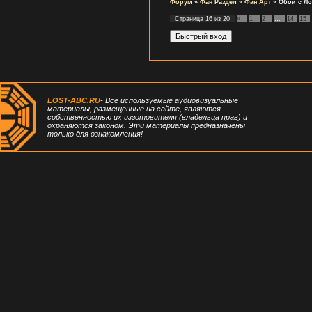
Форум
»
Фан Раздел
»
Фан Арт
»
Обои с Л
Страница
16
из
20
«
1
2
…
14
15
LOST-ABC.RU
- Все используемые аудиовизуальные
материалы, размещенные на сайте, являются
собственностью их изготовителя (владельца прав) и
охраняются законом. Эти материалы предназначены
только для ознакомления!