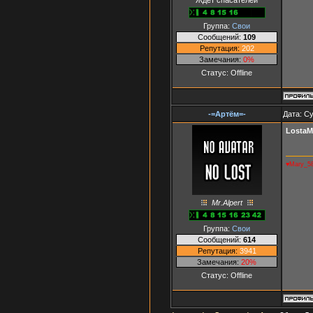
Группа:
Свои
Сообщений:
109
Репутация:
202
Замечания:
0%
Статус:
Offline
-=Артём=-
Дата: Су
LostaM
♥Mary_5
Mr.Alpert
Группа:
Свои
Сообщений:
614
Репутация:
3941
Замечания:
20%
Статус:
Offline