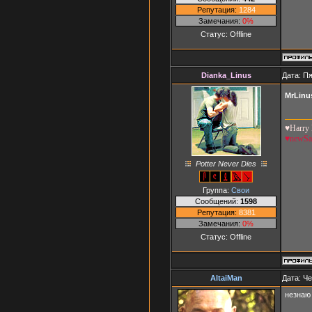
Репутация:
1284
Замечания:
0%
Статус:
Offline
Dianka_Linus
Дата: Пя
MrLinu
♥Harry 
♥newS
Potter Never Dies
Группа:
Свои
Сообщений:
1598
Репутация:
8381
Замечания:
0%
Статус:
Offline
AltaiMan
Дата: Че
незнаю 