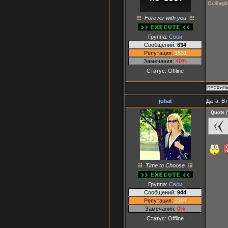
Dr.Shepha
Forever with you
Группа:
Свои
Сообщений:
834
Репутация:
1531
Замечания:
40%
Статус:
Offline
juliat
Дата: Вт
Quote
(
Time to Choose
Группа:
Свои
Сообщений:
944
Репутация:
2397
Замечания:
0%
Статус:
Offline