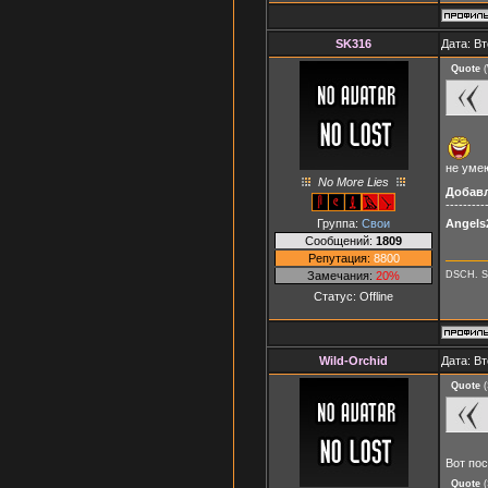
SK316
Дата: Вт
Quote
(
не уме
No More Lies
Добав
---------
Группа:
Свои
Angels
Сообщений:
1809
Репутация:
8800
DSCH. S
Замечания:
20%
Статус:
Offline
Wild-Orchid
Дата: Вт
Quote
(
Вот пос
Quote
(