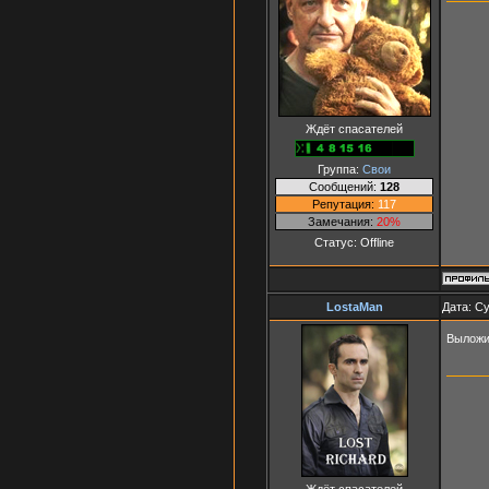
Ждёт спасателей
Группа:
Свои
Сообщений:
128
Репутация:
117
Замечания:
20%
Статус:
Offline
LostaMan
Дата: Су
Выложи
Ждёт спасателей