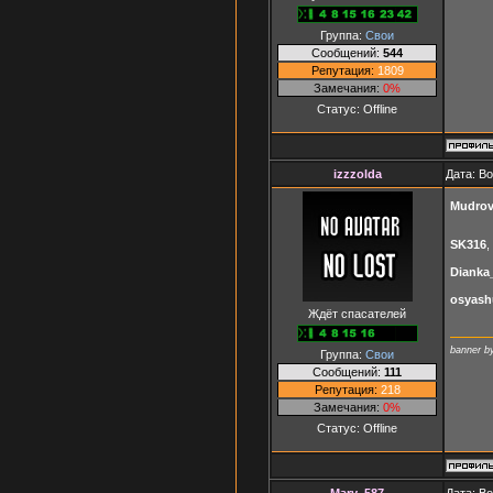
Группа:
Свои
Сообщений:
544
Репутация:
1809
Замечания:
0%
Статус:
Offline
izzzolda
Дата: В
Mudro
SK316
,
Dianka
osyash
Ждёт спасателей
banner 
Группа:
Свои
Сообщений:
111
Репутация:
218
Замечания:
0%
Статус:
Offline
Mary_587
Дата: В