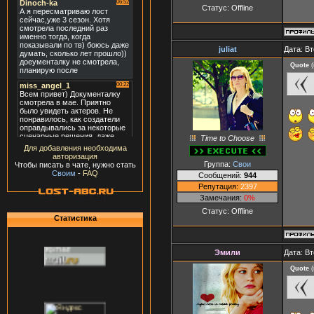
Статус:
Offline
juliat
Дата: Вт
Quote
(
Time to Choose
Для добавления необходима
авторизация
Группа:
Свои
Чтобы писать в чате, нужно стать
Своим
-
FAQ
Сообщений:
944
Репутация:
2397
Замечания:
0%
Статус:
Offline
Статистика
Эмили
Дата: Вт
Quote
(