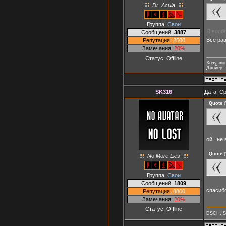
Dr. Acula
Группа:
Свои
Я вообщ
Сообщений:
3887
Всё ра
Репутация:
2500
Замечания:
20%
Статус:
Offline
Хочу жит
Джойер -
SK316
Дата: Ср
Quote
(
ой...не
Quote
(
No More Lies
Группа:
Свои
Сообщений:
1809
спасиб
Репутация:
8800
Замечания:
20%
Статус:
Offline
DSCH. S