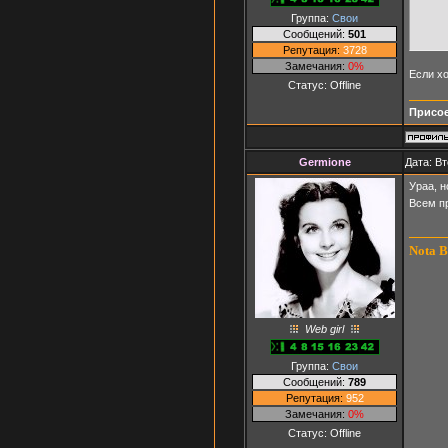
Группа:
Свои
Сообщений:
501
Репутация:
3728
Замечания:
0%
Если хо
Статус:
Offline
Присое
Germione
Дата: Вт
Ураа, н
Всем п
Nota B
Web girl
Группа:
Свои
Сообщений:
789
Репутация:
952
Замечания:
0%
Статус:
Offline