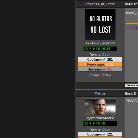
Princess_of_Stark
Дата: Вт
Всем До
♫♪Музы
В хижине Джейкоба
Группа:
Свои
Сообщений:
281
Репутация:
1832
Замечания:
0%
Статус:
Offline
Matros
Дата: Вт
УРАААА
Ждёт спасателей
Группа:
Свои
Сообщений:
121