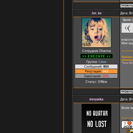
Jul_ke
Дата: Вт
Quote
(
классно
Мне ещ
Сотрудник Dharma
Любовь-
обязате
Группа:
Свои
"Nota BE
Сообщений:
804
Репутация:
943
Замечания:
20%
Статус:
Offline
devyatka
Дата: Вт
Всем п