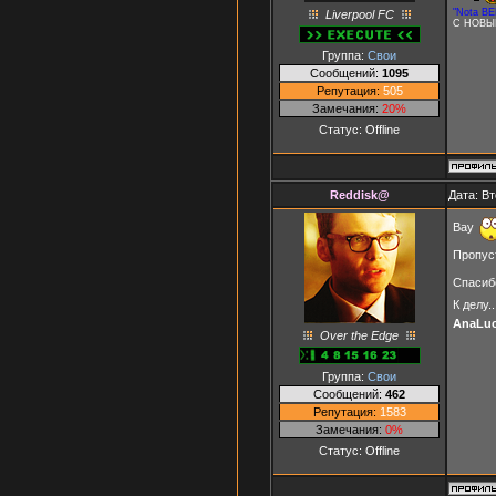
"Nota BE
Liverpool FC
С НОВЫ
Группа:
Свои
Сообщений:
1095
Репутация:
505
Замечания:
20%
Статус:
Offline
Reddisk@
Дата: Вт
Вау
Пропуст
Спасиб
К делу..
AnaLuc
Over the Edge
Группа:
Свои
Сообщений:
462
Репутация:
1583
Замечания:
0%
Статус:
Offline