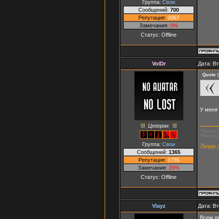
Группа:
Свои
Сообщений:
700
Репутация:
2067
Замечания:
0%
Статус:
Offline
VolDr
Дата: Вт
Quote
(
У меня
Цегорах
"Латынь - 
"Мастер Д
Группа:
Свои
Люди д
Сообщений:
1365
Репутация:
1735
Замечания:
20%
Статус:
Offline
Vlayz
Дата: Вт
Всем пр