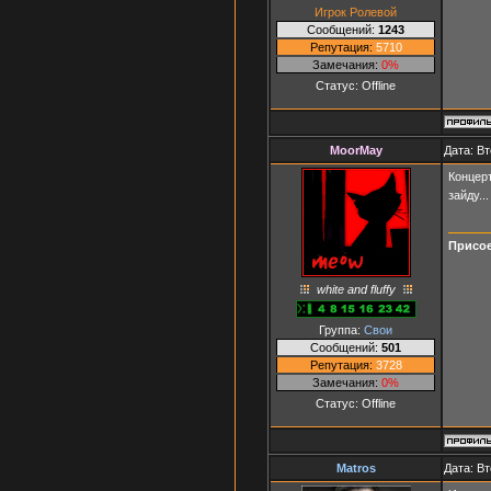
Игрок Ролевой
Сообщений:
1243
Репутация:
5710
Замечания:
0%
Статус:
Offline
MoorMay
Дата: Вт
Концерт
зайду..
Присое
white and fluffy
Группа:
Свои
Сообщений:
501
Репутация:
3728
Замечания:
0%
Статус:
Offline
Matros
Дата: Вт