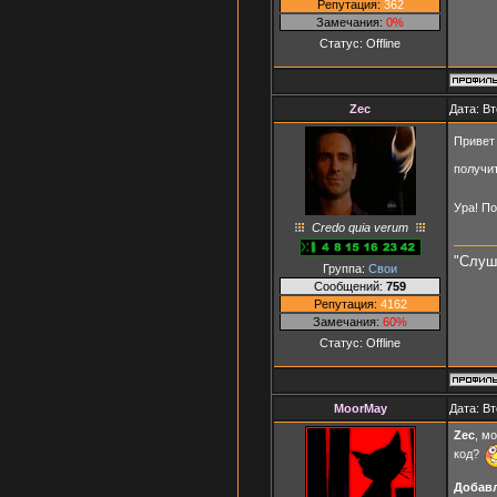
Репутация:
362
Замечания:
0%
Статус:
Offline
Zec
Дата: Вт
Привет
получи
Ура! П
Credo quia verum
"Слуш
Группа:
Свои
Сообщений:
759
Репутация:
4162
Замечания:
60%
Статус:
Offline
MoorMay
Дата: Вт
Zec
, м
код?
Добав