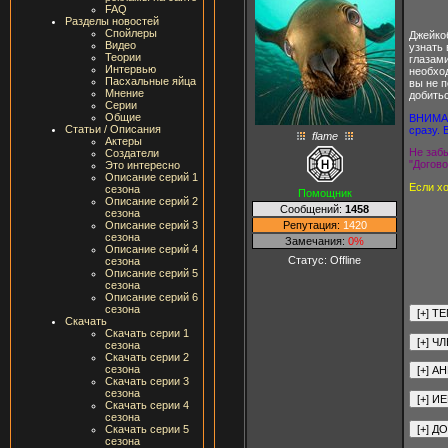
FAQ
Разделы новостей
Спойлеры
Джейкоб
Видео
узнать 
Теории
глазами
Интервью
необход
Пасхальные яйца
вы не 
Мнение
добитьс
Серии
Общие
ВНИМАНИ
Статьи / Описания
сразу. 
flame
Актеры
Не забы
Создатели
"Догово
Это интересно
Описание серий 1
Если хо
сезона
Помощник
Описание серий 2
Сообщений:
1458
сезона
Репутация:
1420
Описание серий 3
сезона
Замечания:
0%
Описание серий 4
Статус:
Offline
сезона
Описание серий 5
сезона
Описание серий 6
сезона
Скачать
Скачать серии 1
сезона
Скачать серии 2
сезона
Скачать серии 3
сезона
Скачать серии 4
сезона
Скачать серии 5
сезона