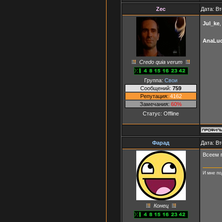
Zec
Дата: Вт
Jul_ke
AnaLuc
Credo quia verum
Группа:
Свои
Сообщений:
759
Репутация:
4162
Замечания:
60%
Статус:
Offline
Фарад
Дата: Вт
Всеем 
И мне по
Конец