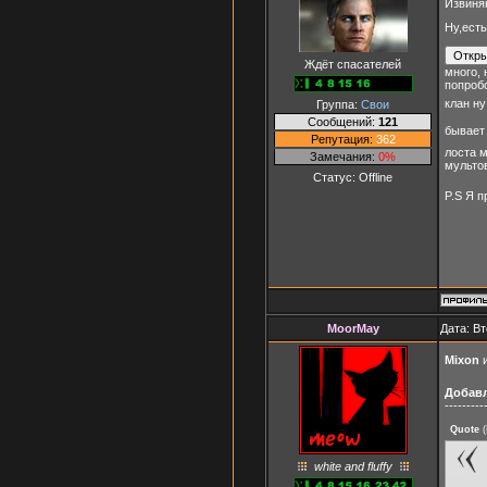
Извиняю
Ну,есть
Ждёт спасателей
много, 
попробо
клан ну
Группа:
Свои
Сообщений:
121
бывает 
Репутация:
362
лоста 
Замечания:
0%
мульто
Статус:
Offline
P.S Я 
MoorMay
Дата: Вт
Mixon
Добав
---------
Quote
(
white and fluffy