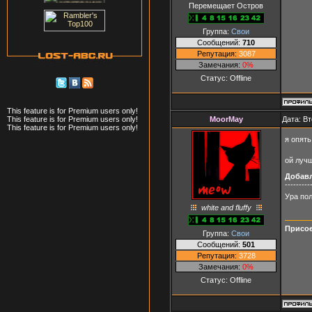
Перемещает Остров
Группа:
Свои
Сообщений:
710
Репутация:
3087
Замечания:
0%
Статус:
Offline
This feature is for Premium users only!
MoorMay
Дата: Вт
This feature is for Premium users only!
This feature is for Premium users only!
я опят
ой лучш
Добав
---------
Ура по
white and fluffy
Присое
Группа:
Свои
Сообщений:
501
Репутация:
3728
Замечания:
0%
Статус:
Offline