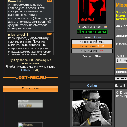
Mixo
За побе
Mixon
-
Reddi
Да и б
white and fluffy
скидыв
Добав
Группа:
Свои
---------
Сообщений:
501
И меняе
Репутация:
3728
Замечания:
0%
Code
Статус:
Offline
Для добавления необходима
[url=ht
авторизация
Чтобы писать в чате, нужно стать
Своим
-
FAQ
Присое
Gerian
Дата: Вт
Статистика
О! Втор
Всем п