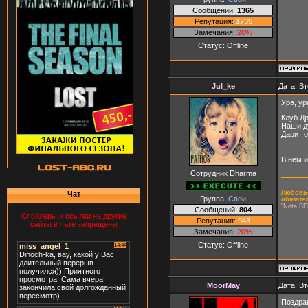
Сообщений:
1365
Репутация:
1735
Замечания:
20%
Статус:
Offline
Jul_ke
Дата: Вт
Ура, ур
Клуб Др
Наши д
Дарит 
В нем 
Сотрудник Dharma
Любовь-
Чат
Группа:
Свои
обязате
"Nota BE
Сообщений:
804
Спойлеры и ссылки на другие
Репутация:
943
сайты в чате запрещены
Замечания:
20%
Статус:
Offline
MoorMay
Дата: Вт
Поздрав