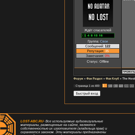
Ждёт спасателей
Группа:
Свои
Сообщений:
122
Репутация:
35
Замечания:
0%
Статус:
Offline
Форум
»
Фан Раздел
»
Фан Клуб
»
The Host
1
Страница
1
из
400
2
3
…
399
400
LOST-ABC.RU
- Все используемые аудиовизуальные
материалы, размещенные на сайте, являются
собственностью их изготовителя (владельца прав) и
охраняются законом. Эти материалы предназначены