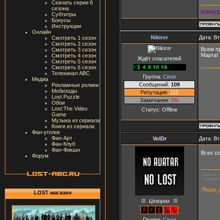
Скачать серии 6
сезона
конку
Субтитры
Бонусы
Инструкции
Онлайн
Nikiror
Дата: Вт
Смотреть 1 сезон
Смотреть 2 сезон
Всем п
Смотреть 3 сезон
Марта!
Смотреть 4 сезон
Ждёт спасателей
Смотреть 5 сезон
Смотреть 6 сезон
Телеканал ABC
Группа:
Свои
Медиа
Сообщений:
109
Рекламные ролики
Мобизоды
Репутация:
112
Lost Puzzle
Замечания:
0%
Обои
Lost:The Video
Статус:
Offline
Game
Музыка из сериала
Книги из сериала
Фан-уголок
Фан-Арт
VolDr
Дата: Вт
Фан-Клуб
Фан-Фикшн
Всех с
Форум
"Латынь - 
"Мастер Д
Люди д
LOST магазин
Цегорах
Группа:
Свои