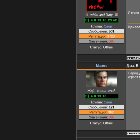
---------
У меня 
white and fluffy
Группа:
Свои
Присое
Сообщений:
501
Репутация:
3728
Замечания:
0%
Статус:
Offline
Matros
Дата: Вт
Народ,у
играет 
Ждёт спасателей
Группа:
Свои
Сообщений:
121
Репутация:
362
Замечания:
0%
Статус:
Offline