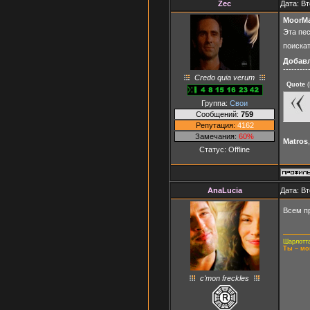
Zec
Дата: Вт
MoorM
Эта пе
поискат
Добав
---------
Credo quia verum
Quote
(
Группа:
Свои
Сообщений:
759
Репутация:
4162
Замечания:
60%
Matros
Статус:
Offline
AnaLucia
Дата: Вт
Всем п
Шарлотта
Ты – мо
c'mon freckles