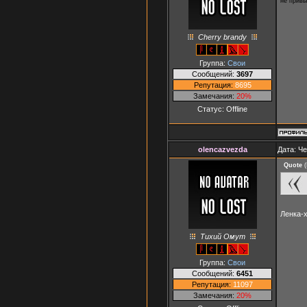
не привы
Сherry brandy
Группа:
Свои
Сообщений:
3697
Репутация:
8695
Замечания:
20%
Статус:
Offline
olencazvezda
Дата: Че
Quote
(
Ленка-
Тихий Омут
Группа:
Свои
Сообщений:
6451
Репутация:
11097
Замечания:
20%