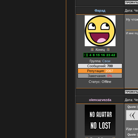
Фарад
Дата: Че
Ну чтож
И мне по
Конец
Группа:
Свои
Сообщений:
700
Репутация:
2067
Замечания:
0%
Статус:
Offline
olencazvezda
Дата: Че
Quote
(
Иди смо
Quote
(