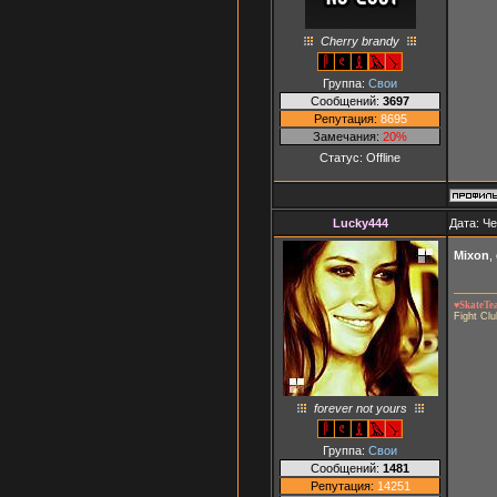
Сherry brandy
Группа:
Свои
Сообщений:
3697
Репутация:
8695
Замечания:
20%
Статус:
Offline
Lucky444
Дата: Че
Mixon
,
♥SkateT
Fight Clu
forever not yours
Группа:
Свои
Сообщений:
1481
Репутация:
14251