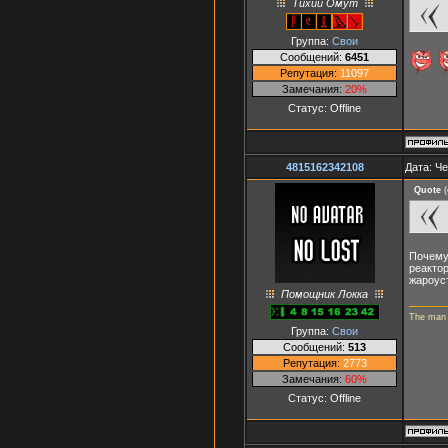
Тихий Омут
Группа:
Свои
Сообщений:
6451
Репутация:
11097
Замечания:
20%
Статус:
Offline
4815162342108
Дата: Че
Quote
(
Почему
реактор
жароус
Помощник Локка
The man o
Группа:
Свои
Сообщений:
513
Репутация:
2773
Замечания:
60%
Статус:
Offline