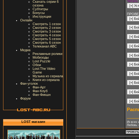
Читать 
Скачать серии 6
сезона
Субтитры
Бонусы
ПРОВЕ
Инструкции
Онлайн
Смотреть 1 сезон
Смотреть 2 сезон
Смотреть 3 сезон
Смотреть 4 сезон
Смотреть 5 сезон
Смотреть 6 сезон
Телеканал ABC
Медиа
Рекламные ролики
Мобизоды
Lost Puzzle
Обои
Lost:The Video
Game
Музыка из сериала
Книги из сериала
Фан-уголок
Фан-Арт
Фан-Клуб
Фан-Фикшн
Форум
Расп
LOST магазин
Из всех 
Любовь -