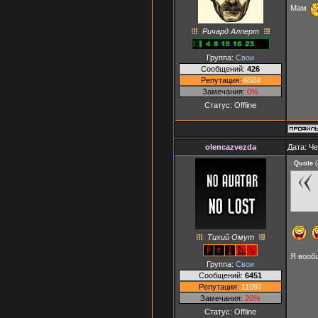
Мам
Ричард Алперт
Группа:
Свои
Сообщений:
426
Репутация:
6584
Замечания:
0%
Статус:
Offline
olencazvezda
Дата: Че
Quote
(
Тихий Омут
Я вооб
Группа:
Свои
Сообщений:
6451
Репутация:
11097
Замечания:
20%
Статус:
Offline