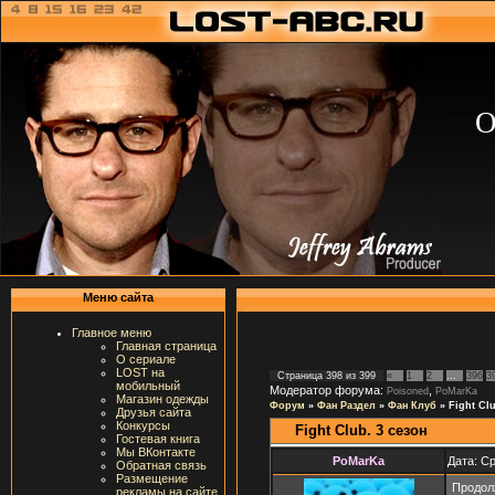
О
Меню сайта
Главное меню
Главная страница
О сериале
LOST на
Страница
398
из
399
«
1
2
…
396
3
мобильный
Модератор форума:
,
Poisoned
PoMarKa
Магазин одежды
Форум
»
Фан Раздел
»
Фан Клуб
»
Fight Clu
Друзья сайта
Конкурсы
Fight Club. 3 сезон
Гостевая книга
Мы ВКонтакте
PoMarKa
Дата: Ср
Обратная связь
Размещение
Продол
рекламы на сайте