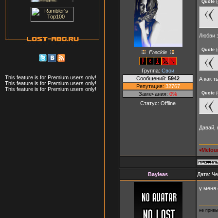
Quote
(
Любви 
Quote
(
Freckle
Группа:
Свои
This feature is for Premium users only!
Сообщений:
5942
А как т
This feature is for Premium users only!
Репутация:
32767
This feature is for Premium users only!
Quote
(
Замечания:
0%
Статус:
Offline
Давай,
Melou
♥
Bayleas
Дата: Че
у меня
не привы