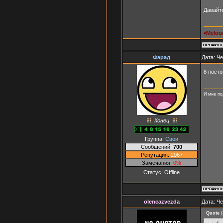
Давайт
Melou
♥
Фарад
Дата: Че
8 пост
И мне по
Конец
Группа:
Свои
Сообщений:
700
Репутация:
2067
Замечания:
0%
Статус:
Offline
olencazvezda
Дата: Че
Quote
(