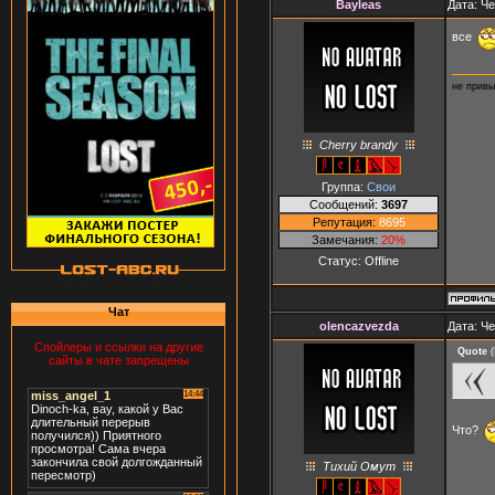
Bayleas
Дата: Че
все
не привы
Сherry brandy
Группа:
Свои
Сообщений:
3697
Репутация:
8695
Замечания:
20%
Статус:
Offline
Чат
olencazvezda
Дата: Че
Спойлеры и ссылки на другие
Quote
(
сайты в чате запрещены
Что?
Тихий Омут