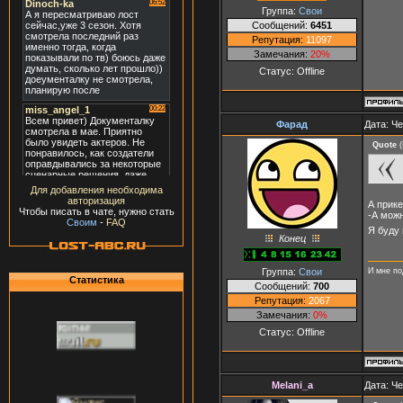
Группа:
Свои
Сообщений:
6451
Репутация:
11097
Замечания:
20%
Статус:
Offline
Фарад
Дата: Че
Quote
(
Для добавления необходима
авторизация
А прике
Чтобы писать в чате, нужно стать
-А можн
Своим
-
FAQ
Я буду
Конец
Группа:
Свои
И мне по
Статистика
Сообщений:
700
Репутация:
2067
Замечания:
0%
Статус:
Offline
Melani_a
Дата: Че