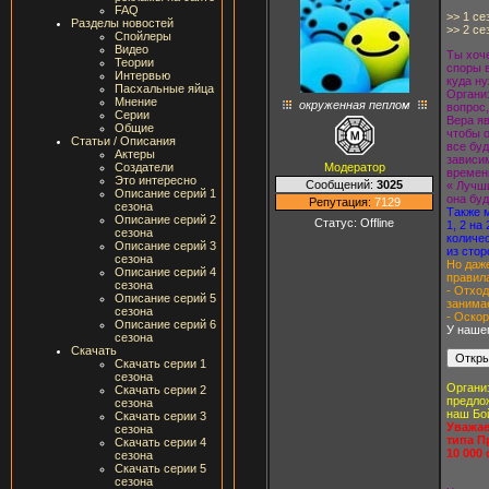
FAQ
>> 1 се
Разделы новостей
>> 2 се
Спойлеры
Видео
Ты хоч
Теории
споры 
Интервью
куда ну
Пасхальные яйца
Органи
Мнение
окруженная пеплом
вопрос,
Серии
Вера яв
Общие
чтобы о
Статьи / Описания
все буд
Актеры
зависи
Модератор
Создатели
времени
Это интересно
Сообщений:
3025
« Лучш
Описание серий 1
она буд
Репутация:
7129
сезона
Также 
Описание серий 2
Статус:
Offline
1, 2 на
сезона
количе
Описание серий 3
из стор
сезона
Но даже
Описание серий 4
правила
сезона
- Отход
Описание серий 5
занима
сезона
- Оскор
Описание серий 6
У нашег
сезона
Скачать
Скачать серии 1
сезона
Органи
Скачать серии 2
предло
сезона
наш Бо
Скачать серии 3
Уважае
сезона
типа П
Скачать серии 4
10 000
сезона
Скачать серии 5
сезона