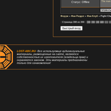
The man o
Статус:
Offline
Форум
»
Фан Раздел
»
Фан Клуб
»
Fight Clu
Страница
398
из
399
«
1
2
…
396
3
LOST-ABC.RU
- Все используемые аудиовизуальные
материалы, размещенные на сайте, являются
собственностью их изготовителя (владельца прав) и
охраняются законом. Эти материалы предназначены
только для ознакомления!