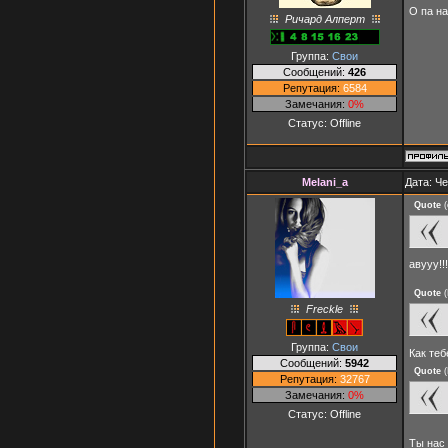
О па н
Ричард Алперт
Группа:
Свои
Сообщений:
426
Репутация:
6584
Замечания:
0%
Статус:
Offline
Melani_a
Дата: Че
Quote
(
авууу!!
Quote
(
Freckle
Группа:
Свои
Как теб
Сообщений:
5942
Quote
(
Репутация:
32767
Замечания:
0%
Статус:
Offline
Ты нас