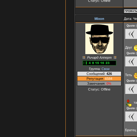
Статус:
Offline
Mixon
Дата: Че
Quote
(
Друг
Quote
(
Ричард Алперт
Группа:
Свои
Сообщений:
426
Теть
Репутация:
6584
Quote
(
Замечания:
0%
Статус:
Offline
та
Quote
(
Братец