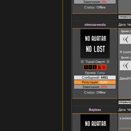
Замечания:
0%
Статус:
Offline
olencazvezda
Дата: Че
Quote
(
Я понят
Quote
(
Тихий Омут
Группа:
Свои
Сообщений:
6451
Давай!!
Репутация:
11097
Замечания:
20%
Статус:
Offline
Bayleas
Дата: Че
а можн