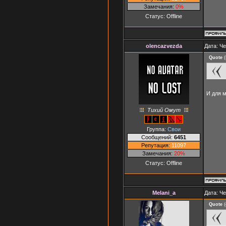
Замечания:
0%
Статус:
Offline
olencazvezda
Дата: Че
Quote
(
И для 
Тихий Омут
Группа:
Свои
Сообщений:
6451
Репутация:
11097
Замечания:
20%
Статус:
Offline
Melani_a
Дата: Че
Quote
(