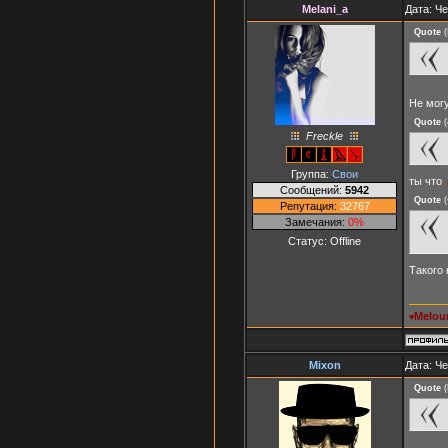
Melani_a
Дата: Че
Quote
(
Не мог
Quote
(
Freckle
Группа:
Свои
ты что
Сообщений:
5942
Quote
(
Репутация:
32767
Замечания:
0%
Статус:
Offline
Такого 
Melou
♥
Mixon
Дата: Че
Quote
(