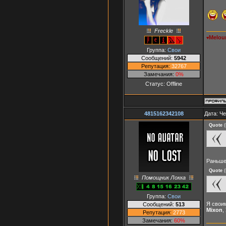
Freckle
Melou
♥
Группа:
Свои
Сообщений:
5942
Репутация:
32767
Замечания:
0%
Статус:
Offline
4815162342108
Дата: Че
Quote
(
Раньше
Quote
(
Помощник Локка
Группа:
Свои
Я своим
Сообщений:
513
Mixon
,
Репутация:
2773
Замечания:
60%