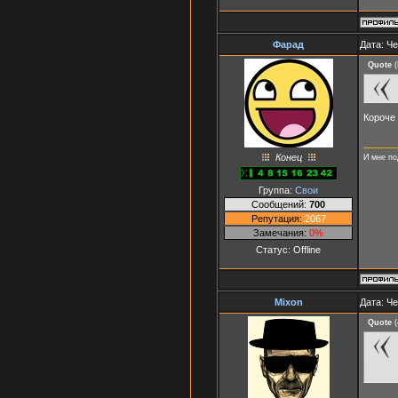
Фарад
Дата: Че
Quote
(
Короче 
Конец
И мне по
Группа:
Свои
Сообщений:
700
Репутация:
2067
Замечания:
0%
Статус:
Offline
Mixon
Дата: Че
Quote
(