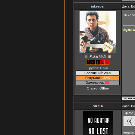
inkeeper
Дата: В
16 чело
Episo
Fall in MAD
Группа:
Свои
Сообщений:
2899
Репутация:
3247
Замечания:
0%
Статус:
Offline
SK316
Дата: В
Quote
(
надемся