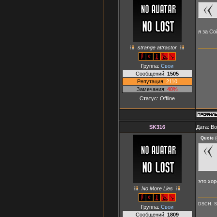
я за С
strange attractor
Группа:
Свои
Сообщений:
1505
Репутация:
2110
Замечания:
40%
Статус:
Offline
SK316
Дата: В
Quote
(
это хо
No More Lies
DSCH. S
Группа:
Свои
Сообщений:
1809