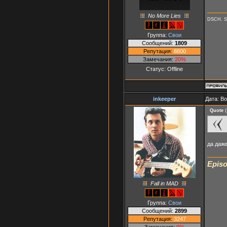
No More Lies
DSCH. S
Группа:
Свои
Сообщений:
1809
Репутация:
8800
Замечания:
20%
Статус:
Offline
inkeeper
Дата: В
Quote
(
да даже
Episo
Fall in MAD
Группа:
Свои
Сообщений:
2899
Репутация:
3247
Замечания:
0%