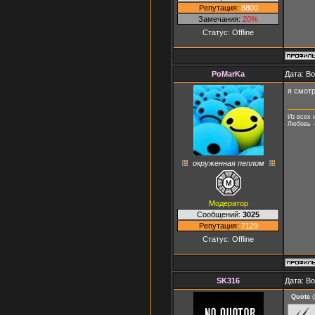
Репутация:
8800
Замечания:
20%
Статус:
Offline
PoMarKa
Дата: В
я смотр
Из всех 
Любовь -
окруженная пеплом
Модератор
Сообщений:
3025
Репутация:
7129
Статус:
Offline
SK316
Дата: В
Quote
(