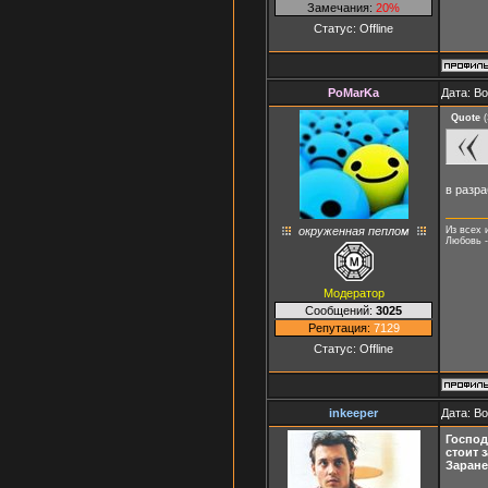
Замечания:
20%
Статус:
Offline
PoMarKa
Дата: В
Quote
(
в разра
окруженная пеплом
Из всех 
Любовь -
Модератор
Сообщений:
3025
Репутация:
7129
Статус:
Offline
inkeeper
Дата: В
Господ
стоит 
Заране