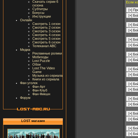
Скачать серии 6
Если хо
сезона
Субтитры
Бонусы
Инструкции
Онлайн
Смотреть 1 сезон
Смотреть 2 сезон
Смотреть 3 сезон
Смотреть 4 сезон
Смотреть 5 сезон
Смотреть 6 сезон
Телеканал ABC
Медиа
Рекламные ролики
Мобизоды
Lost Puzzle
Обои
Lost:The Video
Game
Музыка из сериала
Книги из сериала
Фан-уголок
Фан-Арт
Фан-Клуб
Фан-Фикшн
Форум
LOST магазин