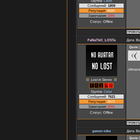
Группа:
Свои
Сообщений:
1809
Репутация:
8800
Замечания:
20%
Статус:
Offline
FaNaTkO_LOSTa
Дата: В
Quote
(
обязат
Lost in Stereo
Группа:
Свои
Сообщений:
7621
Репутация:
3973
Замечания:
80%
Статус:
Offline
gamer-niko
Дата: В
Quote
(