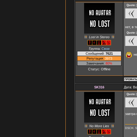
Quote
(
нет, в
Quote
(
Lost in Stereo
Группа:
Свои
Сообщений:
7621
не
Репутация:
3973
Замечания:
80%
Статус:
Offline
SK316
Дата: В
Quote
(
завтра
No More Lies
DSCH. S