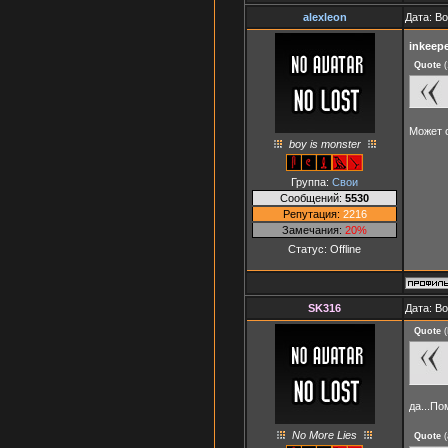
alexleon
Дата: В
inkeep
Quote
(
Может 
boy is monster
Группа:
Свои
Сообщений:
5530
Репутация:
2216
Замечания:
20%
Статус:
Offline
SK316
Дата: Во
Quote
(
да...П
No More Lies
Quote
(