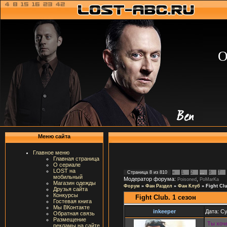
О
Меню сайта
Главное меню
Главная страница
О сериале
LOST на
Страница
8
из
810
«
1
2
…
6
7
мобильный
Модератор форума:
,
Poisoned
PoMarKa
Магазин одежды
Форум
»
Фан Раздел
»
Фан Клуб
»
Fight Clu
Друзья сайта
Конкурсы
Fight Club. 1 сезон
Гостевая книга
Мы ВКонтакте
inkeeper
Дата: Су
Обратная связь
Размещение
Ты хоч
рекламы на сайте