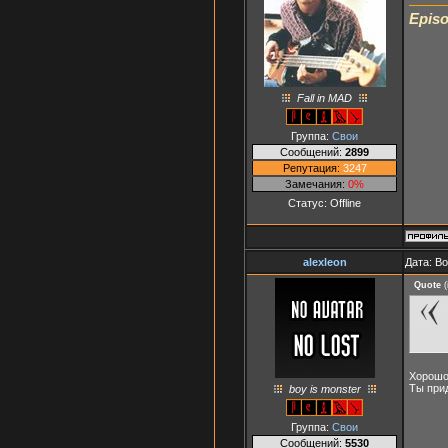
Episo
Fall in MAD
Группа:
Свои
Сообщений:
2899
Репутация:
3247
Замечания:
0%
Статус:
Offline
alexleon
Дата: В
Quote
(
Хорошо
Ты при
boy is monster
Группа:
Свои
Сообщений:
5530