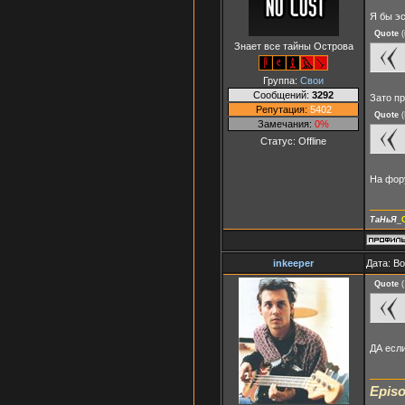
Я бы э
Quote
(
Знает все тайны Острова
Группа:
Свои
Сообщений:
3292
Зато п
Репутация:
5402
Quote
(
Замечания:
0%
Статус:
Offline
На фор
ТаНьЯ
_
inkeeper
Дата: В
Quote
(
ДА если
Episo