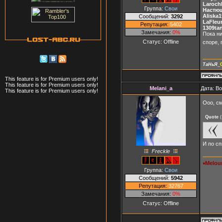
Larochk
Группа:
Свои
Настю
Aliska
Сообщений:
3292
LaFleur
Репутация:
5402
1309ta
Замечания:
0%
Пока ни
Статус:
Offline
споре,
ТаНьЯ
_
This feature is for Premium users only!
This feature is for Premium users only!
Melani_a
Дата: В
This feature is for Premium users only!
Ооо, с
Quote
(
И по сп
Freckle
Melou
♥
Группа:
Свои
Сообщений:
5942
Репутация:
32767
Замечания:
0%
Статус:
Offline