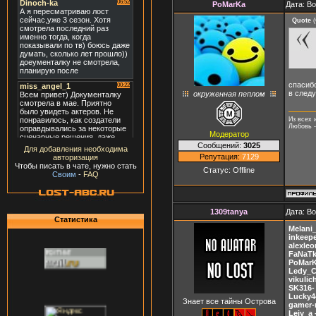
PoMarKa
Дата: Во
Quote
(
спасибо
в следу
окруженная пеплом
Из всех 
Любовь -
Модератор
Сообщений:
3025
Для добавления необходима
Репутация:
7129
авторизация
Чтобы писать в чате, нужно стать
Статус:
Offline
Своим
-
FAQ
1309tanya
Дата: Во
Статистика
Melani
inkeepe
alexleo
FaNaTk
PoMarK
Ledy_C
vikulic
SK316-
Lucky4
Знает все тайны Острова
gamer-
Leiy_a