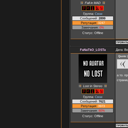
Fall in MAD
Группа:
Свои
Сообщений:
2899
Репутация:
3247
Замечания:
0%
Статус:
Offline
FaNaTkO_LOSTa
Дата: В
Quote
(
а то. п
страни
Lost in Stereo
Группа:
Свои
Сообщений:
7621
Репутация:
3973
Замечания:
80%
Статус:
Offline