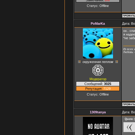
Статус:
Offline
PoMarKa
Дата: В
ох.. сп
я надею
*не заб
Из всех 
Любовь -
окруженная пеплом
Модератор
Сообщений:
3025
Репутация:
7129
Статус:
Offline
1309tanya
Дата: В
Quote
(