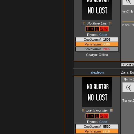
угу))Ну
No More Lies
DSCH. S
Группа:
Свои
Сообщений:
1809
Репутация:
8800
Замечания:
20%
Статус:
Offline
alexleon
Дата: В
Quote
(
Ты же 
boy is monster
Группа:
Свои
Сообщений:
5530
Репутация:
2216