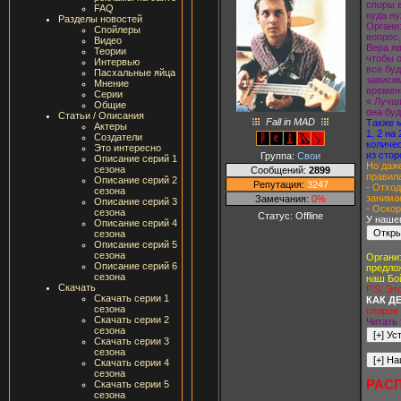
споры 
FAQ
куда ну
Разделы новостей
Органи
Спойлеры
вопрос,
Видео
Вера яв
Теории
чтобы о
Интервью
все буд
Пасхальные яйца
зависи
Мнение
времени
Серии
« Лучш
Общие
она буд
Статьи / Описания
Fall in MAD
Также 
Актеры
1, 2 на
Создатели
количе
Это интересно
из стор
Группа:
Свои
Описание серий 1
Но даже
сезона
Сообщений:
2899
правила
Описание серий 2
Репутация:
3247
- Отход
сезона
занима
Замечания:
0%
Описание серий 3
- Оскор
сезона
Статус:
Offline
У нашег
Описание серий 4
сезона
Описание серий 5
сезона
Органи
Описание серий 6
предло
сезона
наш Бо
Скачать
P.S. Эт
Скачать серии 1
КАК ДЕ
сезона
споров 
Скачать серии 2
Читать 
сезона
Скачать серии 3
сезона
Скачать серии 4
сезона
РАС
Скачать серии 5
сезона