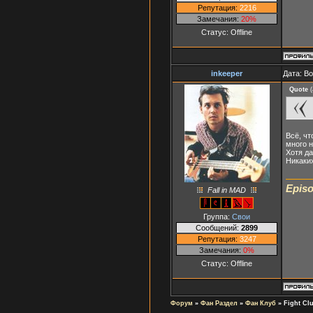
Репутация:
2216
Замечания:
20%
Статус:
Offline
inkeeper
Дата: В
Quote
(
Всё, чт
много н
Хотя д
Никаких
Episo
Fall in MAD
Группа:
Свои
Сообщений:
2899
Репутация:
3247
Замечания:
0%
Статус:
Offline
Форум
»
Фан Раздел
»
Фан Клуб
»
Fight Clu