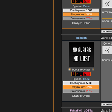
Группа:
Свои
Сообщений:
1809
а так б
Репутация:
8800
Замечания:
20%
DSCH. S
Статус:
Offline
alexleon
Дата: В
Quote
(
Конечно
boy is monster
Группа:
Свои
Сообщений:
5530
Репутация:
2216
Замечания:
20%
Статус:
Offline
FaNaTkO_LOSTa
Дата: В