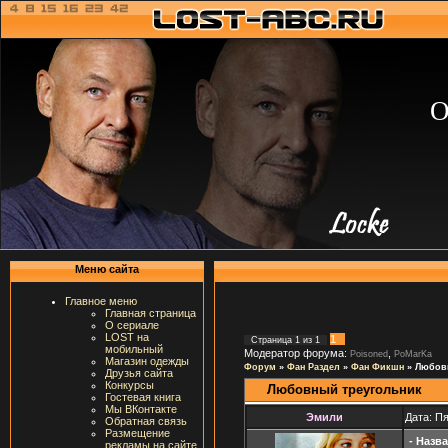
О
Меню сайта
Главное меню
Главная страница
О сериале
LOST на
1
Страница
1
из
1
мобильный
Модератор форума:
,
Poisoned
PoMarKa
Магазин одежды
Форум
»
Фан Раздел
»
Фан Фикшн
»
Любов
Друзья сайта
Конкурсы
Любовный треугольник
Гостевая книга
Мы ВКонтакте
Эмили
Дата: Пя
Обратная связь
Размещение
- Назв
рекламы на сайте