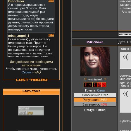
ним оче
засмея
- Значи
- Ага, 
Milk-Shake
Дата: Пя
Quote
(
Для добавления необходима
авторизация
Чтобы писать в чате, нужно стать
Своим
-
FAQ
соолнц,
мне оч
wantwant
как-то 
Quote
(
Группа:
Свои
Статистика
Сообщений:
1597
Репутация:
2434
Замечания:
40%
Статус:
Offline
и даже 