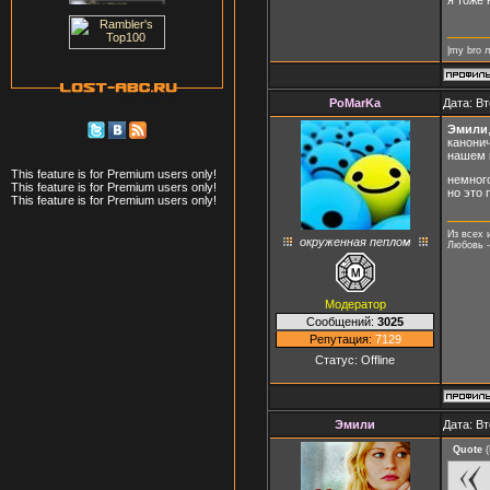
я тоже
|my bro 
PoMarKa
Дата: Вт
Эмили
канонич
нашем 
This feature is for Premium users only!
немного
This feature is for Premium users only!
но это 
This feature is for Premium users only!
Из всех 
окруженная пеплом
Любовь -
Модератор
Сообщений:
3025
Репутация:
7129
Статус:
Offline
Эмили
Дата: Вт
Quote
(