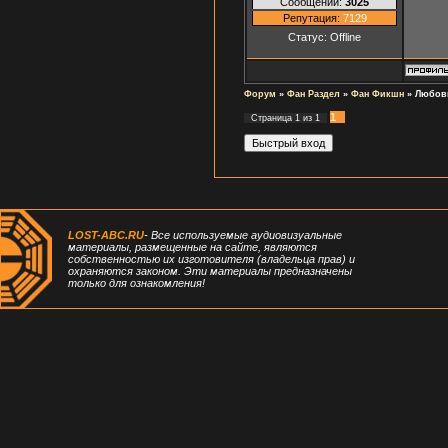
Сообщений:
3025
Репутация:
7129
Статус:
Offline
Форум
»
Фан Раздел
»
Фан Фикшн
»
Любов
1
Страница
1
из
1
LOST-ABC.RU
- Все используемые аудиовизуальные
материалы, размещенные на сайте, являются
собственностью их изготовителя (владельца прав) и
охраняются законом. Эти материалы предназначены
только для ознакомления!