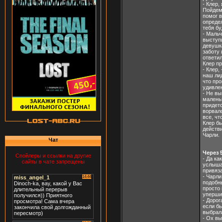
- Клер,
Пойдем 
помог в
определ
тебя бу
- Мальч
выступи
девушка
заботу 
ответил
Клер пр
- Клер,
наш лид
что про
удивлен
- Не вы
маленьк
придетс
ворвал
все, чт
Клер бы
действи
Чарли.
Чат
Через 
Спойлеры и ссылки на другие
- Да ка
сайты в чате запрещены
услышал
привяз
- Чарли
подобны
просто 
упершис
- Дорог
если бы
выбрал
- Ох вы