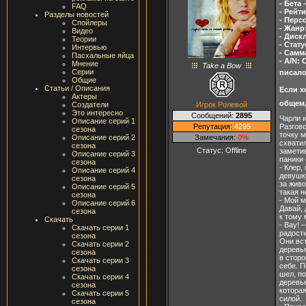
- Бета 
FAQ
- Рейт
Разделы новостей
- Перс
Спойлеры
- Жанр
Видео
- Диск
Теории
- Стат
Интервью
- Самм
Пасхальные яйца
- A/N:
Мнение
Take a Bow
Серии
писал
Общие
Статьи / Описания
Если х
Актеры
общем,
Игрок Ролевой
Создатели
Это интересно
Сообщений:
2895
Чарли 
Описание серий 1
Репутация:
4295
Разгово
сезона
точку м
Замечания:
0%
Описание серий 2
схватил
сезона
Статус:
Offline
заметив
Описание серий 3
паники 
сезона
- Клер,
Описание серий 4
девушку
сезона
за живо
Описание серий 5
такая н
сезона
- Мой м
Описание серий 6
Давай, 
сезона
к тому 
Скачать
- Вау! 
Скачать серии 1
радости
сезона
Они вст
Скачать серии 2
деревья
сезона
в сторо
Скачать серии 3
себе. П
сезона
шел, п
Скачать серии 4
деревь
сезона
которая
Скачать серии 5
силой.
сезона