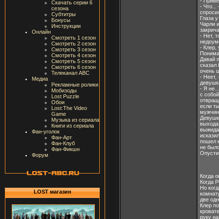
- Приве
Скачать серии 6
- Что..
сезона
спросил
Субтитры
Глаза у
Бонусы
Чарли и
Инструкции
закрича
Онлайн
- Нет, 
Смотреть 1 сезон
недоуме
Смотреть 2 сезон
- Клер,
Смотреть 3 сезон
Понимае
Смотреть 4 сезон
Давай 
Смотреть 5 сезон
сказал 
Смотреть 6 сезон
очень 
Телеканал ABC
- Неет,
Медиа
девушка
Рекламные ролики
- Я не.
Мобизоды
с собой
Lost Puzzle
отвраще
Обои
если ты
Lost:The Video
мужчин
Game
Девушка
Музыка из сериала
выхода,
Книги из сериала
выжида
Фан-уголок
исказил
Фан-Арт
пошел к
Фан-Клуб
не было
Фан-Фикшн
Опусти
Форум
Когда о
Когда Р
Но когд
LOST магазин
комнату
две одн
Клер по
кровате
руку на