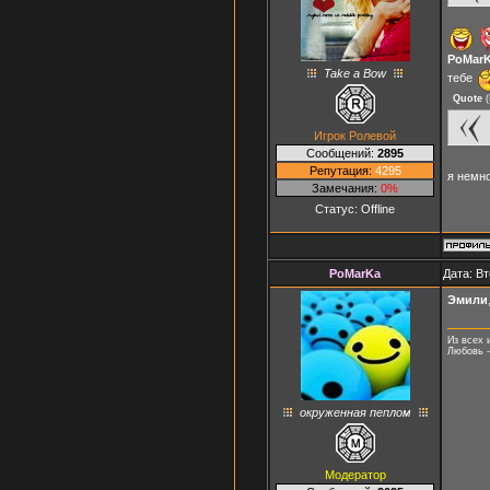
PoMar
Take a Bow
тебе
Quote
(
Игрок Ролевой
Сообщений:
2895
Репутация:
4295
я немно
Замечания:
0%
Статус:
Offline
PoMarKa
Дата: Вт
Эмили
Из всех 
Любовь -
окруженная пеплом
Модератор