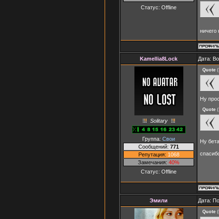
Статус:
Offline
ничего
Kamellia8Lock
Дата: В
Quote
(
Ну прос
Quote
(
Solitary
Группа:
Свои
Ну бета
Сообщений:
771
спасиб
Репутация:
1068
Замечания:
40%
Статус:
Offline
Эмили
Дата: П
Quote
(