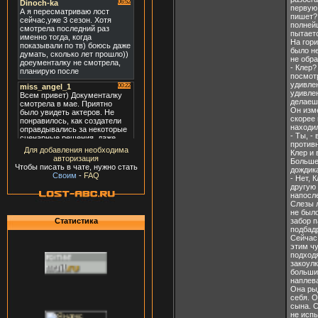
первую 
пишет? 
полнейш
пытает
На гори
было н
не обра
- Клер?
посмотр
удивлен
удивлен
делаеш
Он изме
скорее 
находи
- Ты, -
против
Для добавления необходима
Клер и 
авторизация
Больше
Чтобы писать в чате, нужно стать
дождика
Своим
-
FAQ
- Нет, 
другую 
напосле
Слезы 
не было
Статистика
забор п
подбад
Сейчас 
этим чу
подходя
закоулк
больши
наплева
Она рыд
себя. О
сына. 
не испы