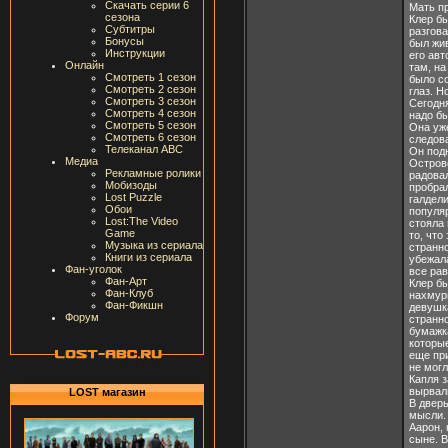
Скачать серии 6
Мать пр
сезона
Клер бы
Субтитры
разгова
Бонусы
был жив
Инструкции
его авт
Онлайн
там, на
Смотреть 1 сезон
было со
Смотреть 2 сезон
глаз. Н
Смотреть 3 сезон
Сегодн
Смотреть 4 сезон
надо бы
Смотреть 5 сезон
Она уж
Смотреть 6 сезон
следова
Телеканал ABC
Он под
Медиа
Острове
Рекламные ролики
радовал
Мобизоды
пробрал
Lost Puzzle
галдели
Обои
популяр
Lost:The Video
стояла 
Game
то, что
Музыка из сериала
странно
Книги из сериала
убежал
Фан-уголок
все рав
Фан-Арт
Клер бы
Фан-Клуб
нахмури
Фан-Фикшн
девушка
Форум
странн
бумажка
которые
еще при
не могл
Капля з
вырвал
LOST магазин
В дверь
мысли. 
Аарон, 
сыне. В