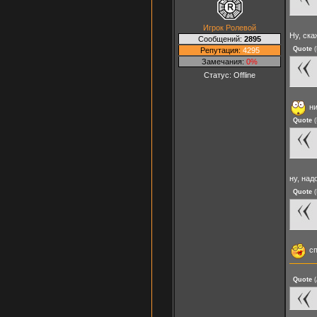
Игрок Ролевой
Ну, ск
Сообщений:
2895
Quote
(
Репутация:
4295
Замечания:
0%
Статус:
Offline
ни
Quote
(
ну, над
Quote
(
сп
Quote
(