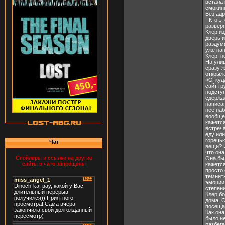
встала 
смокинг
Без адр
- Кто э
разверн
Клер из
дверь и
раздуми
уже нап
Клер, н
На улиц
сразу ж
открыла
«Откуда
сайт гр
подступ
сдержа
написан
нее наб
вообще.
кажется
встреча
еду или
горечью
Чат
вещи? И
что она
Спойлеры и ссылки на другие
Она был
сайты в чате запрещены
кажется
просто 
темнит»
эмоции
степени
Клер бо
дома. С
посещал
Как она
было не
разбега