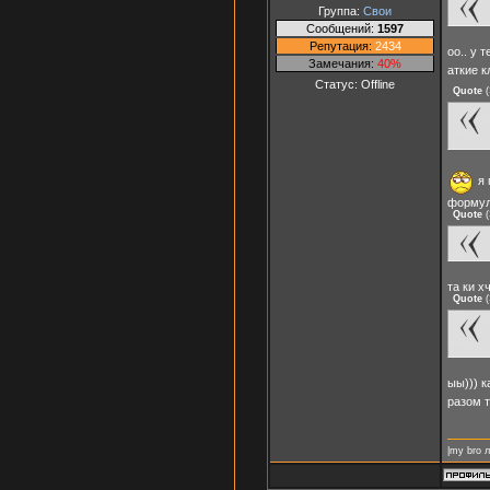
Группа:
Свои
Сообщений:
1597
Репутация:
2434
оо.. у 
Замечания:
40%
аткие к
Статус:
Offline
Quote
(
я 
формул
Quote
(
та ки х
Quote
(
ыы))) к
разом т
|my bro 