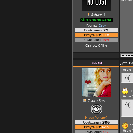
Solitary
Группа:
Свои
Сообщений:
771
Репутация:
1068
Замечания:
40%
Статус:
Offline
Эмили
Дата: В
Quote
(
ни
Quote
(
Take a Bow
Игрок Ролевой
Сообщений:
2895
сп
Репутация:
4295
Quote
(
Замечания:
0%