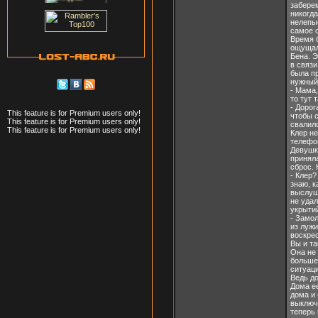
заберем
никогда
нелепые
самое о
Время б
ощущал
Бена. Э
в связ
была п
нужный 
- Мама,
то тут 
- Дорог
This feature is for Premium users only!
чтобы с
This feature is for Premium users only!
свалилс
This feature is for Premium users only!
Клер не
телефон
Девушка
приняла
сброс. 
- Клер?
знаю, к
выслуш
не удал
укрыти
- Замол
из лужи
воскрес
Вы и та
Она не 
больше 
ситуац
Ведь до
Дома е
дома и 
выключи
теперь 