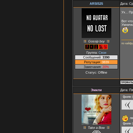
ARSIS25
Дата: Ср
Ух... П
Вот чт
Умничка
Gossip boy
по кайфу
Группа:
Свои
Сообщений:
3390
Репутация:
3839
Замечания:
20%
Статус:
Offline
Эмили
Дата: Пя
Quote
(
л
Quote
(
Take a Bow