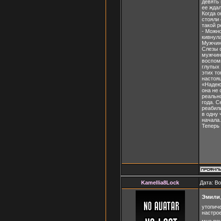
девять 
ее ждал
Когда о
стояли 
такой р
- Можно
кивнула
Мужчина
Слезы с
мужчину
воспоми
глупых 
этих то
настоящ
«Надеюс
она не 
реально
года. С
реабил
в одну 
начала.
Теперь 
Kamellia8Lock
Дата: В
Эмили
утопиче
настрое
мне по