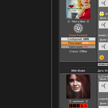
ид
Quote
(
Take a Bow
Игрок Ролевой
может,
Сообщений:
2895
Quote
(
Репутация:
4295
Замечания:
0%
Статус:
Offline
Milk-Shake
Дата: Вт
о_О я в
Quote
(
спаисбо
wantwant
Quote
(