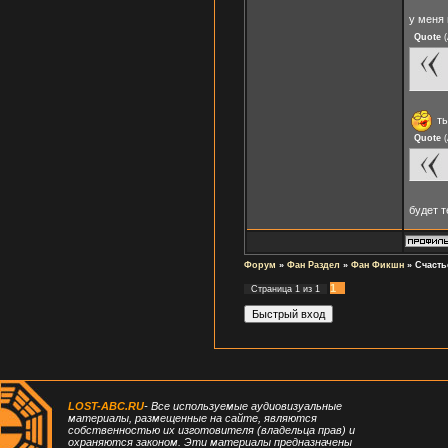
у меня
Quote
(
ты
Quote
(
будет 
Форум
»
Фан Раздел
»
Фан Фикшн
»
Счасть
1
Страница
1
из
1
LOST-ABC.RU
- Все используемые аудиовизуальные
материалы, размещенные на сайте, являются
собственностью их изготовителя (владельца прав) и
охраняются законом. Эти материалы предназначены