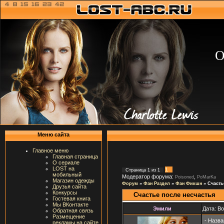
О
Меню сайта
Главное меню
Главная страница
О сериале
LOST на
1
Страница
1
из
1
мобильный
Модератор форума:
,
Poisoned
PoMarKa
Магазин одежды
Форум
»
Фан Раздел
»
Фан Фикшн
»
Счасть
Друзья сайта
Конкурсы
Счастье после несчастья
Гостевая книга
Мы ВКонтакте
Эмили
Дата: В
Обратная связь
Размещение
- Назва
рекламы на сайте