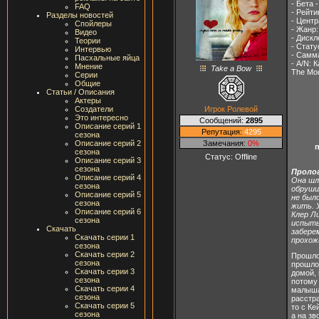
- Бета 
FAQ
- Рейти
Разделы новостей
- Цент
Спойлеры
- Жанр:
Видео
- Диск
Теории
- Стату
Интервью
- Самма
Пасхальные яйца
- A/N: 
Мнение
Take a Bow
The Mod
Серии
Общие
Статьи / Описания
Актеры
Игрок Ролевой
Создатели
Это интересно
Сообщений:
2895
Описание серий 1
Репутация:
4295
сезона
Замечания:
0%
Описание серий 2
п
сезона
Статус:
Offline
Описание серий 3
сезона
Пролог
Описание серий 4
Она шл
сезона
обруши
Описание серий 5
не был
сезона
жить. 
Описание серий 6
Клер Л
сезона
испыты
Скачать
забере
Скачать серии 1
прохож
сезона
Скачать серии 2
Прошло 
сезона
прошло
Скачать серии 3
домой, 
сезона
потому 
Скачать серии 4
малыша 
сезона
расстра
Скачать серии 5
то с Ке
сезона
а на зв