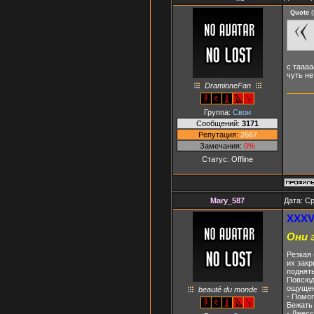
Quote
(
с таааа
чуть не
DramioneFan
Группа:
Свои
Сообщений:
3171
Репутация:
2667
Замечания:
0%
Статус:
Offline
Mary_587
Дата: Ср
XXXVI
Они 
Резкая 
их зак
поднять
Повсюд
ощущен
beauté du monde
- Помог
Бежать 
- Джесс