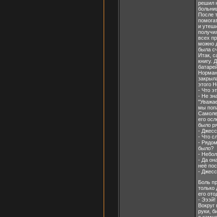
решил н
больниц
После 
помогат
и утеши
получил
всех пр
можно 
была с
Итак, с
книгу. 
батаре
Норман 
закрыла
этого Н
- Что э
- Не зн
"Уважае
мы попа
Самоле
его осл
было р
- Джесс
- Что 
- Рядом
было?
- Небол
- Да он
неё пос
- Джесс
Боль пр
только
его ото
- Эээй!
Вокруг 
руки, б