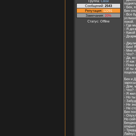
Группа:
Свои
поднять
Сообщений:
2543
- Бен, 
Репутация:
12291
Бен отк
- Все б
Замечания:
20%
услыша
Статус:
Offline
покой.
- Где м
- Я дог
- Какой
- Дхар
- Джули
- Бен! 
- Мне н
- Что? 
- Да, в
- И как
- Пока 
- И ты 
поцело
Бен и Д
заросш
- Дом, 
- Что? 
- Я жил
- Но ты
- Забуд
- Не зн
- Не ст
Бен пос
- Опухл
Но сейч
Бенджам
открыл 
- Тридца
Лайнус 