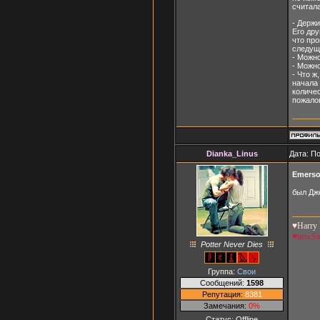
считала
- Держи
Его дру
что про
следущи
- Можно
- Можно
- Что ж
начала 
количес
пожало
Dianka_Linus
Дата: П
Emerso
был Дже
♥Harry 
♥newS
Potter Never Dies
Группа:
Свои
Сообщений:
1598
Репутация:
8381
Замечания:
0%
Статус:
Offline