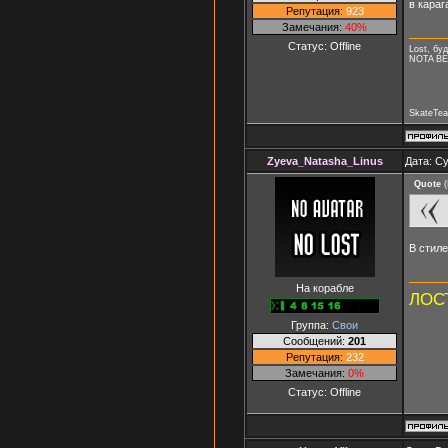
в кара
Репутация:
923
Замечания:
40%
Статус:
Offline
Lost, буд
NOTA B
SkateTea
Zyeva_Natasha_Linus
Дата: Су
Quote
(
В стиле
На корабле
ЛОСТ
Группа:
Свои
Сообщений:
201
Репутация:
232
Замечания:
0%
Статус:
Offline