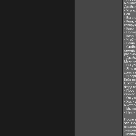
машина.
Джейко
- Что ж
Бен.
- Вы в 
- Кейт,
которую
- Клер.
- Полн
- Клэр 
- Что? 
- Ваша 
- Стойт
семейст
рассмот
- Джейм
Мужчин
- Вы уб
- Я не 
Джек вз
- Я вер
Кейт о
В этот 
Форд ве
- Прост
сейчас 
- Он уж
- Хм, -
мистера
- Мы ве
- Нет, -
После з
это. Ве
отважил
знаком
-Извини