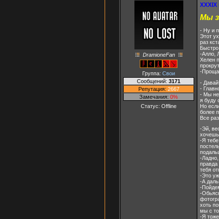
XXXIX
Мы з
- Ну и 
Этот ух
раз кст
Быстро 
-Алло, 
DramioneFan
Хелен 
прокру
-Прощай
Группа:
Свои
Сообщений:
3171
- Давай
- Главн
Репутация:
2667
- Мы не
Замечания:
0%
я буду 
Но если
Статус:
Offline
более 
Все раз
-Эй, ве
хочешь
-Я тебе
постель
подальш
-Ладно,
правда 
тебя от
-Это уж
-А дал
-Пойдем
-Обьясн
фотогра
хоть по
мы с то
-Я тоже