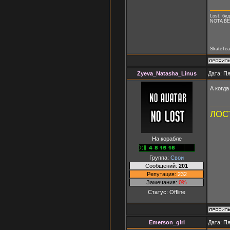
Lost, буд
NOTA B
SkateTea
Zyeva_Natasha_Linus
Дата: Пя
А когда
ЛОСТ
На корабле
Группа:
Свои
Сообщений:
201
Репутация:
232
Замечания:
0%
Статус:
Offline
Emerson_girl
Дата: Пя