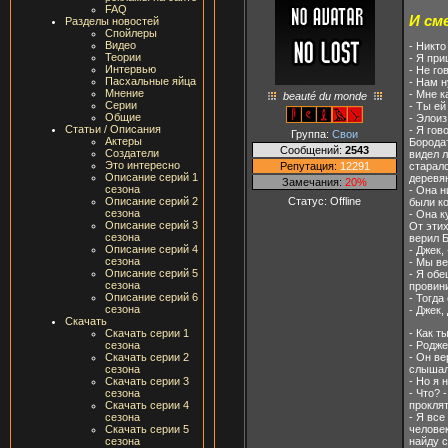
FAQ
И см
Разделы новостей
Спойлеры
Видео
- Никто
Теории
- Я пр
Интервью
- Не го
Пасхальные яйца
- Нам 
Мнение
- Мне к
beauté du monde
Серии
- Ты ей
Общие
- Элоиз
Статьи / Описания
- Я гов
Группа:
Свои
Актеры
Борода
Сообщений:
2543
Создатели
видел 
Это интересно
Репутация:
12291
старалс
Описание серий 1
деревя
Замечания:
20%
сезона
- Она н
Статус:
Offline
Описание серий 2
были к
сезона
- Она к
Описание серий 3
От этих
сезона
верил Б
Описание серий 4
- Джек,
сезона
- Мы ве
Описание серий 5
- Я обе
сезона
провин
Описание серий 6
- Тогда
сезона
- Джек,
Скачать
- Как т
Скачать серии 1
- Родже
сезона
- Он ве
Скачать серии 2
слышала
сезона
- Но я 
Скачать серии 3
- Что? 
сезона
проклят
Скачать серии 4
- Я вс
сезона
человек
Скачать серии 5
найду 
сезона