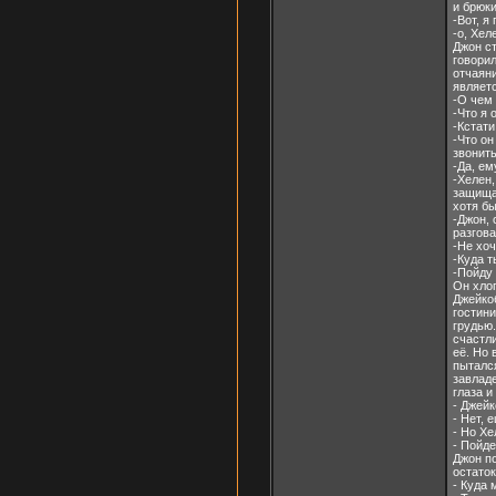
и брюки
-Вот, я
-о, Хел
Джон ст
говорил
отчаяни
являетс
-О чем
-Что я 
-Кстати
-Что он
звонит
-Да, ем
-Хелен,
защищае
хотя б
-Джон, 
разгова
-Не хоч
-Куда т
-Пойду 
Он хлоп
Джейкоб
гостини
грудью.
счастли
её. Но 
пытался
завладе
глаза и
- Джейк
- Нет, 
- Но Хе
- Пойде
Джон по
остаток
- Куда 