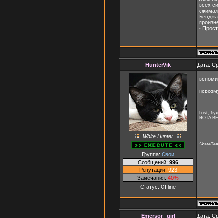
всех си
сжимал
Бенджам
произне
- Прост
HunterVik
Дата: Ср
вспомин
невоз
Lost, буд
NOTA B
White Hunter
SkateTea
Группа:
Свои
Сообщений:
996
Репутация:
923
Замечания:
40%
Статус:
Offline
Emerson_girl
Дата: Ср