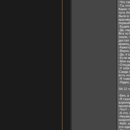
-Что та
-Ты эт
Каких-
чуть бл
было в 
красив
первый
-Будем
-Да, на
Все ост
знали, 
достал 
иракец,
-Кажет
-Верно,
-Да, я 
-Если м
-Мне ка
-Откуд
-У тебя
Саида н
есть хо
-Я тоже
-Ладно,
ЛА 12 
-Бен, а
-Я сказ
аэропор
пролега
-Что? -
-А что,
-Неужел
охватят
-Кейт, 
это еди