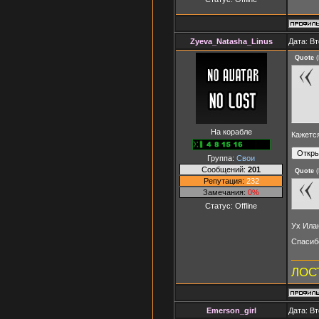
Zyeva_Natasha_Linus
Дата: Вт
Quote
(
На корабле
Кажется
Группа:
Свои
Сообщений:
201
Quote
(
Репутация:
232
Замечания:
0%
Статус:
Offline
Ух Ила
Спасиб
ЛОСТ
Emerson_girl
Дата: Вт