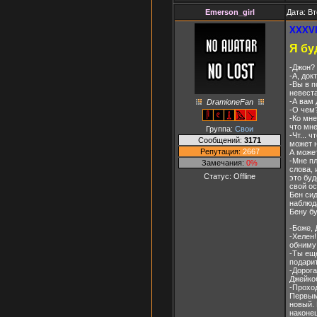
Emerson_girl
Дата: Вт
XXXVI
Я бу
-Джон? 
-А, док
-Вы в 
невеста
-А вам 
DramioneFan
-О чем?
-Ко мне
что мне
Группа:
Свои
-Чт... 
Сообщений:
3171
может н
Репутация:
2667
А может
-Мне п
Замечания:
0%
слова, 
Статус:
Offline
это буд
свой ос
Бен си
наблюда
Бену бу
-Боже, 
-Хелен!
обниму 
-Ты еще
подарит
-Дорога
Джейко
-Проход
Первым
новый. 
наконе