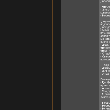
Джесси
- Что э
- Это м
конверт
- Норма
-Джулие
подавал
Джек де
глубины
разы гр
серая т
монстро
оцепене
- Джек,
стоял с
отнести
- Отец?
- Сыно
помощь.
- Твою.
- Джейм
- Лично
- У нас
Понадоб
- Где Д
нужно и
- А это
- Это Д
- Я зна
лицах 
- Первы
- Норма
- Ну чт