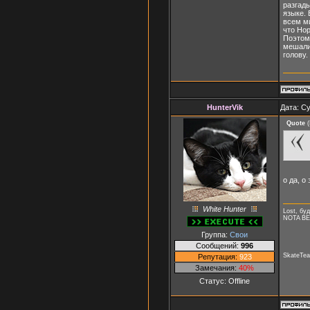
разгады
языке. 
всем ми
что Нор
Поэтом
мешали 
голову.
HunterVik
Дата: Су
Quote
(
о да, о
White Hunter
Lost, буд
NOTA B
Группа:
Свои
Сообщений:
996
SkateTea
Репутация:
923
Замечания:
40%
Статус:
Offline