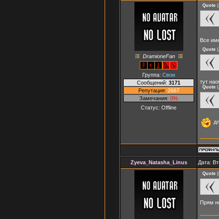
Quote
(
Все им
Quote
(
DramioneFan
Группа:
Свои
тут нао
Сообщений:
3171
Quote
(
Репутация:
2667
Замечания:
0%
Статус:
Offline
дл
Zyeva_Natasha_Linus
Дата: Вт
Quote
(
Прям н