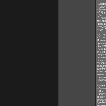
- Джейк
- Конеч
- Возни
- С Др
- Да...
- Я зна
так, зн
никто и
- Но Дж
- Иди. 
- А что
- А что
Мгнове
пронзае
чем усп
- Они ид
Эта оши
подумат
оправда
Ночь и 
грузови
совсем 
Джейкоб
этим за
вонзит 
говорит
- Здрав
- Нужн
- Сколь
- Шесть
- Конеч
был ей 
держать
Джейкоб
не изме