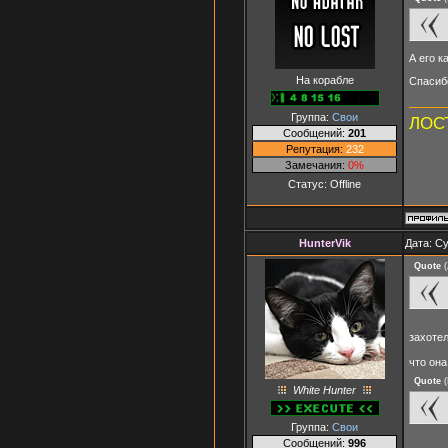
А его к
На корабле
Спасибо
Группа:
Свои
ЛОСТ
Сообщений:
201
Репутация:
232
Замечания:
0%
Статус:
Offline
HunterVik
Дата: Су
Quote
(
захоте
что она
Quote
(
White Hunter
Группа:
Свои
Сообщений:
996