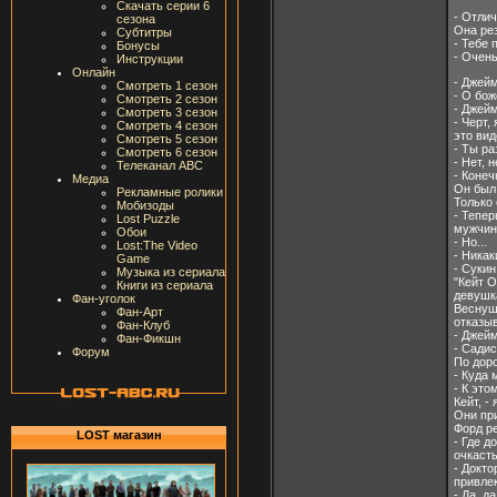
Скачать серии 6
- Отлич
сезона
Она рез
Субтитры
- Тебе 
Бонусы
- Очень
Инструкции
Онлайн
- Джей
Смотреть 1 сезон
- О бож
Смотреть 2 сезон
- Джейм
Смотреть 3 сезон
- Черт,
Смотреть 4 сезон
это вид
Смотреть 5 сезон
- Ты р
Смотреть 6 сезон
- Нет, 
Телеканал ABC
- Конеч
Медиа
Он был
Рекламные ролики
Только 
Мобизоды
- Тепер
Lost Puzzle
мужчин
Обои
- Но...
Lost:The Video
- Никак
Game
- Сукин
Музыка из сериала
"Кейт О
Книги из сериала
девушка
Фан-уголок
Веснушк
Фан-Арт
отказы
Фан-Клуб
- Джейм
Фан-Фикшн
- Садис
Форум
По доро
- Куда
- К это
Кейт, -
Они при
Форд ре
LOST магазин
- Где д
очкасты
- Докто
привлек
- Да, да