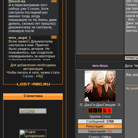
неё гла
Только 
как пре
отгонял
каком 
- Бен, 
Джек з
Джека, 
крючка 
Для добавления необходима
mrs-linus
Дата: Че
авторизация
Чтобы писать в чате, нужно стать
Вау до
Своим
-
FAQ
My peopl
Статистика
ДжиГа-ДрыГающая
Группа:
Свои
Сообщений:
1769
Репутация:
12510
Замечания:
0%
Статус:
Offline