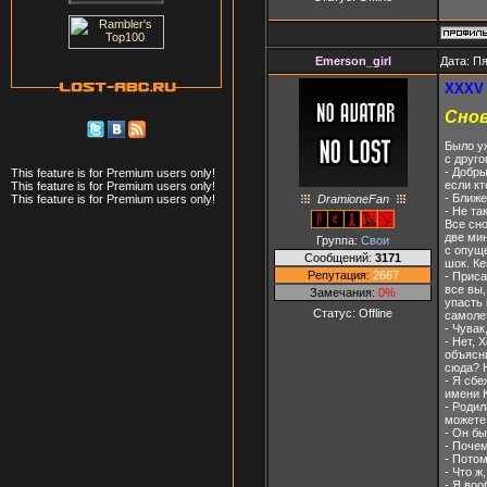
Emerson_girl
Дата: Пя
XXXV 
Сно
Было уж
с друго
- Добры
This feature is for Premium users only!
если кт
This feature is for Premium users only!
- Ближе
DramioneFan
This feature is for Premium users only!
- Не та
Все сно
две мин
Группа:
Свои
с опуще
Сообщений:
3171
шок. Ке
Репутация:
2667
- Приса
все вы
Замечания:
0%
упасть 
Статус:
Offline
самолет
- Чувак
- Нет, 
объясни
сюда? Н
- Я сбе
имени К
- Родил
можете 
- Он бы
- Почем
- Потом
- Что ж
- Я воо