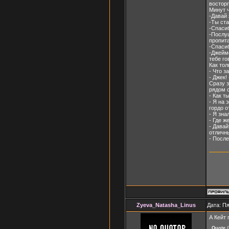
восторг
Минут ч
-Давай 
-Ты ста
-Спасиб
-Послуш
пропита
-Спасиб
-Джеймс
тебе го
Как тол
- Что за.
- Джек!
Сразу з
рядом с
- Как т
- Я на 
гордо о
- Я зна
- Где ж
- Давай
отличн
- После
Zyeva_Natasha_Linus
Дата: Пя
А Кейт 
Quote
(