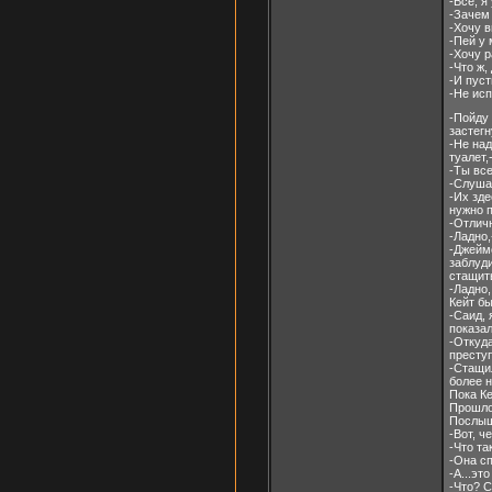
-Все, я
-Зачем 
-Хочу в
-Пей у 
-Хочу р
-Что ж,
-И пуст
-Не исп
-Пойду 
застегн
-Не над
туалет,
-Ты вс
-Слушай
-Их зде
нужно п
-Отличн
-Ладно,
-Джеймс
заблуди
стащить
-Ладно,
Кейт бы
-Саид, 
показал
-Откуд
престу
-Стащи
более н
Пока Ке
Прошло 
Послыш
-Вот, че
-Что та
-Она сп
-А...эт
-Что? С