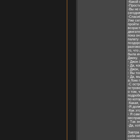
-Какой 
-Прости
-Вы не 
сегодн
-Спаси
Уже сег
пройти 
возраст
двигате
пока он
палату 
поздоро
разгово
то, что
была ин
Джеку.
- Джон 
- Да, к
- Джон,
- Вы то
- Да, м
а Локк 
-С остр
острове
о том, 
подроб
по кото
-Какая,
-Я дол
-Как эт
- Я сам
неспра
- Так з
-Да, хо
Завтра
себя не
снимал 