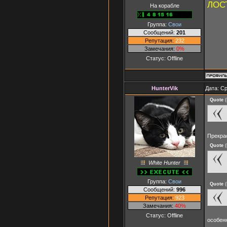
ЛОСТ
На корабле
Группа:
Свои
Сообщений:
201
Репутация:
232
Замечания:
0%
Статус:
Offline
HunterVik
Дата: Ср
Quote
(
Прекра
Quote
(
White Hunter
Группа:
Свои
Quote
(
Сообщений:
996
Репутация:
923
Замечания:
40%
Статус:
Offline
особен