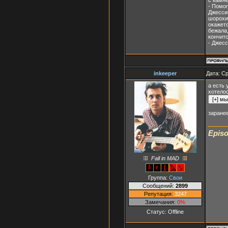
с камне
- Помог
Джессик
шорохи.
окажетс
бежала,
кончится
- Джесс
inkeeper
Дата: Ср
а есть 
хотелос
заране
Episo
Fall in MAD
Группа:
Свои
Сообщений:
2899
Репутация:
3247
Замечания:
0%
Статус:
Offline