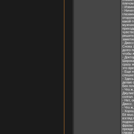
плечом 
- Извин
- Ниче
глазами
оторопе
какой-т
мужчины
приходи
чувство
решител
заметил
- Джесс
Снова э
долго п
чтобы я
- Докто
Широка
сразу ж
это вр
- Еще н
спешке.
- Здес
делаю о
Бен по
- Что ж
Джулиет
солгал.
- Нет, 
Джесс. 
- Что ж
- Хорош
Её мыс
взгляд 
подокон
фразы. 
прежде 
глазах 