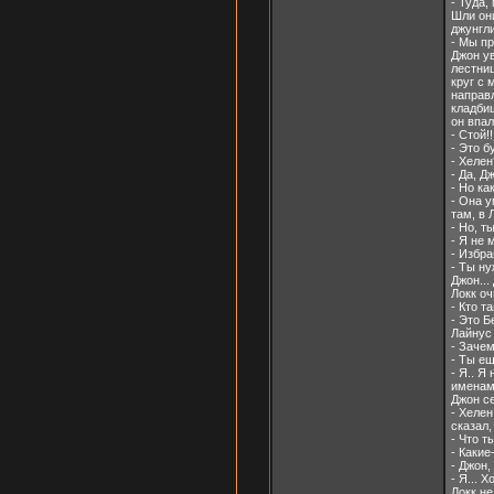
- Туда,
Шли он
джунгли
- Мы п
Джон ув
лестни
круг с 
направл
кладбищ
он впа
- Стой!
- Это б
- Хелен
- Да, Д
- Но ка
- Она у
там, в 
- Но, т
- Я не 
- Избра
- Ты ну
Джон... 
Локк оч
- Кто т
- Это Б
Лайнус 
- Заче
- Ты е
- Я.. Я
именами
Джон се
- Хелен
сказал,
- Что т
- Какие
- Джон,
- Я... 
Локк не