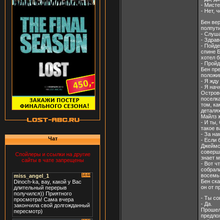
- Мисте
- Нет, 
Бен вер
полпут
- Слуша
- Здрав
- Пойде
спине Б
хотел б
- Пройд
Бен пр
положив
- Я жду
- Я нач
Остров
поселка
том, ка
деталях
Майлз ж
- И ты,
такое в
- За на
Чат
- Если 
Джеймса
соверше
Спойлеры и ссылки на другие
знает м
сайты в чате запрещены
- Вот ч
собрали
восемь
Бен ска
он от п
- Ты со
- Да.
Прошел 
предлож