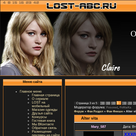
О
Меню сайта
Главное меню
Главная страница
О сериале
LOST на
3
Страница
3
из
5
«
1
2
4
5
»
мобильный
Модератор форума:
,
Poisoned
PoMarKa
Магазин одежды
Форум
»
Фан Раздел
»
Фан Фикшн
»
Alter vi
Друзья сайта
Конкурсы
Alter vita
Гостевая книга
Мы ВКонтакте
Mary_587
Дата: Вт
Обратная связь
Размещение
XXXI
рекламы на сайте