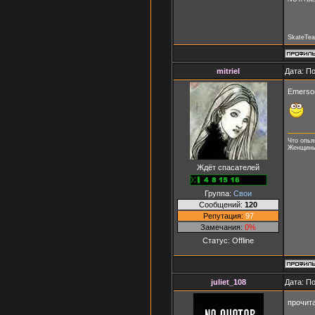
SkateTea
mitriel
Дата: П
Emerson
Что опья
Женщины,
Ждёт спасателей
Группа:
Свои
Сообщений:
120
Репутация:
97
Замечания:
0%
Статус:
Offline
juliet_108
Дата: П
прочит