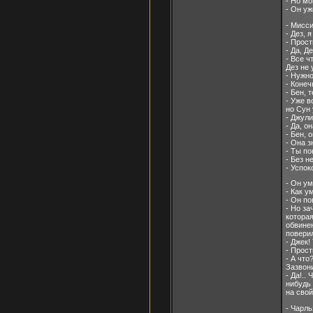
- Но мо
- Он уж
- Мисси
- Дез, 
- Прост
- Да, Д
- Все чт
Дез не 
- Нужно
- Конеч
- Бен, 
- Уже в
но Сун 
- Джули
- Да, о
- Бен, 
- Она з
- Ты по
- Без н
- Успок
- Он ум
- Как у
- Он по
- Но за
которая
обвинен
поверил
- Джек!
- Прост
- А что
Зазвони
- Да!..
нибудь 
на свой
- Чарль