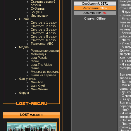
выходит
Скачать серии 6
Сообщений:
3171
произош
сезона
Репутация:
2667
стоял 
Субтитры
- Я дум
Бонусы
Замечания:
0%
- Заче
Инструкции
Статус:
Offline
- Есть 
Онлайн
Кейт в
Смотреть 1 сезон
- Ты ве
Смотреть 2 сезон
не отпу
Смотреть 3 сезон
- Ближе
Смотреть 4 сезон
доброж
Смотреть 5 сезон
- Не го
Смотреть 6 сезон
- У нас
Телеканал ABC
- Выслу
Медиа
Джеймса
Рекламные ролики
то лучш
Мобизоды
ждет св
Lost Puzzle
- Ты та
Обои
- Я вер
Lost:The Video
выбира
Game
Музыка из сериала
Бен смо
Книги из сериала
знала к
Фан-уголок
- Да, -
Фан-Арт
- Мист
Фан-Клуб
увидет
Фан-Фикшн
- Да, к
Форум
- О чем
- Вы до
Бен сна
пересп
- Что?
- Я не 
LOST магазин
который
- Это н
- Посл
физику,
Иначе в