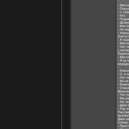
- Мист
- Покуп
- С соб
- Нет, 
- Подож
- Дезмо
- Мисте
- Не не
- Хорош
Они ус
- Я зна
- Мисте
- Нет, 
с матер
Переезж
- Мисте
- Я не 
определ
- Извин
- О, я 
- Нет-н
- Вы не
- Конеч
- Спаси
Мужчин
- Что-т
- Мы р
- Хм, м
- Джек 
- Рад з
Пассаж
вызова"
Джек н
чтение 
- Прост