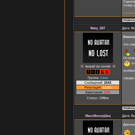
Самолет
этому 
Mary_587
Дата: В
Emerso
что гла
Острове
а 
beauté du monde
особен
Группа:
Свои
говорю
Сообщений:
2543
Репутация:
12291
Замечания:
20%
Статус:
Offline
МиссВеснуШка
Дата: В
Девченк