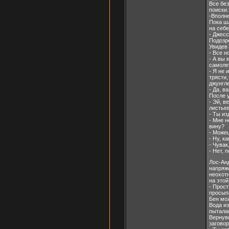
Все бе
поиски.
-Вполне
Пока ш
на себе
- Джесс
Подозр
Увидев 
- Все н
- А вы 
самоле
- Я не
трясти,
джунгле
- Да, в
После у
- Эй, в
листьев
- Ты и
- Мне н
вину?
- Можеш
- Ну, к
- Чувак
- Нет, 
Лос-Ан
напряже
неохотн
на этой
- Прост
просып
Бен мол
Вода из
пытала
Вернувш
заговор