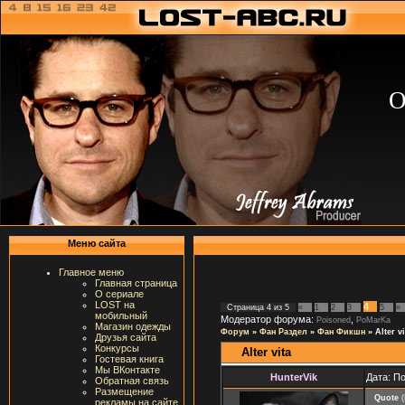
О
Меню сайта
Главное меню
Главная страница
О сериале
LOST на
4
Страница
4
из
5
«
1
2
3
5
»
мобильный
Модератор форума:
,
Poisoned
PoMarKa
Магазин одежды
Форум
»
Фан Раздел
»
Фан Фикшн
»
Alter vi
Друзья сайта
Конкурсы
Alter vita
Гостевая книга
Мы ВКонтакте
HunterVik
Дата: П
Обратная связь
Размещение
Quote
(
рекламы на сайте