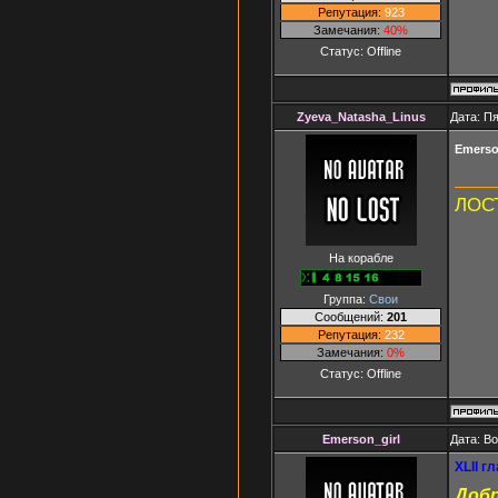
Репутация:
923
Замечания:
40%
Статус:
Offline
Zyeva_Natasha_Linus
Дата: Пя
Emerso
ЛОСТ
На корабле
Группа:
Свои
Сообщений:
201
Репутация:
232
Замечания:
0%
Статус:
Offline
Emerson_girl
Дата: В
XLII г
Добр