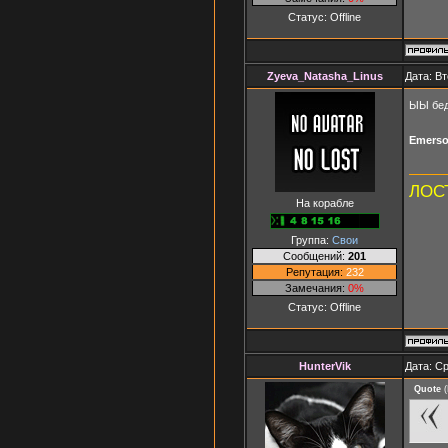
Статус:
Offline
Zyeva_Natasha_Linus
Дата: Вт
ЫЫ бедн
Emerso
ЛОСТ
На корабле
Группа:
Свои
Сообщений:
201
Репутация:
232
Замечания:
0%
Статус:
Offline
HunterVik
Дата: Ср
Quote
(