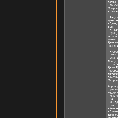
должен 
- Конеч
Отороп
- Нам н
- Ты ув
докучая
- Джек,
Бен.
- Но ка
- Джек,
можем н
ломом, 
Джек м
приняли
- Я бер
- Что? 
- Уже ч
Лайнус 
готов б
Джул. 
переман
Джулие
действи
Остров 
Аэропо
горели 
неохотн
- Мист
- Да.
- Мы д
- Эм...
- Кем 
- Близк
Джек об
коротки