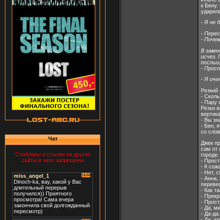
к Бену.
ударила
- Я не
- Пере
- Поче
В замк
исчез. 
послыш
- Прос
- Я оче
Резкий 
- Сколь
- Пару 
Резко в
вертик
- Вы зна
- Бен, 
со слов
Чат
Джек пр
сам от 
Спойлеры и ссылки на другие
городе.
сайты в чате запрещены
- Прост
- К сож
- Нет, с
- Анна,
перевес
- Как т
- Прек
- Прост
- Да, м
- Да-да
- Да, э