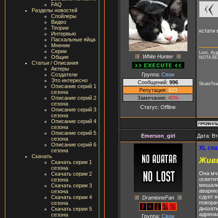
FAQ
Разделы новостей
Спойлеры
Видео
Теории
кстати 
Интервью
Пасхальные яйца
Мнение
Серии
Lost, буд
White Hunter
Общие
NOTA B
Статьи / Описания
Актеры
Группа:
Свои
Создатели
Это интересно
Сообщений:
996
SkateTea
Описание серий 1
Репутация:
923
сезона
Замечания:
40%
Описание серий 2
сезона
Статус:
Offline
Описание серий 3
сезона
Описание серий 4
сезона
Описание серий 5
Emerson_girl
Дата: Вт
сезона
Описание серий 6
XL гла
сезона
Скачать
Жив
Скачать серии 1
сезона
Она мч
Скачать серии 2
осветит
сезона
мешали 
Скачать серии 3
аварию,
сезона
сдует в
Скачать серии 4
DramioneFan
поворач
сезона
дышать 
Скачать серии 5
адренал
сезона
Группа:
Свои