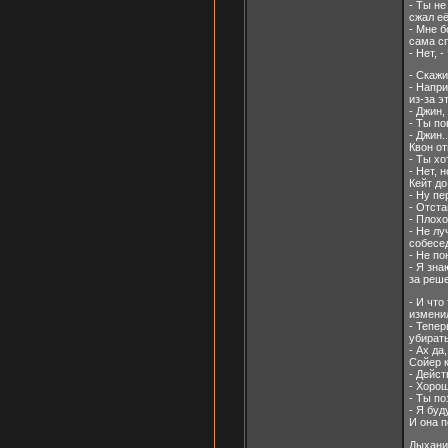
- Ты не
сжал её
- Мне б
сама сп
- Нет, 
- Скажи
- Напр
из-за э
- Джин,
- Ты по
- Джин..
Квон от
- Ты хо
- Нет, 
Кейт до
- Ну пе
- Отста
- Плохо
- Не лу
собесе
- Не пон
- Я зна
за реше
- И что
измени
- Тепер
убирать
- Ах да
Сойер к
- Дейст
- Хорош
- Ты по
- Я буд
И она 
Дыхание