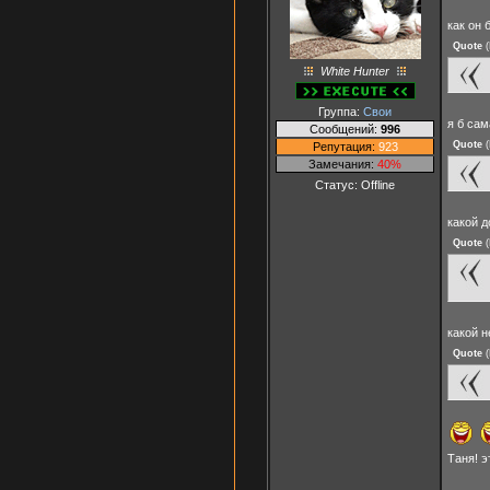
как он 
Quote
(
White Hunter
Группа:
Свои
я б са
Сообщений:
996
Quote
(
Репутация:
923
Замечания:
40%
Статус:
Offline
какой д
Quote
(
какой 
Quote
(
Таня! э