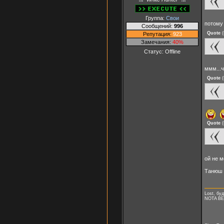
Группа:
Свои
потому
Сообщений:
996
Quote
(
Репутация:
923
Замечания:
40%
Статус:
Offline
ммм...
Quote
(
Quote
(
ой не м
Танюш
Lost, буд
NOTA B