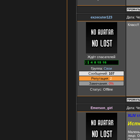
exzecuter123
Дата: Че
Класс!!
Ждёт спасателей
Группа:
Свои
Сообщений:
107
Репутация:
2
Замечания:
0%
Статус:
Offline
Emerson_girl
Дата: Че
XLIV г
Ист
Маленьк
лицо. О
Острове