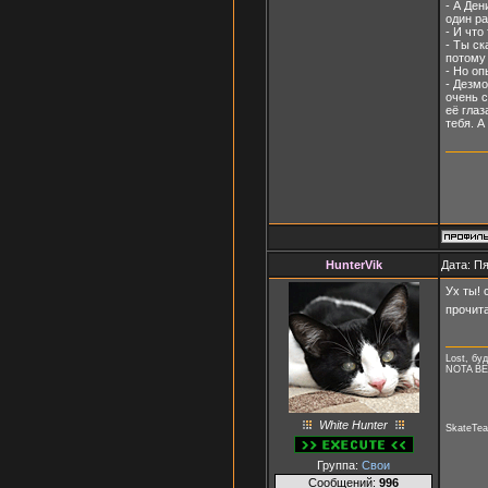
- А Ден
один ра
- И что
- Ты ск
потому 
- Но оп
- Дезмо
очень с
её глаз
тебя. А
HunterVik
Дата: Пя
Ух ты! 
прочита
Lost, буд
NOTA B
White Hunter
SkateTea
Группа:
Свои
Сообщений:
996