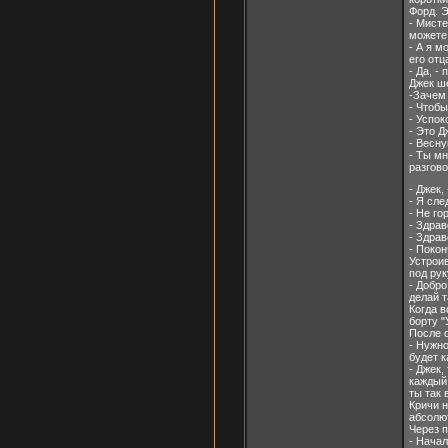
Форд. Э
- Мисте
можете 
- А я м
его отц
- Да, -
Джек ше
-Зачем
- Чтобы
- Успок
- Это Д
- Весну
- Ты мн
разгово
- Джек,
- Я сле
- Не го
- Здрав
- Здрав
- Покон
Устроив
под рук
- Добро
делай т
Когда 
борту "
После о
- Нужно
будет к
- Джек,
каждый
ты так
Кричи н
абсолют
Через п
- Начал