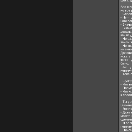
щеку. Д
Все шли
но все
- Спаси
- Ну чт
Они по
- Значи
- В как
делать.
как неу
- Но ра
зачем 
- Не зн
именно 
Джесси
искать
жизнь. 
было.
- Ай! -
невезуч
- Тебе 
- Шустр
- Что т
- Посмо
- Что ж
к посел
- Ты ув
В комн
- Элоиз
- Даже 
может н
сделае
- Я вол
переме
- Ничег