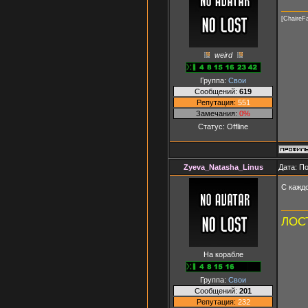
[ChaireF
weird
Группа:
Свои
Сообщений:
619
Репутация:
551
Замечания:
0%
Статус:
Offline
Zyeva_Natasha_Linus
Дата: П
С кажд
ЛОСТ
На корабле
Группа:
Свои
Сообщений:
201
Репутация:
232