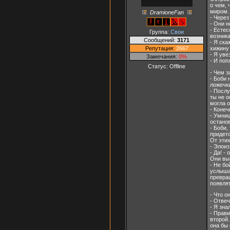
о чем, 
миром.
DramioneFan
- Через
- Они н
- Естес
Группа:
Свои
возник
Сообщений:
3171
- Я ска
Репутация:
2667
хижину 
- Я уве
Замечания:
0%
- И поп
Статус:
Offline
- Чем з
- Боби 
ложечк
- Послу
ты не 
могла о
- Конеч
- Умниц
остано
- Боби,
придетс
От этих
- Элоиз
- Да! -
Они вы
- Не бо
услышал
превра
появлят
- Что о
- Отвеч
- Я зна
- Прави
второй.
она бы 