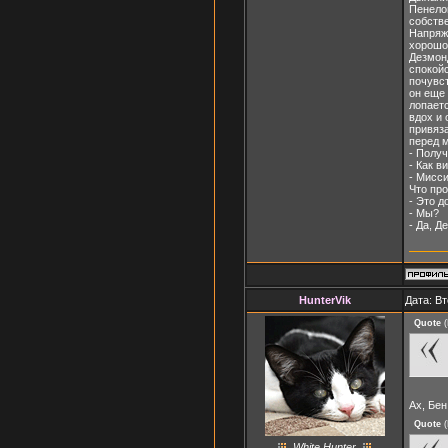
Пенелоп
собств
Напряже
хорошо.
Дезмон
спокойс
почувст
он еще
лопаетс
вдох и 
привяза
перед 
- Полу
- Как в
- Мисси
Что про
- Это д
- Мы?
- Да, Д
HunterVik
Дата: Вт
Quote
(
Ах, Бе
Quote
(
White Hunter