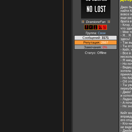
Джек б
найти К
вовсе 
еще раз
брата в
DramioneFan
- Клэр,
что зд
- Мне т
Группа:
Свои
- Я... 
Сообщений:
3171
здесь!
Репутация:
2667
- Так в
- Ты ег
Замечания:
0%
- Кейт,
Статус:
Offline
- Все в
нескол
- Я ник
- Но по
- Видиш
хотела 
приняла
- Но Ке
- Об эт
- Ты ув
переуб
- Джек!
и хотел
- Ладно
- А поч
- Не зн
Кейт во
вправд
его отц
- Кто-
не виде
- Джейм