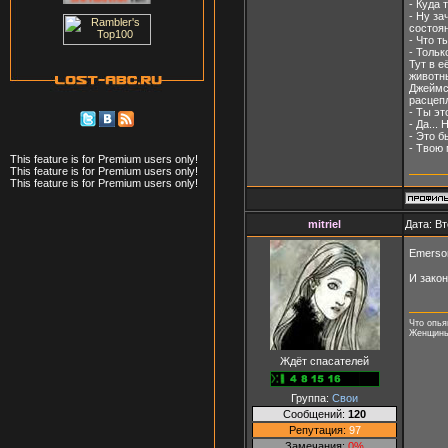
- Куда 
- Ну з
состоян
- Что т
- Тольк
Тут в е
животны
Джеймс 
расцепл
- Ты эт
- Да...
- Это б
- Твою 
This feature is for Premium users only!
This feature is for Premium users only!
This feature is for Premium users only!
mitriel
Дата: Вт
Emerson
И зако
Что опья
Женщины,
Ждёт спасателей
Группа:
Свои
Сообщений:
120
Репутация:
97
Замечания:
0%