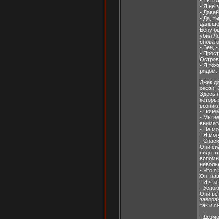
- Ты го
- Я не 
- Давай
- Да, т
дальше
Бену бы
убил Ло
снова о
- Бен, 
- Прост
Остров 
- Я тож
рядом.
Джек до
океан. 
Здесь н
которы
возникл
- Почем
- Мы не
внимате
- Не мо
- Я мог
- Спаси
Они сид
видя эт
вспомни
неволь
- Что с
Он, нав
- И что
- Успок
Они вс
завораж
так и с
- Дезмо