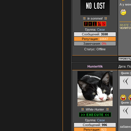
А у мен
le sommeil
SKATE 
ЧОЛИТО
Группа:
Свои
Сообщений:
3598
Репутация:
10647
Замечания:
0%
Статус:
Offline
HunterVik
Дата: П
Quote
(
Quote
(
White Hunter
Группа:
Свои
Сообщений:
996
забавно
Репутация:
923