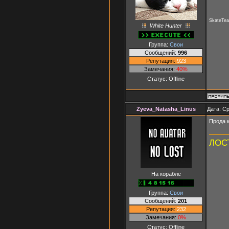
SkateTea
White Hunter
Группа:
Свои
Сообщений:
996
Репутация:
923
Замечания:
40%
Статус:
Offline
Zyeva_Natasha_Linus
Дата: Ср
Прода к
ЛОСТ
На корабле
Группа:
Свои
Сообщений:
201
Репутация:
232
Замечания:
0%
Статус:
Offline