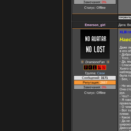
Замечания:
0%
Статус:
Offline
Emerson_girl
Дата: В
XLIII г
Навс
Даже ле
в его о
- Добро
- Тссс,
- Да, м
DramioneFan
- Спаси
Хьюго с
наблюда
Группа:
Свои
была го
Сообщений:
3171
- Бен, 
Репутация:
2667
- Не мо
Замечания:
0%
Она сто
рук.
Статус:
Offline
- Что? 
- Я гов
провела
- О че
- Вот т
пляже.
- Какое
- Да не
широко
Джессик