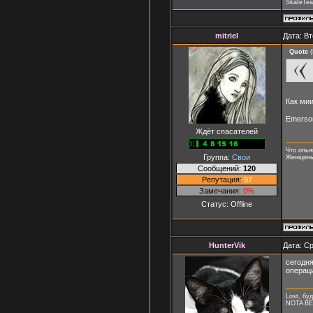
SkateTea
mitriel
Дата: Вт
Quote
(
Как ми
Emerson
Ждёт спасателей
Что опья
Группа:
Свои
Женщины,
Сообщений:
120
Репутация:
97
Замечания:
0%
Статус:
Offline
HunterVik
Дата: Ср
сегодн
операци
Lost, буд
NOTA B