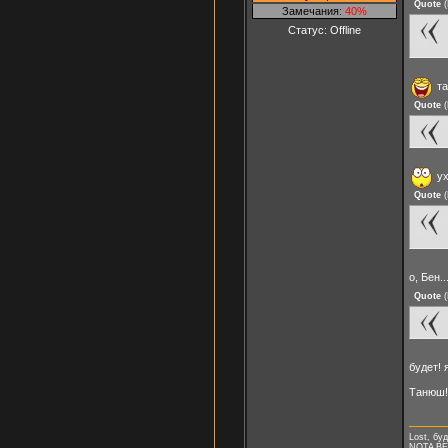
Quote
(
Замечания:
40%
Статус:
Offline
та
Quote
(
ух
Quote
(
о, Бен.
Quote
(
будет! 
Танюш!
Lost, буд
NOTA B