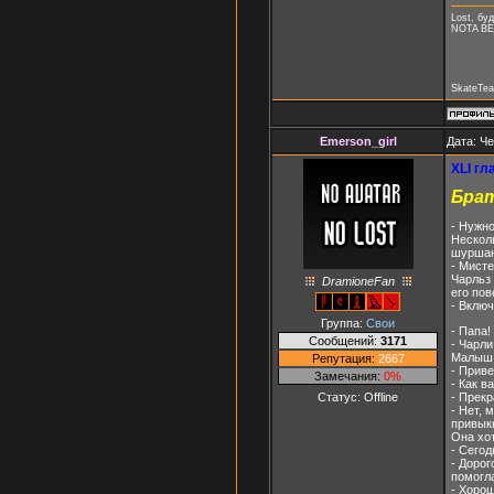
Lost, буд
NOTA B
SkateTea
Emerson_girl
Дата: Че
XLI гл
Бра
- Нужно
Нескол
шуршан
- Мисте
Чарльз 
DramioneFan
его пов
- Включ
Группа:
Свои
- Папа!
Сообщений:
3171
- Чарли
Малыш к
Репутация:
2667
- Приве
Замечания:
0%
- Как в
- Прекр
Статус:
Offline
- Нет, 
привыкн
Она хот
- Сегод
- Дорог
помогла
- Хорош