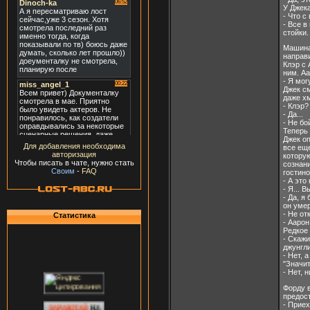
У Джека
- Что с
- Все в
стойки.
Машина
направи
Клэр с 
ним. Аа
- Я мог
Джек см
даже хм
- Клэр?
- Да...
- Не бо
Теперь 
Джек о
Для добавления необходима
все еще
авторизация
которую
Чтобы писать в чате, нужно стать
сознани
Своим
-
FAQ
гостино
- А это
- Я... 
- Да, я
он умер
- Не от
Статистика
- Аарон
Редкое 
- Скажи
джунгл
- Нет,
"Значит
- Нет, 
Форду 
предост
- Приех