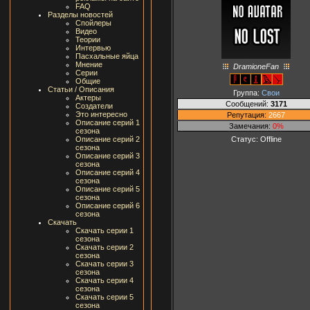
FAQ
Разделы новостей
Спойлеры
Видео
Теории
Интервью
Пасхальные яйца
Мнение
DramioneFan
Серии
Общие
Статьи / Описания
Группа:
Свои
Актеры
Сообщений:
3171
Создатели
Это интересно
Репутация:
2667
Описание серий 1
Замечания:
0%
сезона
Статус:
Offline
Описание серий 2
сезона
Описание серий 3
сезона
Описание серий 4
сезона
Описание серий 5
сезона
Описание серий 6
сезона
Скачать
Скачать серии 1
сезона
Скачать серии 2
сезона
Скачать серии 3
сезона
Скачать серии 4
сезона
Скачать серии 5
сезона