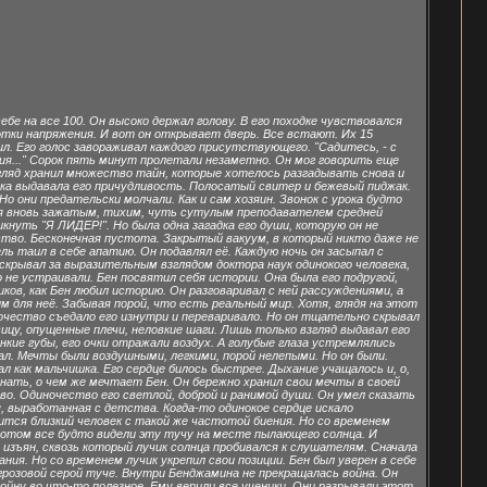
ебе на все 100. Он высоко держал голову. В его походке чувствовался
отки напряжения. И вот он открывает дверь. Все встают. Их 15
л. Его голос завораживал каждого присутствующего. "Садитесь, - с
ция..." Сорок пять минут пролетали незаметно. Он мог говорить еще
взгляд хранил множество тайн, которые хотелось разгадывать снова и
елка выдавала его причудливость. Полосатый свитер и бежевый пиджак.
о они предательски молчали. Как и сам хозяин. Звонок с урока будто
лся вновь зажатым, тихим, чуть сутулым преподавателем средней
кнуть "Я ЛИДЕР!". Но была одна загадка его души, которую он не
ство. Бесконечная пустота. Закрытый вакуум, в который никто даже не
 таил в себе апатию. Он подавлял её. Каждую ночь он засыпал с
скрывал за выразительным взглядом доктора наук одинокого человека,
 не устраивали. Бен посвятил себя истории. Она была его подругой,
ов, как Бен любил историю. Он разговаривал с ней рассуждениями, а
 для неё. Забывая порой, что есть реальный мир. Хотя, глядя на этот
очество съедало его изнутри и переваривало. Но он тщательно скрывал
ицу, опущенные плечи, неловкие шаги. Лишь только взгляд выдавал его
кие губы, его очки отражали воздух. А голубые глаза устремлялись
ал. Мечты были воздушными, легкими, порой нелепыми. Но он были.
л как мальчишка. Его сердце билось быстрее. Дыхание учащалось и, о,
узнать, о чем же мечтает Бен. Он бережно хранил свои мечты в своей
во. Одиночество его светлой, доброй и ранимой души. Он умел сказать
 выработанная с детства. Когда-то одинокое сердце искало
ится близкий человек с такой же частотой биения. Но со временем
 потом все будто видели эту тучу на месте пылающего солнца. И
изъян, сквозь который лучик солнца пробивался к слушателям. Сначала
ния. Но со временем лучик укрепил свои позиции. Бен был уверен в себе
 грозовой серой туче. Внутри Бенджамина не прекращалась война. Он
ойну во что-то полезное. Ему верили все ученики. Они разрывали этот