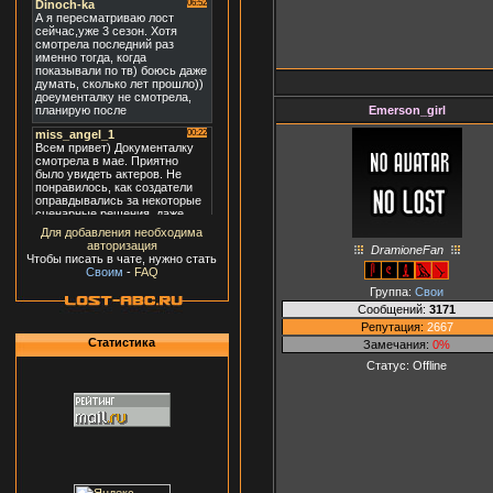
Emerson_girl
Для добавления необходима
авторизация
DramioneFan
Чтобы писать в чате, нужно стать
Своим
-
FAQ
Группа:
Свои
Сообщений:
3171
Репутация:
2667
Статистика
Замечания:
0%
Статус:
Offline