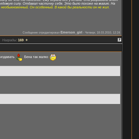
еведомую силу. Отдавал частичку себя. Это было похоже на магию. На
 необыкновенный. Он особенный. В какой бы реальности он не жил.
Emerson_girl
Сообщение отредактировал
-
Четверг, 18.03.2010, 12:24
+
Награды:
169
 издавать
Бена так жалко