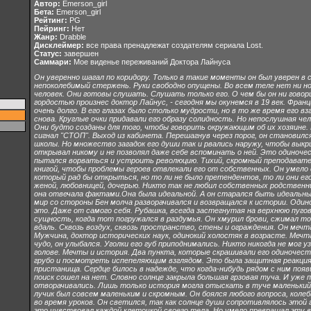
Автор:
Emerson_girl
Бета:
Emerson_girl
Рейтинг:
PG
Пейринг:
Нет
Жанр:
Drabble
Дисклеймер:
все права пренадлежат создателям сериала Lost.
Статус:
завершен
Саммари:
Мое виденье переживаний Доктора Лайнуса
Он уверенно шагал по коридору. Только в такие моменты он был уверен в с
непоколебимый стержень. Руки свободно опущены. Во всем теле нет ни н
человек. Они готовы слушать. Слушать только его. О чем бы он ни говори
гордостью произнес доктор Лайнус, - сегодня мы окунемся в 19 век. Фран
очень долго. В его глазах было столько мудрости, но в то же время его 
снова. Круглые очки придавали его образу солидность. Но непослушная ч
Они будто созданы для того, чтобы говорить окружающим об их хозяине. Н
сигнал "СТОП". Выход из кабинета. Перешагнув через порог, он станови
школы. Но множество загадок его души так и рвались наружу, чтобы выкри
открывал никому и не позволял даже себе вспоминать о ней. Это одиноче
пытался ворваться и устроить революцию. Тихий, скромный преподаватель
книгой, чтобы проблемы героев отвлекали его от собственных. Он умело 
который рад бы открыться, но то ли не было претендентов, то ли они его
женой, любовницей, дочерью. Никто так не любил собственных родственник
она отвечала фактами.Она была идеальной. А он старался быть идеальным
мир со стороны Бен молча разворачивался и возвращался к истории. Один
это. Даже от самого себя. Рубашка, всегда застегнутая на верхнюю пугов
сущность, когда тот погружался в раздумья. Он хмурил брови, сжимал тон
вдаль. Сквозь воздух, сквозь пространство, стены и ограждения. Он мечт
Мужчина, доктор исторических наук, одинокий холостяк в возрасте. Мечта
чудо, он улыбался. Уголки его губ приподнимались. Никто никогда не мог 
голове. Мечты и история. Два пункта, которые скрашивали его одиночест
грубо и посмотреть испепеляющим взглядом. Это была защитная реакция,
пристанища. Сердце билось в надежде, что когда-нибудь рядом с ним появ
поиск сошел на нет. Словно солнце закрыла большая грзовая туча. И уже
отворачивались. Лишь только история могла отыскать в туче маленький 
лучик был совсем маленьким и скромным. Он боялся любого вопроса, колеба
во время уроков. Он светился, так как солнце души сопротивлялось этой
это чувствовал каждой клеточкой своего тела. Но умело превращал эту в