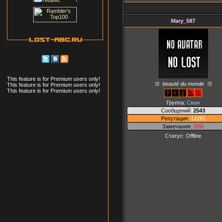
Mary_587
This feature is for Premium users only!
beauté du monde
This feature is for Premium users only!
This feature is for Premium users only!
Группа:
Свои
Сообщений:
2543
Репутация:
12291
Замечания:
20%
Статус:
Offline