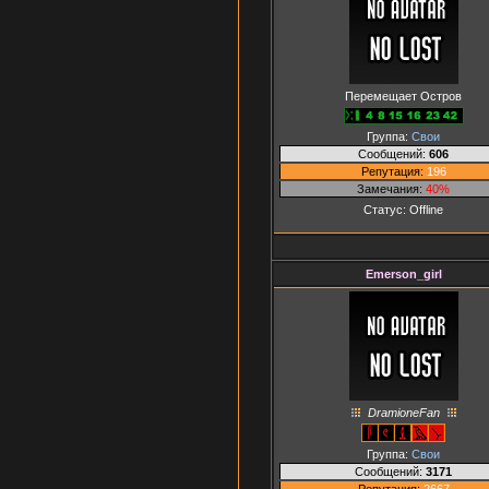
Перемещает Остров
Группа:
Свои
Сообщений:
606
Репутация:
196
Замечания:
40%
Статус:
Offline
Emerson_girl
DramioneFan
Группа:
Свои
Сообщений:
3171
Репутация:
2667