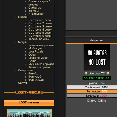
Скачать серии 6
сезона
Субтитры
Бонусы
Инструкции
Онлайн
Смотреть 1 сезон
Смотреть 2 сезон
Смотреть 3 сезон
Смотреть 4 сезон
Смотреть 5 сезон
Смотреть 6 сезон
Телеканал ABC
devyatka
Медиа
Рекламные ролики
Мобизоды
Lost Puzzle
Обои
Lost:The Video
Game
Музыка из сериала
Книги из сериала
Фан-уголок
Liverpool FC
Фан-Арт
Фан-Клуб
Фан-Фикшн
Форум
Группа:
Свои
Сообщений:
1095
Репутация:
505
Замечания:
20%
Статус:
Offline
LOST магазин