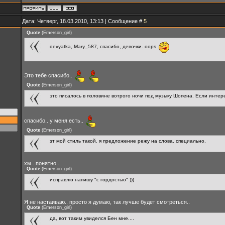
Дата: Четверг, 18.03.2010, 13:13 | Сообщение #
5
Quote
(
Emerson_girl
)
devyatka, Mary_587, спасибо, девочки. oops
Это тебе спасибо..
Quote
(
Emerson_girl
)
это писалось в половине вотрого ночи под музыку Шопена. Если инте
спасибо.. у меня есть..
Quote
(
Emerson_girl
)
эт мой стиль такой. я предложение режу на слова. специально.
хм.. понятно..
Quote
(
Emerson_girl
)
исправлю напишу "с гордостью" )))
Я не настаиваю.. просто я думаю, так лучше будет смотреться..
Quote
(
Emerson_girl
)
да, вот таким увиделся Бен мне....