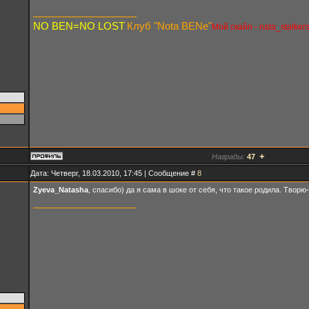
NO BEN=NO LOST
Клуб "Nota BENe"
Мой скайп - nata_stalker
+
Награды:
47
Дата: Четверг, 18.03.2010, 17:45 | Сообщение #
8
Zyeva_Natasha
, спасибо) да я сама в шоке от себя, что такое родила. Творю