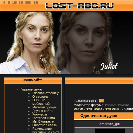
Меню сайта
Главное меню
Главная страница
О сериале
LOST на
1
Страница
1
из
1
мобильный
Модератор форума:
,
Poisoned
PoMarKa
Магазин одежды
Форум
»
Фан Раздел
»
Фан Фикшн
»
Одино
Друзья сайта
Конкурсы
Одиночество души
Гостевая книга
Мы ВКонтакте
Emerson_girl
Обратная связь
Размещение
рекламы на сайте