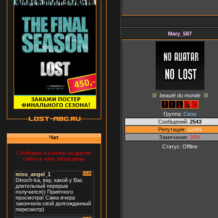
Mary_587
beauté du monde
Группа:
Свои
Сообщений:
2543
Репутация:
12291
Замечания:
20%
Чат
Статус:
Offline
Спойлеры и ссылки на другие
сайты в чате запрещены