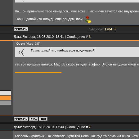
Да... он правильно тебе увиделся.. мне тоже.. Так и чувствуется его внутренн
Таань, давай что-нибудь еще придумывай!
+
Награды:
1704
Дата: Четверг, 18.03.2010, 13:41 | Сообщение #
6
Quote
(
Mary_587
)
Таань, давай что-нибудь еще придумывай!
так вот придумывается. Mactub скоро выйдет в эфир. Это он не одной мной н
Дата: Четверг, 18.03.2010, 17:44 | Сообщение #
7
Классный фанфик. Так описала, чувства Бена, как буд-то сама им была. Это 