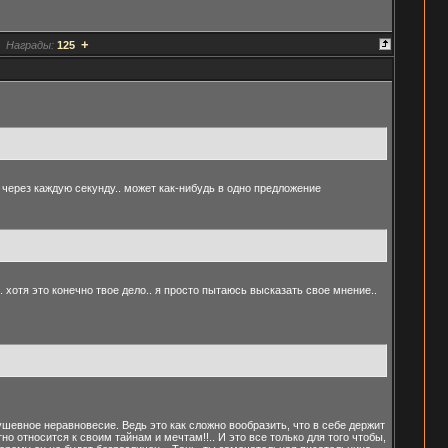
+
Награды:
125
я через каждую секунду.. может как-нибудь в одно предложение
.. хотя это конечно твое дело.. я просто пытаюсь высказать свое мнение..
душевное неравновесие. Ведь это как сложно вообразить, что в себе держит
но относится к своим тайнам и мечтам!!.. И это все только для того чтобы,