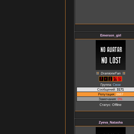
Emerson_girl
DramioneFan
Группа:
Свои
Сообщений:
3171
Репутация:
2667
Замечания:
0%
Статус:
Offline
Zyeva_Natasha