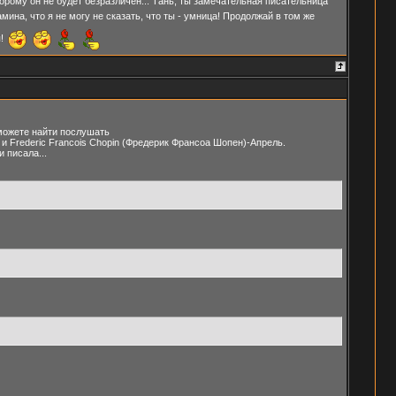
орому он не будет безразличен... Тань, ты замечательная писательница
на, что я не могу не сказать, что ты - умница! Продолжай в том же
я!
 можете найти послушать
 и Frederic Francois Chopin (Фредерик Франсоа Шопен)-Апрель.
 писала...