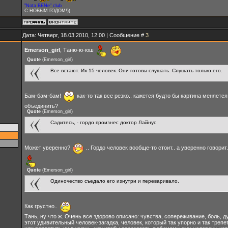
"Nota BENe" club
С НОВЫМ ГОДОМ!))
Дата: Четверг, 18.03.2010, 12:00 | Сообщение #
3
Emerson_girl
, Таню-ю-юш
Quote
(
Emerson_girl
)
Все встают. Их 15 человек. Они готовы слушать. Слушать только его.
Бам-бам-бам!
как-то так все резко.. кажется будто бы картина меняетс
объединить?
Quote
(
Emerson_girl
)
Садитесь, - гордо произнес доктор Лайнус
Может уверенно?
.. Гордо человек вообще-то стоит.. а уверенно говорит
Quote
(
Emerson_girl
)
Одиночество съедало его изнутри и переваривало.
Как грустно..
Тань, ну что ж. Очень все здорово описано: чувства, сопереживание, боль, 
этот удивительный человек-загадка, человек, который так упорно и так трепет