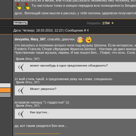
или воплотить их в жизнь, или чтобы рассказать любимому ему человеку, кот
Ты настолько тонко и изящно передала всю полноценность Бенджами
духе.. Воплощай свои мысли в рассказ, у тебя ооочень здоровски получаетс
+
Награды:
1704
Дата: Четверг, 18.03.2010, 12:23 | Сообщение #
4
devyatka
,
Mary_587
, спасибо, девочки.
это писалось в половине вотрого ночи под музыку Шопена. Если интересно,
Frederic Francois Chopin (Фредерик Франсоа Шопен) - Ноктюрн до-диез минор
Чувственная такая музыка, лирика. И как пошел Бен... Пофиг, что ночь. Села и
Quote
(
Mary_587
)
может как-нибудь в одно предложение объединить?
эт мой стиль такой. я предложение режу на слова. специально.
Quote
(
Mary_587
)
Может уверенно?
исправлю напишу "с гордостью" )))
Quote
(
Mary_587
)
Как грустно..
да, вот таким увиделся Бен мне....