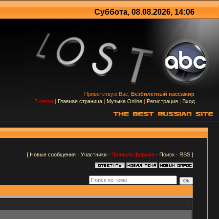
Суббота, 08.08.2026, 14:06
Приветствую Вас,
Безбилетный пассажир
7 сезон
|
Главная страница
|
Музыка Online
|
Регистрация
|
Вход
[
Новые сообщения
·
Участники
·
Правила форума
·
Поиск
·
RSS
]