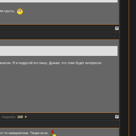
яя грусть.
аписан. Я и подругой его пишу. Думаю, что тоже будет интересно
+
Награды:
169
чт-то невероятное. Твори исче.