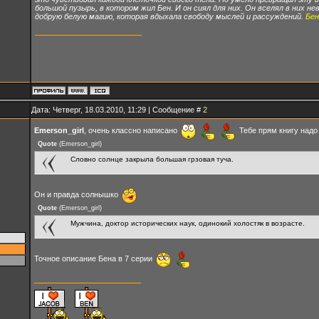
большой пузырь, в котором жил Бен. И он сиял для них. Он вселял в них н
добрую белую магию, которая вдыхала свободу мыслей и рассуждений.
Бен
Дата: Четверг, 18.03.2010, 11:29 | Сообщение #
2
Emerson_girl
, очень классно написано
Тебе прям книгу надо
Quote
(
Emerson_girl
)
Словно солнце закрыла большая грзовая туча.
Он и правда солнышко
Quote
(
Emerson_girl
)
Мужчина, доктор исторических наук, одинокий холостяк в возрасте.
Точное описание Бена в 7 серии