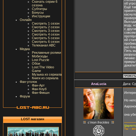
Скачать серии 6
об угро
сезона
Ещё там
Субтитры
принято
Бонусы
каснула
Инструкции
проверя
Онлайн
Выхода 
Смотреть 1 сезон
воду, н
Смотреть 2 сезон
с други
Смотреть 3 сезон
совсем 
Смотреть 4 сезон
протёрл
Смотреть 5 сезон
ей стал
Смотреть 6 сезон
пробива
Телеканал ABC
раз Кле
Медиа
Пять ми
Рекламные ролики
разруши
Мобизоды
личике
Lost Puzzle
прикрыт
Обои
докатил
Lost:The Video
Game
Музыка из сериала
Книги из сериала
Фан-уголок
AnaLucia
Дата: Ср
Фан-Арт
Фан-Клуб
Интере
Фан-Фикшн
Форум
Но непо
Аароном
она убе
LOST магазин
c'mon freckles
Шарлотта
Ты – мо