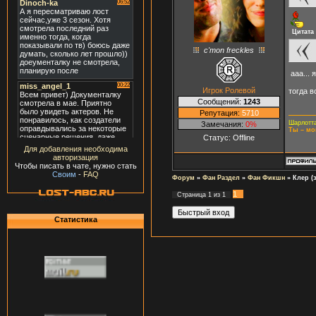
Цитата
c'mon freckles
ааа... 
Игрок Ролевой
тогда 
Сообщений:
1243
Репутация:
5710
Шарлотта
Замечания:
0%
Ты – мо
Статус:
Offline
Для добавления необходима
авторизация
Чтобы писать в чате, нужно стать
Своим
-
FAQ
Форум
»
Фан Раздел
»
Фан Фикшн
»
Клер (
1
Страница
1
из
1
Статистика