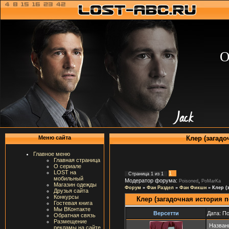
О
Клер (загад
Меню сайта
Главное меню
Главная страница
О сериале
LOST на
1
Страница
1
из
1
мобильный
Модератор форума:
,
Poisoned
PoMarKa
Магазин одежды
Форум
»
Фан Раздел
»
Фан Фикшн
»
Клер (
Друзья сайта
Конкурсы
Клер (загадочная история
Гостевая книга
Мы ВКонтакте
Версетти
Дата: П
Обратная связь
Размещение
Назван
рекламы на сайте