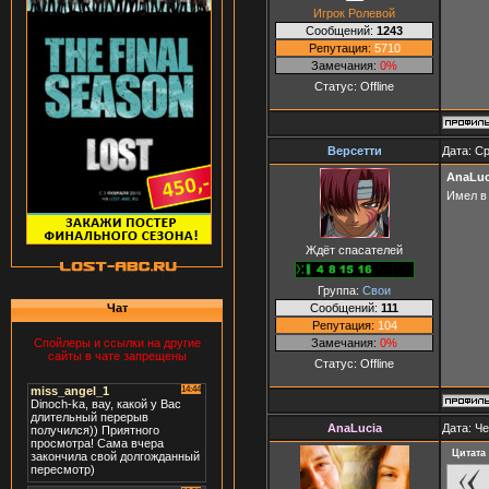
Игрок Ролевой
Сообщений:
1243
Репутация:
5710
Замечания:
0%
Статус:
Offline
Версетти
Дата: Ср
AnaLuc
Имел в
Ждёт спасателей
Группа:
Свои
Сообщений:
111
Чат
Репутация:
104
Замечания:
0%
Спойлеры и ссылки на другие
сайты в чате запрещены
Статус:
Offline
AnaLucia
Дата: Че
Цитата