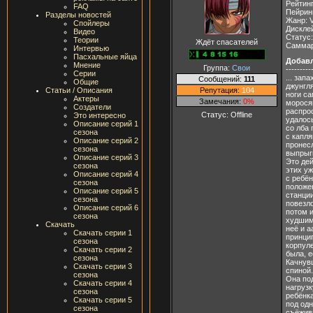
Рейтинг
FAQ
Пейринг
Разделы новостей
Жанр: V
Спойлеры
Дискле
Видео
Статус
Теории
Ждёт спасателей
Саммари
Интервью
Пасхальные яйца
Добав
Мнение
Группа:
Свои
---------
Серии
... зап
Сообщений:
111
Общие
джунгля
Репутация:
104
Статьи / Описания
ноги са
Актеры
Замечания:
0%
морося
Создатели
распрос
Статус:
Offline
Это интересно
удалос
Описание серий 1
со лба
сезона
с капля
Описание серий 2
пронес
сезона
выпрыги
Описание серий 3
Это дей
сезона
этих уж
Описание серий 4
с ребён
сезона
положен
Описание серий 5
станции
сезона
повезл
Описание серий 6
потом и
сезона
худшим 
Скачать
неё и а
Скачать серии 1
принцип
сезона
корпул
Скачать серии 2
была, е
сезона
Качнув
Скачать серии 3
спиной.
сезона
Она под
Скачать серии 4
нагруз
сезона
ребёнка
Скачать серии 5
под од
сезона
съёжив