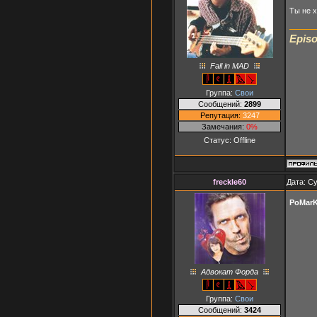
Ты не х
Episo
Fall in MAD
Группа:
Свои
Сообщений:
2899
Репутация:
3247
Замечания:
0%
Статус:
Offline
freckle60
Дата: Су
PoMar
Адвокат Форда
Группа:
Свои
Сообщений:
3424