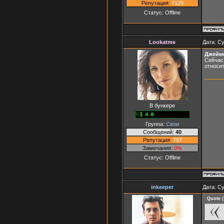
Репутация:
7129
Статус:
Offline
Lookatme
Дата: Су
Джейм
Сейчас 
относит
В бункере
Группа:
Свои
Сообщений:
40
Репутация:
797
Замечания:
0%
Статус:
Offline
inkeeper
Дата: Су
Quote
(