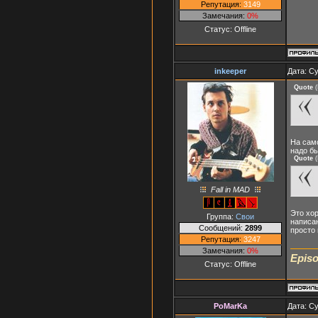
Репутация:
3149
Замечания:
0%
Статус:
Offline
inkeeper
Дата: Су
Quote
(
На само
надо б
Quote
(
Fall in MAD
Это хор
Группа:
Свои
написан
Сообщений:
2899
просто
Репутация:
3247
Замечания:
0%
Episo
Статус:
Offline
PoMarKa
Дата: Су