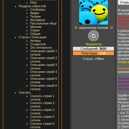
FAQ
Разделы новостей
Спойлеры
В наше
Видео
листков
Теории
Единст
Интервью
порногр
Пасхальные яйца
героев.
Мнение
их чувс
окруженная пеплом
Серии
о рейт
Общие
Наша г
Статьи / Описания
творени
Актеры
в школе
Модератор
Создатели
фанфик
Это интересно
приходи
Сообщений:
3025
Описание серий 1
достигн
Репутация:
7129
сезона
фанфик
Описание серий 2
возможн
Статус:
Offline
сезона
Чтобы 
Описание серий 3
сезона
по ваш
Описание серий 4
органи
сезона
Уважае
Описание серий 5
проверя
сезона
произв
Описание серий 6
ваш мо
сезона
Скачать
[spoil
Скачать серии 1
выбор —
сезона
Начало.
Скачать серии 2
2. Джей
сезона
3. frec
Скачать серии 3
- стр. 
сезона
4. Look
Скачать серии 4
5. inke
сезона
Исповед
Скачать серии 5
6. Проп
сезона