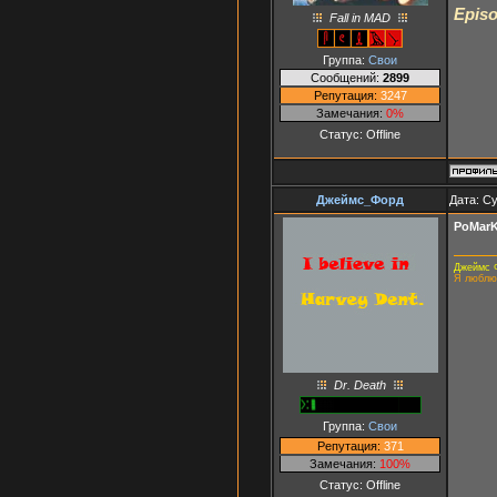
Episo
Fall in MAD
Группа:
Свои
Сообщений:
2899
Репутация:
3247
Замечания:
0%
Статус:
Offline
Джеймс_Форд
Дата: Су
PoMar
Джеймс 
Я люблю
Dr. Death
Группа:
Свои
Репутация:
371
Замечания:
100%
Статус:
Offline