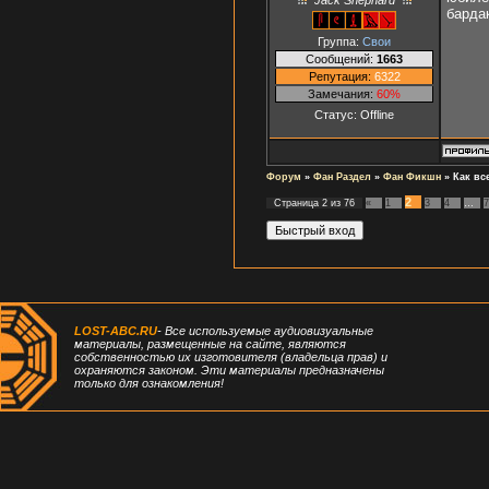
бардак
Группа:
Свои
Сообщений:
1663
Репутация:
6322
Замечания:
60%
Статус:
Offline
Форум
»
Фан Раздел
»
Фан Фикшн
»
Как вс
2
Страница
2
из
76
«
1
3
4
…
7
LOST-ABC.RU
- Все используемые аудиовизуальные
материалы, размещенные на сайте, являются
собственностью их изготовителя (владельца прав) и
охраняются законом. Эти материалы предназначены
только для ознакомления!