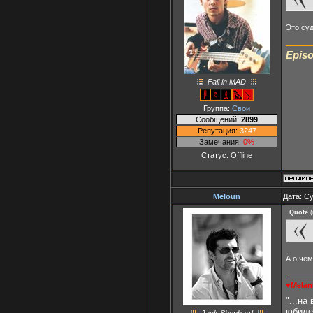
Это суд
Episo
Fall in MAD
Группа:
Свои
Сообщений:
2899
Репутация:
3247
Замечания:
0%
Статус:
Offline
Meloun
Дата: Су
Quote
(
А о че
♥Melan
"...н
юбиле
Jack Shephard