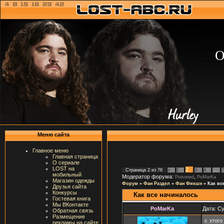
О
Меню сайта
Главное меню
Главная страница
О сериале
LOST на
2
Страница
2
из
76
«
1
3
4
…
7
мобильный
Модератор форума:
,
Poisoned
PoMarKa
Магазин одежды
Форум
»
Фан Раздел
»
Фан Фикшн
»
Как вс
Друзья сайта
Конкурсы
Как все начиналось
Гостевая книга
Мы ВКонтакте
PoMarKa
Дата: Су
Обратная связь
Размещение
с этого
рекламы на сайте