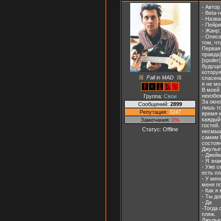
- Автор
- Beta-
- Назв
- Пейри
- Жанр:
- Описа
том, чт
Первая 
правда)
[spoile
будущее
которую
Fall in MAD
спасени
я не мо
В моей 
неизбеж
Группа:
Свои
За окно
Сообщений:
2899
лишь то
Репутация:
3247
время к
каждый 
Замечания:
0%
гостей.
Статус:
Offline
несмыш
самим Г
состоян
Джулье
- Джейм
- Я зна
- Уже с
есть п
- У мен
меня по
- Как я
- Ты д
- Да
-Тогда
пляж.
Джульет