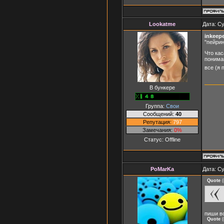
Lookatme
Дата: Су
inkeep
"пейрин
Что кас
понимаю
все (я 
В бункере
Группа:
Свои
Сообщений:
40
Репутация:
797
Замечания:
0%
Статус:
Offline
PoMarKa
Дата: Су
Quote
(
пиши вс
Quote
(