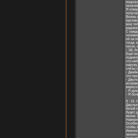
поцелуя
незаче
Я отвер
получа
Волны н
против
мне теп
радоват
С каждо
человек
её на п
тогда, 
песок, 
- Эй, б
Ещё не
подняла
что-ни
наружу.
слёзы 
- Джей
что пр
- Джулс
исправи
вернут
- Я ду
- Я бо
8 : 15.
Джулье
белой п
будет 
жизни. 
Наверно
Особенн
чтобы э
Именно
звонил 