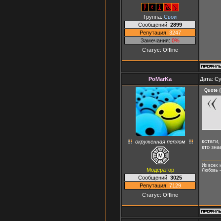
Группа:
Свои
Сообщений:
2899
Репутация:
3247
Замечания:
0%
Статус:
Offline
PoMarKa
Дата: Су
Quote
(
кстати,
окруженная пеплом
кто зна
Из всех 
Модератор
Любовь -
Сообщений:
3025
Репутация:
7129
Статус:
Offline