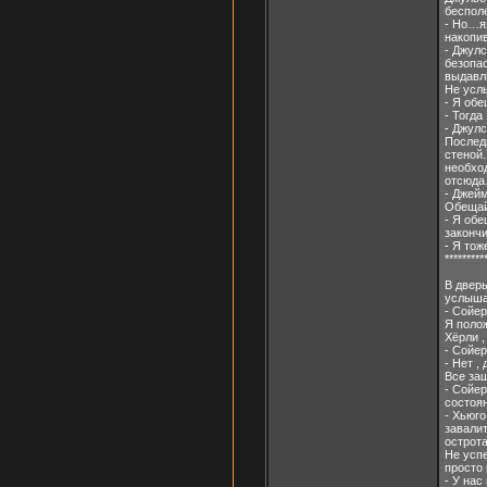
беспол
- Но…яя
накопив
- Джулс
безопас
выдавл
Не услы
- Я обе
- Тогда
- Джулс
Последн
стеной.
необход
отсюда.
- Джей
Обещай
- Я обе
закончи
- Я тож
*********
В дверь
услыша
- Сойер
Я полож
Хёрли ,
- Сойер
- Нет ,
Все заш
- Сойер
состоян
- Хьюго
завали
острота
Не успе
просто 
- У нас