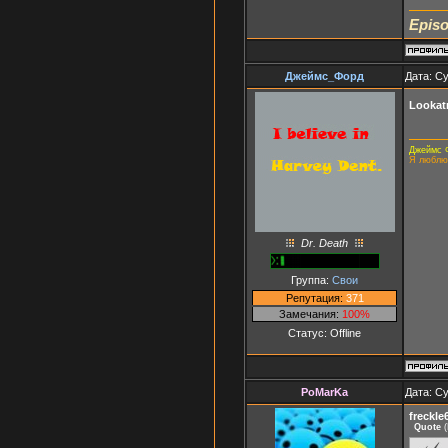
Episo
Джеймс_Форд
Дата: Су
Looka
Джеймс 
Я люблю
Dr. Death
Группа:
Свои
Репутация:
371
Замечания:
100%
Статус:
Offline
PoMarKa
Дата: Су
freckle
Quote
(