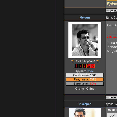
Episo
Meloun
Дата: Су
Хм.....
♥Melan
"...н
юбиле
бардак
Jack Shephard
Группа:
Свои
Сообщений:
1663
Репутация:
6322
Замечания:
60%
Статус:
Offline
inkeeper
Дата: Су
Quote
(