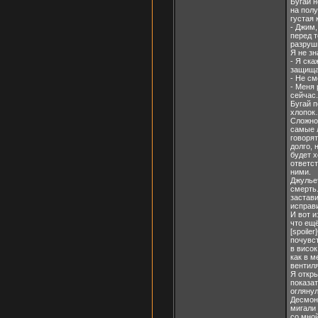
Бугай н
на полу
густая 
- Джим,
перед т
разруши
Я не зн
- Я ска
защища
- Не см
- Меня 
сейчас.
Бугай п
хлопо
Сложно 
самые 
говорят
долго, 
будет х
ответст
ними.
Джулье
смерть
застави
исправ
И вот и
что ещё
[spoile
почувст
в висок
как в м
вентиля
Я откры
показат
оглянул
Десмонд
мигали 
со мной