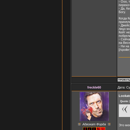
- Ооо, 
перекоч
- Да, К
Богу.
Когда 
принялс
- Джейс
лицо ма
Кейт н
побрели
- Сейча
на Вес
- Ни на
[/spoiler
freckle60
Дата: Су
Looka
Quote
(
Адвокат Форда
Это ме