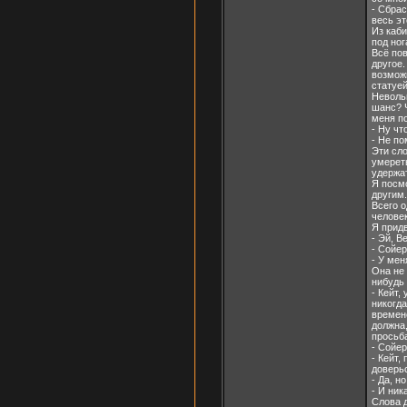
- Сбрас
весь э
Из каб
под ног
Всё пов
другое.
возмож
статуе
Невольн
шанс? Ч
меня п
- Ну чт
- Не п
Эти сло
умереть
удержа
Я посмо
другим.
Всего о
челове
Я придв
- Эй, В
- Сойер
- У ме
Она не
нибудь
- Кейт,
никогда
времен
должна,
просьба
- Сойер
- Кейт,
доверь
- Да, н
- И ник
Слова д