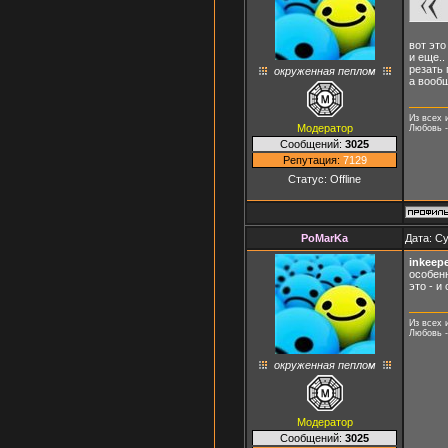
вот это
и еще..
резать 
окруженная пеплом
а вообщ
Из всех 
Модератор
Любовь -
Сообщений:
3025
Репутация:
7129
Статус:
Offline
PoMarKa
Дата: Су
inkeep
особенн
это - и
Из всех 
Любовь -
окруженная пеплом
Модератор
Сообщений:
3025