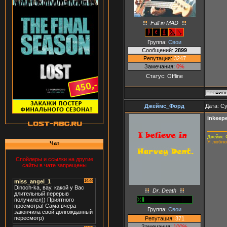
Fall in MAD
Группа:
Свои
Сообщений:
2899
Репутация:
3247
Замечания:
0%
Статус:
Offline
Джеймс_Форд
Дата: Су
inkeep
Джеймс 
Я люблю
Чат
Спойлеры и ссылки на другие
сайты в чате запрещены
Dr. Death
Группа:
Свои
Репутация:
371
Замечания:
100%