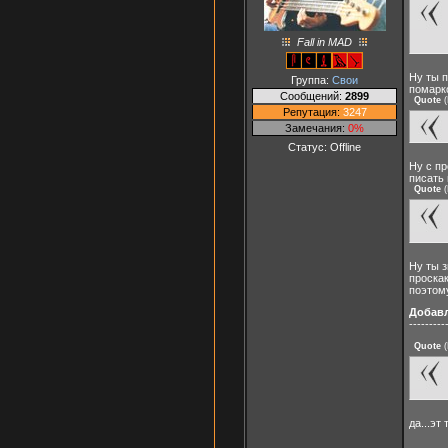
Fall in MAD
Ну ты п
Группа:
Свои
помарко
Сообщений:
2899
Quote
(
Репутация:
3247
Замечания:
0%
Статус:
Offline
Ну с пр
писать 
Quote
(
Ну ты з
проскак
поэтом
Добав
---------
Quote
(
да...эт