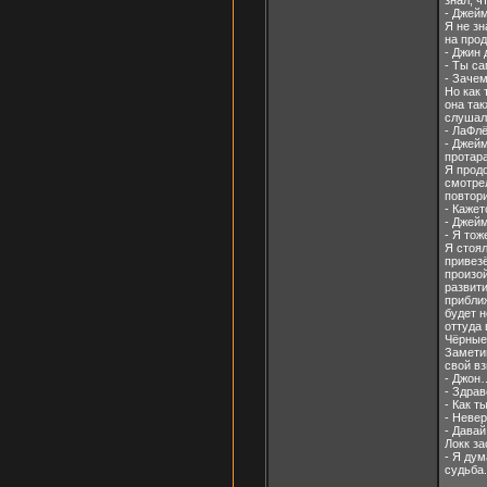
знал, ч
- Джейм
Я не зн
на прод
- Джин
- Ты са
- Зачем
Но как 
она так
слушал
- ЛаФл
- Джейм
протара
Я продо
смотрел
повтори
- Кажет
- Джей
- Я тож
Я стоял
привезё
произо
развит
приближ
будет н
оттуда 
Чёрные
Заметив
свой вз
- Джон
- Здрав
- Как т
- Невер
- Дава
Локк за
- Я дум
судьба.[