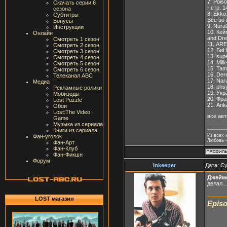
7. Pois
Скачать серии 6
- стр. 1
сезона
8. Ekko
Субтитры
Все во 
Бонусы
9. Nura
Инструкции
10. Кей
Онлайн
and Dre
Смотреть 1 сезон
11. ARET
Смотреть 2 сезон
12. БиН
Смотреть 3 сезон
13. sup
Смотреть 4 сезон
14. Mil
Смотреть 5 сезон
15. Tam
Смотреть 6 сезон
16. Der
Телеканал ABC
17. Nar
Медиа
18. phs
Рекламные ролики
19. Укр
Мобизоды
20. Фрай
Lost Puzzle
21. Ank
Обои
Lost:The Video
все авт
Game
Музыка из сериала
Книги из сериала
Из всех 
Фан-уголок
Любовь -
Фан-Арт
Фан-Клуб
Фан-Фикшн
Форум
inkeeper
Дата: Су
Джейм
делал...
LOST магазин
Episo