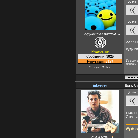
Quote
(
Quote
(
окруженная пеплом
АААААА.
буду пи
Модератор
Сообщений:
3025
Из всех 
Репутация:
7129
Любовь -
Статус:
Offline
inkeeper
Дата: Су
Quote
(
главное
Я вот д
Episo
Fall in MAD