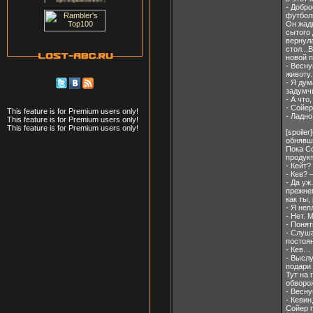
- Добро
футбол
Он жадн
сытого 
вернул
стол...
новой 
- Весну
животу.
- Я дум
задумч
- А что
- Сойер
This feature is for Premium users only!
- Ладно
This feature is for Premium users only!
This feature is for Premium users only!
[spoile
обнявши
Пока Со
продукт
- Кейт?
- Кев? 
- Да уж
прежнем
как ты,
- Я неп
- Нет. 
- Поня
- Слуша
постоян
- Кев…
- Выслу
подари
Тут на 
обворож
- Весн
- Кеви
Сойер п