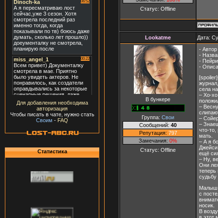
Статус:
Offline
Lookatme
Дата: Су
- Автор
- Назва
- Пейри
- Описа
[spoile
журнал,
села на
– Хо-хо
В бункере
положил
Для добавления необходима
– Весну
авторизация
слипают
Чтобы писать в чате, нужно стать
Группа:
Свои
– Сойер
Своим
-
FAQ
– Знаеш
Сообщений:
40
что-то,
Репутация:
797
мать.
Замечания:
0%
– А я б
Джейси.
Статус:
Offline
Статистика
ещё сил
– Ну, в
Они леж
теперь 
судьбу 
Малыш з
с посте
внимате
носик.
В возду
в этот