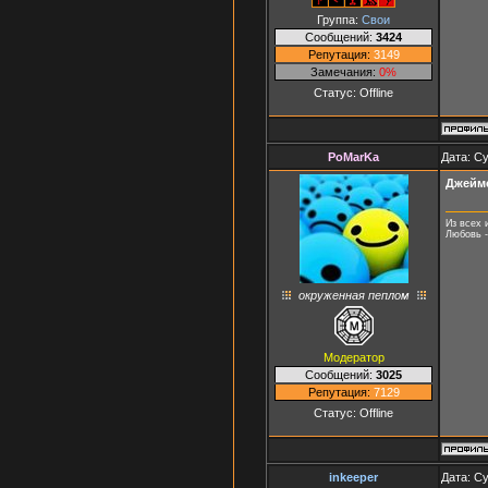
Группа:
Свои
Сообщений:
3424
Репутация:
3149
Замечания:
0%
Статус:
Offline
PoMarKa
Дата: Су
Джейм
Из всех 
Любовь -
окруженная пеплом
Модератор
Сообщений:
3025
Репутация:
7129
Статус:
Offline
inkeeper
Дата: Су