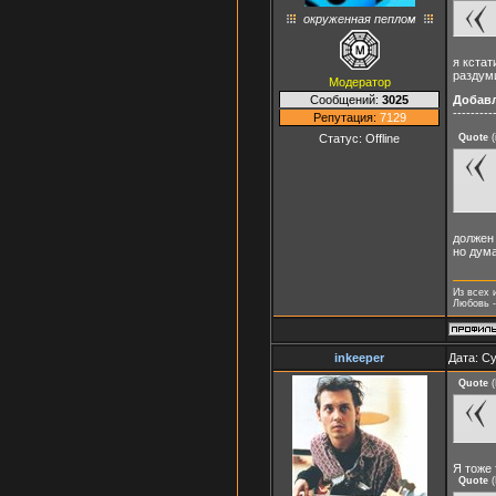
окруженная пеплом
я кстат
раздуми
Модератор
Сообщений:
3025
Добав
---------
Репутация:
7129
Статус:
Offline
Quote
(
должен 
но дума
Из всех 
Любовь -
inkeeper
Дата: Су
Quote
(
Я тоже
Quote
(