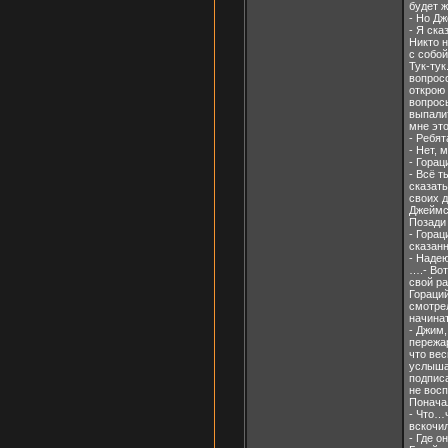
будет ж
- Но Дж
- Я ска
Никто 
с собой
Тук-тук
вопросо
открою
вопросы
выпалит
мне это
- Ребя
- Нет, 
- Горац
- Всё т
сказать
своих д
Джеймса
Позади 
- Горац
сказанн
- Надею
….- Вот
свой ра
Гораций
смотрел
начинат
- Джим
пережар
что вес
услышат
подписа
не вос
Понача
- Что…ч
вскочил
- Где о