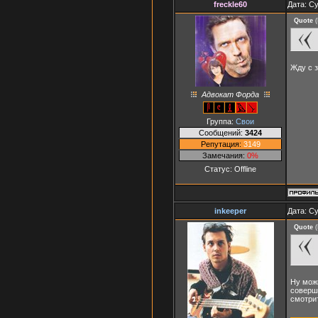
freckle60
Дата: Су
Quote
(
Жду с 
Адвокат Форда
Группа:
Свои
Сообщений:
3424
Репутация:
3149
Замечания:
0%
Статус:
Offline
inkeeper
Дата: Су
Quote
(
Ну можн
соверше
смотри