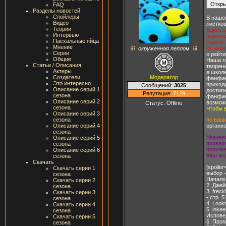
FAQ
Разделы новостей
Спойлеры
В наше
Видео
листков
Теории
Единст
Интервью
порногр
Пасхальные яйца
героев.
Мнение
их чувс
окруженная пеплом
Серии
о рейт
Общие
Наша г
Статьи / Описания
творени
Актеры
в школе
Модератор
Создатели
фанфик
Это интересно
приходи
Сообщений:
3025
Описание серий 1
достигн
Репутация:
7129
сезона
фанфик
Описание серий 2
возможн
Статус:
Offline
сезона
Чтобы 
Описание серий 3
сезона
по ваш
Описание серий 4
органи
сезона
Уважае
Описание серий 5
проверя
сезона
произв
Описание серий 6
ваш мо
сезона
Скачать
[spoil
Скачать серии 1
выбор —
сезона
Начало.
Скачать серии 2
2. Джей
сезона
3. frec
Скачать серии 3
- стр. 
сезона
4. Look
Скачать серии 4
5. inke
сезона
Исповед
Скачать серии 5
6. Проп
сезона