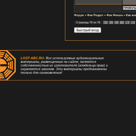
Форум
»
Фан Раздел
»
Фан Фикшн
»
Как вс
Страница
76
из
76
«
1
2
…
74
75
LOST-ABC.RU
- Все используемые аудиовизуальные
материалы, размещенные на сайте, являются
собственностью их изготовителя (владельца прав) и
охраняются законом. Эти материалы предназначены
только для ознакомления!