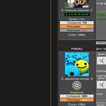
А где 
Ожившая убиенная
толь
неза
Группа:
Свои
Сообщений:
719
Репутация:
2062
Замечания:
60%
Статус:
Offline
PoMarKa
Дата: Че
Quote
(
в болта
а для 
Quote
(
окруженная пеплом
Модератор
спсб
Сообщений:
3025
Репутация:
7129
Из всех 
Статус:
Offline
Любовь -