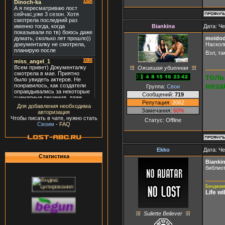
Biankina
Дата: Че
moidod
Насколь
Вэл, та
Ожившая убиенная
толь
неза
Группа:
Свои
Сообщений:
719
Репутация:
2062
Для добавления необходима
Замечания:
60%
авторизация
Чтобы писать в чате, нужно стать
Статус:
Offline
Своим
-
FAQ
Ekko
Дата: Че
Статистика
Bianki
библиот
Бенджами
Life w
Suliette Believer