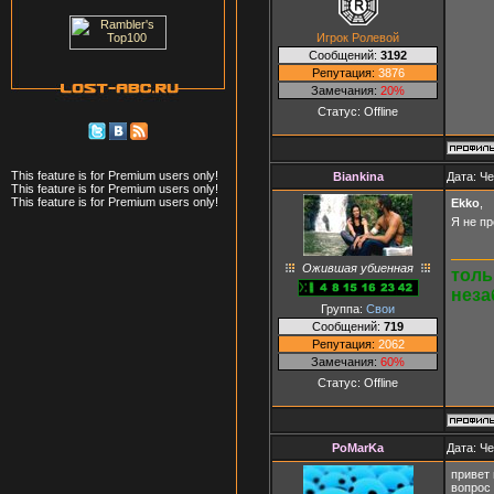
Игрок Ролевой
Сообщений:
3192
Репутация:
3876
Замечания:
20%
Статус:
Offline
This feature is for Premium users only!
Biankina
Дата: Че
This feature is for Premium users only!
This feature is for Premium users only!
Ekko
,
Я не п
Ожившая убиенная
толь
неза
Группа:
Свои
Сообщений:
719
Репутация:
2062
Замечания:
60%
Статус:
Offline
PoMarKa
Дата: Че
привет 
вопрос 