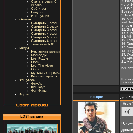
7. Pois
Скачать серии 6
- стр. 1
сезона
8. Ekko
Субтитры
Все во 
Бонусы
9. Nura
Инструкции
10. Кей
Онлайн
and Dre
Смотреть 1 сезон
11. ARET
Смотреть 2 сезон
12. БиН
Смотреть 3 сезон
13. sup
Смотреть 4 сезон
14. Mil
Смотреть 5 сезон
15. Tam
Смотреть 6 сезон
16. Der
Телеканал ABC
17. Nar
Медиа
18. phs
Рекламные ролики
19. Укр
Мобизоды
20. Фрай
Lost Puzzle
21. Ank
Обои
Lost:The Video
все авт
Game
Музыка из сериала
Книги из сериала
Из всех 
Фан-уголок
Любовь -
Фан-Арт
Фан-Клуб
Фан-Фикшн
Форум
inkeeper
Дата: Че
Quote
(
LOST магазин
Ну сдел
Добав