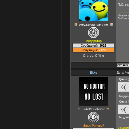
П.С. сд
Из всех 
Любовь -
окруженная пеплом
Модератор
Сообщений:
3025
Репутация:
7129
Статус:
Offline
Ekko
Дата: Че
Quote
(
Поздр
Quote
(
Suliette Believer
Не,удал
Игрок Ролевой
Бенджами