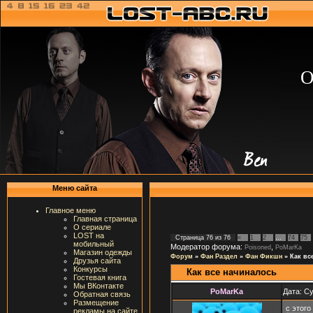
О
Меню сайта
Главное меню
Главная страница
О сериале
LOST на
Страница
76
из
76
«
1
2
…
74
75
мобильный
Модератор форума:
,
Poisoned
PoMarKa
Магазин одежды
Форум
»
Фан Раздел
»
Фан Фикшн
»
Как вс
Друзья сайта
Конкурсы
Как все начиналось
Гостевая книга
Мы ВКонтакте
PoMarKa
Дата: Су
Обратная связь
Размещение
с этого
рекламы на сайте