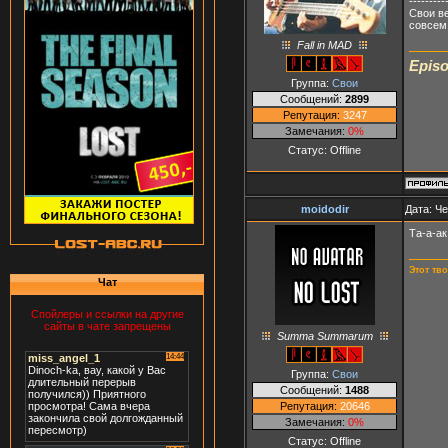
---------
Свои ве
совсем 
Fall in MAD
Episo
Группа:
Свои
Сообщений:
2899
Репутация:
3247
Замечания:
0%
Статус:
Offline
moidodir
Дата: Че
Та-а-ак
Этот тв
Чат
Спойлеры и ссылки на другие
сайты в чате запрещены
Summa Summarum
Группа:
Свои
Сообщений:
1488
Репутация:
20646
Замечания:
0%
Статус:
Offline