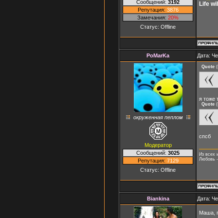
Сообщений:
3192
Life w
Репутация:
3876
Замечания:
20%
Статус:
Offline
PoMarKa
Дата: Че
Quote
(
я тоже 
Quote
(
окруженная пеплом
спсб
Модератор
Сообщений:
3025
Из всех 
Любовь -
Репутация:
7129
Статус:
Offline
Biankina
Дата: Че
Маша, 