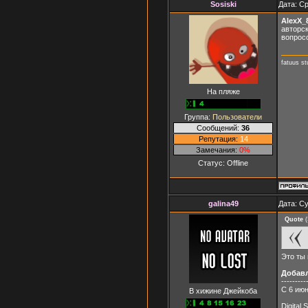
Sosiski
Дата: Ср
AlexX_
авторск
вопросо
fatuus stu
На пляже
Группа:
Пользователи
Сообщений:
36
Репутация:
14
Замечания:
0%
Статус:
Offline
galina49
Дата: Су
Quote
(
Это ты 
Добав
---------
С 6 июн
В хижине Джейкоба
Digital