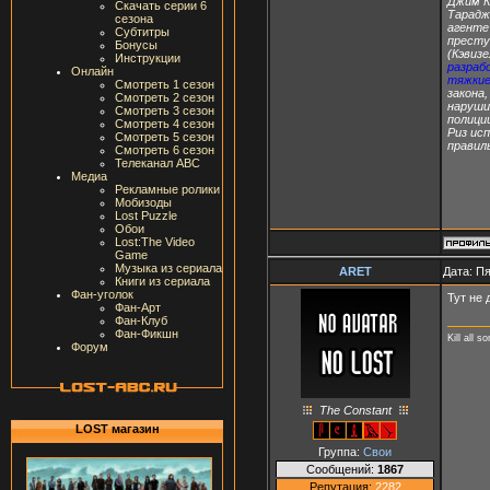
Джим К
Скачать серии 6
Тарадж
сезона
агенте
Субтитры
престу
Бонусы
(Кэвиз
Инструкции
разраб
Онлайн
тяжкие
Смотреть 1 сезон
закона
Смотреть 2 сезон
наруши
Смотреть 3 сезон
полици
Смотреть 4 сезон
Риз ис
Смотреть 5 сезон
правил
Смотреть 6 сезон
Телеканал ABC
Медиа
Рекламные ролики
Мобизоды
Lost Puzzle
Обои
Lost:The Video
Game
Музыка из сериала
ARET
Дата: Пя
Книги из сериала
Фан-уголок
Тут не
Фан-Арт
Фан-Клуб
Фан-Фикшн
Kill all s
Форум
The Constant
LOST магазин
Группа:
Свои
Сообщений:
1867
Репутация:
2282