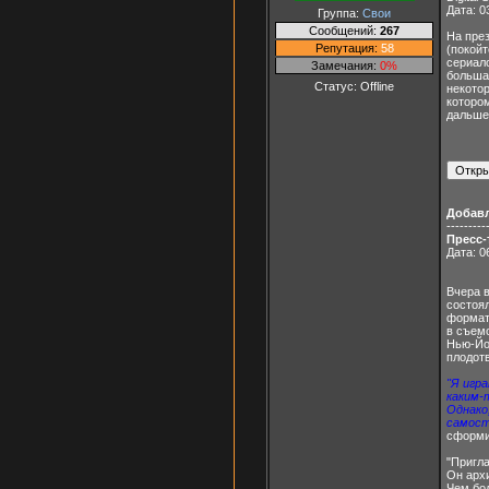
Дата: 0
Группа:
Свои
Сообщений:
267
На през
Репутация:
58
(покойт
сериал
Замечания:
0%
большая
Статус:
Offline
некотор
которо
дальше 
Добав
---------
Пресс-
Дата: 0
Вчера 
состоял
формате
в съем
Нью-Йо
плодот
"Я игр
каким-
Однако
самос
сформи
"Пригл
Он арх
Чем бол