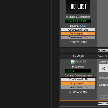
В хижине Джейкоба
Группа:
Свои
Сообщений:
267
Репутация:
58
Замечания:
0%
Статус:
Offline
AlexX_82
Дата: Вт
Quote
(
В бункере
Группа:
Пользователи
Мне каж
Сообщений:
50
Репутация:
72
galina4
Замечания:
0%
Статус:
Offline
У меня н
Перед ус