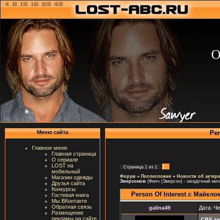
О
Per
Меню сайта
Главное меню
Главная страница
О сериале
LOST на
1
Страница
1
из
1
мобильный
Форум
»
Послесловие
»
Новости об актера
Магазин одежды
Эмерсоном
(Финч (Эмерсон) - загадочный мил
Друзья сайта
Конкурсы
Person Of Interest с Майк
Гостевая книга
Мы ВКонтакте
Обратная связь
galina49
Дата: Че
Размещение
рекламы на сайте
CBS за