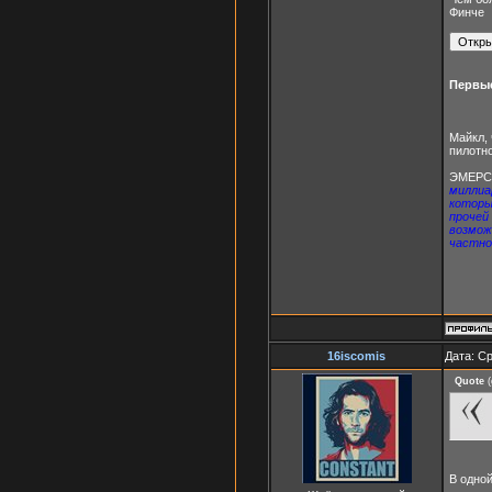
Финче
Первые
Майкл, 
пилотн
ЭМЕРС
миллиар
которы
прочей
возмож
частно
16iscomis
Дата: Ср
Quote
(
В одной