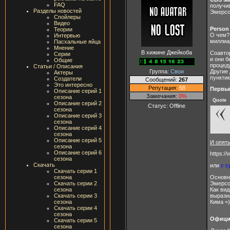
FAQ
получив
Разделы новостей
Эмерсо
Спойлеры
Видео
Person 
Теории
О чем?
Интервью
миллиа
Пасхальные яйца
Мнение
В хижине Джейкоба
Соавто
Серии
и они б
Общие
процед
Статьи / Описания
Другие 
Группа:
Свои
Актеры
пунктик
Создатели
Сообщений:
267
Это интересно
Репутация:
58
Первый
Описание серий 1
Замечания:
0%
сезона
Quote
Описание серий 2
Статус:
Offline
сезона
Описание серий 3
сезона
Описание серий 4
сезона
Описание серий 5
И опять
сезона
Описание серий 6
https:/
сезона
Скачать
или
с 
Скачать серии 1
Основно
сезона
Эмерсо
Скачать серии 2
Как вид
сезона
выразил
Скачать серии 3
Кима =)
сезона
Скачать серии 4
сезона
Официа
Скачать серии 5
сезона