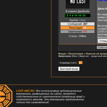
Джон К
В хижине Джейкоба
Во-пер
режиссе
Группа:
Свои
твиттер
Сообщений:
267
Во-втор
Репутация:
58
съемок
Замечания:
0%
LOST) 
многоар
Статус:
Offline
йоркски
Форум
»
Послесловие
»
Новости об актера
Эмерсоном
(Финч (Эмерсон) - загадочный мил
1
Страница
1
из
1
LOST-ABC.RU
- Все используемые аудиовизуальные
материалы, размещенные на сайте, являются
собственностью их изготовителя (владельца прав) и
охраняются законом. Эти материалы предназначены
только для ознакомления!