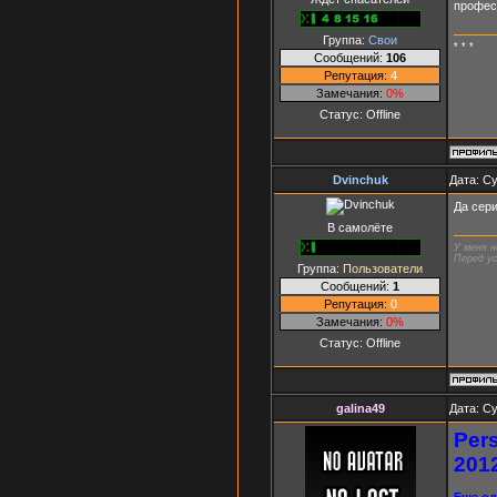
професс
Группа:
Свои
* * *
Сообщений:
106
Репутация:
4
Замечания:
0%
Статус:
Offline
Dvinchuk
Дата: Су
Да сер
В самолёте
У меня н
Перед ус
Группа:
Пользователи
Сообщений:
1
Репутация:
0
Замечания:
0%
Статус:
Offline
galina49
Дата: Су
Per
201
Еще од