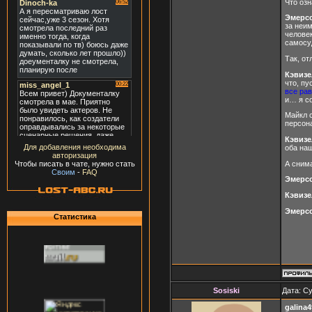
Что озн
Эмерс
за неим
человек
самосу
Так, о
Кэвизе
что, пу
все рав
и… я с
Майкл 
персон
Кэвизе
Для добавления необходима
оба наш
авторизация
А сним
Чтобы писать в чате, нужно стать
Своим
-
FAQ
Эмерс
Кэвизе
Эмерс
Статистика
Sosiski
Дата: Су
galina4