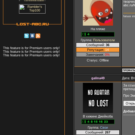
творчес
abc.ru/
fatuus stu
На пляже
Группа:
Пользователи
Сообщений:
36
This feature is for Premium users only!
Репутация:
14
This feature is for Premium users only!
Замечания:
0%
This feature is for Premium users only!
Статус:
Offline
galina49
Дата: Вт
За ссыл
претен
Про Эм
Добав
---------
В хижине Джейкоба
Группа:
Свои
Сообщений:
267