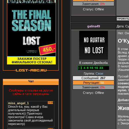
Замечания:
0%
Статус:
Offline
galina49
Дата: Су
Нет. О
О’К
В этом
Вслед з
драме д
Черри п
В хижине Джейкоба
разрыва
В пилот
(Кашем
Группа:
Свои
Пускай 
Сообщений:
267
заметит
Чат
Репутация:
58
совмес
подпис
Замечания:
0%
нулю.
Спойлеры и ссылки на другие
Статус:
Offline
повлия
сайты в чате запрещены
Добав
---------
Жив
Маленьк
объясня
с Эмер