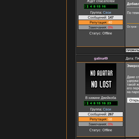
Ждёт спасателей
Добав
---------
Группа:
Свои
По теме
Сообщений:
147
Репутация:
40
Остров -
Замечания:
0%
Статус:
Offline
galina49
Дата: Пя
Эмерсо
Даже с
удержат
такой 
его пер
на пар
В хижине Джейкоба
Группа:
Свои
Сообщений:
267
Репутация:
58
Замечания:
0%
Статус:
Offline