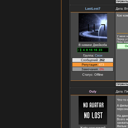
LastLost7
Дата: Вт
Кое ком
У меня н
Перед ус
Пока зна
В хижине Джейкоба
Группа:
Свои
Сообщений:
262
Репутация:
473
Замечания:
0%
Статус:
Offline
Ouly
Дата: Пя
Что-то
А фильм
персон
На данн
Всего 
захват
Фильм 
Ждёт спасателей