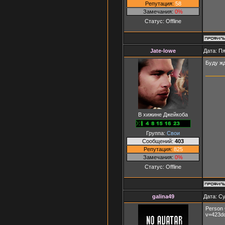
Репутация:
58
Замечания:
0%
Статус:
Offline
Jate-lowe
Дата: Пя
Буду жд
В хижине Джейкоба
Группа:
Свои
Сообщений:
403
Репутация:
825
Замечания:
0%
Статус:
Offline
galina49
Дата: Су
Person 
v=423dc