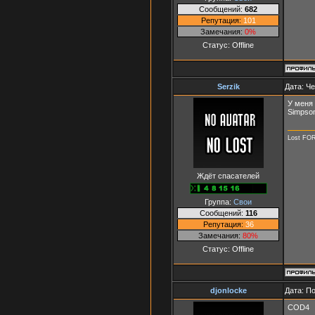
Сообщений:
682
Репутация:
101
Замечания:
0%
Статус:
Offline
Serzik
Дата: Че
У меня
Simpson
Lost FO
Ждёт спасателей
Группа:
Свои
Сообщений:
116
Репутация:
36
Замечания:
80%
Статус:
Offline
djonlocke
Дата: П
COD4