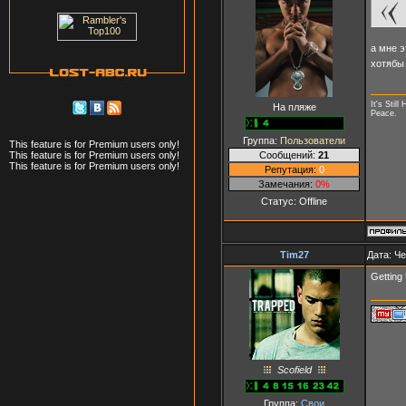
а мне э
хотябы
It's Still
На пляже
Peace.
Группа:
Пользователи
This feature is for Premium users only!
Сообщений:
21
This feature is for Premium users only!
This feature is for Premium users only!
Репутация:
0
Замечания:
0%
Статус:
Offline
Tim27
Дата: Че
Getting
Scofield
Группа:
Свои