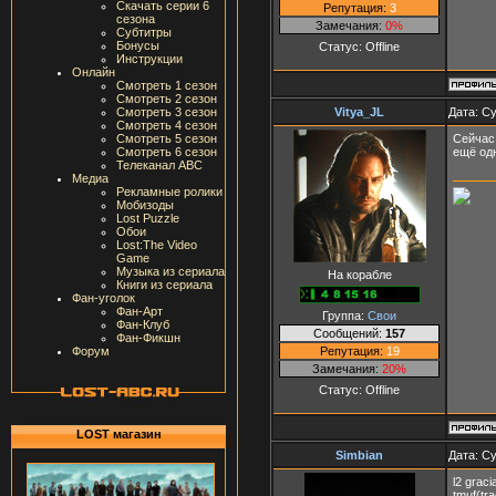
Скачать серии 6
Репутация:
3
сезона
Замечания:
0%
Субтитры
Бонусы
Статус:
Offline
Инструкции
Онлайн
Смотреть 1 сезон
Смотреть 2 сезон
Vitya_JL
Дата: Су
Смотреть 3 сезон
Смотреть 4 сезон
Сейчас 
Смотреть 5 сезон
ещё одн
Смотреть 6 сезон
Телеканал ABC
Медиа
Рекламные ролики
Мобизоды
Lost Puzzle
Обои
Lost:The Video
Game
Музыка из сериала
На корабле
Книги из сериала
Фан-уголок
Фан-Арт
Группа:
Свои
Фан-Клуб
Сообщений:
157
Фан-Фикшн
Репутация:
19
Форум
Замечания:
20%
Статус:
Offline
LOST магазин
Simbian
Дата: Су
l2 graci
tmuf(tr