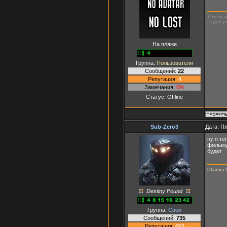
У меня н
Перед ус
На пляже
Группа:
Пользователи
Сообщений:
22
Репутация:
4
Замечания:
0%
Статус:
Offline
Sub-Zero3
Дата: Пя
ну я те
фильму 
будет
Dharma In
Destiny Found
Группа:
Свои
Сообщений:
735
Репутация:
663