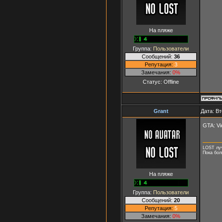
На пляже
Группа:
Пользователи
Сообщений:
36
Репутация:
3
Замечания:
0%
Статус:
Offline
Grant
Дата: Вт
GTA: Vi
LOST лу
Пока бол
На пляже
Группа:
Пользователи
Сообщений:
20
Репутация:
5
Замечания:
0%