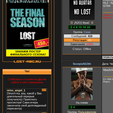
HL2 - E
GTA4
Waytrel 
Верните 
[N2O] Фрай
Группа:
Свои
Сообщений:
418
Репутация:
20
Замечания:
100%
Статус:
Offline
ScorpioN13th
Дата: Че
Nba2k9
Чат
Спойлеры и ссылки на другие
It's Still
Peace.
сайты в чате запрещены
На пляже
Группа:
Пользователи