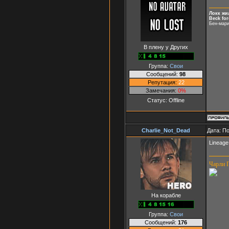
Локк жил
Beck for
Бен-мари
В плену у Других
Группа:
Свои
Сообщений:
98
Репутация:
22
Замечания:
0%
Статус:
Offline
Charlie_Not_Dead
Дата: П
Lineage
Чарли П
На корабле
Группа:
Свои
Сообщений:
176