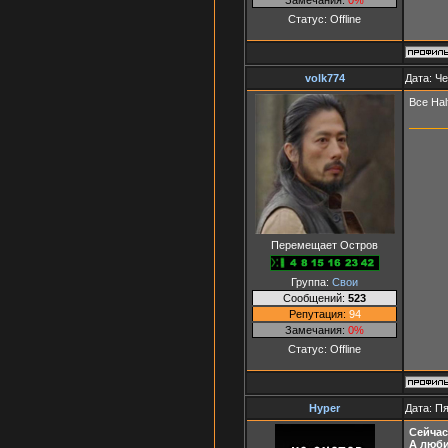
Статус:
Offline
volk774
Дата: Че
Все Half
Перемещает Остров
Группа:
Свои
Сообщений:
523
Репутация:
94
Замечания:
0%
Статус:
Offline
Hyper
Дата: Пя
Cейчас
А люби