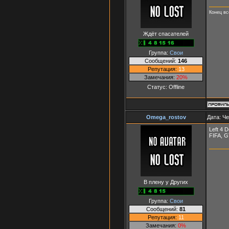
Конец вс
Ждёт спасателей
Группа:
Свои
Сообщений:
146
Репутация:
13
Замечания:
20%
Статус:
Offline
Omega_rostov
Дата: Че
Left 4 D
FIFA, 
В плену у Других
Группа:
Свои
Сообщений:
81
Репутация:
11
Замечания:
0%