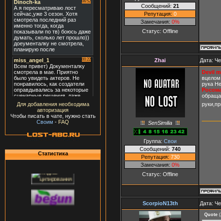
Сообщений:
21
Репутация:
0
Замечания:
0%
Статус:
Offline
Zhai
Дата: Че
Devil m
вцелом
рука Не
Росома
обраща
руки,пр
Для добавления необходима
авторизация
Чтобы писать в чате, нужно стать
Своим
-
FAQ
SenSimilia
Группа:
Свои
Сообщений:
740
Статистика
Репутация:
730
Замечания:
0%
Статус:
Offline
ScorpioN13th
Дата: Че
Quote
(