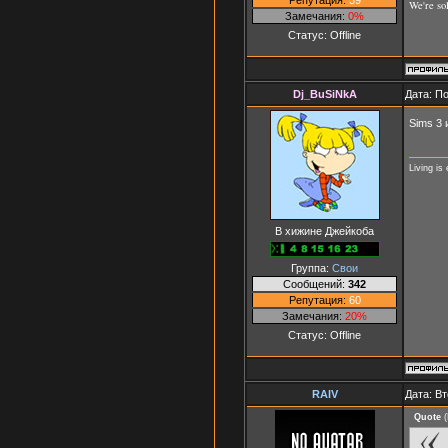
We're so
Замечания:
0%
Статус:
Offline
Dj_BuSiNkA
Дата: П
Sims 3 
Living is
В хижине Джейкоба
Группа:
Свои
Сообщений:
342
Репутация:
60
Замечания:
20%
Статус:
Offline
RAIV
Дата: Вт
Quote
(