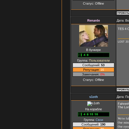
Статус:
Offline
Renarde
Дата: В
TES 4 
LOST 2010
В бункере
Группа:
Пользователи
Сообщений:
53
Репутация:
16
Замечания:
0%
Статус:
Offline
s1oth
Дата: П
Fahrenh
The Lon
На корабле
We're fak
Группа:
Свои
Our mind
Сообщений:
190
Our eyes
Репутация:
39