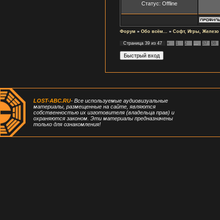
Статус:
Offline
Форум
»
Обо всём...
»
Софт, Игры, Железо
Страница
39
из
47
«
1
2
…
37
38
LOST-ABC.RU
- Все используемые аудиовизуальные
материалы, размещенные на сайте, являются
собственностью их изготовителя (владельца прав) и
охраняются законом. Эти материалы предназначены
только для ознакомления!