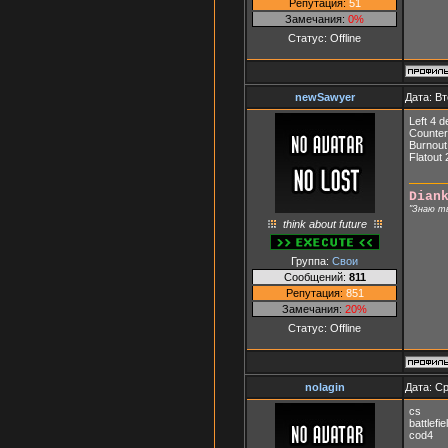
Репутация:
51
Замечания:
0%
Статус:
Offline
newSawyer
Дата: Вт
Left 4 
Counter
Burnout
Flatout 
Dian
"Знаю т
think about future
Группа:
Свои
Сообщений:
811
Репутация:
851
Замечания:
20%
Статус:
Offline
nolagin
Дата: Ср
cs
battlefie
cod4