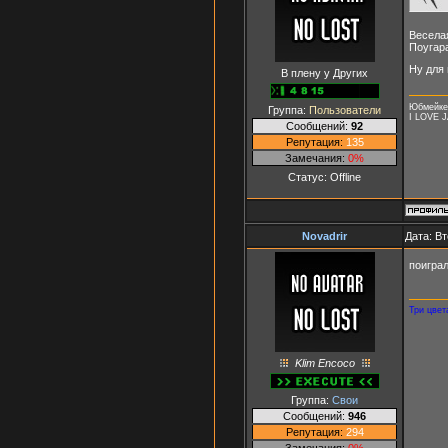
Веселая
Поугара
Ну для 
В плену у Других
Юбмейкер
Группа:
Пользователи
I LOVE 
Сообщений:
92
Репутация:
135
Замечания:
0%
Статус:
Offline
Nоvаdrir
Дата: Вт
поиграл
Три цвет
Klim Encoco
Группа:
Свои
Сообщений:
946
Репутация:
294
Замечания:
0%