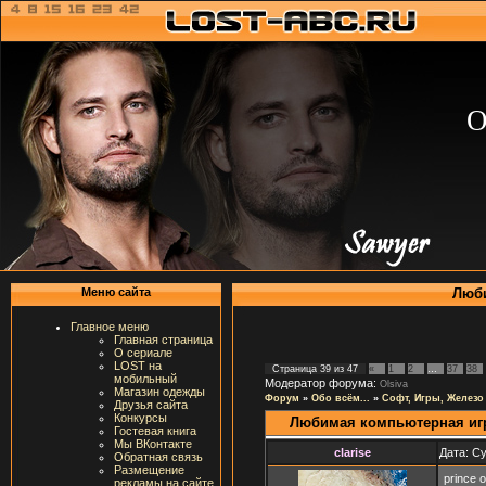
О
Люби
Меню сайта
Главное меню
Главная страница
О сериале
LOST на
Страница
39
из
47
«
1
2
…
37
38
мобильный
Модератор форума:
Olsiva
Магазин одежды
Форум
»
Обо всём...
»
Софт, Игры, Железо
Друзья сайта
Конкурсы
Любимая компьютерная иг
Гостевая книга
Мы ВКонтакте
clarise
Дата: Су
Обратная связь
Размещение
prince o
рекламы на сайте