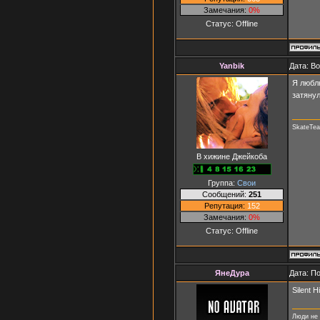
Замечания:
0%
Статус:
Offline
Yanbik
Дата: В
Я люблю
затяну
SkateTe
В хижине Джейкоба
Группа:
Свои
Сообщений:
251
Репутация:
152
Замечания:
0%
Статус:
Offline
ЯнеДура
Дата: П
Silent 
Люди не 