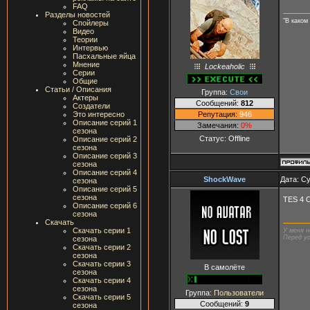
FAQ
Разделы новостей
"В каком
Спойлеры
Видео
Теории
Интервью
Пасхальные яйца
Мнение
Lockeaholic
Серии
Общие
Статьи / Описания
Группа:
Свои
Актеры
Сообщений:
812
Создатели
Репутация:
946
Это интересно
Описание серий 1
Замечания:
0%
сезона
Статус:
Offline
Описание серий 2
сезона
Описание серий 3
сезона
Описание серий 4
ShockWave
Дата: Су
сезона
Описание серий 5
сезона
TES 4 
Описание серий 6
сезона
Скачать
Скачать серии 1
У меня н
Перед ус
сезона
Скачать серии 2
сезона
Скачать серии 3
В самолёте
сезона
Скачать серии 4
сезона
Группа:
Пользователи
Скачать серии 5
Сообщений:
9
сезона