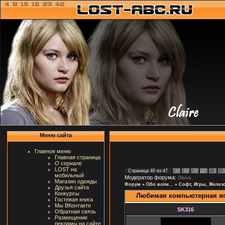
Меню сайта
Главное меню
Главная страница
О сериале
LOST на
Страница
40
из
47
«
1
2
…
38
39
мобильный
Модератор форума:
Olsiva
Магазин одежды
Форум
»
Обо всём...
»
Софт, Игры, Желез
Друзья сайта
Конкурсы
Любимая компьютерная и
Гостевая книга
Мы ВКонтакте
SK316
Обратная связь
Размещение
рекламы на сайте