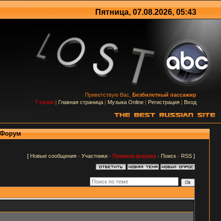
Пятница, 07.08.2026, 05:43
Приветствую Вас,
Безбилетный пассажир
7 сезон
|
Главная страница
|
Музыка Online
|
Регистрация
|
Вход
 Форум
[
Новые сообщения
·
Участники
·
Правила форума
·
Поиск
·
RSS
]