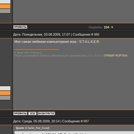
+
Награды:
104
Дата: Понедельник, 03.08.2009, 17:07 | Сообщение #
986
Моя самая любимая компьютерная игра - S.T.A.L.K.E.R.
У меня нет подписи!
Перед установкой подписи обязательно ознакомьтесь с п. 2.6-2.7
ПРАВИЛ ФОРУМА
Дата: Среда, 05.08.2009, 20:14 | Сообщение #
987
Quote
(
Charlie_Not_Dead
)