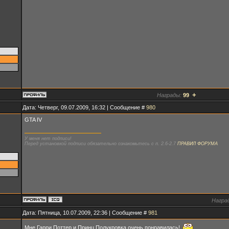
+
Награды:
99
Дата: Четверг, 09.07.2009, 16:32 | Сообщение #
980
GTA IV
У меня нет подписи!
Перед установкой подписи обязательно ознакомьтесь с п. 2.6-2.7
ПРАВИЛ ФОРУМА
Награ
Дата: Пятница, 10.07.2009, 22:36 | Сообщение #
981
Мне Гарри Поттер и Принц Полукровка очень понравилась!