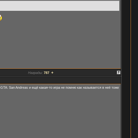
+
Награды:
787
 GTA: San Andreas и ещё какая-то игра не помню как называется в неё тоже