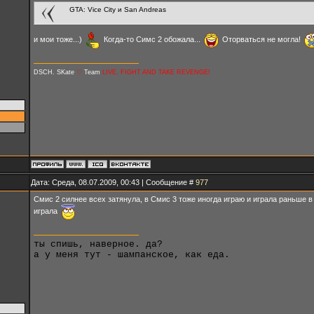
GTA: Vice City и San Andreas
и мои тоже...)
Когда-то Симс 2 обожала...
Оторваться не могла!
DSCH. SKate
♡
Team
LIVE, FIGHT AND TAKE REVENGE!
Дата: Среда, 08.07.2009, 00:43 | Сообщение #
977
Смис 2 силнее всех затянула, в Смис 3 тоже иногда играю и играла раньше в
играла
ты спишь, наверное. да?
а у меня тут - шампанское, как еда.