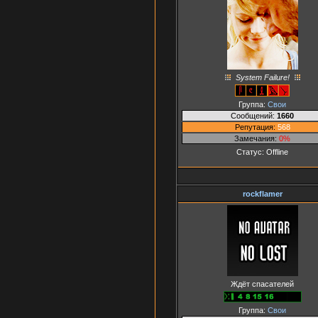
System Failure!
Группа:
Свои
Сообщений:
1660
Репутация:
568
Замечания:
0%
Статус:
Offline
rockflamer
Ждёт спасателей
Группа:
Свои