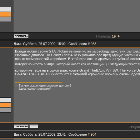
+
Награды:
19
Дата: Суббота, 25.07.2009, 15:02 | Сообщение #
983
Всегда любил серию GTA. Любил её конечно же за свободу действий, за прек
смешные диалоги. Но
Grand Theft Auto IV
уложила все предыдущие части на л
новых возможностей и проблем. В этой игре есть и драмма, и глубокий сюж
интересно играть в мире, который живёт как настоящий! ( Следующий текст 
которой нет ещё ни в одной игре, кроме Grand Theft Auto IV ( SW: The Force U
GRAND THEFT AUTO IV
останется любимой игрой ещё ооочень-очень надолг
— Так что сказал один снеговик другому?
— Здесь пахнет морковкой
Награ
Дата: Суббота, 25.07.2009, 23:41 | Сообщение #
984