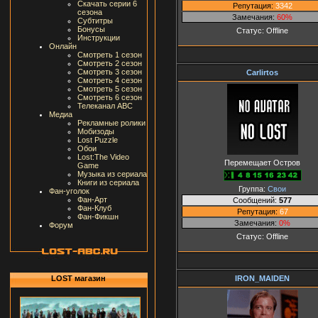
Скачать серии 6
Репутация:
3342
сезона
Замечания:
60%
Субтитры
Бонусы
Статус:
Offline
Инструкции
Онлайн
Смотреть 1 сезон
Смотреть 2 сезон
Смотреть 3 сезон
Carlirtos
Смотреть 4 сезон
Смотреть 5 сезон
Смотреть 6 сезон
Телеканал ABC
Медиа
Рекламные ролики
Мобизоды
Lost Puzzle
Обои
Lost:The Video
Перемещает Остров
Game
Музыка из сериала
Книги из сериала
Группа:
Свои
Фан-уголок
Фан-Арт
Сообщений:
577
Фан-Клуб
Репутация:
67
Фан-Фикшн
Замечания:
0%
Форум
Статус:
Offline
IRON_MAIDEN
LOST магазин