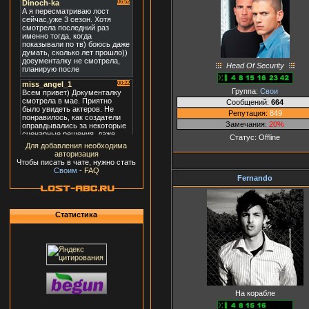
Head Of Security
Группа:
Свои
Сообщений:
664
Репутация:
849
Замечания:
20%
Статус:
Offline
Для добавления необходима
авторизация
Чтобы писать в чате, нужно стать
Своим
-
FAQ
Fernando
Статистика
На корабле