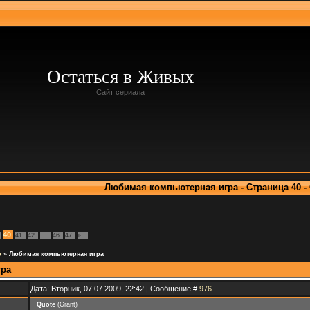
Остаться в Живых
Сайт сериала
Любимая компьютерная игра - Страница 40 -
40
41
42
…
46
47
»
о
»
Любимая компьютерная игра
гра
Дата: Вторник, 07.07.2009, 22:42 | Сообщение #
976
Quote
(
Grant
)