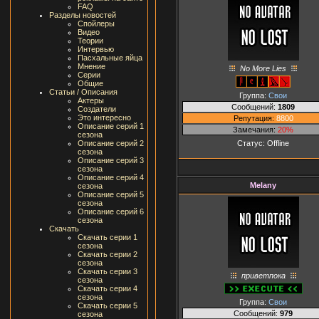
FAQ
Разделы новостей
Спойлеры
Видео
Теории
Интервью
Пасхальные яйца
Мнение
No More Lies
Серии
Общие
Статьи / Описания
Группа:
Свои
Актеры
Сообщений:
1809
Создатели
Это интересно
Репутация:
8800
Описание серий 1
Замечания:
20%
сезона
Статус:
Offline
Описание серий 2
сезона
Описание серий 3
сезона
Описание серий 4
Melany
сезона
Описание серий 5
сезона
Описание серий 6
сезона
Скачать
Скачать серии 1
сезона
Скачать серии 2
сезона
Скачать серии 3
приветпока
сезона
Скачать серии 4
сезона
Группа:
Свои
Скачать серии 5
Сообщений:
979
сезона