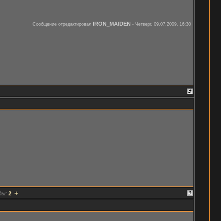
IRON_MAIDEN
Сообщение отредактировал
-
Четверг, 09.07.2009, 16:30
+
ды:
2