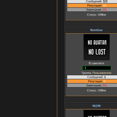
Сообщений:
113
Репутация:
49
Замечания:
0%
Статус:
Offline
RentGen
В самолёте
Группа:
Пользователи
Сообщений:
1
Репутация:
0
Замечания:
0%
Статус:
Offline
M@IN