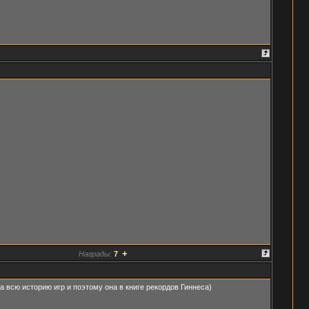
+
Награды:
7
 всю историю игр и поэтому она в книге рекордов Гиннеса)