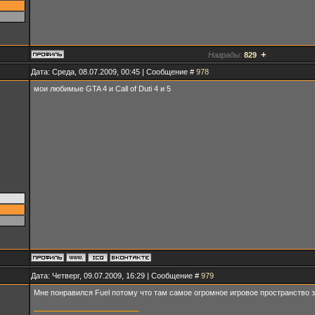
+
Награды:
829
Дата: Среда, 08.07.2009, 00:45 | Сообщение #
978
мои любимые GTA 4 и Call of Duti 4 и 5
Дата: Четверг, 09.07.2009, 16:29 | Сообщение #
979
Мне понравился Fuel потому что там самое огромное игровое пространство за