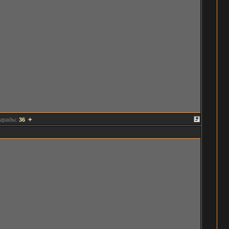
+
грады:
36