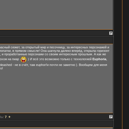
расный сюжет, за открытый мир и песочницу, за интересных персонажей и
опатки, в прямом смысле! Она шагнула далеко вперёд, открыла горизонт
ет, и проработанные персонажи со своим интересным прошлым. А как же
похож на пиар
) И всё это возможно только с технологией
Euphoria
,
nleashed - не в счёт, там euphori'и почти не заметно ). Вообщем для меня
о!
+
ды:
7