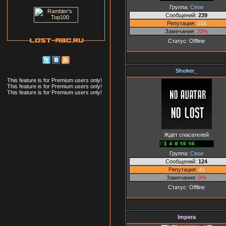
Группа:
Свои
Сообщений:
239
Репутация:
216
Замечания:
20%
Статус:
Offline
Shoker_
This feature is for Premium users only!
This feature is for Premium users only!
This feature is for Premium users only!
Ждёт спасателей
Группа:
Свои
Сообщений:
124
Репутация:
41
Замечания:
0%
Статус:
Offline
Impera