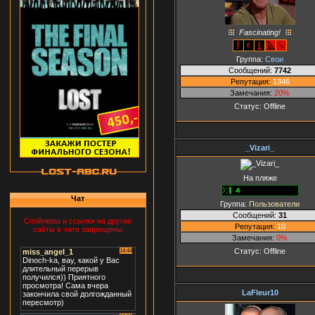
Fascinating!
Группа:
Свои
Сообщений:
7742
Репутация:
1346
Замечания:
20%
Статус:
Offline
_Vizari_
На пляже
Чат
Группа:
Пользователи
Сообщений:
31
Спойлеры и ссылки на другие
Репутация:
10
сайты в чате запрещены
Замечания:
0%
Статус:
Offline
LaFleur10