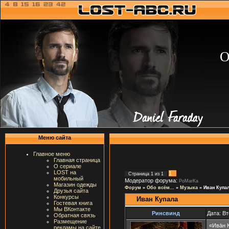
О
Меню сайта
Главное меню
Главная страница
О сериале
LOST на
1
Страница
1
из
1
мобильный
Модератор форума:
PoMarKa
Магазин одежды
Форум
»
Обо всём...
»
Музыка
»
Иван Купа
Друзья сайта
Конкурсы
Иван Купала
Гостевая книга
Мы ВКонтакте
Ринсвинд
Дата: Вт
Обратная связь
Размещение
«Ива́н 
рекламы на сайте