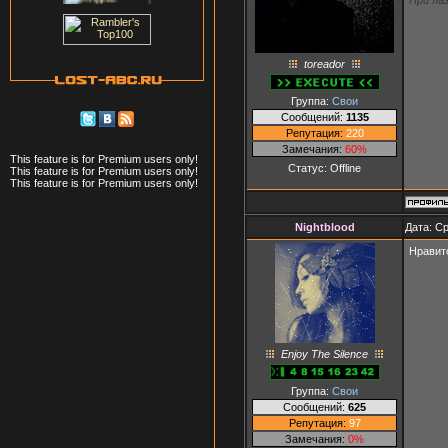
toreador
Группа:
Свои
Сообщений:
1135
Репутация:
220
Замечания:
60%
This feature is for Premium users only!
Статус:
Offline
This feature is for Premium users only!
This feature is for Premium users only!
Nightblood
Дата: Ср
Нравитс
Enjoy The Silence
Группа:
Свои
Сообщений:
625
Репутация:
97
Замечания:
0%