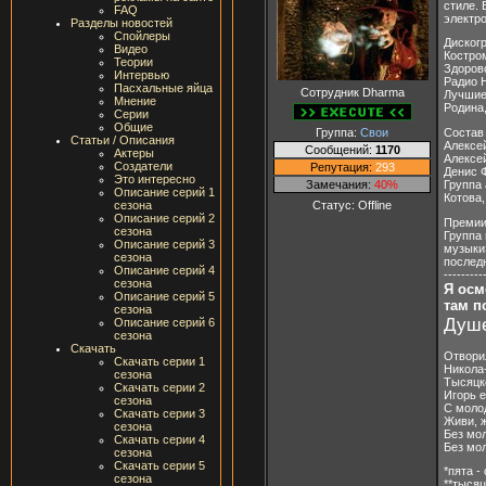
стиле.
FAQ
электро
Разделы новостей
Спойлеры
Диског
Видео
Костро
Теории
Здорово
Интервью
Радио Н
Пасхальные яйца
Сотрудник Dharma
Лучшие
Мнение
Родина,
Серии
Общие
Группа:
Свои
Состав
Статьи / Описания
Алексе
Сообщений:
1170
Актеры
Алексе
Создатели
Репутация:
293
Денис 
Это интересно
Замечания:
40%
Группа
Описание серий 1
Котова
Статус:
Offline
сезона
Описание серий 2
Преми
сезона
Группа
Описание серий 3
музыки
сезона
послед
Описание серий 4
---------
сезона
Я осм
Описание серий 5
там п
сезона
Душе
Описание серий 6
сезона
Скачать
Отворил
Скачать серии 1
Никола
сезона
Тысяцко
Скачать серии 2
Игорь е
сезона
С моло
Скачать серии 3
Живи, ж
сезона
Без мо
Скачать серии 4
Без мо
сезона
Скачать серии 5
*пята -
сезона
**тысяц