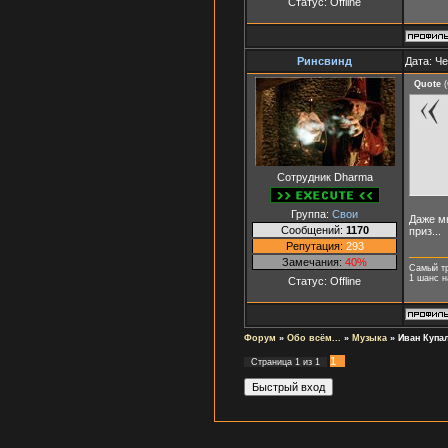
Статус:
Offline
Ринсвинд
Дата: Че
Quote
(
Сотрудник Dharma
Группа:
Свои
Даже мн
Сообщений:
1170
приз...
Репутация:
293
Замечания:
40%
Самый т
1 шанс н
Статус:
Offline
Форум
»
Обо всём...
»
Музыка
»
Иван Купа
1
Страница
1
из
1