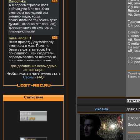
Ай, Бож
Я у наш
Велика 
Ай, Бож
Травуш
Ой, ро
Спусти
С неба 
Ай, Бож
С неба 
На жёл
Ай, Бож
Травуш
Ой, ро
Для добавления необходима
авторизация
Чтобы писать в чате, нужно стать
Самый т
1 шанс н
Своим
-
FAQ
Статистика
vikoslak
Дата: Ср
Ололо 
Вообще
Всходи
При лаз