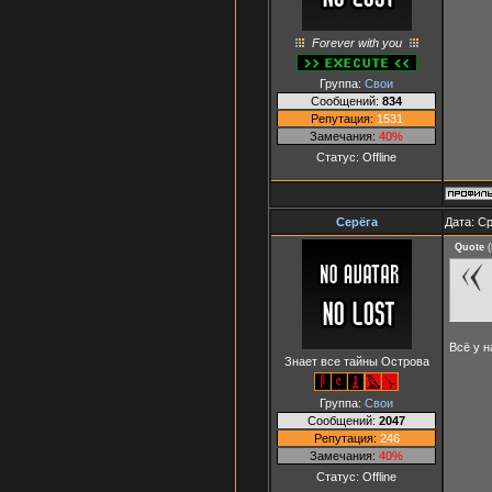
Forever with you
Группа:
Свои
Сообщений:
834
Репутация:
1531
Замечания:
40%
Статус:
Offline
Серёга
Дата: Ср
Quote
(
Всё у н
Знает все тайны Острова
Группа:
Свои
Сообщений:
2047
Репутация:
246
Замечания:
40%
Статус:
Offline