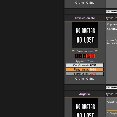
Статус:
Offline
Iloveice-creaM
Дата: Ср
Хороша
Коляд
«.. мы б
Ты часть
Twins forever
Группа:
Свои
Сообщений:
6691
Репутация:
2818
Замечания:
20%
Статус:
Offline
Angels2
Дата: Ср
Классн
Dr.Shepha