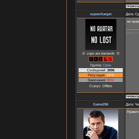
supercharger
Дата: Ср
не нра
Вижу цел
cops are bastards
Группа:
Свои
Сообщений:
3996
Репутация:
1476
Замечания:
80%
Статус:
Offline
Game256
Дата: Че
Нравит