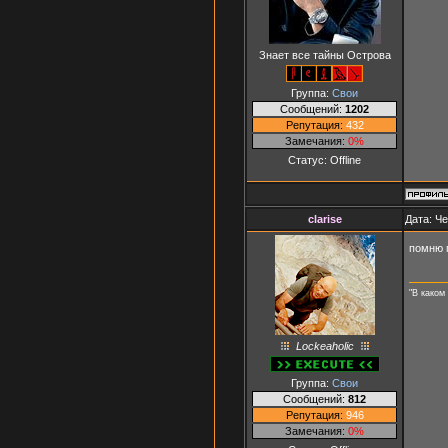
Знает все тайны Острова
Группа:
Свои
Сообщений:
1202
Репутация:
432
Замечания:
0%
Статус:
Offline
clarise
Дата: Че
помню п
"В каком
Lockeaholic
Группа:
Свои
Сообщений:
812
Репутация:
946
Замечания:
0%