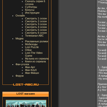
Скачать серии 6
***поез
сезона
Субтитры
Ах вы,
Бонусы
Пчёлы 
Инструкции
Что вы 
Онлайн
На полё
Смотреть 1 сезон
Смотреть 2 сезон
Ти вас
Смотреть 3 сезон
Ти вас
Смотреть 4 сезон
Ти вас
Смотреть 5 сезон
Ти вас
Смотреть 6 сезон
Телеканал ABC
Ах вы, 
Медиа
Гости 
Рекламные ролики
Что вы 
Мобизоды
Хлеба-с
Lost Puzzle
Обои
Ти мой
Lost:The Video
Ти мой
Game
Ти мой
Музыка из сериала
Ти мой
Книги из сериала
Фан-уголок
1. -Здо
Фан-Арт
-Здоров
Фан-Клуб
-Что вы
Фан-Фикшн
-А пряд
Форум
-Ну мни
Припев:
А у Ко
А у Ко
LOST магазин
2. -Здо
-Здоров
-Что де
-А пря
-Ну пря