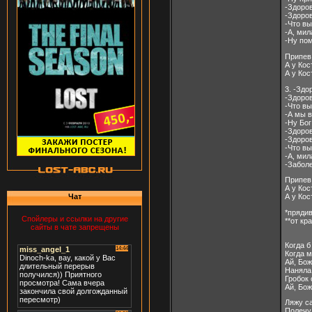
-Здоров
-Здоров
-Что вы
-А, мил
-Ну по
Припев:
А у Ко
А у Ко
3. -Здо
-Здоров
-Что вы
-А мы 
-Ну Бо
-Здоров
-Здоров
-Что вы
-А, мил
-Заболе
Припев:
А у Ко
Чат
А у Ко
*прядив
Спойлеры и ссылки на другие
**от кр
сайты в чате запрещены
Когда б
Когда 
Ай, Бож
Наняла 
Гробок 
Ай, Бож
Ляжу с
Полечу