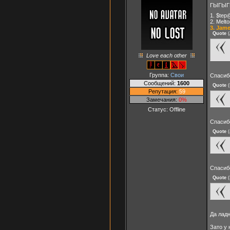
ГЫГЫГЫ
1. $tep
2. Melt
3. Jam
Quote
(
Love each other
Группа:
Свои
Спасиб
Сообщений:
1600
Quote
(
Репутация:
59
Замечания:
0%
Статус:
Offline
Спасиб
Quote
(
Спасиб
Quote
(
Да ладн
Зато у