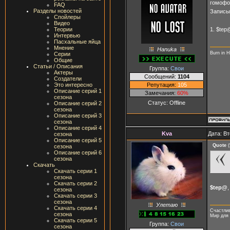
гомофо
FAQ
Разделы новостей
Записы
Спойлеры
Видео
Теории
1. $tep
Интервью
Пасхальные яйца
Мнение
Hanuka
Burn in H
Серии
Общие
Статьи / Описания
Группа:
Свои
Актеры
Сообщений:
1104
Создатели
Репутация:
105
Это интересно
Описание серий 1
Замечания:
60%
сезона
Статус:
Offline
Описание серий 2
сезона
Описание серий 3
сезона
Описание серий 4
Kva
Дата: Вт
сезона
Описание серий 5
Quote
(
сезона
Описание серий 6
сезона
Скачать
Скачать серии 1
сезона
Скачать серии 2
$tep@
,
сезона
Скачать серии 3
сезона
Улетаю
Скачать серии 4
Счастлив
сезона
Мир для 
Скачать серии 5
Группа:
Свои
сезона