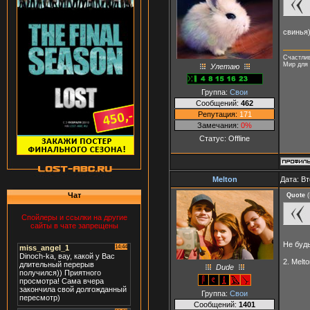
свинья)
Счастлив
Мир для 
Улетаю
Группа:
Свои
Сообщений:
462
Репутация:
171
Замечания:
0%
Статус:
Offline
Melton
Дата: Вт
Чат
Quote
(
Спойлеры и ссылки на другие
сайты в чате запрещены
Не буд
2. Melt
Dude
Группа:
Свои
Сообщений:
1401