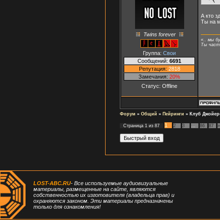
А кто з
Ты на м
Twins forever
«.. мы б
Ты часть
Группа:
Свои
Сообщений:
6691
Репутация:
2818
Замечания:
20%
Статус:
Offline
Форум
»
Общий
»
Пейринги
»
Клуб Джойер
1
Страница
1
из
87
2
3
…
86
87
»
LOST-ABC.RU
- Все используемые аудиовизуальные
материалы, размещенные на сайте, являются
собственностью их изготовителя (владельца прав) и
охраняются законом. Эти материалы предназначены
только для ознакомления!