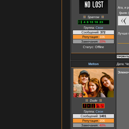
Ага, и 
Quote
(
Sparrow
Группа:
Свои
Сообщений:
372
Лучше 
Репутация:
106
Замечания:
20%
Статус:
Offline
Melton
Дата: Че
Эленоч
Dude
Группа:
Свои
Сообщений:
1401
Репутация:
206
Замечания:
40%