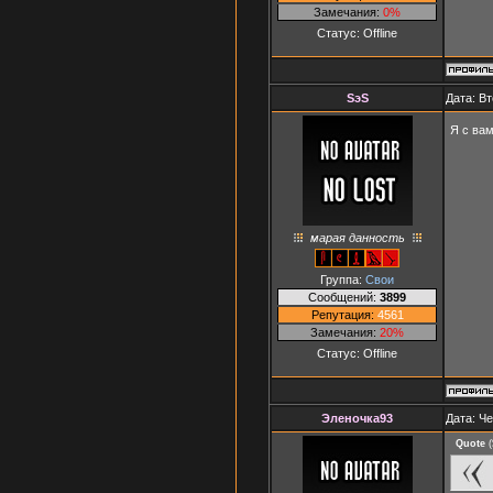
Замечания:
0%
Статус:
Offline
SэS
Дата: Вт
Я с вам
марая данность
Группа:
Свои
Сообщений:
3899
Репутация:
4561
Замечания:
20%
Статус:
Offline
Эленочка93
Дата: Че
Quote
(