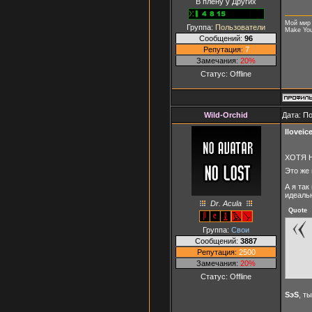
В плену у Других
Мой мир 
Группа:
Пользователи
Make You
Сообщений:
96
Репутация:
7
Замечания:
20%
Статус:
Offline
Wild-Orchid
Дата: П
Iloveic
ХОТЯ 
Это же
А я та
идеаль
Dr. Acula
Quote
Группа:
Свои
Сообщений:
3887
Репутация:
2500
Замечания:
20%
Статус:
Offline
SэS
, т