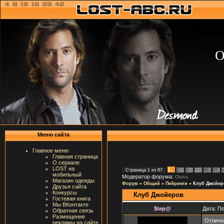
О
Меню сайта
Главное меню
Главная страница
О сериале
LOST на
1
Страница
1
из
87
2
3
…
86
87
»
мобильный
Модератор форума:
Olsiva
Магазин одежды
Форум
»
Общий
»
Пейринги
»
Клуб Джойер
Друзья сайта
Конкурсы
Клуб Джойеров
Гостевая книга
Мы ВКонтакте
$tep@
Дата: П
Обратная связь
Размещение
Отличн
рекламы на сайте