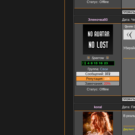
Статус:
Offline
Эленочка93
Дата: Че
Quote
(
Убирай
Sparrow
Группа:
Свои
Сообщений:
372
Репутация:
106
Замечания:
20%
Статус:
Offline
koral
Дата: Пя
В реаль
Джульет 