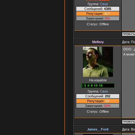
Группа:
Свои
Сообщений:
4385
Репутация:
317
Замечания:
0%
Статус:
Offline
Mellory
Дата: П
ООО...
А може
На корабле
Группа:
Свои
Сообщений:
202
Репутация:
13
Замечания:
20%
Статус:
Offline
James__Ford
Дата: В