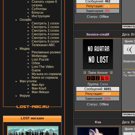
Сообщений:
462
Скачать серии 6
сезона
Репутация:
171
Субтитры
Замечания:
0%
Бонусы
Инструкции
Статус:
Offline
Онлайн
Смотреть 1 сезон
Смотреть 2 сезон
Смотреть 3 сезон
Смотреть 4 сезон
Iloveice-creaM
Дата: Вт
Смотреть 5 сезон
Смотреть 6 сезон
Quote
(
Телеканал ABC
Медиа
Рекламные ролики
Мобизоды
Lost Puzzle
Конечно
Обои
Lost:The Video
Game
Twins forever
«.. мы б
Музыка из сериала
Ты часть
Книги из сериала
Фан-уголок
Группа:
Свои
Фан-Арт
Фан-Клуб
Сообщений:
6691
Фан-Фикшн
Репутация:
2818
Форум
Замечания:
20%
Статус:
Offline
LOST магазин
Kva
Дата: Вт
Quote
(