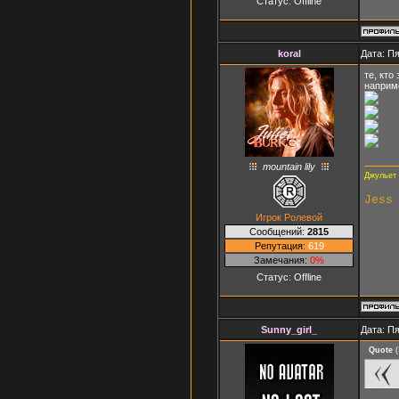
Статус:
Offline
koral
Дата: Пя
те, кто
наприм
mountain lily
Джульет 
Jess
Игрок Ролевой
Сообщений:
2815
Репутация:
619
Замечания:
0%
Статус:
Offline
Sunny_girl_
Дата: Пя
Quote
(