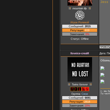
Jess
mountain lily
Игрок Ролевой
Сообщений:
2815
Репутация:
619
Замечания:
0%
Статус:
Offline
Iloveice-creaM
Дата: Пя
Обоин
Twins forever
«.. мы б
Группа:
Свои
Ты часть
Сообщений:
6691
Репутация:
2818
Замечания:
20%