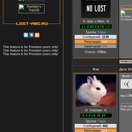
Бенджам
Ricardus 
Основате
Шах и Мат
Группа:
Свои
Сообщений:
1139
Репутация:
116
Замечания:
0%
This feature is for Premium users only!
This feature is for Premium users only!
Статус:
Offline
This feature is for Premium users only!
Kva
Дата: Вт
Quote
(
мы с
Il
Счастлив
Мир для 
Улетаю
Группа:
Свои
Сообщений:
462
Репутация:
171