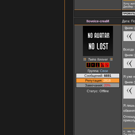
Хочу жит
Джойер -
Iloveice-creaM
Дата: П
Quote
(
Всегда
Quote
(
Twins forever
Группа:
Свои
Сообщений:
6691
Я уже н
Репутация:
2818
Quote
(
Замечания:
20%
Статус:
Offline
Я лишь 
обвиня
Отношус
приколу
«.. мы б
Ты часть