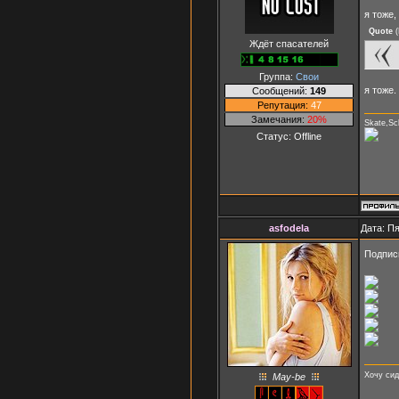
я тоже
Quote
(
Ждёт спасателей
Группа:
Свои
я тоже.
Сообщений:
149
Репутация:
47
Замечания:
20%
Skate,Sc
Статус:
Offline
asfodela
Дата: Пя
Подпис
Хочу сид
May-be