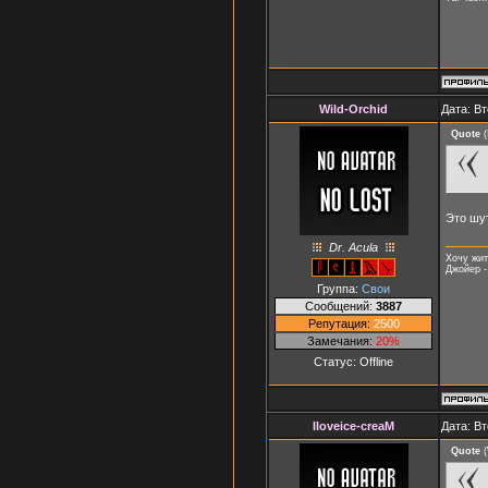
Wild-Orchid
Дата: Вт
Quote
(
Это шут
Dr. Acula
Хочу жит
Джойер -
Группа:
Свои
Сообщений:
3887
Репутация:
2500
Замечания:
20%
Статус:
Offline
Iloveice-creaM
Дата: Вт
Quote
(