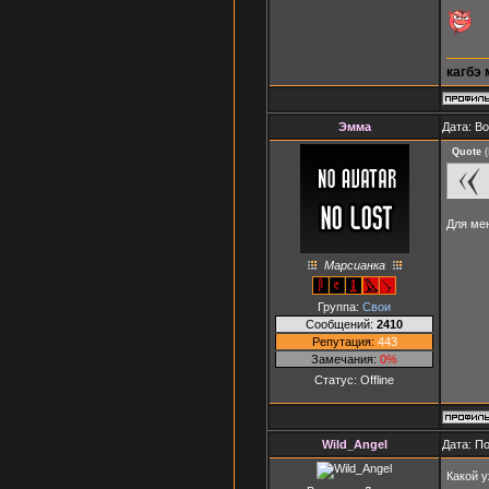
кагбэ 
Эмма
Дата: В
Quote
(
Для мен
Марсианка
Группа:
Свои
Сообщений:
2410
Репутация:
443
Замечания:
0%
Статус:
Offline
Wild_Angel
Дата: П
Какой у