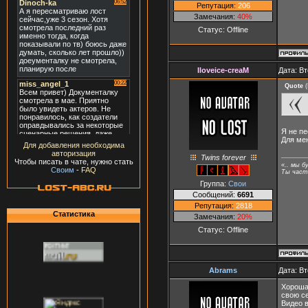
Репутация:
206
Замечания:
40%
Статус:
Offline
Iloveice-creaM
Дата: Вт
Quote
(
Я не пе
Для мен
Для добавления необходима
авторизация
Twins forever
Чтобы писать в чате, нужно стать
«.. мы б
Своим
-
FAQ
Ты часть
Группа:
Свои
Сообщений:
6691
Репутация:
2818
Статистика
Замечания:
20%
Статус:
Offline
Abrams
Дата: Вт
Хорошая
свою с
Видео в