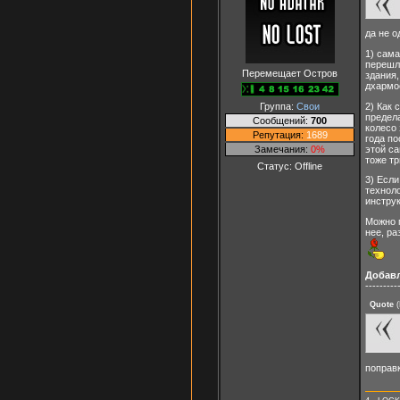
да не од
1) сама
перешло
Перемещает Остров
здания,
дхармое
2) Как 
Группа:
Свои
предел
Сообщений:
700
колесо 
Репутация:
1689
года по
этой са
Замечания:
0%
тоже тр
Статус:
Offline
3) Если
техноло
инстру
Можно п
нее, ра
Добав
---------
Quote
(
поправк