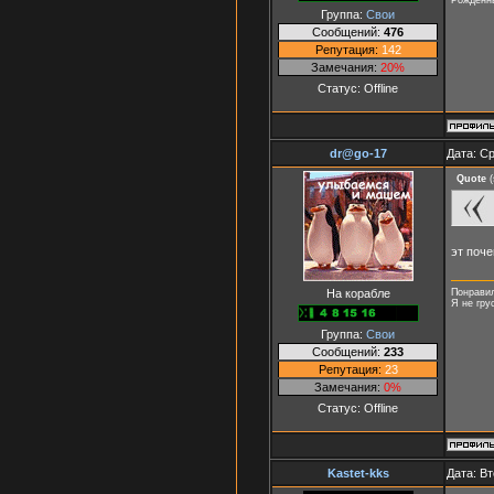
Группа:
Свои
Сообщений:
476
Репутация:
142
Замечания:
20%
Статус:
Offline
dr@go-17
Дата: Ср
Quote
(
эт поч
На корабле
Понравил
Я не гру
Группа:
Свои
Сообщений:
233
Репутация:
23
Замечания:
0%
Статус:
Offline
Kastet-kks
Дата: Вт