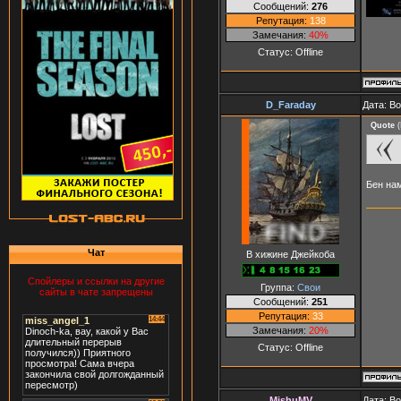
Сообщений:
276
Репутация:
138
Замечания:
40%
Статус:
Offline
D_Faraday
Дата: В
Quote
(
Бен нам
Чат
В хижине Джейкоба
Спойлеры и ссылки на другие
Группа:
Свои
сайты в чате запрещены
Сообщений:
251
Репутация:
33
Замечания:
20%
Статус:
Offline
MishuMV
Дата: В