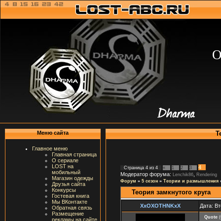
О
Т
Меню сайта
Главное меню
Главная страница
О сериале
LOST на
4
Страница
4
из
4
«
1
2
3
мобильный
Модератор форума:
,
Lenchik86
Rendering
Магазин одежды
Форум
»
5 сезон
»
Теории и размышления
Друзья сайта
Конкурсы
Теория замкнутого круга
Гостевая книга
Мы ВКонтакте
XxOXOTHNKxX
Дата: Вт
Обратная связь
Размещение
Quote
(
рекламы на сайте