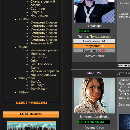
Скачать серии 6
Вполне 
сезона
Субтитры
Бонусы
Судьба н
Инструкции
Уильям 
Онлайн
Смотреть 1 сезон
В бункере
Смотреть 2 сезон
Смотреть 3 сезон
Смотреть 4 сезон
Смотреть 5 сезон
Группа:
Пользователи
Смотреть 6 сезон
Сообщений:
44
Телеканал ABC
Репутация:
6
Медиа
Рекламные ролики
Замечания:
0%
Мобизоды
Статус:
Offline
Lost Puzzle
Обои
Lost:The Video
Game
Музыка из сериала
MishuMV
Дата: В
Книги из сериала
Фан-уголок
начало 
Фан-Арт
Лок при
Фан-Клуб
Бэн: Ты
Фан-Фикшн
Лок: хи
Форум
Бэн:Ну 
запута
Бэн, на
LOST магазин
В хижине Джейкоба
Группа:
Свои