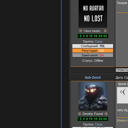
Теория
I love music..
Группа:
Свои
Сообщений:
701
Репутация:
635
Замечания:
0%
Статус:
Offline
Sub-Zero3
Дата: Ср
Quote
(
типу бу
Destiny Found
Dharma In
Группа:
Свои