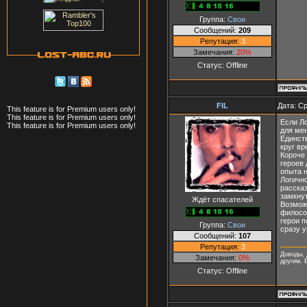
Группа:
Свои
Сообщений:
209
Репутация:
3
Замечания:
20%
Статус:
Offline
FIL
Дата: Ср
This feature is for Premium users only!
This feature is for Premium users only!
Если Ло
This feature is for Premium users only!
для мен
Единств
круг вр
Короче 
героев 
опыта н
Логично
рассказ
замкнут
Ждёт спасателей
Возможн
филосо
герои п
Группа:
Свои
сразу у
Сообщений:
107
Репутация:
3
Доводы, 
Замечания:
0%
другим. 
Статус:
Offline