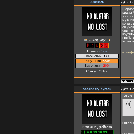
ARSIS25
Дата: Ср
Шарлота
видим М
узнал ч
мужчину
когда л
он уча
уничто
крутить
прибуде
Gossip boy
Ролик 
Группа:
Свои
по кайфу
Сообщений:
3390
Репутация:
3839
Замечания:
20%
Статус:
Offline
secondary-dymok
Дата: Ср
Quote
(
Ошеани
В хижине Джейкоба
Рожденны