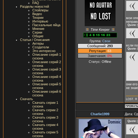
FAQ
Разделы новостей
Спойлеры
Видео
Теории
мои опе
Интервью
неправ
Пасхальные яйца
Quote
(
Мнение
Time Keeper
Серии
Общие
Статьи / Описания
Группа:
Свои
Актеры
если п
Сообщений:
293
Создатели
Quote
(
Репутация:
63
Это интересно
Описание серий 1
Замечания:
0%
сезона
Статус:
Offline
Описание серий 2
сезона
Описание серий 3
сезона
Описание серий 4
сезона
они его
Описание серий 5
не знаю
сезона
Описание серий 6
сезона
Скачать
LOST. Я 
Скачать серии 1
сезона
Скачать серии 2
сезона
Charlie1999
Дата: Ср
Скачать серии 3
сезона
Quote
(
Скачать серии 4
сезона
Скачать серии 5
сезона