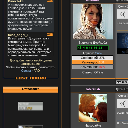
Quote
(
Так они
В хижине Джейкоба
Группа:
Свои
Сообщений:
276
Для добавления необходима
Репутация:
138
авторизация
Замечания:
40%
Чтобы писать в чате, нужно стать
Своим
-
FAQ
Статус:
Offline
Статистика
JateSlash
Дата: Вт
Quote
(
если по
Я ~ Skat
На корабле