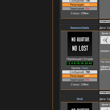
Сообщений:
735
Репутация:
663
Замечания:
0%
Статус:
Offline
Daemon13ada
Дата: Ср
Quote
(
уверен 
Перемещает Остров
The Host
АДжейк
Группа:
Свои
Джейко
Сообщений:
768
Репутация:
187
Замечания:
0%
Статус:
Offline
DixX
Дата: Ср
Quote
(