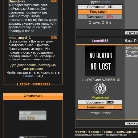
Группа:
Свои
Сообщений:
141
Репутация:
9
Замечания:
40%
Статус:
Offline
Lenchik86
Дата: Пя
http://l
По сути
Закрыт
Для добавления необходима
авторизация
Чтобы писать в чате, нужно стать
Своим
-
FAQ
LOST and NAVEEN
Статистика
Модератор
Сообщений:
1826
Репутация:
1209
Статус:
Offline
Форум
»
5 сезон
»
Теории и размышления
неправильно толкуют? Противостояние ?!)