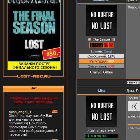
Хорошая
The Leader
Группа:
Свои
Сообщений:
1245
Репутация:
409
Замечания:
60%
Статус:
Offline
Чат
-Mist-
Дата: Пя
Quote
(
Спойлеры и ссылки на другие
сайты в чате запрещены
а как н
Если ты 
Ждёт спасателей