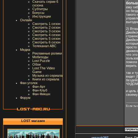
Скачать серии 6
больш
сезона
ему гиб
Субтитры
он безд
Бонусы
такого 
Инструкции
управля
Онлайн
выгодн
Смотреть 1 сезон
Смотреть 2 сезон
2) Втор
Смотреть 3 сезон
Джейкоб
Смотреть 4 сезон
странн
Смотреть 5 сезон
Джейкоб
Смотреть 6 сезон
которы
Телеканал ABC
просто 
Медиа
движени
Рекламные ролики
что это
Мобизоды
пользов
Lost Puzzle
помоги 
Обои
верить 
Lost:The Video
Game
так и т
Музыка из сериала
видет (
Книги из сериала
бездейс
Фан-уголок
ЧУДОМ
Фан-Арт
Фан-Клуб
и цель 
Фан-Фикшн
своему.
Форум
Если ты 
LOST магазин
renault297
Дата: Пя