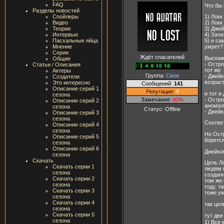
FAQ
Что бы 
Разделы новостей
Спойлеры
1) Локк
Видео
2) Локк
Теории
3) Джей
Интервью
4) Зач
Пасхальные яйца
5) и са
Мнение
умрет?
Серии
Ждёт спасателей
Выскаж
Общие
- Остро
Статьи / Описания
тот же
Актеры
Группа:
Свои
- Джейк
Создатели
возрас
Это интересно
Сообщений:
141
Описание серий 1
Репутация:
9
и тот 
сезона
- Остро
Замечания:
40%
Описание серий 2
аномал
сезона
Статус:
Offline
- Джей
Описание серий 3
сезона
Соотве
Описание серий 4
сезона
Но Остр
Описание серий 5
борется
сезона
Описание серий 6
Джейко
сезона
Скачать
Цель Л
Скачать серии 1
людям 
сезона
созданн
Скачать серии 2
том же 
сезона
году, т
Скачать серии 3
тоже у
сезона
Скачать серии 4
так цел
сезона
Скачать серии 5
тут две
сезона
1) Все