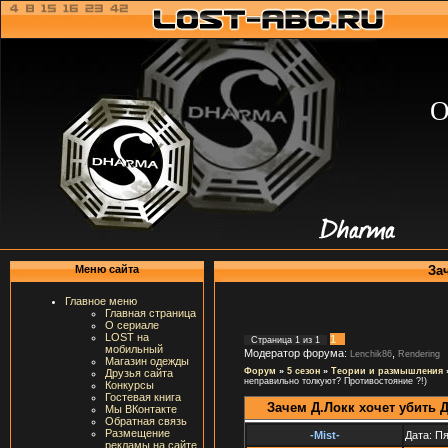
О
За
Меню сайта
Главное меню
Главная страница
О сериале
LOST на
1
Страница
1
из
1
мобильный
Модератор форума:
,
Lenchik86
Rendering
Магазин одежды
Форум
»
5 сезон
»
Теории и размышления
Друзья сайта
неправильно толкуют? Противостояние ?!)
Конкурсы
Гостевая книга
Зачем Д.Локк хочет убить 
Мы ВКонтакте
Обратная связь
Размещение
-Mist-
Дата: Пя
рекламы на сайте