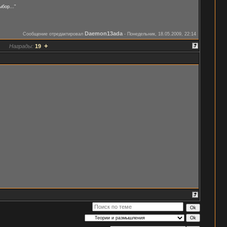
бор..."
Daemon13ada
Сообщение отредактировал
-
Понедельник, 18.05.2009, 22:14
+
Награды:
19