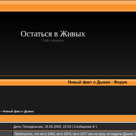
Остаться в Живых
Сайт сериала
Новый факт о Дымке - Форум
»
Новый факт о Дымке
Дата: Понедельник, 18.05.2009, 22:03 | Сообщение #
1
Любопытно, что ни в 1954, ни в 1974, ни в 1977 мы ни разу не видели Дымок.