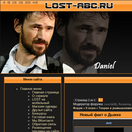
Меню сайта
Главное меню
Главная страница
О сериале
LOST на
1
Страница
1
из
1
мобильный
Модератор форума:
,
Lenchik86
Rendering
Магазин одежды
Форум
»
5 сезон
»
Теории и размышления
Друзья сайта
Конкурсы
Новый факт о Дымке
Гостевая книга
Мы ВКонтакте
avn
Обратная связь
Размещение
рекламы на сайте