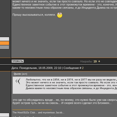
может ничего и не значить, если так просто совпало. Но если это не совпаде
Единственное заметное событие в этот промежуток времени - это, конечно, И
каким-то неизвестным пока образом связаны, и до Инцидента Дымка на остр
Прошу высказываться, коллеги.
+
Награды:
19
Дата: Понедельник, 18.05.2009, 22:10 | Сообщение #
2
Quote
(
avn
)
Любопытно, что ни в 1954, ни в 1974, ни в 1977 мы ни разу не видели
Это может ничего и не значить, если так просто совпало. Но если это
Единственное заметное событие в этот промежуток времени - это, коне
Дымок каким-то неизвестным пока образом связаны, и до Инцидента Ды
это где-то обсуждалось вроде... но, по-моему, это нужно было уже как сверх
бурят остров чуть ли не на сквозь... И скорее всего сделал это Блэкмен...
The HostISLEs Club... and mysterious Jacob...