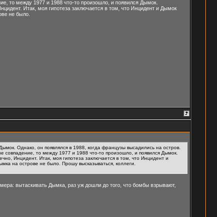
ние, то между 1977 и 1988 что-то произошло, и появился Дымок.
нцидент. Итак, моя гипотеза заключается в том, что Инцидент и Дымок
ове не было.
 Дымок. Однако, он появлялся в 1988, когда французы высадились на остров.
 не совпадение, то между 1977 и 1988 что-то произошло, и появился Дымок.
чно, Инцидент. Итак, моя гипотеза заключается в том, что Инцидент и
мка на острове не было. Прошу высказываться, коллеги.
ъмера: вытаскивать Дымка, раз уж дошли до того, что бомбы взрывают,