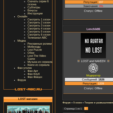
Скачать серии 6
Репутация:
187
сезона
Замечания:
0%
Субтитры
Бонусы
Статус:
Offline
Инструкции
Онлайн
Смотреть 1 сезон
Смотреть 2 сезон
Смотреть 3 сезон
Смотреть 4 сезон
Lenchik86
Смотреть 5 сезон
Смотреть 6 сезон
Телеканал ABC
Медиа
Рекламные ролики
Мобизоды
Lost Puzzle
Обои
Lost:The Video
Game
LOST and NAVEEN
Музыка из сериала
Книги из сериала
Фан-уголок
Фан-Арт
Фан-Клуб
Модератор
Фан-Фикшн
Сообщений:
1826
Форум
Репутация:
1209
Статус:
Offline
LOST магазин
Форум
»
5 сезон
»
Теории и размышления
1
Страница
1
из
1