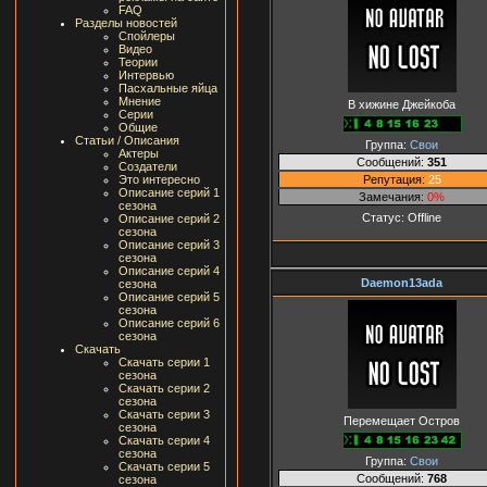
FAQ
Разделы новостей
Спойлеры
Видео
Теории
Интервью
Пасхальные яйца
Мнение
В хижине Джейкоба
Серии
Общие
Статьи / Описания
Группа:
Свои
Актеры
Сообщений:
351
Создатели
Репутация:
25
Это интересно
Описание серий 1
Замечания:
0%
сезона
Статус:
Offline
Описание серий 2
сезона
Описание серий 3
сезона
Описание серий 4
Daemon13ada
сезона
Описание серий 5
сезона
Описание серий 6
сезона
Скачать
Скачать серии 1
сезона
Скачать серии 2
сезона
Скачать серии 3
Перемещает Остров
сезона
Скачать серии 4
сезона
Группа:
Свои
Скачать серии 5
Сообщений:
768
сезона