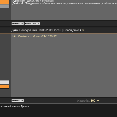
АДжейкоб
: "Делай, что я велел Бен."
Джейкоб
:: "Бенджамин, чтобы он не сказал, ты должен понять самое главное: у тебя есть вы
Дата: Понедельник, 18.05.2009, 22:16 | Сообщение #
3
http://lost-abc.ru/forum/21-1028-72
+
Награды:
100
»
Новый факт о Дымке