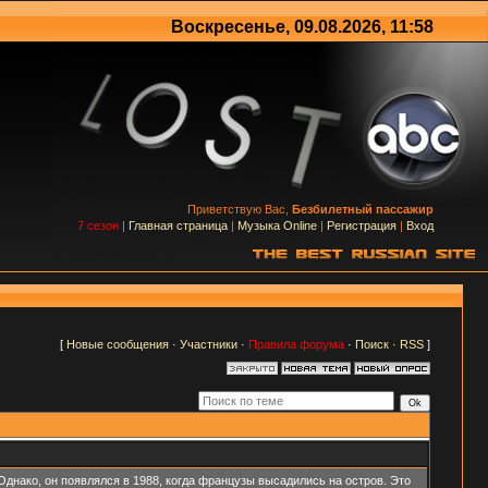
Воскресенье, 09.08.2026, 11:58
Приветствую Вас,
Безбилетный пассажир
7 сезон
|
Главная страница
|
Музыка Online
|
Регистрация
|
Вход
[
Новые сообщения
·
Участники
·
Правила форума
·
Поиск
·
RSS
]
 Однако, он появлялся в 1988, когда французы высадились на остров. Это