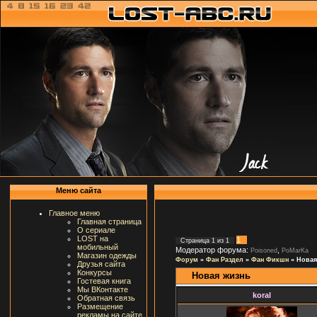
Меню сайта
Главное меню
Главная страница
О сериале
LOST на
1
Страница
1
из
1
мобильный
Модератор форума:
,
Poisoned
PoMarKa
Магазин одежды
Форум
»
Фан Раздел
»
Фан Фикшн
»
Новая
Друзья сайта
Конкурсы
Новая жизнь
Гостевая книга
Мы ВКонтакте
koral
Обратная связь
Размещение
рекламы на сайте