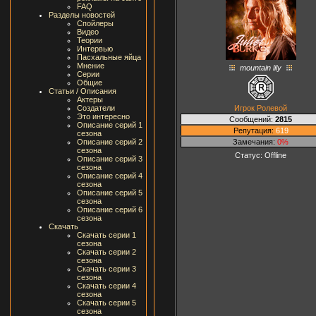
FAQ
Разделы новостей
Спойлеры
Видео
Теории
Интервью
Пасхальные яйца
Мнение
mountain lily
Серии
Общие
Статьи / Описания
Актеры
Игрок Ролевой
Создатели
Это интересно
Сообщений:
2815
Описание серий 1
Репутация:
619
сезона
Замечания:
0%
Описание серий 2
сезона
Статус:
Offline
Описание серий 3
сезона
Описание серий 4
сезона
Описание серий 5
сезона
Описание серий 6
сезона
Скачать
Скачать серии 1
сезона
Скачать серии 2
сезона
Скачать серии 3
сезона
Скачать серии 4
сезона
Скачать серии 5
сезона