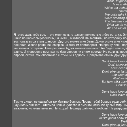
What I'm gonna
Is everyth
We've got a cha
Hmm
We gotta take i
We're standing 
The time has c
What we do no
We can win or
Я готов дать тебе все, что у меня есть, отдаться полностью и без остатка. Эт
шанс на нормальную жизнь, на жизнь, о которой мы мечтали, но которой у на
воспользуемся этим шансом. Другого может и не быть. Другого мне и не нужно
решение, любое решение, смирюсь с любым приговором. Но прошу лишь поду
мы можем потерять. Твое решение будет окончательным. Это будет навсегда.
давно. И я уверен в нем, как не был уверен ни в чем прежде. Но если ты прос
спроси, скажи. Мы справимся с этим, мы вдвоем. Прикрывая спины друг друг
Don't leave love ou
Don't leave lo
Love needs 
Don't give up just
Just keep h
What we fee
But how will it survi
Don't let
Don't leave love ou
Don't leave 
Так не уходи, не сдавайся так быстро.Борись. Прошу тебя! Борись ради себя, 
научила меня жить, открыла новые чувства и эмоции, открыла целый мир. Т
выживем, но лишь вместе. Не уходи! Не разрушай нашу любовь! Не разруша
Don't leave love ou
You've got to show l
Wellll
Don't give up just