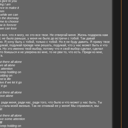
 give to you
ing I am
nce to make it
mm
t while we can
in the doorway
ome to choose
w is forever
 we can lose
о все, что я могу, но это все твое. Не отвергай меня. Жизнь подарила нам
с не было раньше, у меня не было до встречи с тобой. Так давай
. Я хочу быть с тобой, только с тобой. Но я не буду давить. Я приму твое
май, подумай прежде чем решать, подумай, что у нас может быть и что
 Но это именно твой выбор, потому что я свой выбор сделал, сделал
то боишься и не уверена во мне, то не рви то, что есть. Приди ко мне,
а.
t there all alone
ve all alone
attention
 keep holding on
olding on
l is life
ve if we let it go
 it go
t there all alone
love alone
ради меня, ради нас, ради того, что было и что может у нас быть. Ты
ы стала моей жизнью. Так не отнимай ее у меня! Мы справимся, мы
й!
t there all alone
ove some attention
ll
 keep holding on