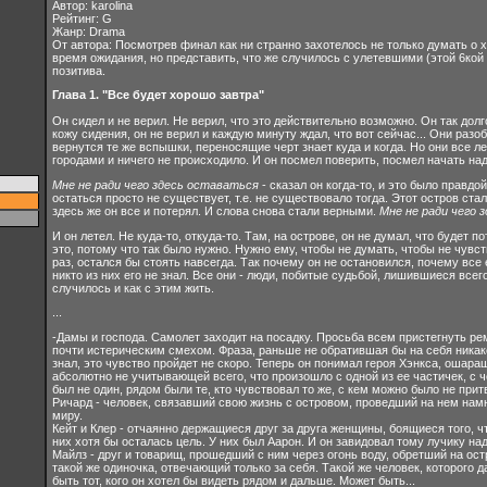
Автор: karolina
Рейтинг: G
Жанр: Drama
От автора: Посмотрев финал как ни странно захотелось не только думать о х
время ожидания, но представить, что же случилось с улетевшими (этой 6кой 
позитива.
Глава 1. "Все будет хорошо завтра"
Он сидел и не верил. Не верил, что это действительно возможно. Он так долг
кожу сидения, он не верил и каждую минуту ждал, что вот сейчас... Они разо
вернутся те же вспышки, переносящие черт знает куда и когда. Но они все л
городами и ничего не происходило. И он посмел поверить, посмел начать на
Мне не ради чего здесь оставаться
- сказал он когда-то, и это было правдой
остаться просто не существует, т.е. не существовало тогда. Этот остров ста
здесь же он все и потерял. И слова снова стали верными.
Мне не ради чего 
И он летел. Не куда-то, откуда-то. Там, на острове, он не думал, что будет 
это, потому что так было нужно. Нужно ему, чтобы не думать, чтобы не чувс
раз, остался бы стоять навсегда. Так почему он не остановился, почему все 
никто из них его не знал. Все они - люди, побитые судьбой, лишившиеся всег
случилось и как с этим жить.
...
-Дамы и господа. Самолет заходит на посадку. Просьба всем пристегнуть ре
почти истерическим смехом. Фраза, раньше не обратившая бы на себя никак
знал, это чувство пройдет не скоро. Теперь он понимал героя Хэнкса, ошара
абсолютно не учитывающей всего, что произошло с одной из ее частичек, с ч
был не один, рядом были те, кто чувствовал то же, с кем можно было не прит
Ричард - человек, связавший свою жизнь с островом, проведший на нем нам
миру.
Кейт и Клер - отчаянно держащиеся друг за друга женщины, боящиеся того, что
них хотя бы осталась цель. У них был Аарон. И он завидовал тому лучику на
Майлз - друг и товарищ, прошедший с ним через огонь воду, обретший на ост
такой же одиночка, отвечающий только за себя. Такой же человек, которого да
быть тот, кого он хотел бы видеть рядом и дальше. Может быть...