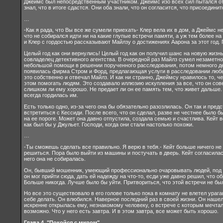
Джеймс был непосредственным участником. Джеймс изо всех сил пытался от
знал, что в итоге сдастся. Они оба знали, что он согласится, что присоедини
…
-Как я рада, что Вы все же сумели приехать- Клер вела их в дом, а Джеймс н
что не собирался идти ни на какие глупые встречи памяти, а уж тем более на
и Клер с гордостью рассказывают Майлзу о достижениях Аарона за этот год. 
Целый год как они вернулись! Целый год как он получил шанс на новую жизн
совладелец детективного агентства. В очередной раз Майлз сумел незаметно д
небольшой помощи в решении порученного расследования, потом немного ден
появилась фирма Стром и Форд, предлагающая услуги в расследовании любы
это собственно и отвечал Майлз. И как ни странно, Джеймсу нравилось то, 
этом помогать людям. Это создавало иллюзию искупления за все, что он со
слишком ли ему хорошо. Не предает ли он ее память тем, что живет дальше. Н
всегда гордилась им.
Есть только одно, из-за чего она бы обязательно разозлилась. Он так и пред
встретиться с Кессиди. После всего, что он сделал, разве не честнее было б
на ее пороге. Может она давно отпустила, создала семью и счастлива. Кейт в
как был бы у Джульет. Господи, когда они стали настолько похожи.
…
-Ты сможешь сделать все правильно. Я верю в тебя.- Кейт больше ничего не 
решиться. Пора было выйти из машины и постучать в дверь. Кейт согласилась 
него она не собиралась.
Он, бывший мошенник, умеющий профессионально очаровывать людей, под при
он мог прийти сюда, дать ей надежду на что-то, есди уже давно решил, что о
Больше никогда. Лучше было бы уйти. Притвориться, что этой встречи не был
Но все это существовало в его голове только пока в комнату не влетел урага
себе делать. Он влюбился. Наверное последний раз в своей жизни. Он нашел д
искренне открылась ему, незнакомому человеку, о встрече с которым мечтала
возможно. Что у него есть завтра. И в этом завтра, все может быть хорошо.
Глава 4. "Покойся с миром"