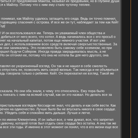
биться от предложений Майлза, называл их бредовыми, но в глубине души
тся к Майлзу. Потому что с ним ему стало чуточку теплее.
е понимал, как Майлзу удалось затащить его сюда. Ведь он точно помнил,
 годовщину спасения с острова. И все же он тут, наблюдает за тем как Кейт
Год!
ь! И он воспользовался им. Теперь он уважаемый член общества и
обиться от него всего, что хотел. А ведь начиналось все с его просьб о
ег на начальный капитал, потом еще немного участия. И вот уже
х дел, с использованием всех средств включая сверхъестественные. За
чем они занимались. Это позволяло быть самому себе хозяином, но при
вершил будучи Сойером. Иногда правда закрадывалась мысль, а не
о он отгонял ее, потому что она не хотела бы для него другого, она
ставлял ее укоризненный взгляд. Он так и не нашел в себе смелость
ы отпустить ее, позволить жить своей жизнью. Так никогда и не объявиться
едь говорила только о ребенке. Кейт. Он перехватил ее взгляд. Такой же
сказала. Но они оба знали, к чему это относилось. Ему пора было
поехать с ним на всякий случай, как он это назвал. Но делать все за
стальным взглядом Кессиди не знал, что делать и как себя вести. Как
бречен на одиночество. Лучше было бы не впускать никого в свое сердце.
о. Убедить себя и спокойно жить дальше. Лучше и легче.
н по имени Клементина. И он забыл все, о чем думал, все, что запретил
евочку, которой готов был отдать свое сердце без остатка. А она так же
 все эти годы. И именно в этот момент он понял, что в его жизни еще все