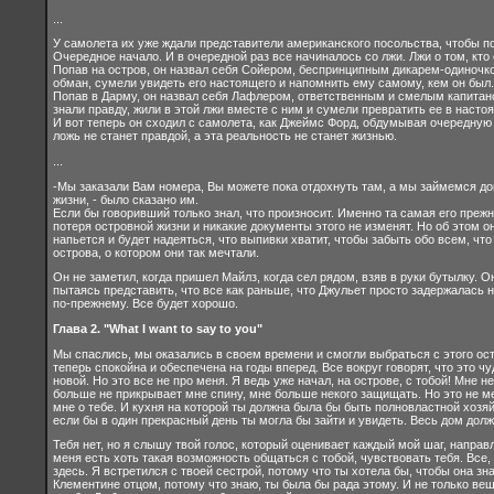
...
У самолета их уже ждали представители американского посольства, чтобы п
Очередное начало. И в очередной раз все начиналось со лжи. Лжи о том, кто о
Попав на остров, он назвал себя Сойером, беспринципным дикарем-одиночко
обман, сумели увидеть его настоящего и напомнить ему самому, кем он был.
Попав в Дарму, он назвал себя Лафлером, ответственным и смелым капитано
знали правду, жили в этой лжи вместе с ним и сумели превратить ее в насто
И вот теперь он сходил с самолета, как Джеймс Форд, обдумывая очередную 
ложь не станет правдой, а эта реальность не станет жизнью.
...
-Мы заказали Вам номера, Вы можете пока отдохнуть там, а мы займемся до
жизни, - было сказано им.
Если бы говоривший только знал, что произносит. Именно та самая его пре
потеря островной жизни и никакие документы этого не изменят. Но об этом он
напьется и будет надеяться, что выпивки хватит, чтобы забыть обо всем, чт
острова, о котором они так мечтали.
Он не заметил, когда пришел Майлз, когда сел рядом, взяв в руки бутылку. Он
пытаясь представить, что все как раньше, что Джульет просто задержалась н
по-прежнему. Все будет хорошо.
Глава 2. "What I want to say to you"
Мы спаслись, мы оказались в своем времени и смогли выбраться с этого остр
теперь спокойна и обеспечена на годы вперед. Все вокруг говорят, что это ч
новой. Но это все не про меня. Я ведь уже начал, на острове, с тобой! Мне н
больше не прикрывает мне спину, мне больше некого защищать. Но это не ме
мне о тебе. И кухня на которой ты должна была бы быть полновластной хозяйк
если бы в один прекрасный день ты могла бы зайти и увидеть. Весь дом дол
Тебя нет, но я слышу твой голос, который оценивает каждый мой шаг, направля
меня есть хоть такая возможность общаться с тобой, чувствовать тебя. Все,
здесь. Я встретился с твоей сестрой, потому что ты хотела бы, чтобы она зн
Клементине отцом, потому что знаю, ты была бы рада этому. И не только вещ