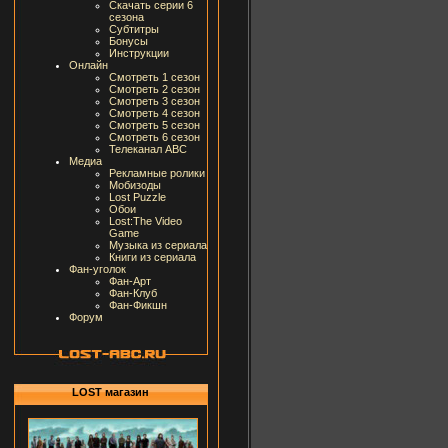
Скачать серии 6
сезона
Субтитры
Бонусы
Инструкции
Онлайн
Смотреть 1 сезон
Смотреть 2 сезон
Смотреть 3 сезон
Смотреть 4 сезон
Смотреть 5 сезон
Смотреть 6 сезон
Телеканал ABC
Медиа
Рекламные ролики
Мобизоды
Lost Puzzle
Обои
Lost:The Video
Game
Музыка из сериала
Книги из сериала
Фан-уголок
Фан-Арт
Фан-Клуб
Фан-Фикшн
Форум
LOST магазин