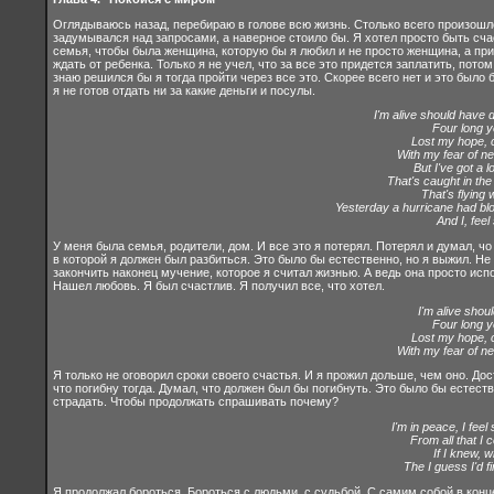
Оглядываюсь назад, перебираю в голове всю жизнь. Столько всего произошло, 
задумывался над запросами, а наверное стоило бы. Я хотел просто быть сча
семья, чтобы была женщина, которую бы я любил и не просто женщина, а прин
ждать от ребенка. Только я не учел, что за все это придется заплатить, пот
знаю решился бы я тогда пройти через все это. Скорее всего нет и это было
я не готов отдать ни за какие деньги и посулы.
I'm alive should have 
Four long 
Lost my hope, 
With my fear of n
But I've got a 
That's caught in the
That's flying
Yesterday a hurricane had b
And I, feel 
У меня была семья, родители, дом. И все это я потерял. Потерял и думал, чо
в которой я должен был разбиться. Это было бы естественно, но я выжил. Не 
закончить наконец мучение, которое я считал жизнью. А ведь она просто и
Нашел любовь. Я был счастлив. Я получил все, что хотел.
I'm alive shou
Four long 
Lost my hope, 
With my fear of n
Я только не оговорил сроки своего счастья. И я прожил дольше, чем оно. Дос
что погибну тогда. Думал, что должен был бы погибнуть. Это было бы естес
страдать. Чтобы продолжать спрашивать почему?
I'm in peace, I feel
From all that I c
If I knew, w
The I guess I'd fi
Я продолжал бороться. Бороться с людьми, с судьбой. С самим собой в конце