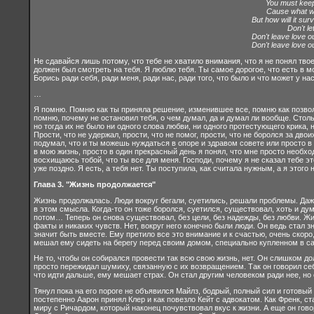
You must keep
Cause what we 
But how will it survi
Don't let
Don't leave love ou
Don't leave love ou
Не сдавайся лишь потому, что тебе не хватило внимания, что я не понял твое
должен был смотреть на тебя. Я люблю тебя. Ты самое дорогое, что есть в м
Борись ради себя, ради меня, ради нас, ради того, что было и что может у н
…
Я помню. Помню как ты приняла решение, изменившее все, помню как позволи
помню, почему не остановил тебя, о чем думал, да и думал ли вообще. Столь
но тогда их не было ни одного слова любви, ни одного протестующего крика, 
Прости, что не удержал, прости, что не помог, прости, что не боролся за дв
подумал, что и ты можешь нуждаться в опоре и здравом совете или просто в 
в мою жизнь, просто в один прекрасный день я понял, что мне просто необх
восхищаюсь тобой, что ты все для меня. Господи, почему я не сказал тебе э
уже поздно. Я есть, а тебя нет. Ты поступила, как считала нужным, а я этого 
Глава 3. "Жизнь продолжается"
Жизнь продолжалась. Люди вокруг бегали, суетились, решали проблемы. Даже
в этом смысла. Когда-то он тоже боролся, суетился, существовал, хоть и дум
потом… Теперь он снова существовал, без цели, без надежды, без любви. Жи
факты и никаких чувств. Нет, вокруг него конечно были люди. Он ведь стал
значит быть вместе. Ему претило все это внимание и к счастью, очень скоро,
мешал ему сидеть на берегу перед своим домом, специально купленном в са
Не то, чтобы он собирался провести так всю свою жизнь, нет. Он слишком долг
просто пережидал шумиху, связанную с их возвращением. Так он говорил себе,
что идти дальше, ему мешает страх. Он стал другим человеком ради нее, но о
Тянул пока на его пороге не объявился Майлз, бодрый, полный сил и готовый
постепенно Аарон принял Клер и как повезло Кейт с адвокатом. Как Френк, с
миру с Ричардом, который наконец почувствовал вкус к жизни. А еще он гово