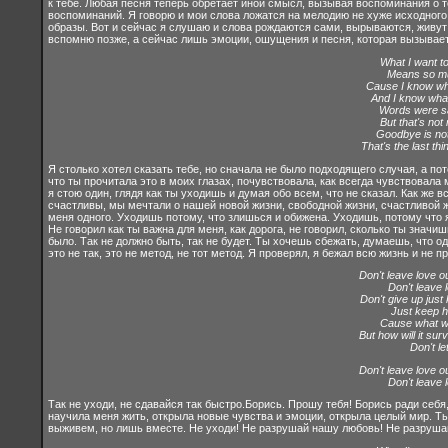
к тебе. Любая песня теперь обретает иной смысл, вызывая воспоминания о те
воспоминаний. Я говорю и мои слова ложатся на мелодию не хуже исходного т
образы. Вот и сейчас я слушаю и слова рождаются сами, вырываются, живут 
вспомню позже, а сейчас лишь эмоции, ошущения и песня, которая вызывае
What I want t
Means so m
Cause I know wh
And I know wha
Words were sa
But that's no
Goodbye is no
That's the last th
Я столько хотел сказать тебе, но сначала не было подходящего случая, а по
что ты прочитала это в моих глазах, почувствовала, как всегда чувствовала м
я стою один, глядя как ты уходишь и думая обо всем, что не сказал. Как же 
счастливы, мы мечтали о нашей новой жизни, свободной жизни, счастливой 
меня одного. Уходишь потому, что злишься и обижена. Уходишь, потому что я 
Не говорил как ты важна для меня, как дорога, не говорил, сколько ты значи
было. Так не должно быть, так не будет. Ты хочешь сбежать, думаешь, что од
это не так, это не метод, не тот метод. Я проверял, я бежал всю жизнь и не 
Don't leave love ou
Don't leave 
Don't give up just
Just keep h
Cause what we 
But how will it survi
Don't let
Don't leave love ou
Don't leave 
Так не уходи, не сдавайся так быстро.Борись. Прошу тебя! Борись ради себя, 
научила меня жить, открыла новые чувства и эмоции, открыла целый мир. Т
выживем, но лишь вместе. Не уходи! Не разрушай нашу любовь! Не разруша