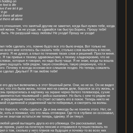
 holding on
feel is life
ve if we let it go
 it go
t there all alone
t there all alone
го отношения, что занятый другим не заметил, когда был нужен тебе, когда
оей жизни. Так не уходи, не сдавайся так быстро.Борись. Прошу тебя!
ас быть. Не разрушай нашу любовь! Не уходи! Прошу не уходи!
л тебе сделать это, помню будто все это было вчера. Вот только не
ко всего мне хотелось бы сказать тебе, столько слов вылилось в песню,
ничего. Я не думал, а плыл по течению твоих слов и решений. Прости меня.
оих. Я так привык к твоему здравомыслию, к твоему хладнокровию, что не
словах, которые я говорил, но надо было чаще. Я не знаю, когда ты вошла
одимо ощущать тебя рядом, такую спокойную, такую уверенную, что я
того. Почему я всегда осознаю все слишком поздно. Но теперь сожалеть
не сделал. Джульет! Я так люблю тебя!
 его друзья включились в этот бешеный ритм. Они, но не он. Он не видел
ал, что это была жизнь, потом жил на самом деле, боролся за эту жизнь, а
знь превратилась в картинку на экране черно-белого телевизора, сухие
 знаменитостью «выживший с рейса ошеаник». Но быть с кем-то рядом не
 и окружающие поняли, что стоит оставить его в покое. Теперь никто не
мой отдаленной и уединенной части побережья, и смотреть на волны.
о боролся, чтобы сдаться. Да и она никогда бы не поняла этого. Нет, он
 хоть и понимал, что это лишь отговорки. Где-то в глубине он осознавал,
н не знал как остаться им теперь, одному. И он тянул.
 любой ценой вытащить друга из его убежища. Он рассказывал, как
тав героем, ушел на почетную пенсию и отправился путешествовать по
рил о том, сколько у него планов на будущее и почему-то во всех них