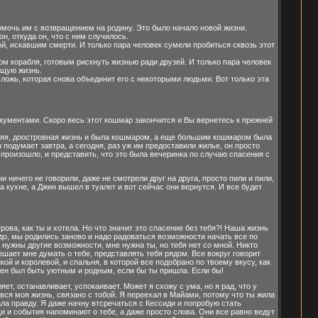
омочь им с возвращением на родину. Это было начало новой жизни.
н, откуда он, что с ним случилось.
й, искавшим смерти. И только пара человек сумели пробиться сквозь этот
м корабля, готовым рискнуть жизнью ради друзей. И только пара человек
ящую жизнь.
ложь, которая снова объединит его с некоторыми людьми. Вот только эта
кументами. Скоро весь этот кошмар закончится и Вы вернетесь к прежней
жняя, доостровная жизнь и была кошмаром, а еще большим кошмаром была
 подумает завтра, а сегодня, раз уж им предоставили жилье, он просто
о произошло, и представить, что это была вечеринка по случаю спасения с
и ничего не говорили, даже не смотрели друг на друга, просто пили и пили,
а кухне, а Джин вышел в туалет и вот сейчас они вернутся. И все будет
ова, как ты и хотела. Но что значит это спасение без тебя?! Наша жизнь
удо, мы родились заново и надо радоваться возможности начать все по
е нужны другие возможности, мне нужна ты, но тебя нет со мной. Никто
шает мне думать о тебе, представлять тебя рядом. Все вокруг говорит
ой и королевой, и спальня, в которой все подобрано по твоему вкусу, как
жен был быть уютным и родным, если бы ты пришла. Если бы!
ет, останавливает, успокаивает. Может я схожу с ума, но я рад, что у
 вся моя жизнь, связано с тобой. Я переехал в Майами, потому что ты жила
ала правду. Я даже начну втсречаться с Кессиди и попробую стать
и и события напоминают о тебе, а даже просто слова. Они все равно ведут