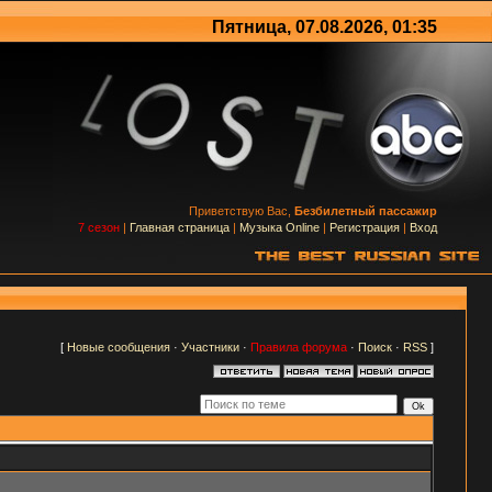
Пятница, 07.08.2026, 01:35
Приветствую Вас,
Безбилетный пассажир
7 сезон
|
Главная страница
|
Музыка Online
|
Регистрация
|
Вход
[
Новые сообщения
·
Участники
·
Правила форума
·
Поиск
·
RSS
]