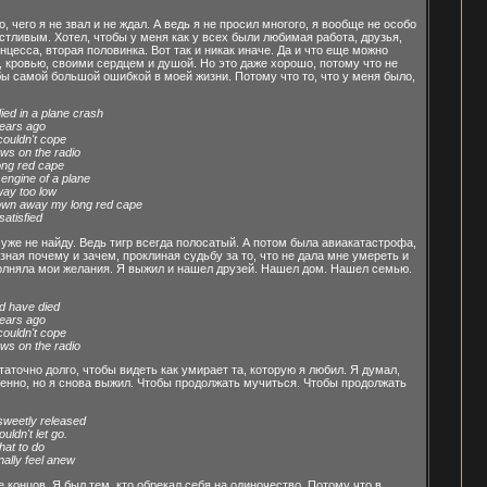
чего я не звал и не ждал. А ведь я не просил многого, я вообще не особо
стливым. Хотел, чтобы у меня как у всех были любимая работа, друзья,
цесса, вторая половинка. Вот так и никак иначе. Да и что еще можно
ом, кровью, своими сердцем и душой. Но это даже хорошо, потому что не
 бы самой большой ошибкой в моей жизни. Потому что то, что у меня было,
died in a plane crash
years ago
couldn't cope
ews on the radio
long red cape
 engine of a plane
 way too low
lown away my long red cape
satisfied
 уже не найду. Ведь тигр всегда полосатый. А потом была авиакатастрофа,
зная почему и зачем, проклиная судьбу за то, что не дала мне умереть и
сполняла мои желания. Я выжил и нашел друзей. Нашел дом. Нашел семью.
ld have died
years ago
couldn't cope
ews on the radio
таточно долго, чтобы видеть как умирает та, которую я любил. Я думал,
твенно, но я снова выжил. Чтобы продолжать мучиться. Чтобы продолжать
 sweetly released
ouldn't let go.
hat to do
nally feel anew
 концов. Я был тем, кто обрекал себя на одиночество. Потому что в