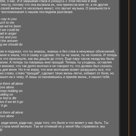
бе, о нас. И я закрываю глаза и уношусь с этой песней в мир
екста, потому что она вызвала их, она принесла мне те, а не другие
своей жизнью те несколько минут, что звучит музыка. О реальности я
т воспоминания о нашем последнем разговоре.
o say to you
uch to me
at we've been
t we could be
id in anger
t me and you
t the answer
ing we should do
том я подумал, что ты знаешь, знаешь и без слов и ненужных объяснений,
еня и знала, что я скажу и сделаю. Но ты не знала, ты не поняла. И теперь
все это произошло, как мы дошли до этого. Еще пару часов назад мы были
жизни. А теперь ты говоришь мне прощай. Теперь ты уходишь, оставляя
виноват, что так долго молчал и не говорил то, что должен был сказать.
шь для меня. Но я не верю, что мое молчание может разрушить все, что
но слово, слово "прощай", сделает твою жизнь легче, избавит от боли, но
пришел ни к чему. И лишь остановившись и приняв жизнь, я нашел тебя.
t there all alone
love alone
 keep holding on
olding on
feel is life
ve if we let it go
 it go
t there all alone
love alone
ради меня, ради нас, ради того, что было и что может у нас быть. Ты
ы стала моей жизнью. Так не отнимай ее у меня! Мы справимся, мы
й!