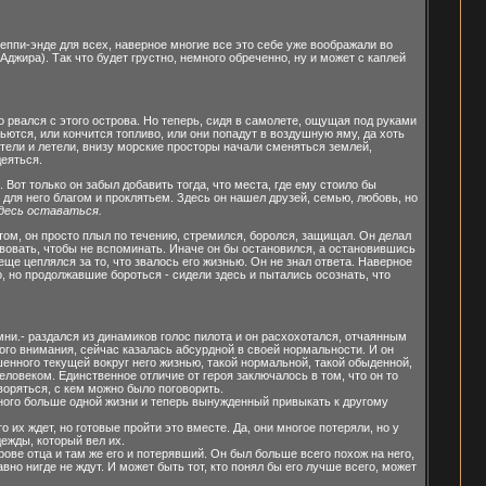
еппи-энде для всех, наверное многие все это себе уже воображали во
Аджира). Так что будет грустно, немного обреченно, ну и может с каплей
о рвался с этого острова. Но теперь, сидя в самолете, ощущая под руками
бьются, или кончится топливо, или они попадут в воздушную яму, да хоть
етели и летели, внизу морские просторы начали сменяться землей,
деяться.
. Вот только он забыл добавить тогда, что места, где ему стоило бы
л для него благом и проклятьем. Здесь он нашел друзей, семью, любовь, но
здесь оставаться.
потом, он просто плыл по течению, стремился, боролся, защищал. Он делал
твовать, чтобы не вспоминать. Иначе он бы остановился, а остановившись
еще цеплялся за то, что звалось его жизнью. Он не знал ответа. Наверное
о, но продолжавшие бороться - сидели здесь и пытались осознать, что
мни.- раздался из динамиков голос пилота и он расхохотался, отчаянным
ого внимания, сейчас казалась абсурдной в своей нормальности. И он
шенного текущей вокруг него жизнью, такой нормальной, такой обыденной,
еловеком. Единственное отличие от героя заключалось в том, что он то
воряться, с кем можно было поговорить.
ного больше одной жизни и теперь вынужденный привыкать к другому
 их ждет, но готовые пройти это вместе. Да, они многое потеряли, но у
дежды, который вел их.
рове отца и там же его и потерявший. Он был больше всего похож на него,
вно нигде не ждут. И может быть тот, кто понял бы его лучше всего, может