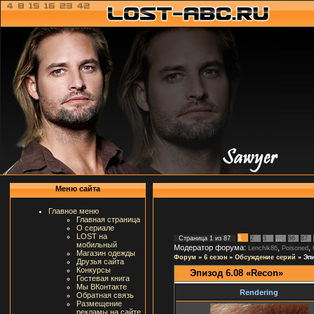
Меню сайта
Главное меню
Главная страница
О сериале
LOST на
1
Страница
1
из
87
2
3
…
86
87
мобильный
Модератор форума:
,
,
Lenchik86
Poisoned
Магазин одежды
Форум
»
6 сезон
»
Обсуждение серий
»
Эпи
Друзья сайта
Конкурсы
Эпизод 6.08 «Recon»
Гостевая книга
Мы ВКонтакте
Rendering
Обратная связь
Размещение
рекламы на сайте