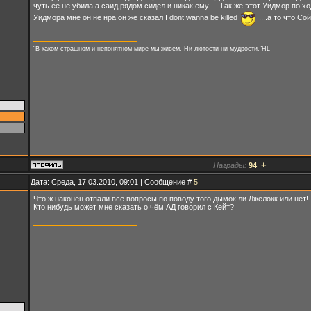
чуть ее не убила а саид рядом сидел и никак ему ....Так же этот Уидмор по 
Уидмора мне он не нра он же сказал I dont wanna be killed
....а то что Со
"В каком страшном и непонятном мире мы живем. Ни лютости ни мудрости."HL
+
Награды:
94
Дата: Среда, 17.03.2010, 09:01 | Сообщение #
5
Что ж наконец отпали все вопросы по поводу того дымок ли Лжелокк или нет!
Кто нибудь может мне сказать о чём АД говорил с Кейт?