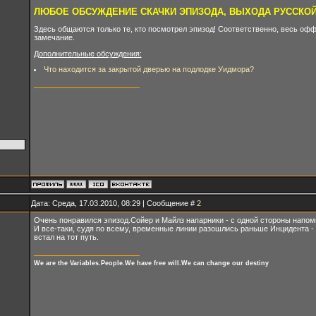
ЛЮБОЕ ОБСУЖДЕНИЕ СКАЧКИ ЭПИЗОДА, ВЫХОДА РУССКОЙ 
Здесь общаются только те, кто посмотрел эпизод! Соответственно, весь оффт
замечание.
Дополнительные обсуждения:
Что находится за закрытой дверью на подлодке Уидмора?
Дата: Среда, 17.03.2010, 08:29 | Сообщение #
2
Очень понравился эпизод.Сойер и Майлз напарники - с одной стороны напомн
И все-таки, судя по всему, временные линии разошлись раньше Инцидента -
встал на тот путь.
We are the Variables.People.We have free will.We can change our destiny