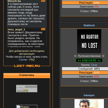
Репутация:
3191
Замечания:
0%
Статус:
Offline
Diablock
Для добавления необходима
авторизация
Путешественник
Чтобы писать в чате, нужно стать
Своим
-
FAQ
Группа:
Свои
Сообщений:
1071
Репутация:
1033
Статистика
Замечания:
60%
Статус:
Offline
inkeeper