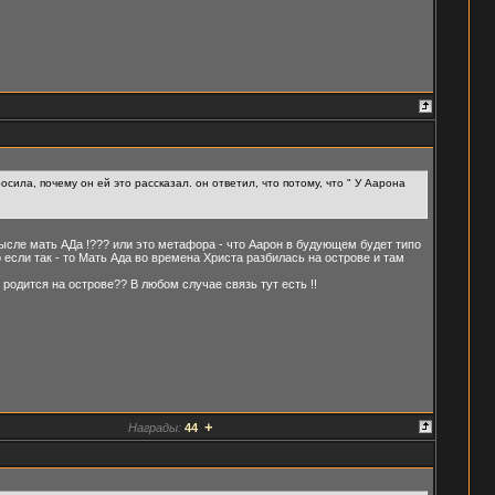
осила, почему он ей это рассказал. он ответил, что потому, что " У Аарона
смысле мать АДа !??? или это метафора - что Аарон в будующем будет типо
 если так - то Мать Ада во времена Христа разбилась на острове и там
 родится на острове?? В любом случае связь тут есть !!
+
Награды:
44