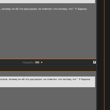
 почему он ей это рассказал. он ответил, что потому, что " У Аарона
+
Награды:
395
осила, почему он ей это рассказал. он ответил, что потому, что " У Аарона