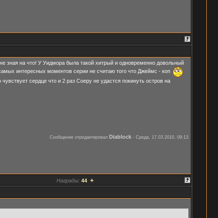
не зная на что! У Уидмора была такой хитрый и одновременно довольный
з самых интересных моментов серии не считаю того что Джеймс - коп
 чувствует сердце что и 2 раз Соеру не удастся покинуть остров на
Diablock
Сообщение отредактировал
-
Среда, 17.03.2010, 09:13
+
Награды:
44