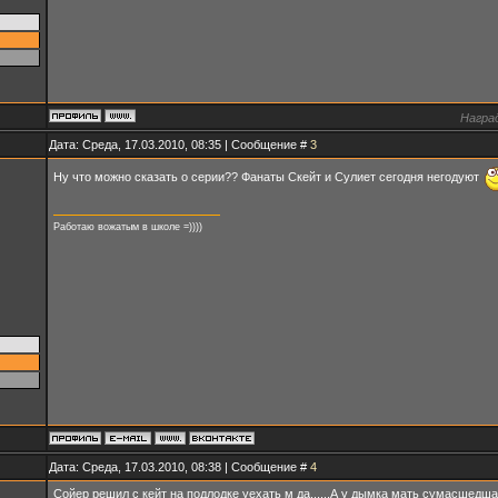
Награ
Дата: Среда, 17.03.2010, 08:35 | Сообщение #
3
Ну что можно сказать о серии?? Фанаты Скейт и Сулиет сегодня негодуют
Работаю вожатым в школе =))))
Дата: Среда, 17.03.2010, 08:38 | Сообщение #
4
Сойер решил с кейт на подлодке уехать м да......А у дымка мать сумасшедшая 