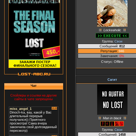
Lockeaholic
Группа:
Свои
Сообщений:
812
Репутация:
946
Замечания:
0%
Статус:
Offline
Сагит
Чат
Спойлеры и ссылки на другие
сайты в чате запрещены
Man in black
Группа:
Свои
Сообщений:
1458