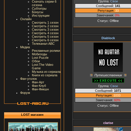
Группа:
Свои
Скачать серии 6
сезона
Сообщений:
141
Субтитры
Репутация:
33
Бонусы
Замечания:
0%
Инструкции
Онлайн
Статус:
Offline
Смотреть 1 сезон
Смотреть 2 сезон
Смотреть 3 сезон
Смотреть 4 сезон
Смотреть 5 сезон
Diablock
Смотреть 6 сезон
Телеканал ABC
Медиа
Рекламные ролики
Мобизоды
Lost Puzzle
Обои
Lost:The Video
Game
Музыка из сериала
Путешественник
Книги из сериала
Фан-уголок
Фан-Арт
Фан-Клуб
Группа:
Свои
Фан-Фикшн
Сообщений:
1071
Форум
Репутация:
1033
Замечания:
60%
Статус:
Offline
LOST магазин
clarise