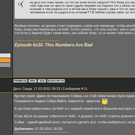
ну да я это тоже понял, но что он этим хотел сказать? Что Клер его 
типо Ада или он просто свою судьбу перевёл на Аарона что у обоих п
острове и там родила его а потом как и Клер сошла с ума и что-то сдел
человеком если он родится на острове?? В любом случае связь тут есть
Вообще логично, но думаю стоит подождать сабов или перевода, чтобы разо
Клер, когда она накинулась на Кейт. Хотел сказать, что она сошла с ума и уж
что если у Аарона будет такая мать, как сейчас Клер, то он может повторить 
Episode 6x10. This Numbers Are Bad
Дата: Среда, 17.03.2010, 09:33 | Сообщение #
11
Крутая серия. Давно не показывали Сойера, а в этой серии можно было вдов
Понравился тандем Сойер-Майлз. Шарлотта - красотка
А как Клер набросилась на Кейт! я с каждой серией все в большем восторге 
И как АД ее за шкирку отбросил от Кейт.. я думала, что Кейт сгоряча ружьем
Сойер - эдакий двойной агент, пытается сделать все, чтобы выбраться с остр
Добавлено
(17.03.2010, 09:33)
---------------------------------------------