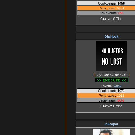
Сообщений:
1458
Репутация:
3191
Замечания:
0%
Статус:
Offline
Diablock
Путешественник
Группа:
Свои
Сообщений:
1071
Репутация:
1033
Замечания:
60%
Статус:
Offline
inkeeper