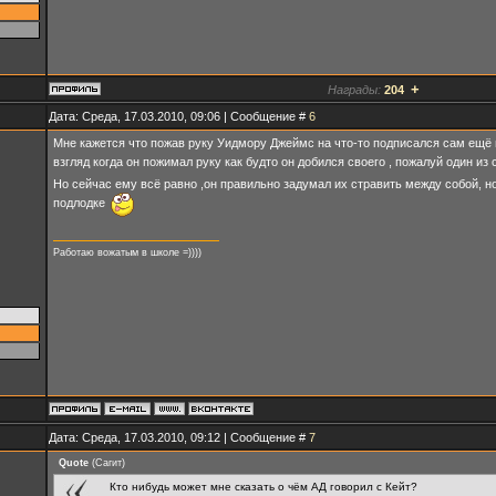
+
Награды:
204
Дата: Среда, 17.03.2010, 09:06 | Сообщение #
6
Мне кажется что пожав руку Уидмору Джеймс на что-то подписался сам ещё 
взгляд когда он пожимал руку как будто он добился своего , пожалуй один и
Но сейчас ему всё равно ,он правильно задумал их стравить между собой, но
подлодке
Работаю вожатым в школе =))))
Дата: Среда, 17.03.2010, 09:12 | Сообщение #
7
Quote
(
Сагит
)
Кто нибудь может мне сказать о чём АД говорил с Кейт?