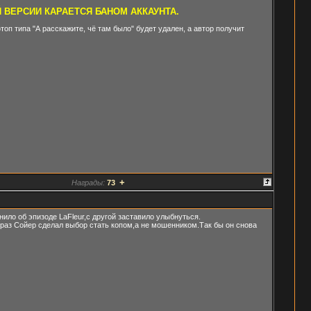
ВЕРСИИ КАРАЕТСЯ БАНОМ АККАУНТА.
оп типа "А расскажите, чё там было" будет удален, а автор получит
+
Награды:
73
ило об эпизоде LaFleur,с другой заставило улыбнуться.
 раз Сойер сделал выбор стать копом,а не мошенником.Так бы он снова