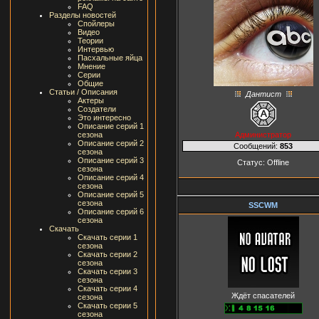
FAQ
Разделы новостей
Спойлеры
Видео
Теории
Интервью
Пасхальные яйца
Мнение
Серии
Общие
Статьи / Описания
Дантист
Актеры
Создатели
Это интересно
Описание серий 1
Администратор
сезона
Описание серий 2
Сообщений:
853
сезона
Описание серий 3
Статус:
Offline
сезона
Описание серий 4
сезона
Описание серий 5
сезона
SSCWM
Описание серий 6
сезона
Скачать
Скачать серии 1
сезона
Скачать серии 2
сезона
Скачать серии 3
сезона
Скачать серии 4
Ждёт спасателей
сезона
Скачать серии 5
сезона