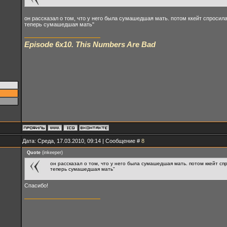
он рассказал о том, что у него была сумашедшая мать. потом ккейт спросила,
теперь сумашедшая мать"
Episode 6x10. This Numbers Are Bad
Дата: Среда, 17.03.2010, 09:14 | Сообщение #
8
Quote
(
inkeeper
)
он рассказал о том, что у него была сумашедшая мать. потом ккейт спр
теперь сумашедшая мать"
Спасибо!