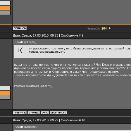
+
Награды:
204
Дата: Среда, 17.03.2010, 09:23 | Сообщение #
9
Quote
(
inkeeper
)
он рассказал о том, что у него была сумашедшая мать. потом ккейт спр
теперь сумашедшая мать"
ну да я это тоже понял, но что он этим хотел сказать? Что Клер его мать в 
Ада или он просто свою судьбу перевёл на Аарона что у обоих похожи???! Но
родила его а потом как и Клер сошла с ума и что-то сделала с сыном.
То есть получаеться- Ад и Джейкоб это то что случается с человеком если он
Работаю вожатым в школе =))))
Дата: Среда, 17.03.2010, 09:29 | Сообщение #
10
Quote
(
Diablock
)