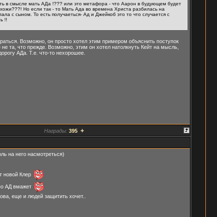
мать в смысле мать АДа !??? или это метафора - что Аарон в будующем будет
охожи???! Но если так - то Мать Ада во времена Христа разбилась на
ала с сыном. То есть получаеться- Ад и Джейкоб это то что случается с
 !!
браться. Возможно, он просто хотел этим примером объяснить поступок
е не та, что прежде. Возможно, этим он хотел натолкнуть Кейт на мысль,
дорогу АДа. Т.е. что-то нехорошее.
+
Награды:
395
оль на него насмотреться)
от новой Клер
 по АД вмажет
ова, еще и людей защитить хочет..