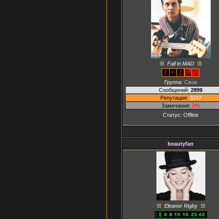
Fall in MAD
Группа:
Свои
Сообщений:
2899
Репутация:
3247
Замечания:
0%
Статус:
Offline
beautyfan
Eleanor Rigby