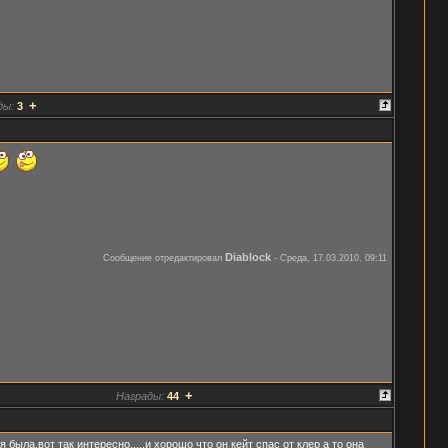
+
ды:
3
Diablock
Сообщение отредактировал
-
Среда, 17.03.2010, 09:11
+
Награды:
44
была.вот так интересно.....и хорошо что он кейт спас от клер а то она