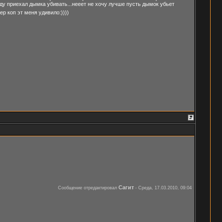
ходу приехал дымка убивать...нееет не хочу лучше пусть дымок убьет
йер коп эт меня удивило:))))
Сагит
Сообщение отредактировал
-
Среда, 17.03.2010, 09:04