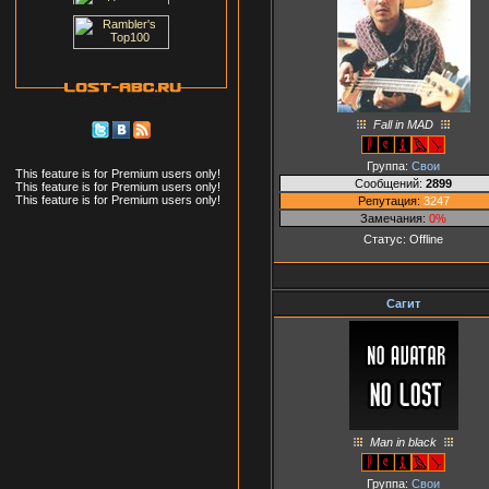
Fall in MAD
Группа:
Свои
This feature is for Premium users only!
Сообщений:
2899
This feature is for Premium users only!
This feature is for Premium users only!
Репутация:
3247
Замечания:
0%
Статус:
Offline
Сагит
Man in black
Группа:
Свои