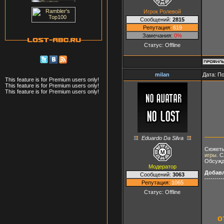
Игрок Ролевой
Сообщений:
2815
Репутация:
619
Замечания:
0%
Статус:
Offline
milan
Дата: П
This feature is for Premium users only!
This feature is for Premium users only!
This feature is for Premium users only!
Eduardo Da Silva
Сюжеты
игры
. 
Обсужд
Модератор
Добав
Сообщений:
3063
---------
Репутация:
1065
Статус:
Offline
о