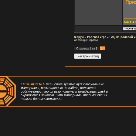
Прия
Саид & 
Форум
»
Ролевая игра
»
FAQ по ролевой и
желающих играть)
1
Страница
1
из
1
LOST-ABC.RU
- Все используемые аудиовизуальные
материалы, размещенные на сайте, являются
собственностью их изготовителя (владельца прав) и
охраняются законом. Эти материалы предназначены
только для ознакомления!