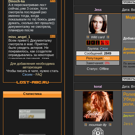
Jеss
Дата: Во
Моде
Wild card
Добав
---------
Группа:
Свои
Дисску
игрово
Сообщений:
2849
Репутация:
550
Замечания:
0%
Для добавления необходима
По весн
Не линя
авторизация
Статус:
Offline
Чтобы писать в чате, нужно стать
Своим
-
FAQ
koral
Дата: Вт
Ролев
Статистика
Убеди
роли,
Джульет 
Jess
mountain lily