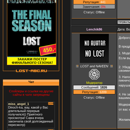
Репутация:
441
Замечания:
0%
Статус:
Offline
Lenchik86
Дата: В
Доброг
В пред
1. Мод
Если вы
LOST and NAVEEN
2. Убед
своими
3. Напо
пикнич
Чат
Модератор
нарушат
Сообщений:
1826
Спойлеры и ссылки на другие
Репутация:
1209
4. Не з
сайты в чате запрещены
Статус:
Offline
вашими
Модера
от вас 
Желаем