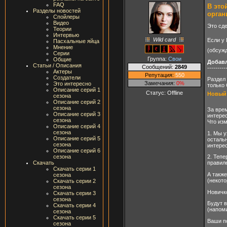
FAQ
В это
Разделы новостей
орган
Спойлеры
Видео
Это сде
Теории
Интервью
Wild card
Если у 
Пасхальные яйца
Мнение
(обсуж
Серии
Группа:
Свои
Общие
Добав
Статьи / Описания
Сообщений:
2849
---------
Актеры
Репутация:
550
Создатели
Раздел 
Замечания:
0%
Это интересно
только
Описание серий 1
Статус:
Offline
Новый 
сезона
Описание серий 2
сезона
За вре
Описание серий 3
интере
сезона
Что изм
Описание серий 4
сезона
1. Мы 
Описание серий 5
остальн
сезона
интере
Описание серий 6
сезона
2. Тепе
Скачать
правиле
Скачать серии 1
А такж
сезона
(некото
Скачать серии 2
сезона
Новичк
Скачать серии 3
сезона
Будут 
Скачать серии 4
(напом
сезона
Скачать серии 5
Ваши п
сезона