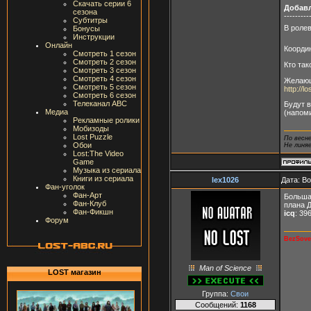
Скачать серии 6
Добав
сезона
---------
Субтитры
В роле
Бонусы
Инструкции
Онлайн
Коорди
Смотреть 1 сезон
Смотреть 2 сезон
Кто так
Смотреть 3 сезон
Смотреть 4 сезон
Желающ
Смотреть 5 сезон
http://l
Смотреть 6 сезон
Телеканал ABC
Будут 
Медиа
(напом
Рекламные ролики
Мобизоды
Lost Puzzle
По весн
Обои
Не линя
Lost:The Video
Game
Музыка из сериала
Книги из сериала
lex1026
Дата: В
Фан-уголок
Фан-Арт
Больша
Фан-Клуб
плана Д
Фан-Фикшн
icq
: 39
Форум
BezSoves
Man of Science
LOST магазин
Группа:
Свои
Сообщений:
1168