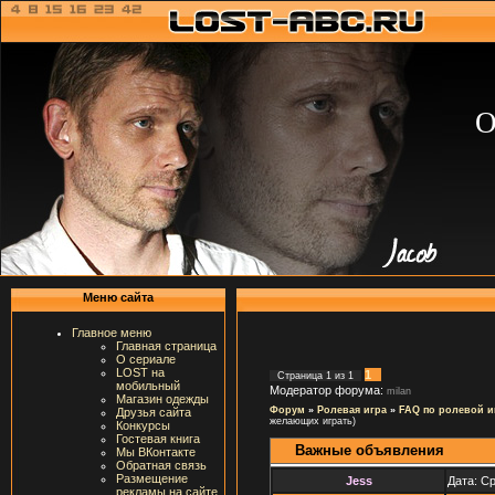
О
Меню сайта
Главное меню
Главная страница
О сериале
LOST на
1
Страница
1
из
1
мобильный
Модератор форума:
milan
Магазин одежды
Форум
»
Ролевая игра
»
FAQ по ролевой и
Друзья сайта
желающих играть)
Конкурсы
Гостевая книга
Важные объявления
Мы ВКонтакте
Обратная связь
Размещение
Jеss
Дата: Ср
рекламы на сайте