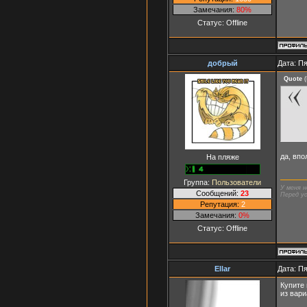
Замечания:
80%
Статус:
Offline
добрый
Дата: Пя
Quote
(
да, вп
На пляже
Группа:
Пользователи
У меня н
Сообщений:
23
Перед ус
Репутация:
2
Замечания:
0%
Статус:
Offline
Ellar
Дата: Пя
Купите 
из вари