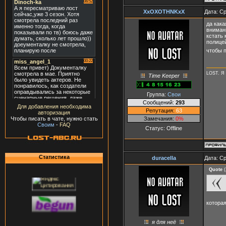
XxOXOTHNKxX
Дата: Ср
да кака
вниман
кстать 
полицей
чтобы 
LOST. Я 
Time Keeper
Группа:
Свои
Сообщений:
293
Для добавления необходима
Репутация:
63
авторизация
Замечания:
0%
Чтобы писать в чате, нужно стать
Своим
-
FAQ
Статус:
Offline
Статистика
duracella
Дата: Ср
Quote
(
которая
я для неё