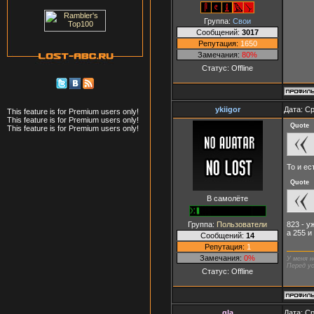
Группа:
Свои
Сообщений:
3017
Репутация:
1650
Замечания:
80%
Статус:
Offline
ykiigor
Дата: Ср
This feature is for Premium users only!
This feature is for Premium users only!
Quote
This feature is for Premium users only!
То и ес
Quote
В самолёте
823 - у
Группа:
Пользователи
а 255 
Сообщений:
14
Репутация:
1
Замечания:
0%
У меня н
Перед ус
Статус:
Offline
gla
Дата: Ср