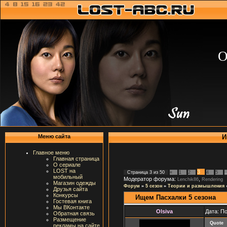
О
И
Меню сайта
Главное меню
Главная страница
О сериале
LOST на
3
Страница
3
из
50
«
1
2
4
5
мобильный
Модератор форума:
,
Lenchik86
Rendering
Магазин одежды
Форум
»
5 сезон
»
Теории и размышления
Друзья сайта
Конкурсы
Ищем Пасхалки 5 сезона
Гостевая книга
Мы ВКонтакте
Olsiva
Дата: П
Обратная связь
Размещение
Quote
рекламы на сайте