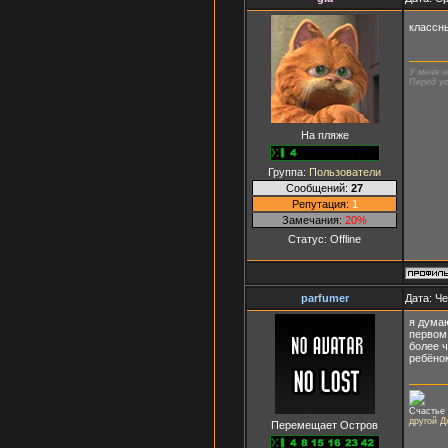
классн
У меня н
Перед ус
На пляже
Группа:
Пользователи
Сообщений:
27
Репутация:
1
Замечания:
20%
Статус:
Offline
parfumer
Дата: Че
я думаю
первом
более ч
ребёно
Счастье 
другой Д
Перемещает Остров