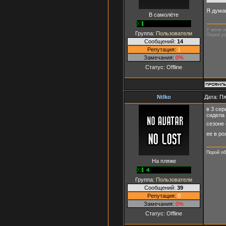
Я думаю
В самолёте
У меня н
Группа:
Пользователи
Перед ус
Сообщений:
14
Репутация:
1
Замечания:
0%
Статус:
Offline
Ntlko
Дата: Пя
в 3 се
сидела 
сезоне
ее в р
Порой об
На пляже
Группа:
Пользователи
Сообщений:
39
Репутация:
0
Замечания:
0%
Статус:
Offline