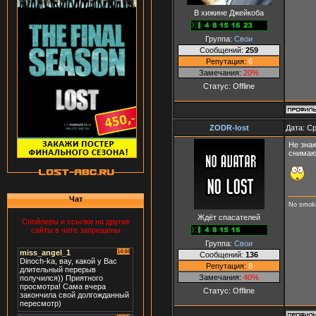
В хижине Джейкоба
Группа:
Свои
Сообщений:
259
Репутация:
6
Замечания:
20%
Статус:
Offline
ZODR-lost
Дата: Ср
Не зна
снимают
Чат
No smoki
Ждёт спасателей
Спойлеры и ссылки на другие
сайты в чате запрещены
Группа:
Свои
Сообщений:
136
Репутация:
8
Замечания:
40%
Статус:
Offline