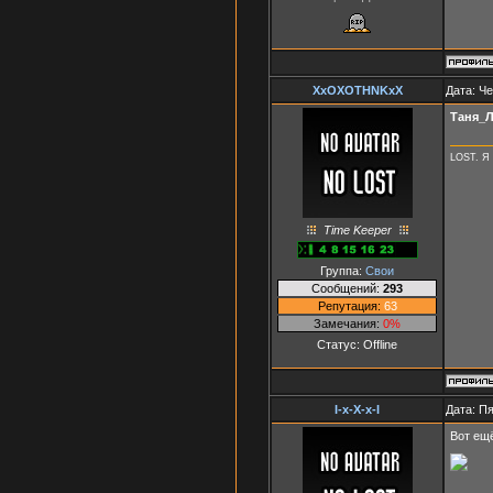
XxOXOTHNKxX
Дата: Че
Таня_
LOST. Я 
Time Keeper
Группа:
Свои
Сообщений:
293
Репутация:
63
Замечания:
0%
Статус:
Offline
I-x-X-x-I
Дата: Пя
Вот ещё