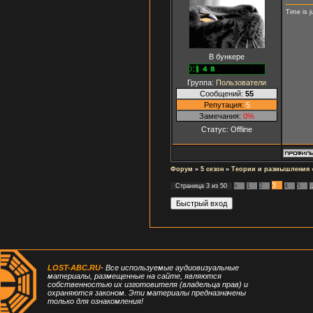
Time is j
В бункере
Группа:
Пользователи
Сообщений:
55
Репутация:
5
Замечания:
0%
Статус:
Offline
Форум
»
5 сезон
»
Теории и размышления
3
Страница
3
из
50
«
1
2
4
5
LOST-ABC.RU
- Все используемые аудиовизуальные
материалы, размещенные на сайте, являются
собственностью их изготовителя (владельца прав) и
охраняются законом. Эти материалы предназначены
только для ознакомления!