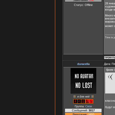
28 янва
Статус:
Offline
художн
входе в
Много к
внезапн
мировоз
может о
Time is j
duracella
Дата: Пя
Quote
(
я для неё
классн
Группа:
Свои
будут 
Сообщений:
3017
Репутация:
1650