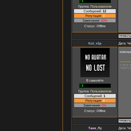
Группа:
Пользователи
Сообщений:
12
Репутация:
0
Замечания:
20%
Статус:
Offline
fczt_v1p
Дата: Че
класны
У меня н
Перед ус
В самолёте
Группа:
Пользователи
Сообщений:
1
Репутация:
0
Замечания:
0%
Статус:
Offline
Таня_Лу
Дата: Че