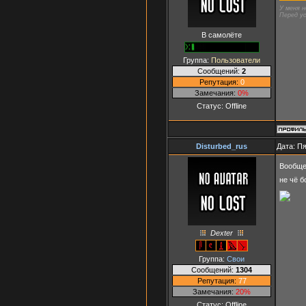
У меня н
Перед ус
В самолёте
Группа:
Пользователи
Сообщений:
2
Репутация:
0
Замечания:
0%
Статус:
Offline
Disturbed_rus
Дата: Пя
Вообщем
не чё б
Dexter
Группа:
Свои
Сообщений:
1304
Репутация:
77
Замечания:
20%
Статус:
Offline