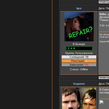
Igro
Дата: Пя
Ntlko
, 
Десмон
"Намаст
З.Ы. а 
Не объед
Чтоб все
Херли+Ма
В бункере
Группа:
Пользователи
Сообщений:
73
Репутация:
5
Замечания:
0%
Статус:
Offline
Gugenot
Дата: Пя
В Окфор
последн