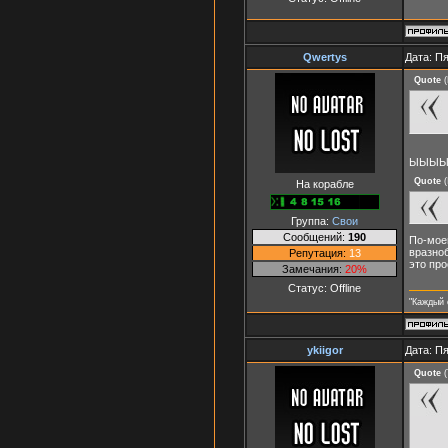
Qwertys
Дата: Пя
Quote
(
ЫЫЫЫЫ
Quote
(
На корабле
Группа:
Свои
Сообщений:
190
По-моем
вразноб
Репутация:
13
это про
Замечания:
20%
Статус:
Offline
"Каждый 
ykiigor
Дата: Пя
Quote
(