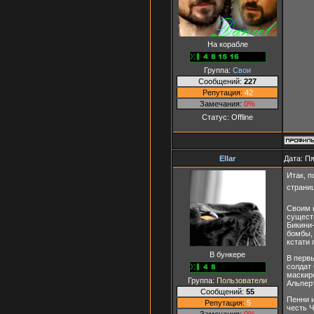
На корабле
Группа:
Свои
Сообщений:
227
Репутация:
42
Замечания:
0%
Статус:
Offline
Ellar
Дата: Пя
Итак, 
страни
Своим 
сущест
Бикини
бомбы, 
кстати 
В бункере
В перв
солдат 
маскир
Группа:
Пользователи
Альперт
Сообщений:
55
Пенни и
Репутация:
5
честь 
Замечания:
0%