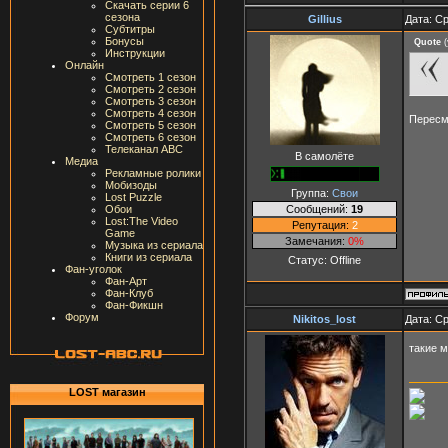
Скачать серии 6
сезона
Gillius
Дата: Ср
Субтитры
Бонусы
Quote
(
Инструкции
Онлайн
Смотреть 1 сезон
Смотреть 2 сезон
Смотреть 3 сезон
Смотреть 4 сезон
Пересмо
Смотреть 5 сезон
Смотреть 6 сезон
Телеканал ABC
В самолёте
Медиа
Рекламные ролики
Мобизоды
Группа:
Свои
Lost Puzzle
Сообщений:
19
Обои
Lost:The Video
Репутация:
2
Game
Замечания:
0%
Музыка из сериала
Книги из сериала
Статус:
Offline
Фан-уголок
Фан-Арт
Фан-Клуб
Фан-Фикшн
Форум
Nikitos_lost
Дата: Ср
такие м
LOST магазин