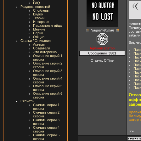
FAQ
Разделы новостей
Спойлеры
Видео
Теории
Интервью
Новост
Пасхальные яйца
Почему
Мнение
Nagual Woman
составл
Серии
забыли
Общие
Статьи / Описания
Вот, чт
Актеры
Администратор
Создатели
Пасх
Это интересно
Сообщений:
3581
Пасх
Описание серий 1
Пасх
сезона
Статус:
Offline
Пасх
Описание серий 2
Пасх
сезона
Пасх
Описание серий 3
Пасх
сезона
Пасх
Описание серий 4
Пасх
сезона
Пасх
Описание серий 5
Пасх
сезона
Описание серий 6
Откло
сезона
оффто
Скачать
запре
Скачать серии 1
сезона
Правил
Скачать серии 2
Пользу
сезона
автор 
Скачать серии 3
сезона
Скачать серии 4
сезона
Всё.
Скачать серии 5
сезона