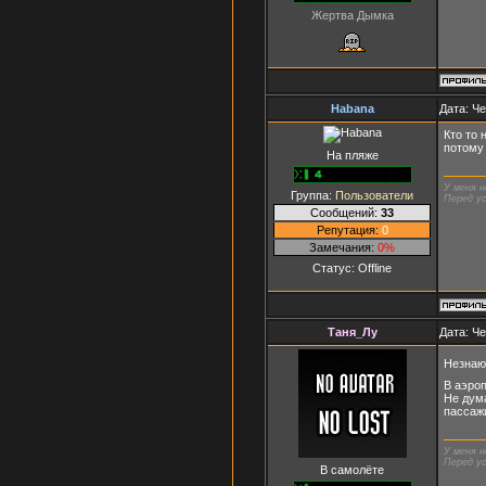
Жертва Дымка
Habana
Дата: Че
Кто то 
потому 
На пляже
У меня н
Группа:
Пользователи
Перед ус
Сообщений:
33
Репутация:
0
Замечания:
0%
Статус:
Offline
Таня_Лу
Дата: Че
Незнаю
В аэроп
Не дум
пассаж
У меня н
Перед ус
В самолёте